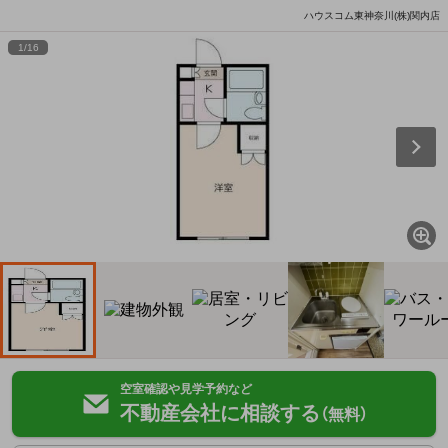
ハウスコム東神奈川(株)関内店
1
/
16
空室確認や見学予約など
不動産会社に相談する
（無料）