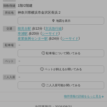
1階/2階建
階数/階建
神奈川県横浜市金沢区長浜２
所在地
地図を表示
能見台駅
歩12分
（
京浜急行線
）
交通
幸浦駅
歩20分
（
シーサイド
）
産業振興センター駅
歩24分
（
シーサイド
）
－
駐車場
駐車場について聞いてみる
－
ペット
ペットが飼えるか聞いてみる
－
二人入居
二人入居可能か聞いてみる
物件情報の詳細をもっと見る
次回更新日：2026/08/21