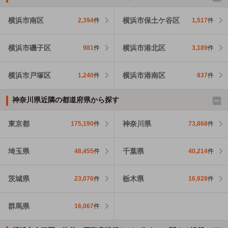
横浜市南区
横浜市保土ケ谷区
2,394
件
1,517
件
横浜市磯子区
横浜市港北区
981
件
3,189
件
横浜市戸塚区
横浜市港南区
1,240
件
837
件
神奈川県近隣の都道府県から探す
東京都
神奈川県
175,190
件
73,868
件
埼玉県
千葉県
48,455
件
40,214
件
茨城県
栃木県
23,076
件
16,928
件
群馬県
16,067
件