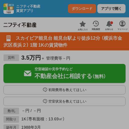
ニフティ不動産
ダウンロード
アプリで開く
賃貸アプリ
お知らせ
閲覧履歴
マイページ
お気に入り
スカイピア能見台 能見台駅より徒歩12分 （横浜市金
沢区長浜２） 1階 1Kの賃貸物件
3.5万円
賃料
＋ 管理費等－円
空室確認や見学予約など
不動産会社に相談する
（無料）
初期費用を教えてほしい
空室状況を教えてほしい
－円 / －円
敷/礼
1K（専有面積：13.69㎡）
間取り
1988年3月
築年月