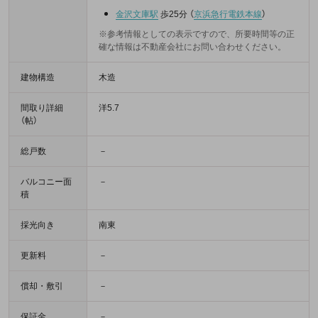
金沢文庫駅
歩25分
（
京浜急行電鉄本線
）
※参考情報としての表示ですので、所要時間等の正
確な情報は不動産会社にお問い合わせください。
建物構造
木造
間取り詳細
洋5.7
（帖）
総戸数
－
バルコニー面
－
積
採光向き
南東
更新料
－
償却・敷引
－
保証金
－