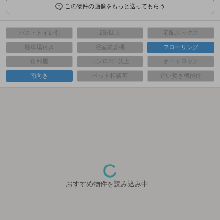
この物件の画像をもっと送ってもらう
バス・トイレ別
2階以上
宅配ボックス
駐車場付き
浴室乾燥機
フローリング
角部屋
コンロ2口以上
オートロック
南向き
ペット相談可
追い焚き機能付
おすすめ物件を読み込み中...