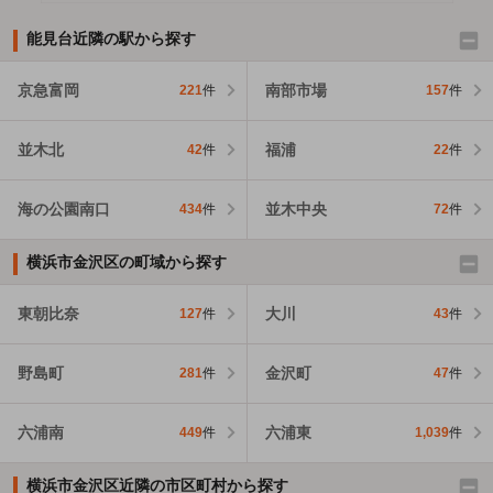
能見台近隣の駅から探す
京急富岡
南部市場
221
件
157
件
並木北
福浦
42
件
22
件
海の公園南口
並木中央
434
件
72
件
横浜市金沢区の町域から探す
東朝比奈
大川
127
件
43
件
野島町
金沢町
281
件
47
件
六浦南
六浦東
449
件
1,039
件
横浜市金沢区近隣の市区町村から探す