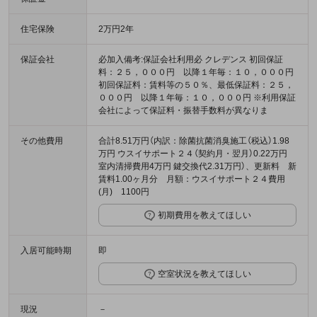
住宅保険
2万円2年
保証会社
必加入備考:保証会社利用必 クレデンス 初回保証
料：２５，０００円 以降１年毎：１０，０００円
初回保証料：賃料等の５０％、最低保証料：２５，
０００円 以降１年毎：１０，０００円 ※利用保証
会社によって保証料・振替手数料が異なりま
その他費用
合計8.51万円（内訳：除菌抗菌消臭施工（税込）1.98
万円 ウスイサポート２４（契約月・翌月）0.22万円
室内清掃費用4万円 鍵交換代2.31万円）、更新料 新
賃料1.00ヶ月分 月額：ウスイサポート２４費用
(月) 1100円
初期費用を教えてほしい
入居可能時期
即
空室状況を教えてほしい
現況
－