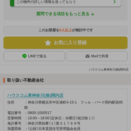
この物件の詳しい情報を送ってもらう
質問できる項目をもっと見る
このお部屋を
0
人以上
が検討中です
お気に入り登録
LINEで送る
Mailで共有
ハウスコム東神奈川(株)関内店
取り扱い不動産会社
ハウスコム東神奈川(株)関内店
住所
：神奈川県横浜市中区港町4-15-1 フィル・パーク関内駅前II5
階
電話番号
：0800-1000517
営業時間
：10:00～18:00（定休日：水曜日（祝日除く））
免許番号
：神奈川県知事（１）第３１７６９号
加盟団体
：（公財）日本賃貸住宅管理協会会員