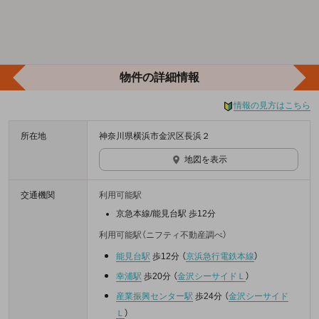
物件の詳細情報
情報の見方はこちら
所在地
神奈川県横浜市金沢区長浜２
地図を表示
交通機関
利用可能駅
京急本線/能見台駅 歩12分
利用可能駅（ニフティ不動産調べ）
能見台駅
歩12分
（
京浜急行電鉄本線
）
幸浦駅
歩20分
（
金沢シーサイドＬ
）
産業振興センター駅
歩24分
（
金沢シーサイド
Ｌ
）