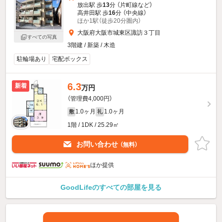
放出駅 歩
13
分 （片町線
など
）
高井田駅 歩
16
分 （中央線）
ほか1駅（徒歩20分圏内）
大阪府大阪市城東区諏訪３丁目
すべての写真
3階建 / 新築 / 木造
駐輪場あり
宅配ボックス
6.3
新着
万円
（管理費4,000円）
1.0ヶ月
1.0ヶ月
敷
礼
1階 / 1DK / 25.29㎡
お問い合わせ
（無料）
ほか提供
GoodLifeのすべての部屋を見る