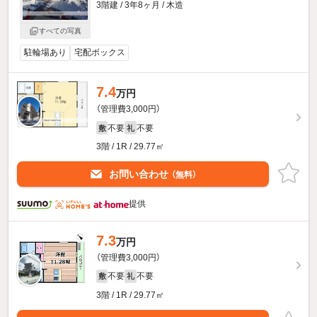
3階建 / 3年8ヶ月 / 木造
すべての写真
駐輪場あり
宅配ボックス
7.4
万円
（管理費3,000円）
不要
不要
敷
礼
3階 / 1R / 29.77㎡
お問い合わせ
（無料）
提供
7.3
万円
（管理費3,000円）
不要
不要
敷
礼
3階 / 1R / 29.77㎡