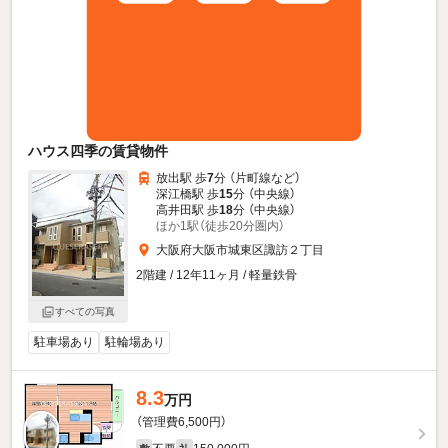
ハウス四季の賃貸物件
放出駅 歩
7
分 （片町線
など
）
深江橋駅 歩
15
分 （中央線）
高井田駅 歩
18
分 （中央線）
ほか1駅（徒歩20分圏内）
大阪府大阪市城東区諏訪２丁目
2階建 / 12年11ヶ月 / 軽量鉄骨
すべての写真
駐車場あり
駐輪場あり
8.3
万円
（管理費6,500円）