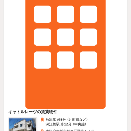
キャトルレーヴの賃貸物件
放出駅 歩
8
分 （片町線
など
）
深江橋駅 歩
12
分 （中央線）