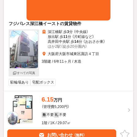
フジパレス深江橋イーストの賃貸物件
深江橋駅 歩
3
分 （中央線）
放出駅 歩
11
分 （片町線
など
）
高井田中央駅 歩
14
分 （おおさか東）
ほか2駅（徒歩20分圏内）
大阪府大阪市城東区諏訪４丁目
3階建 / 6年11ヶ月 / 木造
すべての写真
駐輪場あり
宅配ボックス
6.15
万円
（管理費5,200円）
不要
不要
敷
礼
1階 / 1K / 29.07㎡
お問い合わせ
（無料）