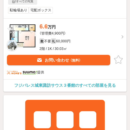
すべての写真
駐輪場あり
宅配ボックス
6.6
万円
（管理費4,900円）
不要
60,000円
敷
礼
2階 / 1K / 30.03㎡
お問い合わせ
（無料）
提供
フジパレス城東諏訪サウス３番館のすべての部屋を見る