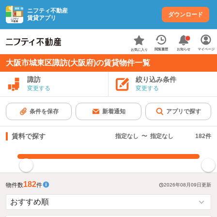
ニフティ不動産
ダウンロード
賃貸アプリ
お知らせ
閲覧履歴
マイページ
お気に入り
大阪市城東区諏訪(大阪府)の賃貸物件一覧
諏訪
絞り込み条件
変更する
変更する
条件を保存
新着通知
アプリで探す
賃料で探す
指定なし
〜
指定なし
182
件
指定した賃料で絞り込む
182
物件数
件
2026年08月09日
更新