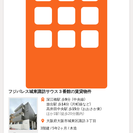
フジパレス城東諏訪サウス３番館の賃貸物件
深江橋駅 歩
9
分 （中央線）
放出駅 歩
14
分 （片町線
など
）
高井田中央駅 歩
15
分 （おおさか東）
ほか1駅（徒歩20分圏内）
大阪府大阪市城東区諏訪３丁目
3階建 / 5年2ヶ月 / 木造