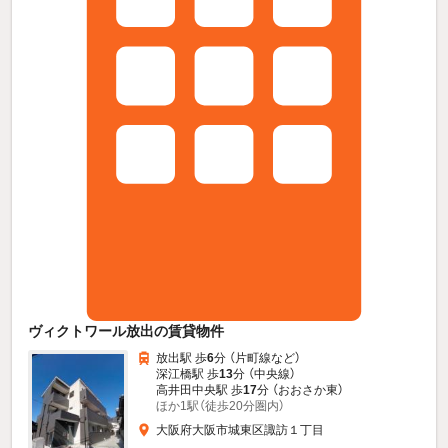
ヴィクトワール放出の賃貸物件
放出駅 歩
6
分 （片町線
など
）
深江橋駅 歩
13
分 （中央線）
高井田中央駅 歩
17
分 （おおさか東）
ほか1駅（徒歩20分圏内）
大阪府大阪市城東区諏訪１丁目