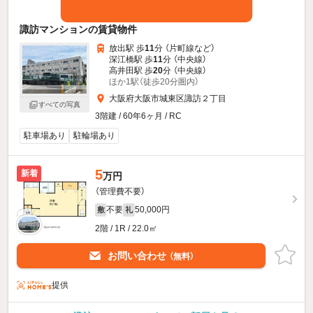
諏訪マンションの賃貸物件
放出駅 歩
11
分 （片町線
など
）
深江橋駅 歩
11
分 （中央線）
高井田駅 歩
20
分 （中央線）
ほか1駅（徒歩20分圏内）
大阪府大阪市城東区諏訪２丁目
すべての写真
3階建 / 60年6ヶ月 / RC
駐車場あり
駐輪場あり
5
新着
万円
（管理費不要）
不要
50,000円
敷
礼
2階 / 1R / 22.0㎡
お問い合わせ
（無料）
提供