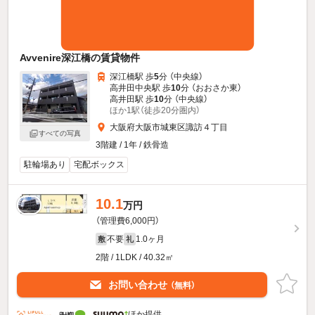
Avvenire深江橋の賃貸物件
深江橋駅 歩
5
分 （中央線）
高井田中央駅 歩
10
分 （おおさか東）
高井田駅 歩
10
分 （中央線）
ほか1駅（徒歩20分圏内）
大阪府大阪市城東区諏訪４丁目
すべての写真
3階建 / 1年 / 鉄骨造
駐輪場あり
宅配ボックス
10.1
万円
（管理費6,000円）
不要
1.0ヶ月
敷
礼
2階 / 1LDK / 40.32㎡
お問い合わせ
（無料）
ほか提供