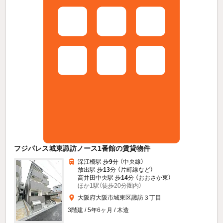
フジパレス城東諏訪ノース1番館の賃貸物件
深江橋駅 歩
9
分 （中央線）
放出駅 歩
13
分 （片町線
など
）
高井田中央駅 歩
14
分 （おおさか東）
ほか1駅（徒歩20分圏内）
大阪府大阪市城東区諏訪３丁目
3階建 / 5年6ヶ月 / 木造