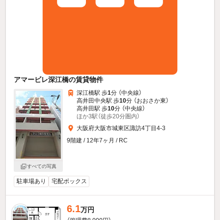
アマービレ深江橋の賃貸物件
深江橋駅 歩
1
分 （中央線）
高井田中央駅 歩
10
分 （おおさか東）
高井田駅 歩
10
分 （中央線）
ほか3駅（徒歩20分圏内）
大阪府大阪市城東区諏訪4丁目4-3
9階建 / 12年7ヶ月 / RC
すべての写真
駐車場あり
宅配ボックス
6.1
万円