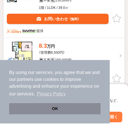
不要
150,000円
敷
礼
1階 / 1LDK / 39.0㎡
お問い合わせ
（無料）
提供
8.3
万円
（管理費6,500円）
不要
150,000円
敷
礼
1階 / 1LDK / 39.06㎡
By using our services, you agree that we and
お問い合わせ
our
partners
use cookies to improve
（無料）
advertising and enhance your experience on
ほか提供
アプリに切り替えて、サクサクお部屋探し
our services.
Privacy Policy
会員登録なしですぐ使える。マップ検索やお気に入り保存など、
ハウス四季のすべての部屋を見る
アプリ限定の便利な機能が使えます！
OK
Web版で続行
アプリを開く
市区町村を変更
絞り込み条件を変更