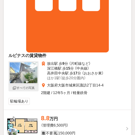
ルピナスの賃貸物件
放出駅 歩
9
分 （片町線
など
）
深江橋駅 歩
15
分 （中央線）
高井田中央駅 歩
17
分 （おおさか東）
ほか1駅（徒歩20分圏内）
大阪府大阪市城東区諏訪2丁目14-4
すべての写真
2階建 / 12年5ヶ月 / 軽量鉄骨
駐輪場あり
8.8
万円
（管理費6,500円）
不要
150,000円
敷
礼