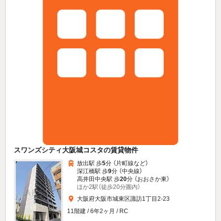
スワンズシティ大阪城コスタの賃貸物件
放出駅 歩
5
分 （片町線
など
）
深江橋駅 歩
9
分 （中央線）
高井田中央駅 歩
20
分 （おおさか東）
ほか2駅（徒歩20分圏内）
大阪府大阪市城東区諏訪1丁目2-23
11階建 / 6年2ヶ月 / RC