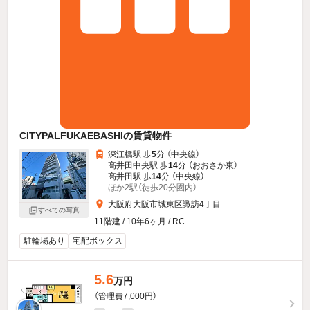
CITYPALFUKAEBASHIの賃貸物件
深江橋駅 歩
5
分 （中央線）
高井田中央駅 歩
14
分 （おおさか東）
高井田駅 歩
14
分 （中央線）
ほか2駅（徒歩20分圏内）
大阪府大阪市城東区諏訪4丁目
すべての写真
11階建 / 10年6ヶ月 / RC
駐輪場あり
宅配ボックス
5.6
万円
（管理費7,000円）