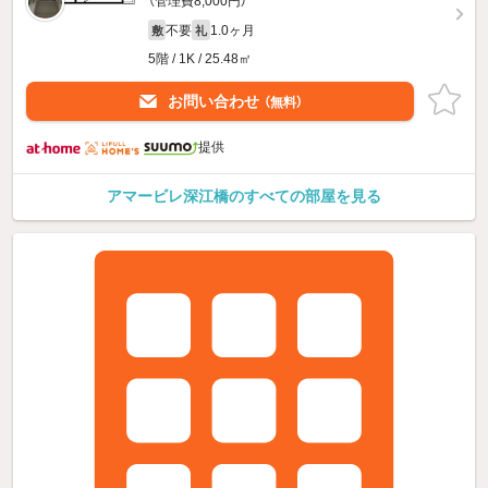
（管理費8,000円）
不要
1.0ヶ月
敷
礼
5階 / 1K / 25.48㎡
お問い合わせ
（無料）
提供
アマービレ深江橋のすべての部屋を見る