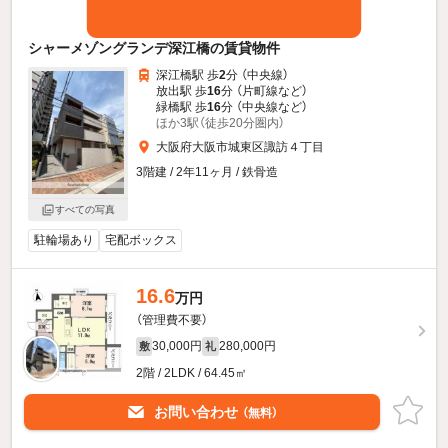
シャーメゾングランデ深江橋の賃貸物件
深江橋駅 歩
2
分 （中央線）
放出駅 歩
16
分 （片町線
など
）
緑橋駅 歩
16
分 （中央線
など
）
ほか3駅（徒歩20分圏内）
大阪府大阪市城東区諏訪４丁目
3階建 / 2年11ヶ月 / 鉄骨造
すべての写真
駐輪場あり
宅配ボックス
16.6
万円
（管理費不要）
30,000円
280,000円
敷
礼
2階 / 2LDK / 64.45㎡
お問い合わせ
（無料）