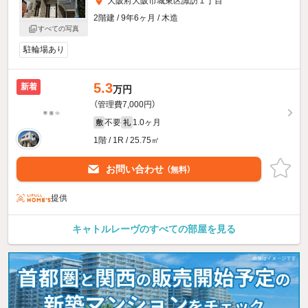
大阪府大阪市城東区諏訪１丁目
2階建 / 9年6ヶ月 / 木造
すべての写真
駐輪場あり
5.3
新着
万円
（管理費7,000円）
不要
1.0ヶ月
敷
礼
1階 / 1R / 25.75㎡
お問い合わせ
（無料）
提供
キャトルレーヴのすべての部屋を見る