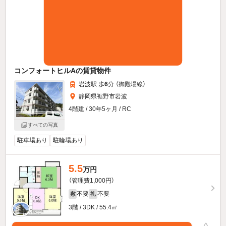
コンフォートヒルAの賃貸物件
岩波駅 歩
6
分 （御殿場線）
静岡県裾野市岩波
4階建 / 30年5ヶ月 / RC
すべての写真
駐車場あり
駐輪場あり
5.5
万円
（管理費1,000円）
不要
不要
敷
礼
3階 / 3DK / 55.4㎡