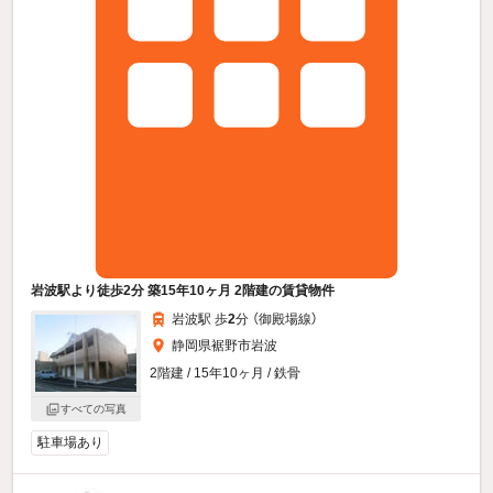
岩波駅より徒歩2分 築15年10ヶ月 2階建の賃貸物件
岩波駅 歩
2
分 （御殿場線）
静岡県裾野市岩波
2階建 / 15年10ヶ月 / 鉄骨
すべての写真
駐車場あり