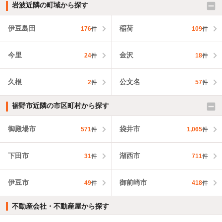
岩波近隣の町域から探す
伊豆島田
稲荷
176
件
109
件
今里
金沢
24
件
18
件
久根
公文名
2
件
57
件
裾野市近隣の市区町村から探す
御殿場市
袋井市
571
件
1,065
件
下田市
湖西市
31
件
711
件
伊豆市
御前崎市
49
件
418
件
不動産会社・不動産屋から探す