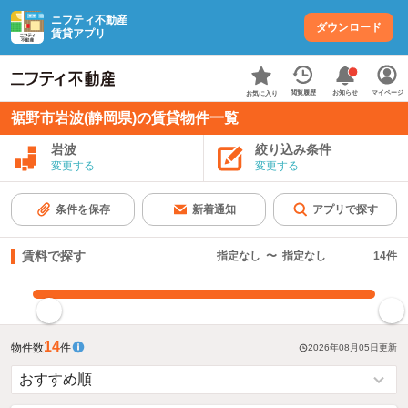
ニフティ不動産
ダウンロード
賃貸アプリ
お知らせ
閲覧履歴
マイページ
お気に入り
裾野市岩波(静岡県)の賃貸物件一覧
岩波
絞り込み条件
変更する
変更する
条件を保存
新着通知
アプリで探す
賃料で探す
指定なし
〜
指定なし
14
件
指定した賃料で絞り込む
14
物件数
件
2026年08月05日
更新