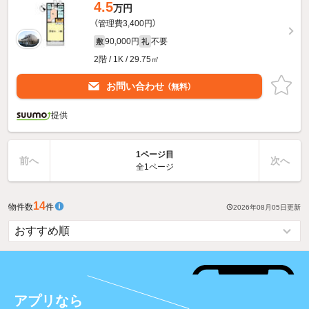
4.5
万円
（管理費3,400円）
90,000円
不要
敷
礼
2階 / 1K / 29.75㎡
お問い合わせ
（無料）
提供
1ページ目
前へ
次へ
全1ページ
14
物件数
件
2026年08月05日
更新
アプリなら