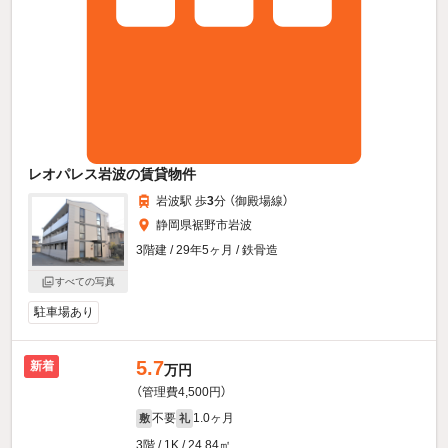
レオパレス岩波の賃貸物件
岩波駅 歩
3
分 （御殿場線）
静岡県裾野市岩波
3階建 / 29年5ヶ月 / 鉄骨造
すべての写真
駐車場あり
5.7
新着
万円
（管理費4,500円）
不要
1.0ヶ月
敷
礼
3階 / 1K / 24.84㎡