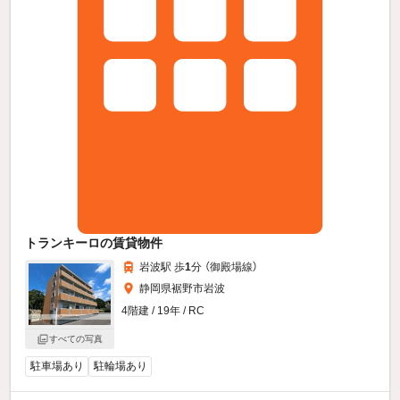
トランキーロの賃貸物件
岩波駅 歩
1
分 （御殿場線）
静岡県裾野市岩波
4階建 / 19年 / RC
すべての写真
駐車場あり
駐輪場あり