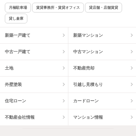
新着のみ
インターネット無料
月極駐車場
賃貸事務所・賃貸オフィス
貸店舗・店舗賃貸
貸し倉庫
該当件数:
物件一覧に反映
14
件
新築一戸建て
新築マンション
中古一戸建て
中古マンション
土地
不動産売却
外壁塗装
引越し見積もり
住宅ローン
カードローン
不動産会社情報
マンション情報