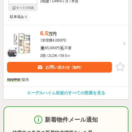
2階建 / 14年9ヶ月 / 木造
すべての写真
駐車場あり
6.5
万円
（管理費4,000円）
65,000円
不要
敷
礼
2階 / 2LDK / 59.5㎡
お問い合わせ
（無料）
提供
エーデルハイム岩波のすべての部屋を見る
新着物件メール通知