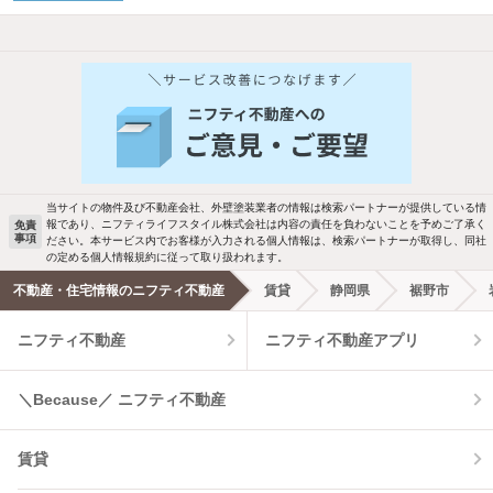
他の人はこんな条件で絞り込んでいます！
人気のこだわり条件
バス・トイレ別
2階以上
駐車場あり
ペット相談
当サイトの物件及び不動産会社、外壁塗装業者の情報は検索パートナーが提供している情
報であり、ニフティライフスタイル株式会社は内容の責任を負わないことを予めご了承く
免責
事項
ださい。本サービス内でお客様が入力される個人情報は、検索パートナーが取得し、同社
洗濯機置場あり
独立洗面台
の定める個人情報規約に従って取り扱われます。
不動産・住宅情報のニフティ不動産
賃貸
静岡県
裾野市
エアコンあり
都市ガス
ニフティ不動産
ニフティ不動産アプリ
温水洗浄便座
オートロック
＼Because／ ニフティ不動産
コンロ2口以上
追焚き機能
賃貸
TV付インターホン
角部屋