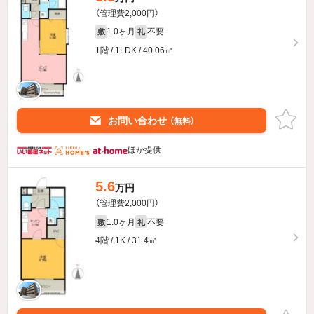
（管理費2,000円）
1.0ヶ月
不要
敷
礼
1階 / 1LDK / 40.06㎡
お問い合わせ
（無料）
ほか提供
5.6
万円
（管理費2,000円）
1.0ヶ月
不要
敷
礼
4階 / 1K / 31.4㎡