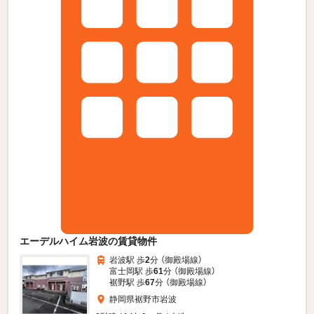
エーデルハイム岩波の賃貸物件
岩波駅 歩
2
分 （御殿場線）
富士岡駅 歩
61
分 （御殿場線）
裾野駅 歩
67
分 （御殿場線）
静岡県裾野市岩波