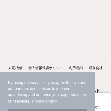
対応機種
個人情報保護ポリシー
利用規約
運営会社
ヘルプ・お問い合わせ
採用情報
By using our services, you agree that we and
our
partners
use cookies to improve
advertising and enhance your experience on
アプリに切り替えて、サクサクお部屋探し
our services.
Privacy Policy
会員登録なしですぐ使える。マップ検索やお気に入り保存など、
©NIFTY Lifestyle Co., Ltd.