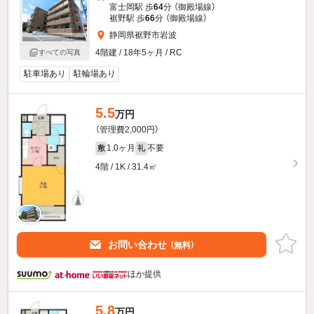
富士岡駅 歩
64
分 （御殿場線）
裾野駅 歩
66
分 （御殿場線）
静岡県裾野市岩波
4階建 / 18年5ヶ月 / RC
すべての写真
駐車場あり
駐輪場あり
5.5
万円
（管理費2,000円）
1.0ヶ月
不要
敷
礼
4階 / 1K / 31.4㎡
お問い合わせ
（無料）
ほか提供
5.8
万円