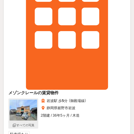
メゾンクレールの賃貸物件
岩波駅 歩
5
分 （御殿場線）
静岡県裾野市岩波
2階建 / 36年5ヶ月 / 木造
すべての写真