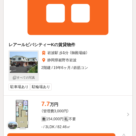
レアールビバシティーKの賃貸物件
岩波駅 歩
1
分 （御殿場線）
静岡県裾野市岩波
2階建 / 19年6ヶ月 / 鉄筋コン
すべての写真
駐車場あり
駐輪場あり
7.7
万円
（管理費3,000円）
154,000円
不要
敷
礼
- / 3LDK / 82.46㎡