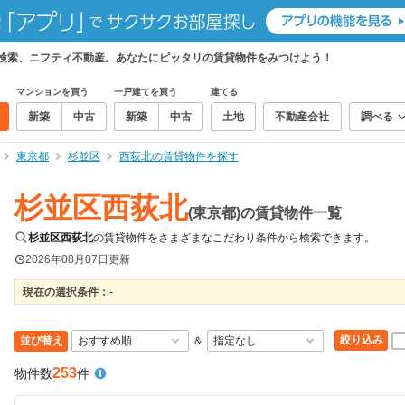
て検索、ニフティ不動産。あなたにピッタリの賃貸物件をみつけよう！
マンションを買う
一戸建てを買う
建てる
新築
中古
新築
中古
土地
不動産会社
調べる
東京都
杉並区
西荻北の賃貸物件を探す
杉並区西荻北
(東京都)の賃貸物件一覧
杉並区西荻北
の賃貸物件をさまざまなこだわり条件から検索できます。
2026年08月07日
更新
現在の選択条件：
-
絞り込み
並び替え
＆
253
物件数
件