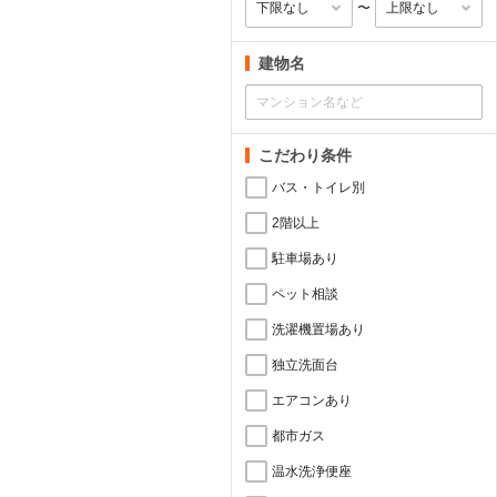
〜
建物名
こだわり条件
バス・トイレ別
2階以上
駐車場あり
ペット相談
洗濯機置場あり
独立洗面台
エアコンあり
都市ガス
温水洗浄便座