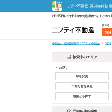
杉並区西荻北(東京都)の賃貸物件をまとめ
借りる
賃貸
不動産・住宅情報のニフティ不動産
賃貸
検索中のエリア
西荻北
駅を変更
市区町村を変更
地図から探す
詳細条件を編集