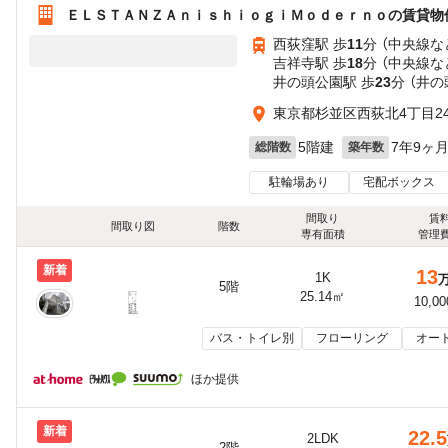
ＥＬＳＴＡＮＺＡｎｉｓｈｉｏｇｉＭｏｄｅｒｎｏの賃貸物
西荻窪駅 歩
11
分 （中央線
な
吉祥寺駅 歩
18
分 （中央線
な
井の頭公園駅 歩
23
分 （井の
東京都杉並区西荻北4丁目24
5階建
7年9ヶ
総階数
築年数
駐輪場あり
宅配ボックス
間取り
賃
間取り図
階数
専有面積
管理
新着
13
1K
5階
25.14㎡
10,0
バス・トイレ別
フローリング
オー
ほか提供
新着
22.5
2LDK
2階