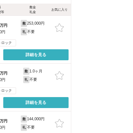
料
敷金
お気に入り
費等
礼金
253,000円
敷
万円
不要
00円
礼
トロック
詳細を見る
1.0ヶ月
敷
万円
不要
00円
礼
トロック
詳細を見る
144,000円
敷
万円
不要
00円
礼