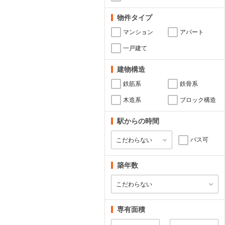
物件タイプ
マンション
アパート
一戸建て
建物構造
鉄筋系
鉄骨系
木造系
ブロック構造
駅からの時間
バス可
築年数
専有面積