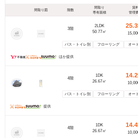
間取り
賃
間取り図
階数
専有面積
管理
25.3
2LDK
3階
50.77㎡
15,0
バス・トイレ別
フローリング
オー
ほか提供
14.2
1DK
4階
26.67㎡
10,0
バス・トイレ別
フローリング
オー
提供
14.4
1DK
4階
26.67㎡
10,0