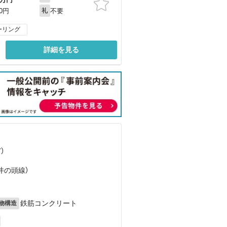
不要
00円
礼
ーリング
詳細を見る
ど
）
）
（井の頭線）
鉄筋コンクリート
物構造