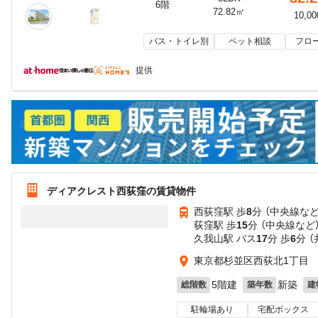
6階
72.82㎡
10,0
バス・トイレ別
ペット相談
フロ
提供
ディアクレスト西荻窪の賃貸物件
西荻窪駅 歩
8
分 （中央線
な
荻窪駅 歩
15
分 （中央線
など
久我山駅 バス
17
分 歩
6
分 
東京都杉並区西荻北1丁目
5階建
新築
総階数
築年数
建
駐輪場あり
宅配ボックス