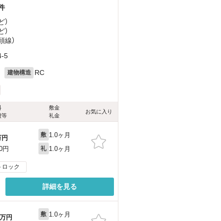
件
ど
）
ど
）
頭線）
-5
月
RC
建物構造
料
敷金
お気に入り
費等
礼金
1.0ヶ月
敷
万円
1.0ヶ月
00円
礼
トロック
詳細を見る
1.0ヶ月
敷
万円