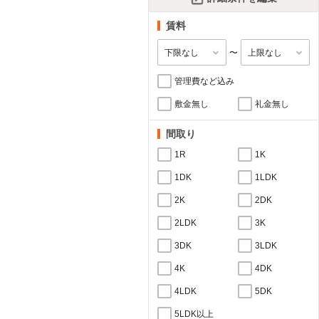
賃料
〜
管理費など込み
敷金無し
礼金無し
間取り
1R
1K
1DK
1LDK
2K
2DK
2LDK
3K
3DK
3LDK
4K
4DK
4LDK
5DK
5LDK以上