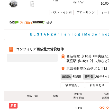
49.77㎡
10,0
バス・トイレ別
フローリング
オー
提供
ＥＬＳＴＡＮＺＡｎｉｓｈｉｏｇｉＭｏｄｅｒｎｏ
コンフォリア西荻北の賃貸物件
西荻窪駅 歩
10
分 （中央線
な
荻窪駅 歩
15
分 （中央線
など
東京都杉並区西荻北１丁目
6階建
26年6ヶ
総階数
築年数
駐車場あり
駐輪場あり
間取り
賃
間取り図
階数
専有面積
管理
新着
32.2
3LDK