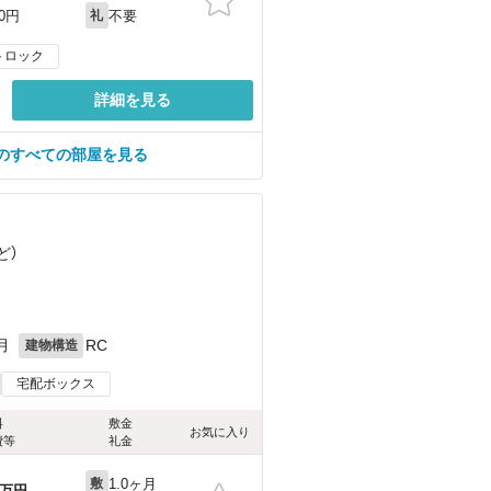
不要
00円
礼
トロック
詳細を見る
のすべての部屋を見る
ど
）
）
月
RC
建物構造
宅配ボックス
料
敷金
お気に入り
費等
礼金
1.0ヶ月
敷
万円