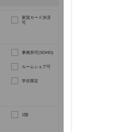
家賃カード決済
可
事務所可(SOHO)
ルームシェア可
学生限定
1階