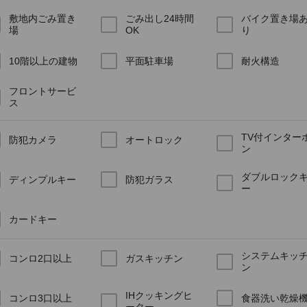
敷地内ごみ置き
ごみ出し24時間
バイク置き場
場
OK
り
10階以上の建物
平面駐車場
耐火構造
フロントサービ
ス
TV付インター
防犯カメラ
オートロック
ン
ダブルロック
ディンプルキー
防犯ガラス
ー
カードキー
システムキッ
コンロ2口以上
ガスキッチン
ン
IHクッキングヒ
コンロ3口以上
食器洗い乾燥