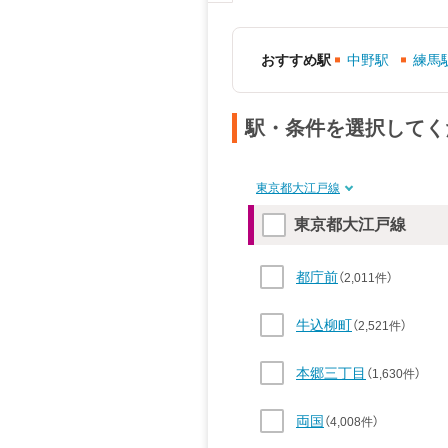
おすすめ駅
中野駅
練馬
駅・条件を選択してく
東京都大江戸線
東京都大江戸線
都庁前
（2,011件）
牛込柳町
（2,521件）
本郷三丁目
（1,630件）
両国
（4,008件）