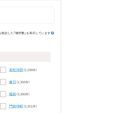
を統合した「物件数」を表示しています
若松河田
（2,299件）
春日
（2,350件）
蔵前
（3,390件）
門前仲町
（2,351件）