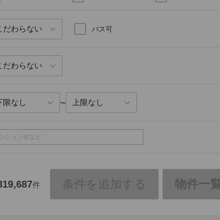
バス可
〜
条件を追加する
物件一
819,687
件