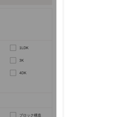
1LDK
3K
4DK
ブロック構造