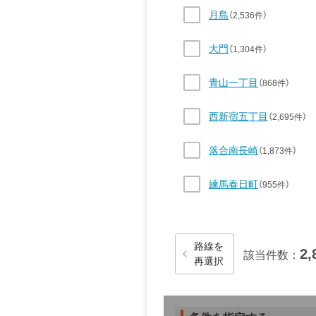
月島
（2,536件）
大門
（1,304件）
青山一丁目
（868件）
西新宿五丁目
（2,695件）
落合南長崎
（1,873件）
練馬春日町
（955件）
読み込み中…
路線を
2,
該当件数：
再選択