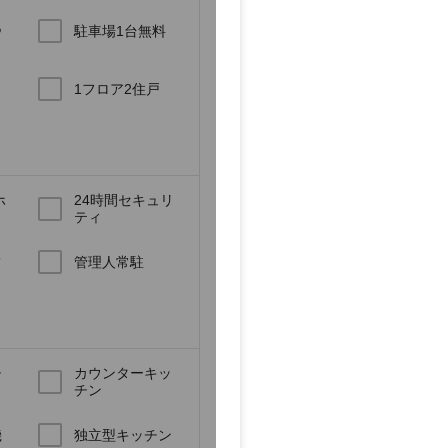
あ
駐車場1台無料
1フロア2住戸
ホ
24時間セキュリ
ティ
キ
管理人常駐
チ
カウンターキッ
チン
機
独立型キッチン