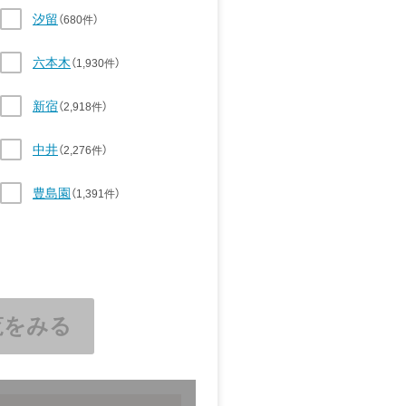
汐留
（680件）
六本木
（1,930件）
新宿
（2,918件）
中井
（2,276件）
豊島園
（1,391件）
覧をみる