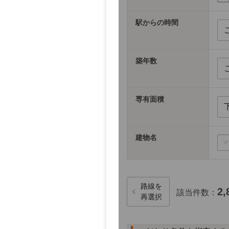
駅からの時間
築年数
専有面積
建物名
路線を
2,
該当件数：
再選択