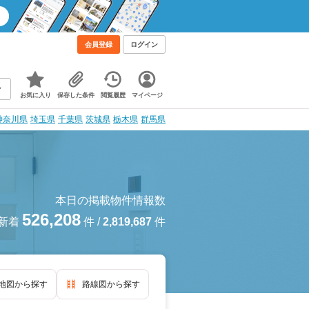
会員登録
ログイン
お気に入り
保存した条件
閲覧履歴
マイページ
神奈川県
埼玉県
千葉県
茨城県
栃木県
群馬県
本日の掲載物件情報数
526,208
新着
件
/
2,819,687
件
地図から探す
路線図から探す