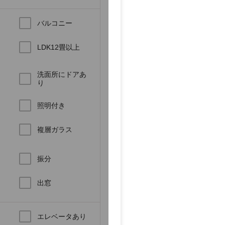
バルコニー
LDK12畳以上
洗面所にドアあ
り
き
照明付き
複層ガラス
振分
ロ
出窓
エレベータあり