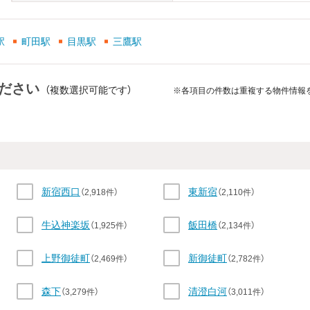
駅
町田駅
目黒駅
三鷹駅
ださい
（複数選択可能です）
※各項目の件数は重複する物件情報
新宿西口
東新宿
（2,918件）
（2,110件）
牛込神楽坂
飯田橋
（1,925件）
（2,134件）
上野御徒町
新御徒町
（2,469件）
（2,782件）
森下
清澄白河
（3,279件）
（3,011件）