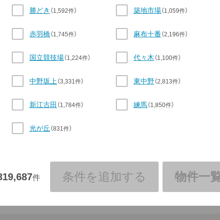
勝どき
築地市場
（1,592件）
（1,059件）
赤羽橋
麻布十番
（1,745件）
（2,196件）
国立競技場
代々木
（1,224件）
（1,100件）
中野坂上
東中野
（3,331件）
（2,813件）
新江古田
練馬
（1,784件）
（1,850件）
光が丘
（831件）
条件を追加する
物件一
819,687
件