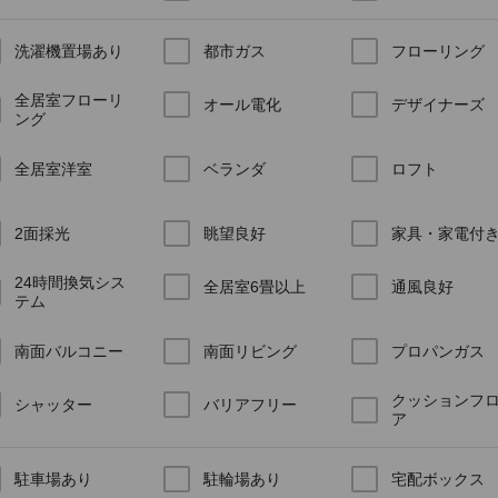
洗濯機置場あり
都市ガス
フローリング
全居室フローリ
オール電化
デザイナーズ
ング
全居室洋室
ベランダ
ロフト
2面採光
眺望良好
家具・家電付
24時間換気シス
全居室6畳以上
通風良好
テム
南面バルコニー
南面リビング
プロパンガス
クッションフ
シャッター
バリアフリー
ア
駐車場あり
駐輪場あり
宅配ボックス