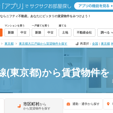
しならニフティ不動産。あなたにピッタリの賃貸物件をみつけよう！
マンションを買う
一戸建てを買う
建てる
新築
中古
新築
中古
土地
不動産会社
調べる
東京都
東京都大江戸線から賃貸物件を探す
再選択：
全国
東京都
｜
線(東京都)から賃貸物件を
市区町村
から
通勤・通学から探す
から賃貸物件を探す