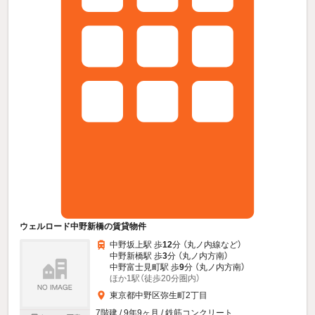
ウェルロード中野新橋の賃貸物件
中野坂上駅 歩
12
分 （丸ノ内線
など
）
中野新橋駅 歩
3
分 （丸ノ内方南）
中野富士見町駅 歩
9
分 （丸ノ内方南）
ほか1駅（徒歩20分圏内）
東京都中野区弥生町2丁目
7階建 / 9年9ヶ月 / 鉄筋コンクリート