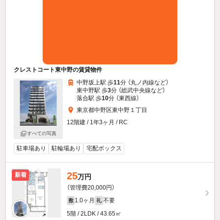
クレストコート東中野の賃貸物件
中野坂上駅 歩
11
分 （丸ノ内線
など
）
東中野駅 歩
3
分 （総武中央線
など
）
落合駅 歩
10
分 （東西線）
東京都中野区東中野１丁目
12階建 / 1年3ヶ月 / RC
すべての写真
駐車場あり
駐輪場あり
宅配ボックス
25
新着
万円
（管理費20,000円）
1.0ヶ月
不要
敷
礼
5階 / 2LDK / 43.65㎡