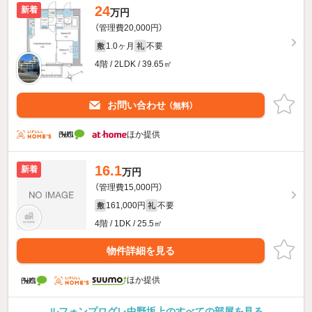
24
新着
万円
（管理費20,000円）
1.0ヶ月
不要
敷
礼
4階 / 2LDK / 39.65㎡
お問い合わせ
（無料）
ほか提供
16.1
新着
万円
（管理費15,000円）
161,000円
不要
敷
礼
4階 / 1DK / 25.5㎡
物件詳細を見る
ほか提供
ルフォンプログレ中野坂上のすべての部屋を見る