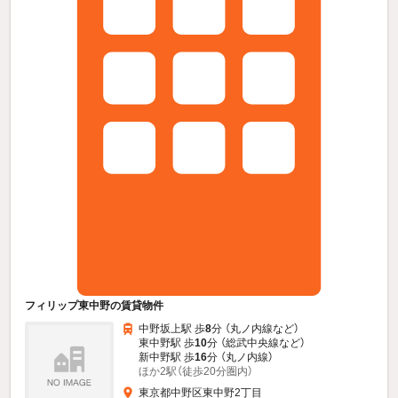
フィリップ東中野の賃貸物件
中野坂上駅 歩
8
分 （丸ノ内線
など
）
東中野駅 歩
10
分 （総武中央線
など
）
新中野駅 歩
16
分 （丸ノ内線）
ほか2駅（徒歩20分圏内）
東京都中野区東中野2丁目