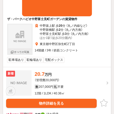
ザ・パークハビオ中野富士見町ガーデンの賃貸物件
中野坂上駅 歩
20
分 （丸ノ内線
など
）
中野新橋駅 歩
2
分 （丸ノ内方南）
中野富士見町駅 歩
3
分 （丸ノ内方南）
ほか1駅（徒歩20分圏内）
東京都中野区弥生町2丁目
14階建 / 3年 / 鉄筋コンクリート
すべての写真
駐車場あり
駐輪場あり
宅配ボックス
20.7
新着
万円
（管理費20,000円）
207,000円
不要
敷
礼
12階 / 1LDK / 40.36㎡
物件詳細を見る