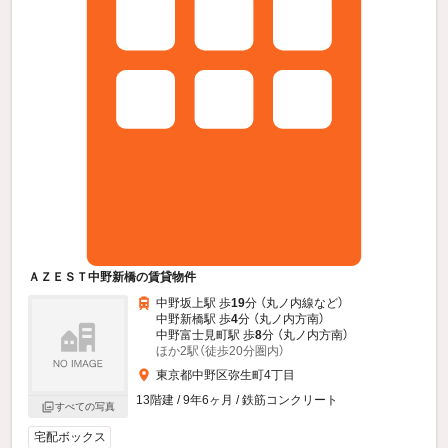
ＡＺＥＳＴ中野新橋の賃貸物件
中野坂上駅 歩
19
分 （丸ノ内線
など
）
中野新橋駅 歩
4
分 （丸ノ内方南）
中野富士見町駅 歩
8
分 （丸ノ内方南）
ほか2駅（徒歩20分圏内）
東京都中野区弥生町4丁目
13階建 / 9年6ヶ月 / 鉄筋コンクリート
すべての写真
宅配ボックス