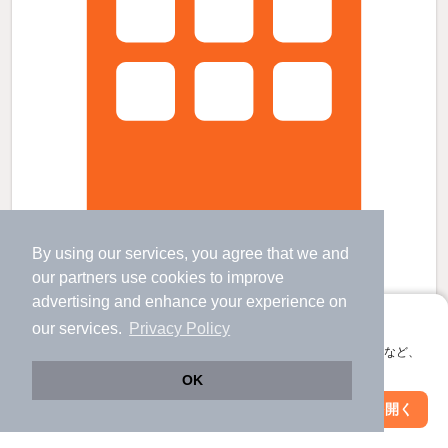
By using our services, you agree that we and
ウェスティング中野坂上の賃貸物件
our
partners
use cookies to improve
中野坂上駅 歩
2
分 （丸ノ内線
など
）
advertising and enhance your experience on
中野新橋駅 歩
10
分 （丸ノ内方南）
アプリに切り替えて、サクサクお部屋探し
西新宿五丁目駅 歩
11
分 （大江戸線）
our services.
Privacy Policy
ほか4駅（徒歩20分圏内）
会員登録なしですぐ使える。マップ検索やお気に入り保存など、
東京都中野区本町2丁目
アプリ限定の便利な機能が使えます！
OK
5階建 / 13年8ヶ月 / 鉄筋コンクリート
すべての写真
Web版で続行
アプリを開く
駅・沿線を変更
絞り込み条件を変更
駐車場あり
宅配ボックス