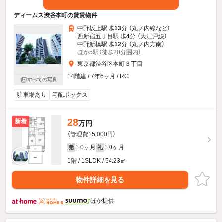
ディームス渋谷本町の賃貸物件
中野坂上駅 歩
13
分 （丸ノ内線
など
）
西新宿五丁目駅 歩
4
分 （大江戸線）
中野新橋駅 歩
12
分 （丸ノ内方南）
ほか5駅（徒歩20分圏内）
東京都渋谷区本町３丁目
14階建 / 7年6ヶ月 / RC
すべての写真
駐車場あり
宅配ボックス
28
新着
万円
（管理費15,000円）
1.0ヶ月
1.0ヶ月
敷
礼
1階 / 1SLDK / 54.23㎡
物件詳細を見る
ほか提供