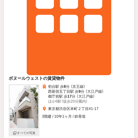
ボヌールウェストの賃貸物件
初台駅 歩
8
分 （京王線）
西新宿五丁目駅 歩
9
分 （大江戸線）
都庁前駅 歩
17
分 （大江戸線）
ほか6駅（徒歩20分圏内）
東京都渋谷区本町２丁目41-17
3階建 / 10年1ヶ月 / 鉄骨造
すべての写真