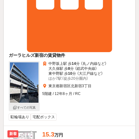
ガーラヒルズ新宿の賃貸物件
中野坂上駅 歩
14
分 （丸ノ内線
など
）
大久保駅 歩
8
分 （総武中央線）
東中野駅 歩
10
分 （大江戸線
など
）
ほか7駅（徒歩20分圏内）
東京都新宿区北新宿3丁目
5階建 / 12年8ヶ月 / RC
すべての写真
駐輪場あり
宅配ボックス
15.3
新着
万円