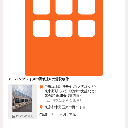
アーバンプレイス中野坂上Nの賃貸物件
中野坂上駅 歩
6
分 （丸ノ内線
など
）
東中野駅 歩
7
分 （総武中央線
など
）
落合駅 歩
15
分 （東西線）
ほか3駅（徒歩20分圏内）
東京都中野区東中野１丁目
2階建 / 10年6ヶ月 / 木造
すべての写真