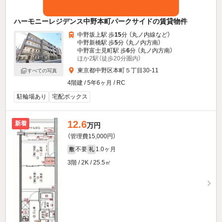
ハーモニーレジデンス中野本町パークサイドの賃貸物件
中野坂上駅 歩
15
分 （丸ノ内線
など
）
中野新橋駅 歩
5
分 （丸ノ内方南）
中野富士見町駅 歩
6
分 （丸ノ内方南）
ほか2駅（徒歩20分圏内）
東京都中野区本町５丁目30-11
すべての写真
4階建 / 5年6ヶ月 / RC
駐輪場あり
宅配ボックス
12.6
新着
万円
（管理費15,000円）
不要
1.0ヶ月
敷
礼
3階 / 2K / 25.5㎡