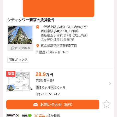
シティタワー新宿の賃貸物件
中野坂上駅 歩
8
分 （丸ノ内線
など
）
西新宿駅 歩
8
分 （丸ノ内線）
西新宿五丁目駅 歩
9
分 （大江戸線）
ほか6駅（徒歩20分圏内）
東京都新宿区西新宿5丁目
すべての写真
35階建 / 3年7ヶ月 / RC
宅配ボックス
28.9
新着
万円
（管理費不要）
1.0ヶ月
2.0ヶ月
敷
礼
3階 / 1K / 51.74㎡
お問い合わせ
（無料）
ほか提供