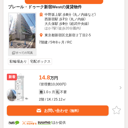
プレール・ドゥーク新宿Westの賃貸物件
中野坂上駅 歩
8
分 （丸ノ内線
など
）
西新宿駅 歩
7
分 （丸ノ内線）
大久保駅 歩
9
分 （総武中央線）
ほか7駅（徒歩20分圏内）
東京都新宿区北新宿２丁目2-5
7階建 / 5年8ヶ月 / RC
すべての写真
駐輪場あり
宅配ボックス
14.8
新着
万円
（管理費10,000円）
1.0ヶ月
不要
敷
礼
2階 / 1K / 25.12㎡
お問い合わせ
（無料）
ほか提供