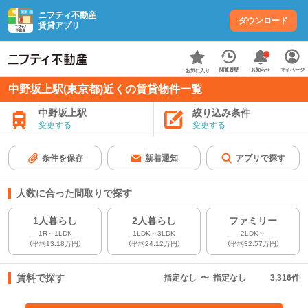
ニフティ不動産
ダウンロード
賃貸アプリ
お知らせ
閲覧履歴
マイページ
お気に入り
中野坂上駅(東京都)近くの賃貸物件一覧
中野坂上駅
絞り込み条件
変更する
変更する
条件を保存
新着通知
アプリで探す
人数に合った間取りで探す
1人暮らし
2人暮らし
ファミリー
1R～1LDK
1LDK～3LDK
2LDK～
（平均13.18万円）
（平均24.12万円）
（平均32.57万円）
賃料で探す
指定なし
〜
指定なし
3,316
件