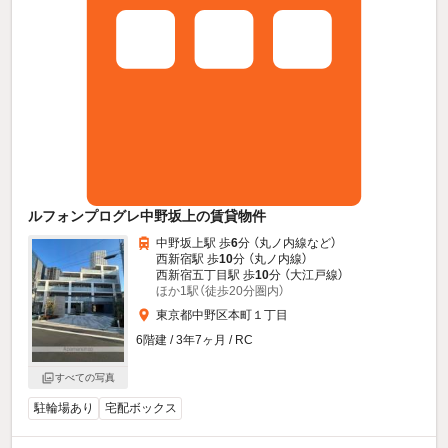
ルフォンプログレ中野坂上の賃貸物件
中野坂上駅 歩
6
分 （丸ノ内線
など
）
西新宿駅 歩
10
分 （丸ノ内線）
西新宿五丁目駅 歩
10
分 （大江戸線）
ほか1駅（徒歩20分圏内）
東京都中野区本町１丁目
6階建 / 3年7ヶ月 / RC
すべての写真
駐輪場あり
宅配ボックス