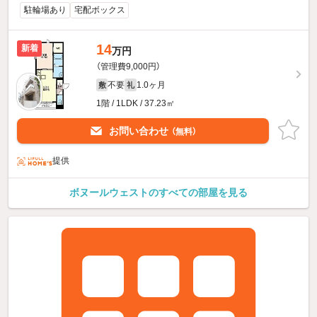
駐輪場あり
宅配ボックス
14
新着
万円
（管理費9,000円）
不要
1.0ヶ月
敷
礼
1階 / 1LDK / 37.23㎡
お問い合わせ
（無料）
提供
ボヌールウェストのすべての部屋を見る