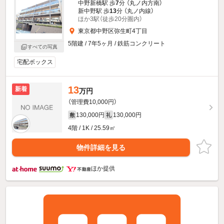
中野新橋駅 歩
7
分 （丸ノ内方南）
新中野駅 歩
13
分 （丸ノ内線）
ほか3駅（徒歩20分圏内）
東京都中野区弥生町4丁目
5階建 / 7年5ヶ月 / 鉄筋コンクリート
すべての写真
宅配ボックス
13
新着
万円
（管理費10,000円）
130,000円
130,000円
敷
礼
4階 / 1K / 25.59㎡
物件詳細を見る
ほか提供