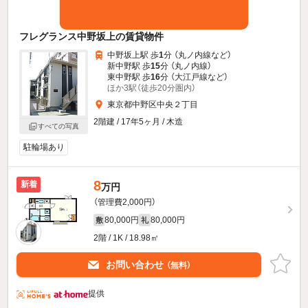
フレグランス中野坂上の賃貸物件
中野坂上駅 歩
1
分 （丸ノ内線
など
）
新中野駅 歩
15
分 （丸ノ内線）
東中野駅 歩
16
分 （大江戸線
など
）
ほか3駅（徒歩20分圏内）
東京都中野区中央２丁目
2階建 / 17年5ヶ月 / 木造
すべての写真
駐輪場あり
8
新着
万円
（管理費2,000円）
80,000円
80,000円
敷
礼
2階 / 1K / 18.98㎡
お問い合わせ
（無料）
提供