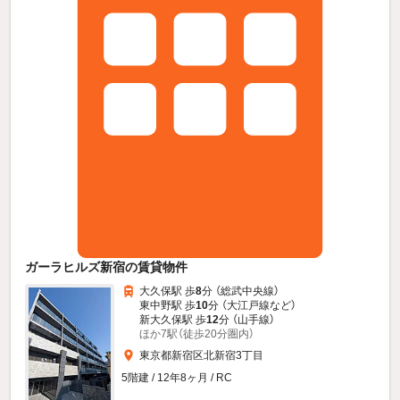
ガーラヒルズ新宿の賃貸物件
大久保駅 歩
8
分 （総武中央線）
東中野駅 歩
10
分 （大江戸線
など
）
新大久保駅 歩
12
分 （山手線）
ほか7駅（徒歩20分圏内）
東京都新宿区北新宿3丁目
5階建 / 12年8ヶ月 / RC