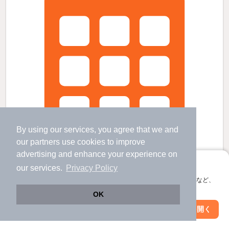
By using our services, you agree that we and
our
partners
use cookies to improve
advertising and enhance your experience on
アプリに切り替えて、サクサクお部屋探し
our services.
Privacy Policy
会員登録なしですぐ使える。マップ検索やお気に入り保存など、
アプリ限定の便利な機能が使えます！
OK
プレールドゥーク北新宿の賃貸物件
Web版で続行
アプリを開く
駅・沿線を変更
絞り込み条件を変更
東中野駅 歩
7
分 （総武中央線
など
）
落合駅 歩
10
分 （東西線）