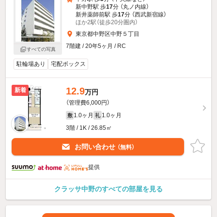
新中野駅 歩
17
分 （丸ノ内線）
新井薬師前駅 歩
17
分 （西武新宿線）
ほか2駅（徒歩20分圏内）
東京都中野区中野５丁目
7階建 / 20年5ヶ月 / RC
すべての写真
駐輪場あり
宅配ボックス
12.9
新着
万円
（管理費6,000円）
1.0ヶ月
1.0ヶ月
敷
礼
3階 / 1K / 26.85㎡
お問い合わせ
（無料）
提供
クラッサ中野のすべての部屋を見る