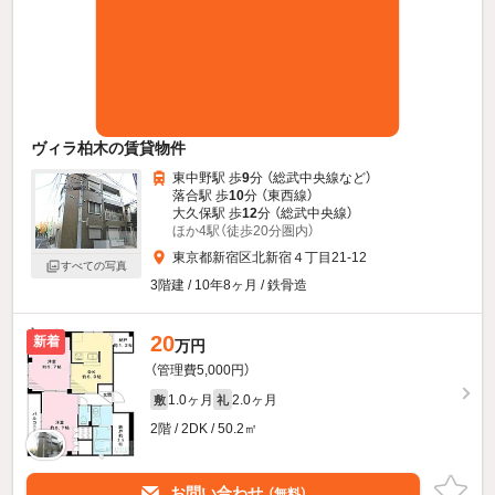
ヴィラ柏木の賃貸物件
東中野駅 歩
9
分 （総武中央線
など
）
落合駅 歩
10
分 （東西線）
大久保駅 歩
12
分 （総武中央線）
ほか4駅（徒歩20分圏内）
東京都新宿区北新宿４丁目21-12
すべての写真
3階建 / 10年8ヶ月 / 鉄骨造
20
新着
万円
（管理費5,000円）
1.0ヶ月
2.0ヶ月
敷
礼
2階 / 2DK / 50.2㎡
お問い合わせ
（無料）