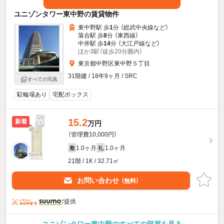
ユニゾンタワー東中野の賃貸物件
東中野駅 歩
1
分 （総武中央線
など
）
落合駅 歩
8
分 （東西線）
中井駅 歩
14
分 （大江戸線
など
）
ほか3駅（徒歩20分圏内）
東京都中野区東中野５丁目
31階建 / 18年9ヶ月 / SRC
すべての写真
駐輪場あり
宅配ボックス
15.2
新着
万円
（管理費10,000円）
1.0ヶ月
1.0ヶ月
敷
礼
21階 / 1K / 32.71㎡
お問い合わせ
（無料）
提供