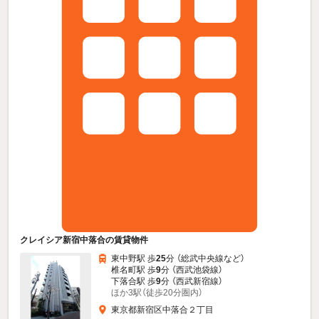
クレイシア新宿中落合の賃貸物件
東中野駅 歩
25
分 （総武中央線
など
）
椎名町駅 歩
9
分 （西武池袋線）
下落合駅 歩
9
分 （西武新宿線）
ほか3駅（徒歩20分圏内）
東京都新宿区中落合２丁目