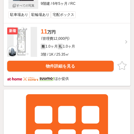
9階建 / 6年5ヶ月 / RC
すべての写真
駐車場あり
駐輪場あり
宅配ボックス
11
新着
万円
（管理費12,000円）
1.0ヶ月
1.0ヶ月
敷
礼
3階 / 1K / 25.35㎡
物件詳細を見る
ほか提供