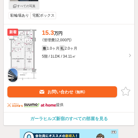
すべての写真
駐輪場あり
宅配ボックス
15.3
新着
万円
（管理費12,000円）
1.0ヶ月
2.0ヶ月
敷
礼
5階 / 1LDK / 34.11㎡
お問い合わせ
（無料）
提供
ガーラヒルズ新宿のすべての部屋を見る