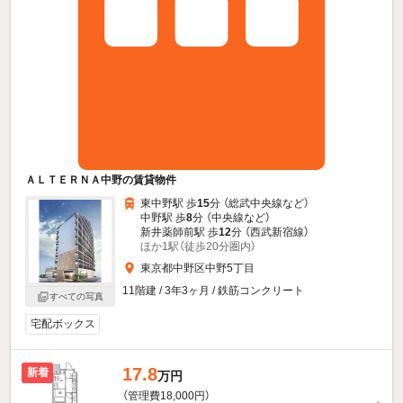
ＡＬＴＥＲＮＡ中野の賃貸物件
東中野駅 歩
15
分 （総武中央線
など
）
中野駅 歩
8
分 （中央線
など
）
新井薬師前駅 歩
12
分 （西武新宿線）
ほか1駅（徒歩20分圏内）
東京都中野区中野5丁目
11階建 / 3年3ヶ月 / 鉄筋コンクリート
すべての写真
宅配ボックス
17.8
新着
万円
（管理費18,000円）