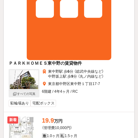
ＰＡＲＫＨＯＭＥＳ東中野の賃貸物件
東中野駅 歩
6
分 （総武中央線
など
）
中野坂上駅 歩
9
分 （丸ノ内線
など
）
東京都中野区東中野１丁目17-7
6階建 / 4年4ヶ月 / RC
すべての写真
駐輪場あり
宅配ボックス
19.9
新着
万円
（管理費10,000円）
1.0ヶ月
1.5ヶ月
敷
礼