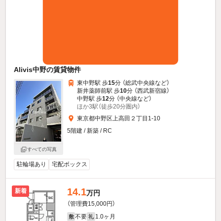
Alivis中野の賃貸物件
東中野駅 歩
15
分 （総武中央線
など
）
新井薬師前駅 歩
10
分 （西武新宿線）
中野駅 歩
12
分 （中央線
など
）
ほか3駅（徒歩20分圏内）
東京都中野区上高田２丁目1-10
5階建 / 新築 / RC
すべての写真
駐輪場あり
宅配ボックス
14.1
新着
万円
（管理費15,000円）
不要
1.0ヶ月
敷
礼