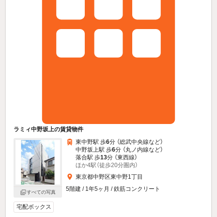
ラミィ中野坂上の賃貸物件
東中野駅 歩
6
分 （総武中央線
など
）
中野坂上駅 歩
6
分 （丸ノ内線
など
）
落合駅 歩
13
分 （東西線）
ほか4駅（徒歩20分圏内）
東京都中野区東中野1丁目
5階建 / 1年5ヶ月 / 鉄筋コンクリート
すべての写真
宅配ボックス