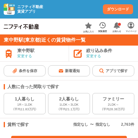
ニフティ不動産
ダウンロード
賃貸アプリ
お知らせ
閲覧履歴
マイページ
お気に入り
東中野駅(東京都)近くの賃貸物件一覧
東中野駅
絞り込み条件
変更する
変更する
条件を保存
新着通知
アプリで探す
人数に合った間取りで探す
1人暮らし
2人暮らし
ファミリー
1R～1LDK
1LDK～3LDK
2LDK～
（平均11.83万円）
（平均21.1万円）
（平均28.38万円）
賃料で探す
指定なし
〜
指定なし
2,763
件