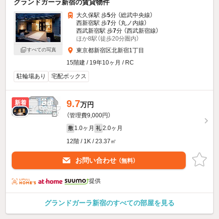
グランドガーラ新宿の賃貸物件
大久保駅 歩
5
分 （総武中央線）
西新宿駅 歩
7
分 （丸ノ内線）
西武新宿駅 歩
7
分 （西武新宿線）
ほか8駅（徒歩20分圏内）
すべての写真
東京都新宿区北新宿1丁目
15階建 / 19年10ヶ月 / RC
駐輪場あり
宅配ボックス
9.7
新着
万円
（管理費9,000円）
1.0ヶ月
2.0ヶ月
敷
礼
12階 / 1K / 23.37㎡
お問い合わせ
（無料）
提供
グランドガーラ新宿のすべての部屋を見る