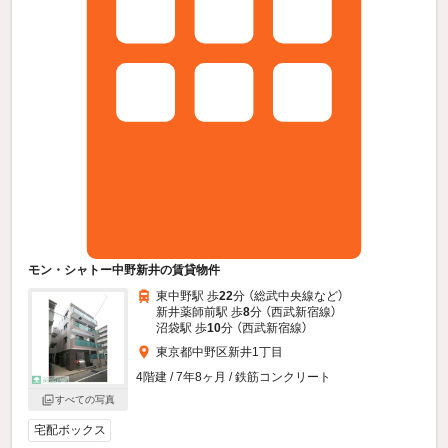
モン・シャトー中野新井の賃貸物件
東中野駅 歩
22
分 （総武中央線
など
）
新井薬師前駅 歩
8
分 （西武新宿線）
沼袋駅 歩
10
分 （西武新宿線）
東京都中野区新井1丁目
4階建 / 7年8ヶ月 / 鉄筋コンクリート
すべての写真
宅配ボックス