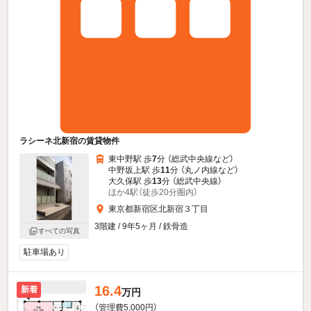
ラシーネ北新宿の賃貸物件
東中野駅 歩
7
分 （総武中央線
など
）
中野坂上駅 歩
11
分 （丸ノ内線
など
）
大久保駅 歩
13
分 （総武中央線）
ほか4駅（徒歩20分圏内）
東京都新宿区北新宿３丁目
3階建 / 9年5ヶ月 / 鉄骨造
すべての写真
駐車場あり
16.4
新着
万円
（管理費5,000円）