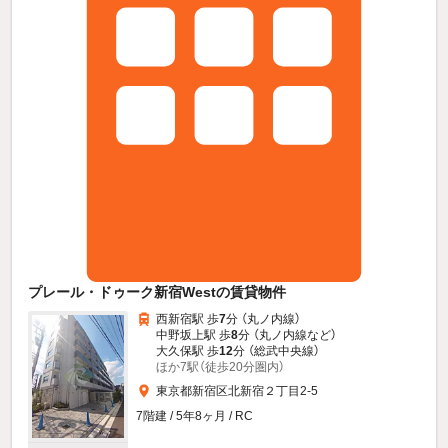
プレール・ドゥーク新宿Westの賃貸物件
西新宿駅 歩
7
分 （丸ノ内線）
中野坂上駅 歩
8
分 （丸ノ内線
など
）
大久保駅 歩
12
分 （総武中央線）
ほか7駅（徒歩20分圏内）
東京都新宿区北新宿２丁目2-5
7階建 / 5年8ヶ月 / RC