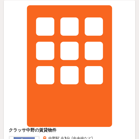
クラッサ中野の賃貸物件
中野駅 歩
3
分 （中央線
など
）