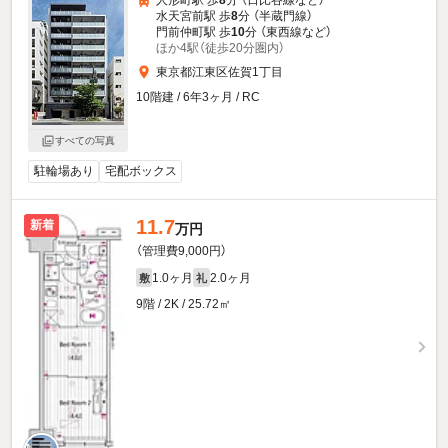
人形町駅 歩
8
分 （日比谷線
など
）
水天宮前駅 歩
8
分 （半蔵門線）
門前仲町駅 歩
10
分 （東西線
など
）
ほか4駅（徒歩20分圏内）
東京都江東区佐賀1丁目
10階建 / 6年3ヶ月 / RC
すべての写真
駐輪場あり
宅配ボックス
11.7
新着
万円
（管理費9,000円）
1.0ヶ月
2.0ヶ月
敷
礼
9階 / 2K / 25.72㎡