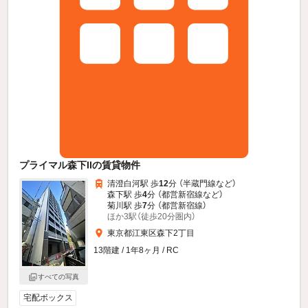
プライマル森下IIの賃貸物件
清澄白河駅 歩
12
分 （半蔵門線
など
）
森下駅 歩
4
分 （都営新宿線
など
）
菊川駅 歩
7
分 （都営新宿線）
ほか3駅（徒歩20分圏内）
東京都江東区森下2丁目
13階建 / 1年8ヶ月 / RC
すべての写真
宅配ボックス