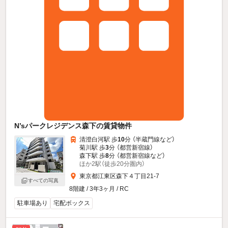
N’sパークレジデンス森下の賃貸物件
清澄白河駅 歩
10
分 （半蔵門線
など
）
菊川駅 歩
3
分 （都営新宿線）
森下駅 歩
8
分 （都営新宿線
など
）
ほか2駅（徒歩20分圏内）
東京都江東区森下４丁目21-7
すべての写真
8階建 / 3年3ヶ月 / RC
駐車場あり
宅配ボックス