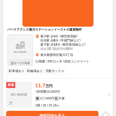
パークアクシス菊川ステーションイーストの賃貸物件
菊川駅 歩
3
分 （都営新宿線）
住吉駅 歩
8
分 （半蔵門線
など
）
森下駅 歩
12
分 （都営新宿線
など
）
ほか2駅（徒歩20分圏内）
東京都墨田区菊川3丁目
11階建 / 3年11ヶ月 / 鉄筋コンクリート
すべての写真
駐車場あり
駐輪場あり
宅配ボックス
11.7
新着
万円
（管理費10,000円）
117,000円
不要
敷
礼
1階 / 1K / 25.28㎡
物件詳細を見る