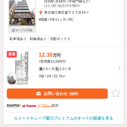
住吉駅 歩
12
分 （半蔵門線
など
）
ほか1駅（徒歩20分圏内）
東京都江東区森下５丁目19-7
9階建 / 5年11ヶ月 / RC
すべての写真
駐車場あり
駐輪場あり
宅配ボックス
12.35
新着
万円
（管理費15,000円）
1.0ヶ月
1.0ヶ月
敷
礼
7階 / 1R / 25.79㎡
お問い合わせ
（無料）
提供
ルミードキューブ菊川プレミアムのすべての部屋を見る