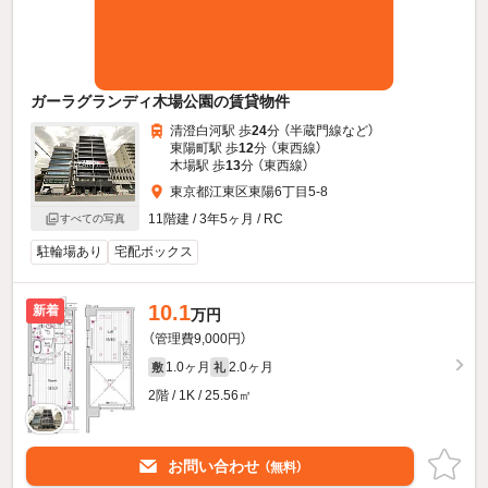
ガーラグランディ木場公園の賃貸物件
清澄白河駅 歩
24
分 （半蔵門線
など
）
東陽町駅 歩
12
分 （東西線）
木場駅 歩
13
分 （東西線）
東京都江東区東陽6丁目5-8
11階建 / 3年5ヶ月 / RC
すべての写真
駐輪場あり
宅配ボックス
10.1
新着
万円
（管理費9,000円）
1.0ヶ月
2.0ヶ月
敷
礼
2階 / 1K / 25.56㎡
お問い合わせ
（無料）