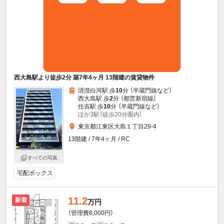
西大島駅より徒歩2分 築7年4ヶ月 13階建の賃貸物件
清澄白河駅 歩
10
分 （半蔵門線
など
）
西大島駅 歩
2
分 （都営新宿線）
住吉駅 歩
10
分 （半蔵門線
など
）
ほか3駅（徒歩20分圏内）
東京都江東区大島１丁目29-4
13階建 / 7年4ヶ月 / RC
すべての写真
宅配ボックス
11.2
新着
万円
（管理費8,000円）