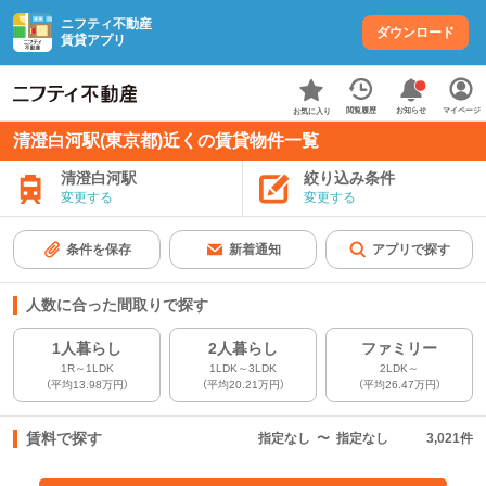
ニフティ不動産
ダウンロード
賃貸アプリ
お知らせ
閲覧履歴
マイページ
お気に入り
清澄白河駅(東京都)近くの賃貸物件一覧
清澄白河駅
絞り込み条件
変更する
変更する
条件を保存
新着通知
アプリで探す
人数に合った間取りで探す
1人暮らし
2人暮らし
ファミリー
1R～1LDK
1LDK～3LDK
2LDK～
（平均13.98万円）
（平均20.21万円）
（平均26.47万円）
賃料で探す
指定なし
〜
指定なし
3,021
件