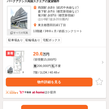
パークアクシス両国スクエアの賃貸物件
両国駅 歩
2
分 （総武中央線
など
）
森下駅 歩
7
分 （都営新宿線
など
）
菊川駅 歩
17
分 （都営新宿線）
ほか6駅（徒歩20分圏内）
東京都墨田区緑1丁目
13階建 / 3年8ヶ月 / 鉄筋コンクリート
すべての写真
駐車場あり
駐輪場あり
宅配ボックス
20.6
新着
万円
（管理費15,000円）
206,000円
不要
敷
礼
7階 / 1LDK / 40.48㎡
物件詳細を見る
ほか提供