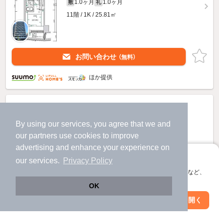
1.0ヶ月
1.0ヶ月
敷
礼
11階 / 1K / 25.81㎡
お問い合わせ
（無料）
ほか提供
By using our services, you agree that we and
our
partners
use cookies to improve
advertising and enhance your experience on
アプリに切り替えて、サクサクお部屋探し
our services.
Privacy Policy
会員登録なしですぐ使える。マップ検索やお気に入り保存など、
アプリ限定の便利な機能が使えます！
OK
Web版で続行
アプリを開く
駅・沿線を変更
絞り込み条件を変更