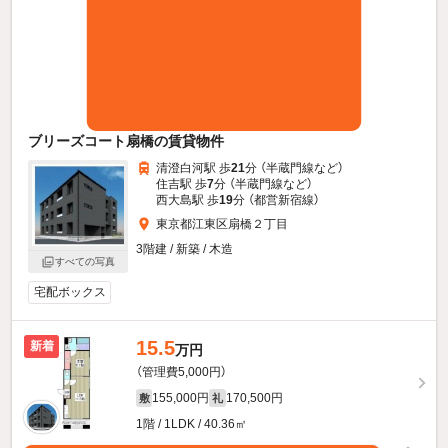
ブリーズコート扇橋の賃貸物件
清澄白河駅 歩
21
分 （半蔵門線
など
）
住吉駅 歩
7
分 （半蔵門線
など
）
西大島駅 歩
19
分 （都営新宿線）
東京都江東区扇橋２丁目
3階建 / 新築 / 木造
すべての写真
宅配ボックス
15.5
新着
万円
（管理費5,000円）
155,000円
170,500円
敷
礼
1階 / 1LDK / 40.36㎡