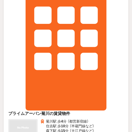
プライムアーバン菊川の賃貸物件
菊川駅 歩
4
分 （都営新宿線）
住吉駅 歩
10
分 （半蔵門線
など
）
森下駅 歩
15
分 （大江戸線
など
）