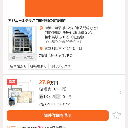
アジュールテラス門前仲町の賃貸物件
清澄白河駅 歩
12
分 （半蔵門線
など
）
門前仲町駅 歩
5
分 （東西線
など
）
越中島駅 歩
13
分 （京葉線）
ほか3駅（徒歩20分圏内）
東京都江東区福住１丁目
7階建 / 3年8ヶ月 / RC
すべての写真
駐車場あり
駐輪場あり
宅配ボックス
27.9
新着
万円
（管理費10,000円）
1.0ヶ月
1.0ヶ月
敷
礼
7階 / 2LDK / 56.07㎡
物件詳細を見る
ほか提供