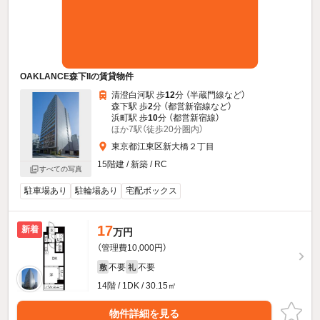
OAKLANCE森下IIの賃貸物件
清澄白河駅 歩
12
分 （半蔵門線
など
）
森下駅 歩
2
分 （都営新宿線
など
）
浜町駅 歩
10
分 （都営新宿線）
ほか7駅（徒歩20分圏内）
東京都江東区新大橋２丁目
15階建 / 新築 / RC
すべての写真
駐車場あり
駐輪場あり
宅配ボックス
17
新着
万円
（管理費10,000円）
不要
不要
敷
礼
14階 / 1DK / 30.15㎡
物件詳細を見る