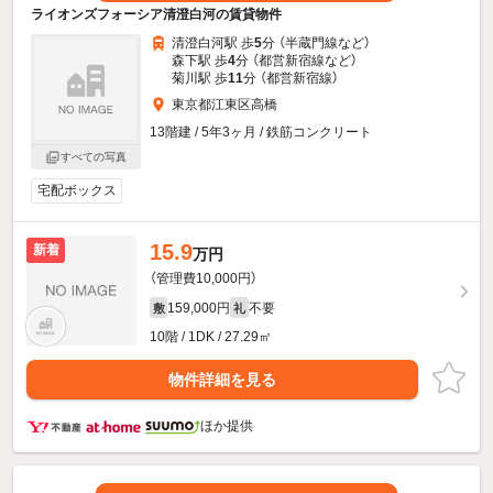
ライオンズフォーシア清澄白河の賃貸物件
清澄白河駅 歩
5
分 （半蔵門線
など
）
森下駅 歩
4
分 （都営新宿線
など
）
菊川駅 歩
11
分 （都営新宿線）
東京都江東区高橋
13階建 / 5年3ヶ月 / 鉄筋コンクリート
すべての写真
宅配ボックス
15.9
新着
万円
（管理費10,000円）
159,000円
不要
敷
礼
10階 / 1DK / 27.29㎡
物件詳細を見る
ほか提供