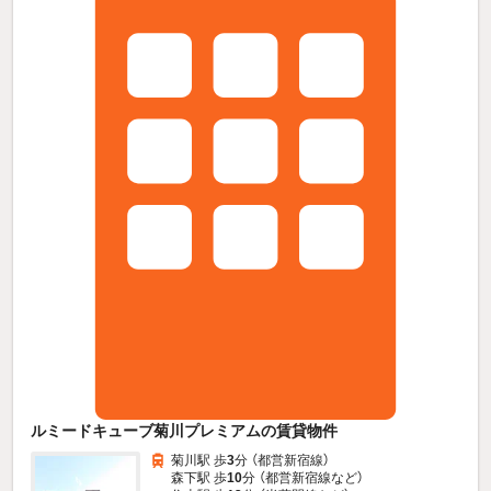
ルミードキューブ菊川プレミアムの賃貸物件
菊川駅 歩
3
分 （都営新宿線）
森下駅 歩
10
分 （都営新宿線
など
）