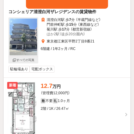
コンシェリア清澄白河ザレジデンスの賃貸物件
清澄白河駅 歩
7
分 （半蔵門線
など
）
門前仲町駅 歩
15
分 （東西線
など
）
菊川駅 歩
17
分 （都営新宿線）
ほか2駅（徒歩20分圏内）
東京都江東区平野2丁目8番21
6階建 / 1年2ヶ月 / RC
すべての写真
駐輪場あり
宅配ボックス
12.7
新着
万円
（管理費12,000円）
不要
1.0ヶ月
敷
礼
2階 / 1K / 26.47㎡