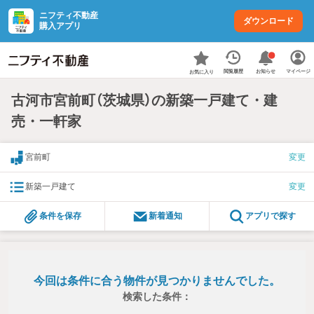
ニフティ不動産
ダウンロード
購入アプリ
お知らせ
閲覧履歴
マイページ
お気に入り
古河市宮前町（茨城県）の新築一戸建て・建
売・一軒家
宮前町
変更
新築一戸建て
変更
条件を保存
新着通知
アプリで探す
今回は条件に合う物件が見つかりませんでした。
検索した条件：