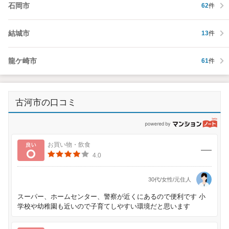
石岡市
62
件
結城市
13
件
龍ケ崎市
61
件
古河市の口コミ
p
良い
お買い物・飲食
4.0
30代/女性/元住人
スーパー、ホームセンター、警察が近くにあるので便利です 小
学校や幼稚園も近いので子育てしやすい環境だと思います