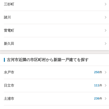
三杉町
諸川
雷電町
新久田
古河市近隣の市区町村から新築一戸建てを探す
水戸市
250
件
日立市
111
件
土浦市
236
件