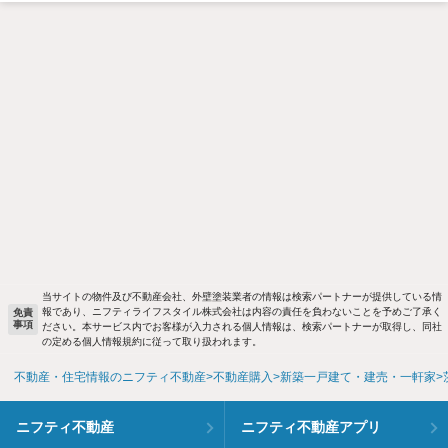
当サイトの物件及び不動産会社、外壁塗装業者の情報は検索パートナーが提供している情
報であり、ニフティライフスタイル株式会社は内容の責任を負わないことを予めご了承く
免責
事項
ださい。本サービス内でお客様が入力される個人情報は、検索パートナーが取得し、同社
の定める個人情報規約に従って取り扱われます。
不動産・住宅情報のニフティ不動産
不動産購入
新築一戸建て・建売・一軒家
ニフティ不動産
ニフティ不動産アプリ