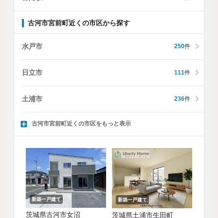
古河市宮前町近くの市区から探す
水戸市
250
件
日立市
111
件
土浦市
236
件
古河市宮前町近くの市区をもっと表示
新築一戸建て
新築一戸建て
茨城県古河市女沼
茨城県土浦市生田町