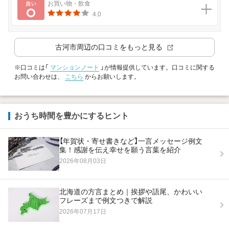
良い
お買い物・飲食
4.0
古河市
周辺の口コミをもっと見る
※口コミは「
マンションノート
」が情報提供しています。口コミに関する
お問い合わせは、
こちら
からお願いします。
おうち時間を豊かにするヒント
【年賀状・寄せ書きなど】一言メッセージ例文
集！感謝を伝え幸せを願う言葉を紹介
2026年08月03日
北海道の方言まとめ｜挨拶や語尾、かわいい
フレーズまで例文つきで解説
2026年07月17日