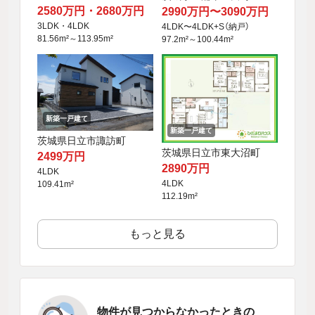
2580万円・2680万円
2990万円〜3090万円
3LDK・4LDK
4LDK〜4LDK+S（納戸）
81.56m²～113.95m²
97.2m²～100.44m²
新築一戸建て
新築一戸建て
茨城県日立市諏訪町
茨城県日立市東大沼町
2499万円
2890万円
4LDK
4LDK
109.41m²
112.19m²
もっと見る
物件が見つからなかったときの