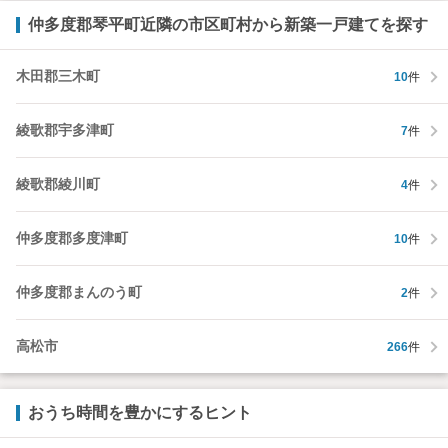
仲多度郡琴平町近隣の市区町村から新築一戸建てを探す
木田郡三木町
10
件
綾歌郡宇多津町
7
件
綾歌郡綾川町
4
件
仲多度郡多度津町
10
件
仲多度郡まんのう町
2
件
高松市
266
件
おうち時間を豊かにするヒント