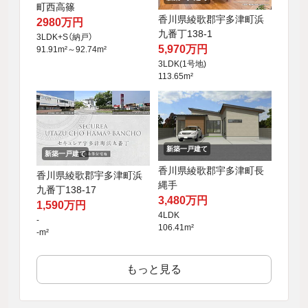
町西高篠
香川県綾歌郡宇多津町浜
2980万円
九番丁138-1
3LDK+S（納戸）
5,970万円
91.91m²～92.74m²
3LDK(1号地)
113.65m²
新築一戸建て
新築一戸建て
香川県綾歌郡宇多津町長
香川県綾歌郡宇多津町浜
縄手
九番丁138-17
3,480万円
1,590万円
4LDK
-
106.41m²
-m²
もっと見る