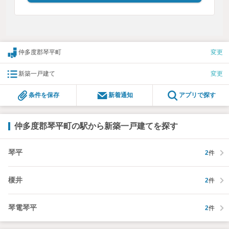
仲多度郡琴平町
変更
新築一戸建て
変更
条件を保存
新着通知
アプリで探す
仲多度郡琴平町の駅から新築一戸建てを探す
琴平
2
件
榎井
2
件
琴電琴平
2
件