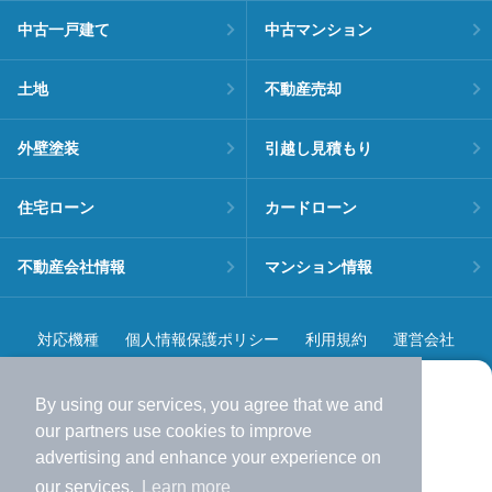
中古一戸建て
中古マンション
土地
不動産売却
外壁塗装
引越し見積もり
住宅ローン
カードローン
不動産会社情報
マンション情報
対応機種
個人情報保護ポリシー
利用規約
運営会社
ヘルプ・お問い合わせ
採用情報
By using our services, you agree that we and
より使いやすくなった
our
partners
use cookies to improve
アプリで物件探ししませんか？
advertising and enhance your experience on
✔️
サクサク動く地図で物件検索
our services.
Learn more