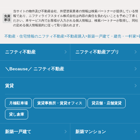
当サイトの物件及び不動産会社、外壁塗装業者の情報は検索パートナーが提供している情
報であり、ニフティライフスタイル株式会社は内容の責任を負わないことを予めご了承く
免責
事項
ださい。本サービス内でお客様が入力される個人情報は、検索パートナーが取得し、同社
の定める個人情報規約に従って取り扱われます。
不動産・住宅情報のニフティ不動産
不動産購入
新築一戸建て・建売・一軒家
ニフティ不動産
ニフティ不動産アプリ
＼Because／ ニフティ不動産
賃貸
月極駐車場
賃貸事務所・賃貸オフィス
貸店舗・店舗賃貸
貸し倉庫
新築一戸建て
新築マンション