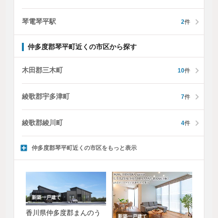
琴電琴平駅
2
件
仲多度郡琴平町近くの市区から探す
木田郡三木町
10
件
綾歌郡宇多津町
7
件
綾歌郡綾川町
4
件
仲多度郡琴平町近くの市区をもっと表示
新築一戸建て
香川県仲多度郡まんのう
新築一戸建て