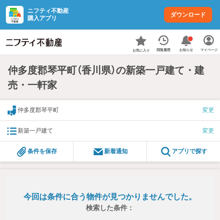
ニフティ不動産
ダウンロード
購入アプリ
お知らせ
閲覧履歴
マイページ
お気に入り
仲多度郡琴平町（香川県）の新築一戸建て・建
売・一軒家
仲多度郡琴平町
変更
新築一戸建て
変更
条件を保存
新着通知
アプリで探す
今回は条件に合う物件が見つかりませんでした。
検索した条件：