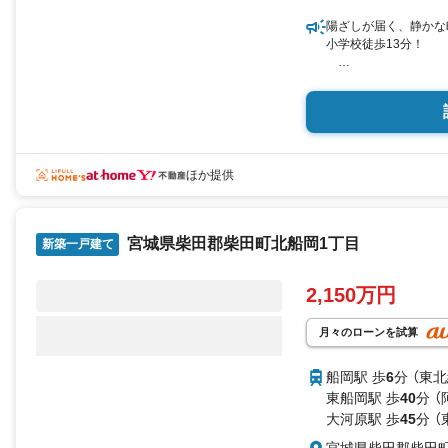
営業時間:10:0018
あり）
陽ざしが届く、静かな町
現地のご案内も可能で
小学校徒歩13分！
ください！
《おすすめポイント》
駐車場1台完備、来客
医療・買物・自然がほ
IHキッチン×対面カ
《周辺環境》
ほか提供
イトーチェーン 船岡店
永沼整形外科 …………
宮城県柴田郡柴田町北船岡1丁目
《ご予約・ご案内につ
新築一戸建て
お仕事終わりや、ご出
もあなたのご要望に合
2,150万円
《ご相談・ご案内の目
住宅ローン相談のみ 
月々のローンを試算
ご希望の条件などのお
お家の見学 約1時間
船岡駅 歩
6
分 （東北
現地お待ち合わせでの
東船岡駅 歩
40
分 
大河原駅 歩
45
分 （