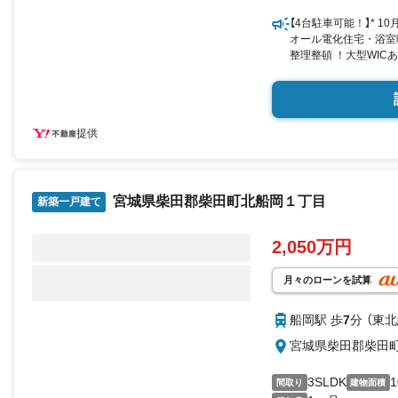
り）
【4台駐車可能！】* 1
現地のご案内も可能で
オール電化住宅・浴室
ください！
整理整頓 ！大型WIC
槻木小学校・槻木中
* 未掲載物件のご提案
提供
アピールポイント *
■ダイニングテーブル
LDK
■キッチン周りのお手
＋。
宮城県柴田郡柴田町北船岡１丁目
新築一戸建て
■面倒な衣替えもラク
■お洗濯も沢山干せる
2,050万円
■車のメンテナンスも
○。
月々のローンを試算
周辺環境 *
・槻木小学校:徒歩16
船岡駅 歩
7
分 （東北
・槻木中学校:徒歩4分
・セブンイレブン四日
宮城県柴田郡柴田
・イトーチェーンマルコ
3SLDK
1
間取り
建物面積
お問い合わせについて 