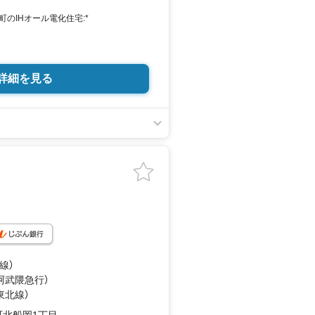
:00（定休日:火・水曜日 ※店舗により変動
のIHオール電化住宅:*
すので、どうぞお気軽にお問い合わせ
時にも安心なゆとりの敷地
詳細を見る
どよく揃う暮らしやすさ
ウンターで家事ラク動線！
…（徒歩10分）
…（徒歩9分）
いて》
勤前などの早朝・夜間の営業時間外で
わせて、ご対応させて頂きます！
安》
約30分
打合せ 約1時間
約2時間 ※1件3件ご見学の場合
線）
ご案内も対応可能
（阿武隈急行）
東北線）