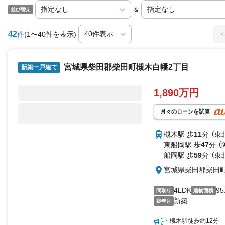
＆
並び替え
42
<
件
(1〜40件を表示)
宮城県柴田郡柴田町槻木白幡2丁目
新築一戸建て
1,890万円
月々のローンを試算
槻木駅 歩
11
分 （東
東船岡駅 歩
47
分 
船岡駅 歩
59
分 （東
宮城県柴田郡柴田
4LDK
95
間取り
建物面積
新築
築年月
・槻木駅徒歩約12分