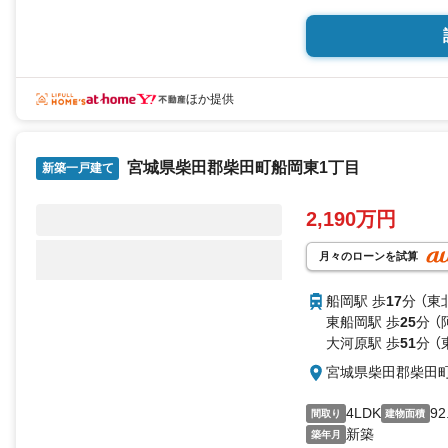
永大ハウス工業の強み
仙台市を中心に宮城県
こちらでは当社の強み
ほか提供
1.
＜豊富な不動産知識＞
戸建・マンション・土
宮城県柴田郡柴田町船岡東1丁目
ております。
新築一戸建て
さらに教育施設や商業
報を総合し、
2,190万円
お客様により良い物件
とサポートさせていた
月々のローンを試算
2.
＜経験豊富なスタッフ
船岡駅 歩
17
分 （東
当社では【購入】【売却
東船岡駅 歩
25
分 
する様々なご相談はも
大河原駅 歩
51
分 （
ご購入時に気になる住
誠意ご説明させていた
宮城県柴田郡柴田
各店舗ではキッズスペ
4LDK
92
間取り
建物面積
で、ぜひお越しくださ
新築
築年月