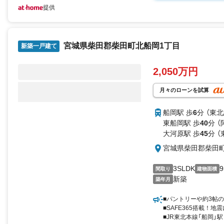
提供
宮城県柴田郡柴田町北船岡1丁目
新築一戸建て
2,050万円
月々のローンを試算
船岡駅 歩
6
分 （東北
東船岡駅 歩
40
分 
大河原駅 歩
45
分 （
宮城県柴田郡柴田
3SLDK
9
間取り
建物面積
新築
築年月
■パントリーや約3帖
■SAFE365搭載！
■JR東北本線「船岡」