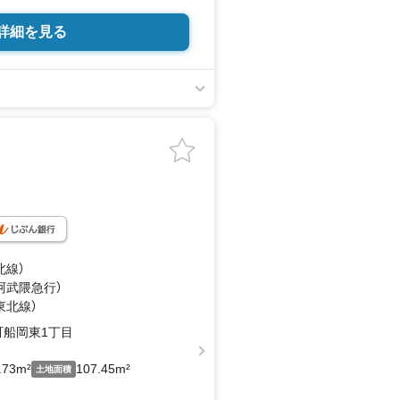
詳細を見る
内の多数店舗で展開中！
を大きく2つに分けてご紹介！
地…と種別を問わず不動産を取り扱っ
施設、子育て環境や行政などの地域情
選びをしていただけるよう、しっかり
だきます。
＞
北線）
】【引っ越し】【リフォーム】など住宅に関
（阿武隈急行）
ちろん、
東北線）
宅ローンや各種税金についても、誠心
だきます。
町船岡東1丁目
ースも完備！お子様連れのご家族皆様
.73m²
107.45m²
土地面積
い。