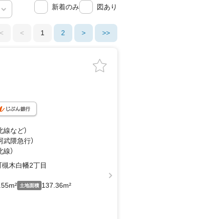
新着のみ
図あり
<
<
1
2
>
>>
北線
など
）
（阿武隈急行）
北線）
町槻木白幡2丁目
.55m²
137.36m²
土地面積