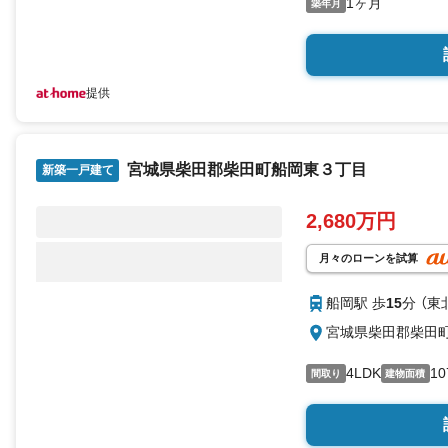
1ヶ月
築年月
・当日のご予約も承っ
・来社はもちろん、メ
す
⇒お電話に抵抗がある
提供
宮城県柴田郡柴田町船岡東３丁目
新築一戸建て
2,680万円
月々のローンを試算
船岡駅 歩
15
分 （東
宮城県柴田郡柴田
4LDK
10
間取り
建物面積