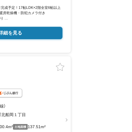
0月完成予定！17帖LDK×2階全室6帖以上
すので、どうぞお気軽にお問い合わせ
暖房乾燥機・防犯カメラ付き
あり
学校エリア
詳細を見る
・ご案内も可能です *
やソファの配置がスムーズな広々17帖
入れラクチンなIHクッキングヒーター
チンに行える大型WIC付き！
ワイドバルコニー仕様
駐車場でしやすい「4台分」駐車スペース
分
線）
市場店:徒歩3分
町北船岡１丁目
店:徒歩11分
00.4m²
137.51m²
土地面積
*