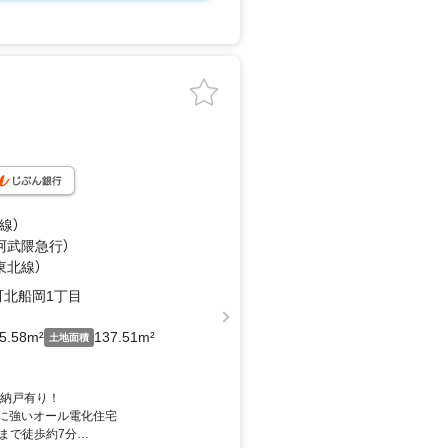
線）
（阿武隈急行）
東北線）
町北船岡1丁目
5.58m²
137.51m²
土地面積
の納戸有り！
地震に強いオール電化住宅
駅まで徒歩約7分