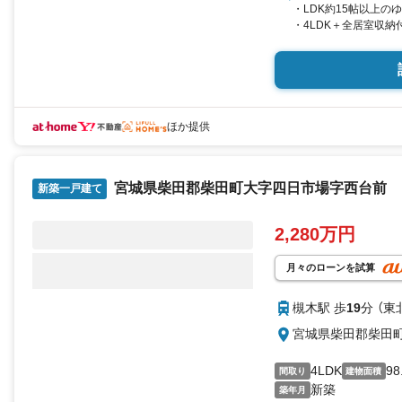
・LDK約15帖以上の
・4LDK＋全居室収納
・対面キッチンで家族
・駐車スペース確保
永大ハウス工業の強み
仙台市を中心に宮城県
社の強みを大きく2つ
ほか提供
1.
＜豊富な不動産知識＞
戸建・マンション・土
宮城県柴田郡柴田町大字四日市場字西台前
おります。
新築一戸建て
更に教育施設や商業施
を総合し、お客様によ
2,280万円
っかりとサポートさせ
2.＜経験豊富なスタッ
月々のローンを試算
当社では【購入】【売却
する様々なご質問はも
槻木駅 歩
19
分 （東
ン各種税金についても
宮城県柴田郡柴田
各店舗ではキッズスペ
是非お越しください。
4LDK
98
間取り
建物面積
新築
築年月
営業時間:10:0018