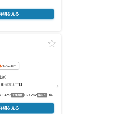
ております！お気軽にお電話下さい！
ールでのご相談、資料請求も大歓迎で
詳細を見る
方も安心してお問い合わせください
北線）
町船岡東３丁目
7.64m²
169.2m²
1年
土地面積
築年月
詳細を見る