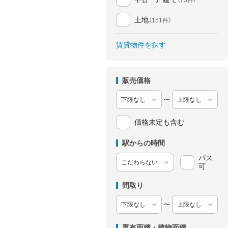
土地
（151件）
賃貸物件を探す
販売価格
〜
価格未定も含む
駅からの時間
バス
可
間取り
〜
専有面積・建物面積