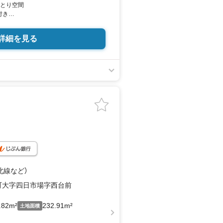
ゆとり空間
付き
の会話が弾む
詳細を見る
内の多数店舗で展開中！こちらでは当
に分けてご紹介！
地...と種別を問わず不動産を取り扱って
設、子育て環境や行政などの地域情報
り良い物件選びをして頂けるよう、し
て頂きます。
フ＞
】【引っ越し】【リフォーム】など住宅に関
ちろん、ご購入時に気になる住宅ロー
北線
など
）
、誠心誠意ご説明させて頂きます。
町大字四日市場字西台前
ースも完備！お子様連れのご家族様で
.82m²
232.91m²
土地面積
:00（定休日火・水曜日※店舗により変動あ