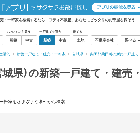
建売・一軒家を検索するならニフティ不動産。あなたにピッタリのお部屋を探そう！
マンションを買う
一戸建てを買う
建てる
新築
中古
新築
中古
土地
不動産会社
調べる
産購入
新築一戸建て・建売・一軒家
宮城県
柴田郡柴田町の新築一戸建て
宮城県）の新築一戸建て・建売
一軒家をさまざまな条件から検索