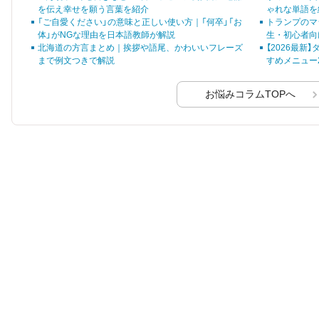
を持つ花は沢山存在し
を伝え幸せを願う言葉を紹介
ゃれな単語を
ます。
「ご自愛ください」の意味と正しい使い方｜「何卒」「お
トランプのマ
体」がNGな理由を日本語教師が解説
生・初心者向
北海道の方言まとめ｜挨拶や語尾、かわいいフレーズ
【2026最新
まで例文つきで解説
すめメニュー
お悩みコラムTOPへ