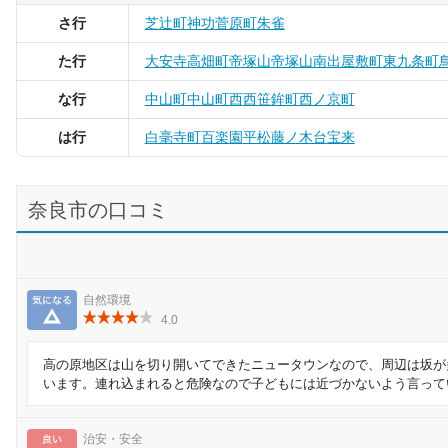
さ行
芝辻町
神功
菅原町
朱雀
た行
大安寺
高畑町
帝塚山
帝塚山南
出屋敷町
東九条町
な行
中山町
中山町西
西笹鉾町
西ノ京町
は行
白毫寺町
百楽園
平松
藤ノ木台
宝来
奈良市の口コミ
気になる
自然環境
4.0
高の原地区は山を切り開いてできたニュータウンなので、周辺は坂が
います。連れ込まれると危険なので子どもには近づかないよう言って
良い
治安・安全