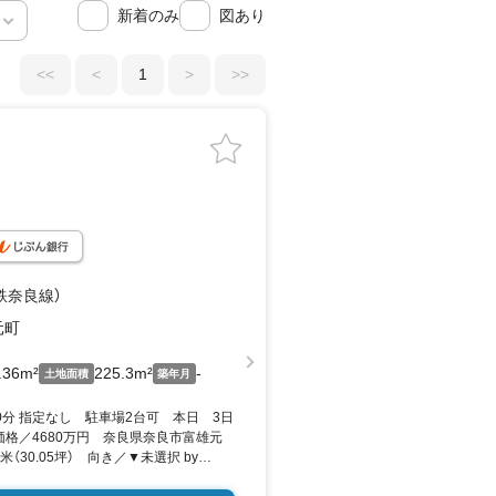
新着のみ
図あり
<<
<
1
>
>>
鉄奈良線）
元町
.36m²
225.3m²
-
土地面積
築年月
0分 指定なし 駐車場2台可 本日 3日
価格／4680万円 奈良県奈良市富雄元
平米（30.05坪） 向き／▼未選択 by