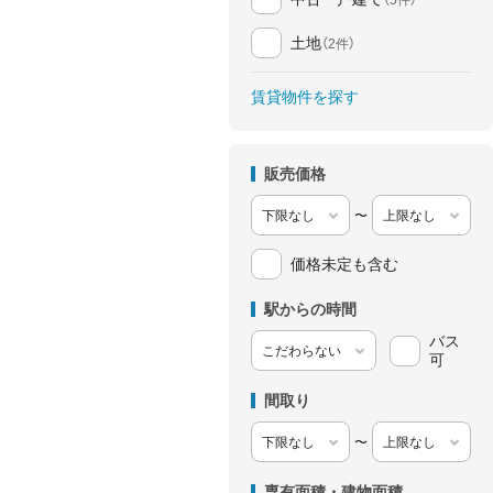
土地
（2件）
賃貸物件を探す
販売価格
〜
価格未定も含む
駅からの時間
バス
可
間取り
〜
専有面積・建物面積