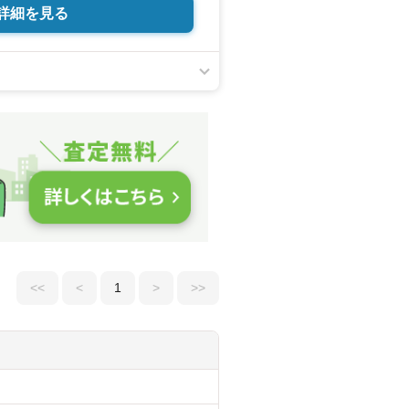
詳細を見る
<<
<
1
>
>>