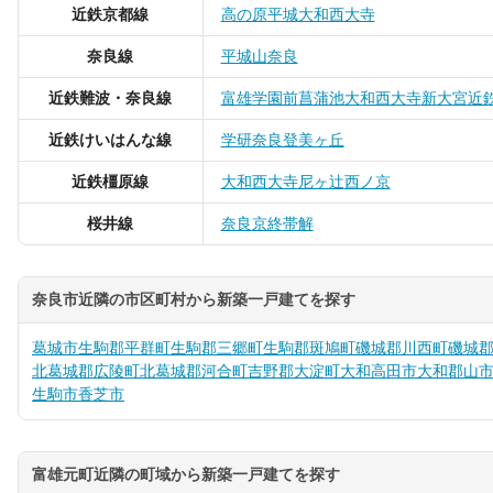
近鉄京都線
高の原
平城
大和西大寺
奈良線
平城山
奈良
近鉄難波・奈良線
富雄
学園前
菖蒲池
大和西大寺
新大宮
近
近鉄けいはんな線
学研奈良登美ヶ丘
近鉄橿原線
大和西大寺
尼ヶ辻
西ノ京
桜井線
奈良
京終
帯解
奈良市近隣の市区町村から新築一戸建てを探す
葛城市
生駒郡平群町
生駒郡三郷町
生駒郡斑鳩町
磯城郡川西町
磯城
北葛城郡広陵町
北葛城郡河合町
吉野郡大淀町
大和高田市
大和郡山
生駒市
香芝市
富雄元町近隣の町域から新築一戸建てを探す