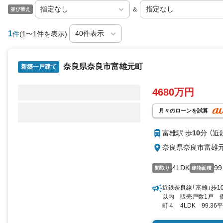
＆
並び替え
1
件
(1〜1件を表示)
奈良県奈良市富雄元町
新築一戸建て
4680万円
月々のローンを試算
富雄駅 歩
10
分 （近
奈良県奈良市富雄
4LDK
99
間取り
建物面積
近鉄奈良線「富雄」歩1
以内 販売戸数1戸 
町４ 4LDK 99.36
SUUMO