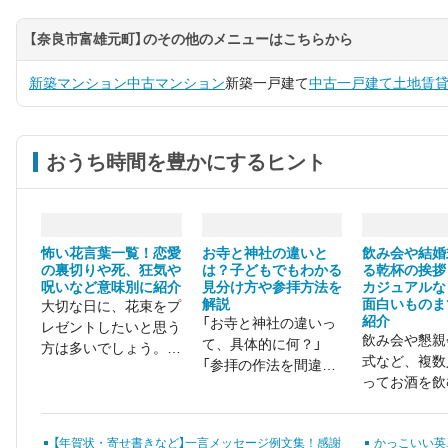
【奈良市富雄元町】のその他のメニューはこちらから
新築マンション
中古マンション
新築一戸建て
中古一戸建て
土地
賃
おうち時間を豊かにするヒント
怖い花言葉一覧！恋愛
お寺と神社の違いと
飲み会や結婚
の裏切りや死、狂気や
は？子どもでもわかる
る乾杯の挨拶
呪いなど意味別に紹介
見分け方や参拝方法を
カジュアルな
解説
面白いものま
大切な日に、花束をプ
紹介
「お寺と神社の違いっ
レゼントしたいと思う
飲み会や懇親
て、具体的に何？」
方は多いでしょう。し
式など、複数
「参拝の作法を間違え
かし、注意しなければ
ってお酒を飲
たくない……」
ならないのが「花言
必ずついてく
葉」です。 見た目が美
「乾杯の挨拶
しくても、怖い花言葉
【年賀状・寄せ書きなど】一言メッセージ例文集！感謝
かっこいい英