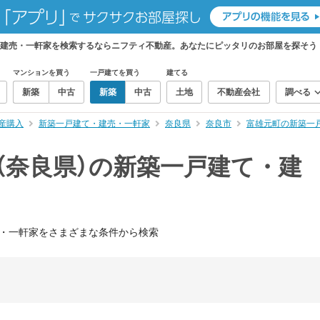
・建売・一軒家を検索するならニフティ不動産。あなたにピッタリのお部屋を探そう
マンションを買う
一戸建てを買う
建てる
新築
中古
新築
中古
土地
不動産会社
調べる
産購入
新築一戸建て・建売・一軒家
奈良県
奈良市
富雄元町の新築一
（奈良県）の新築一戸建て・建
・一軒家をさまざまな条件から検索