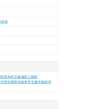
鉄奈良
郡田原本町
北葛城郡上牧町
市
天理市
橿原市
桜井市
五條市
御所市