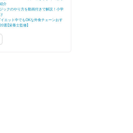
た注目の街の最新デー
紹介
タをランキング形式で
ジックのやり方を動画付きで解説！小学
まとめました。間取り
け
別の平均家賃や掲載物
】ダイエット中でもOKな外食チェーンおす
件情報数を一挙公開し
20選【栄養士監修】
ます。