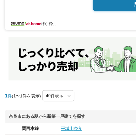
ほか提供
1
件
(1〜1件を表示)
奈良市にある駅から新築一戸建てを探す
関西本線
平城山
奈良