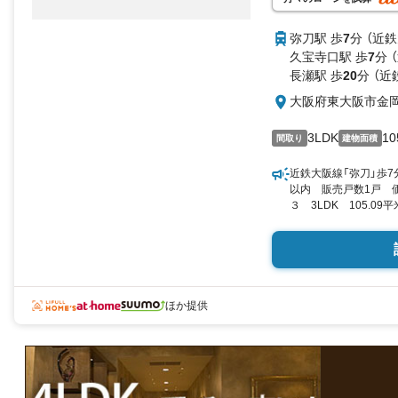
弥刀駅 歩
7
分 （近
久宝寺口駅 歩
7
分 
長瀬駅 歩
20
分 （近
大阪府東大阪市金
3LDK
10
間取り
建物面積
近鉄大阪線「弥刀」歩7
以内 販売戸数1戸 
３ 3LDK 105.09
ほか提供