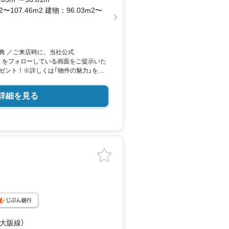
2〜107.46m2 建物：96.03m2〜
典 ／ご来店時に、当社公式
oukan） をフォローしている画面をご提示いた
ゼント！※詳しくは「物件の魅力」をご
鉄大阪線「弥刀」駅から徒歩約5分の好立
もスムーズに！■利便性と自然が調和す
詳細を見る
こに！ ■広々とした敷地に、あなた
タチに。
鉄大阪線）