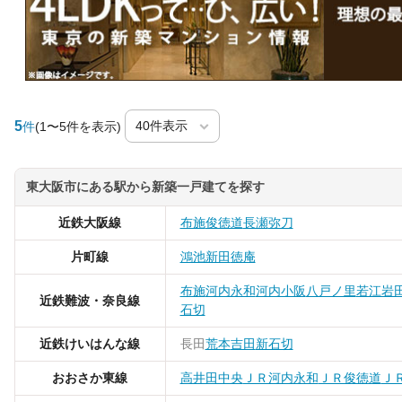
5
件
(1〜5件を表示)
東大阪市にある駅から新築一戸建てを探す
近鉄大阪線
布施
俊徳道
長瀬
弥刀
片町線
鴻池新田
徳庵
布施
河内永和
河内小阪
八戸ノ里
若江岩
近鉄難波・奈良線
石切
近鉄けいはんな線
長田
荒本
吉田
新石切
おおさか東線
高井田中央
ＪＲ河内永和
ＪＲ俊徳道
Ｊ