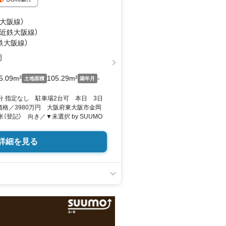
鉄大阪線）
（近鉄大阪線）
鉄大阪線）
岡
5.09m²
105.29m²
-
土地面積
築年月
分 指定なし 駐車場2台可 本日 3日
価格／3980万円 大阪府東大阪市金岡
平米（登記） 向き／▼未選択 by SUUMO
詳細を見る