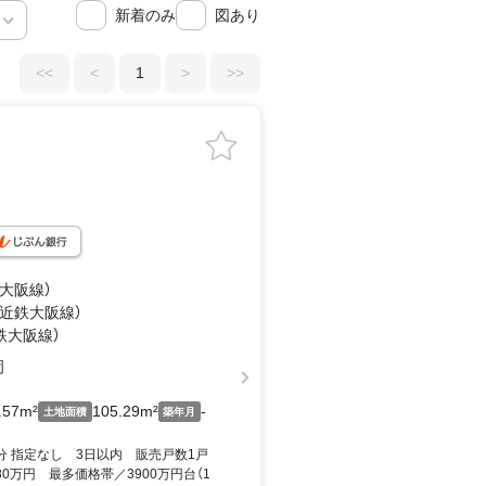
新着のみ
図あり
<<
<
1
>
>>
鉄大阪線）
（近鉄大阪線）
鉄大阪線）
岡
.57m²
105.29m²
-
土地面積
築年月
7分 指定なし 3日以内 販売戸数1戸
80万円 最多価格帯／3900万円台（1