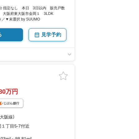
分 指定なし 本日 3日以内 販売戸数
円 大阪府東大阪市金岡１ 3LDK
き／▼未選択 by SUUMO
る
見学予約
780万円
鉄大阪線）
１丁目5-7付近
.03m²～98.81m²