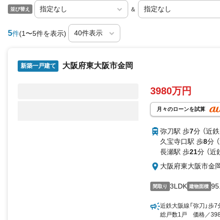
＆
並び替え
5
件
(1〜5件を表示)
大阪府東大阪市金岡
新築一戸建て
3980万円
月々のローンを試算
弥刀駅 歩
7
分 （近
久宝寺口駅 歩
8
分 
長瀬駅 歩
21
分 （近
大阪府東大阪市金
3LDK
95
間取り
建物面積
近鉄大阪線「弥刀」歩
総戸数1戸 価格／39