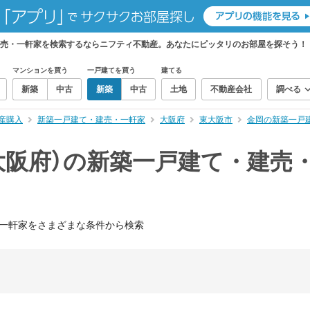
建売・一軒家を検索するならニフティ不動産。あなたにピッタリのお部屋を探そう！
マンションを買う
一戸建てを買う
建てる
新築
中古
新築
中古
土地
不動産会社
調べる
産購入
新築一戸建て・建売・一軒家
大阪府
東大阪市
金岡の新築一戸
大阪府）の新築一戸建て・建売
一軒家をさまざまな条件から検索