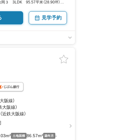
３ 3LDK 95.57平米（28.90坪）
UMO
る
見学予約
鉄大阪線）
鉄大阪線）
 （近鉄大阪線）
岡
.03m²
86.57m²
-
土地面積
築年月