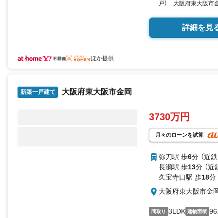
戸） 大阪府東大阪市金岡
向き／▼未選択 by SU
詳細を見
ほか提供
大阪府東大阪市金岡
新築一戸建て
3730万円
月々のローンを試算
弥刀駅 歩
6
分 （近
長瀬駅 歩
13
分 （近
久宝寺口駅 歩
18
分
大阪府東大阪市金
3LDK
96
間取り
建物面積