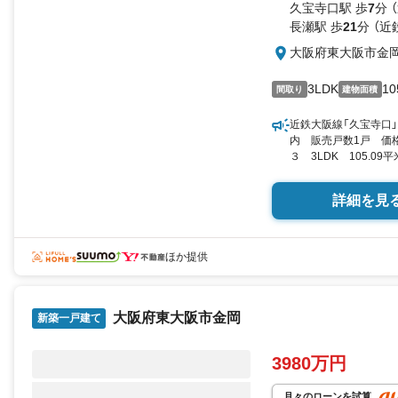
久宝寺口駅 歩
7
分 
長瀬駅 歩
21
分 （近
大阪府東大阪市金
3LDK
10
間取り
建物面積
近鉄大阪線「久宝寺口」
内 販売戸数1戸 価
３ 3LDK 105.09
詳細を見
ほか提供
大阪府東大阪市金岡
新築一戸建て
3980万円
月々のローンを試算