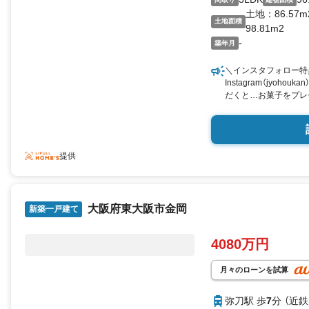
土地：86.57m
土地面積
98.81m2
-
築年月
＼インスタフォロー特
Instagram（jyoh
だくと…お菓子をプレ
覧ください！ ■近鉄近
地！毎日の通勤・通学
る、理想の暮らしがこ
の“理想の住まい”をカ
提供
大阪府東大阪市金岡
新築一戸建て
4080万円
月々のローンを試算
弥刀駅 歩
7
分 （近