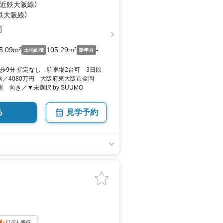
（近鉄大阪線）
鉄大阪線）
岡
5.09m²
105.29m²
-
土地面積
築年月
歩9分 指定なし 駐車場2台可 3日以
格／4080万円 大阪府東大阪市金岡
平米 向き／▼未選択 by SUUMO
る
見学予約