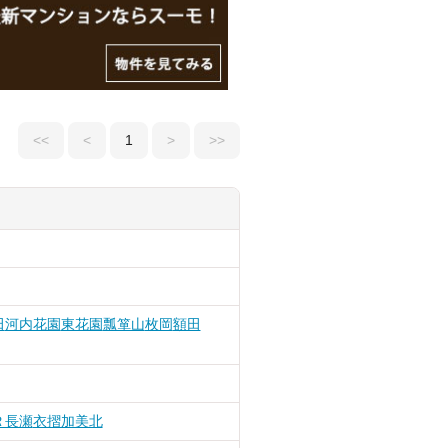
<<
<
1
>
>>
田
河内花園
東花園
瓢箪山
枚岡
額田
Ｒ長瀬
衣摺加美北