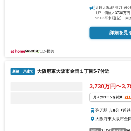
近鉄大阪線「弥刀」歩6
1戸 価格／3730万
96.03平米（登記） 向
詳細を見
ほか提供
大阪府東大阪市金岡１丁目5-7付近
新築一戸建て
3,730万円〜3,
月々のローンを試算
弥刀駅 歩
6
分 （近
大阪府東大阪市金岡
3LDK
96
間取り
建物面積