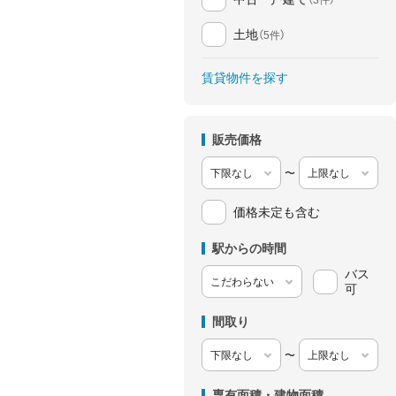
土地
（5件）
賃貸物件を探す
販売価格
〜
価格未定も含む
駅からの時間
バス
可
間取り
〜
専有面積・建物面積