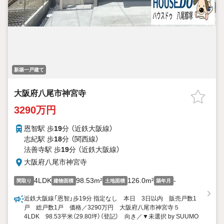
新築一戸建て
大阪府八尾市神宮寺
3290万円
恩智駅 歩
19
分 （近鉄大阪線）
志紀駅 歩
18
分 （関西線）
法善寺駅 歩
19
分 （近鉄大阪線）
大阪府八尾市神宮寺
4LDK
98.53m²
126.0m²
-
間取り
建物面積
土地面積
築年月
近鉄大阪線「恩智」歩19分 指定なし 本日 3日以内 販売戸数1
戸 総戸数1戸 価格／3290万円 大阪府八尾市神宮寺５
4LDK 98.53平米（29.80坪）（登記） 向き／▼未選択 by SUUMO