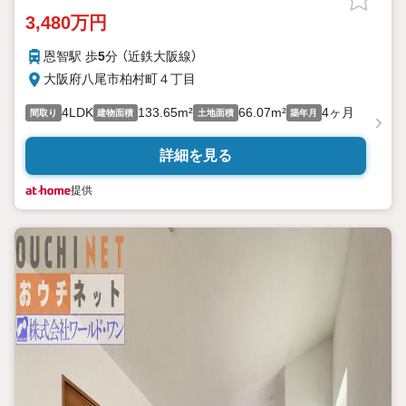
3,480万円
恩智駅 歩
5
分 （近鉄大阪線）
大阪府八尾市柏村町４丁目
4LDK
133.65m²
66.07m²
4ヶ月
間取り
建物面積
土地面積
築年月
詳細を見る
提供