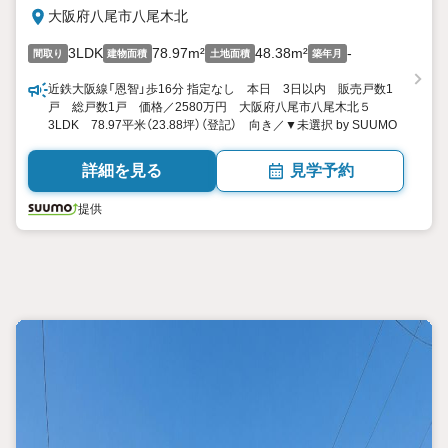
大阪府八尾市八尾木北
3LDK
78.97m²
48.38m²
-
間取り
建物面積
土地面積
築年月
近鉄大阪線「恩智」歩16分 指定なし 本日 3日以内 販売戸数1
戸 総戸数1戸 価格／2580万円 大阪府八尾市八尾木北５
3LDK 78.97平米（23.88坪）（登記） 向き／▼未選択 by SUUMO
詳細を見る
見学予約
提供