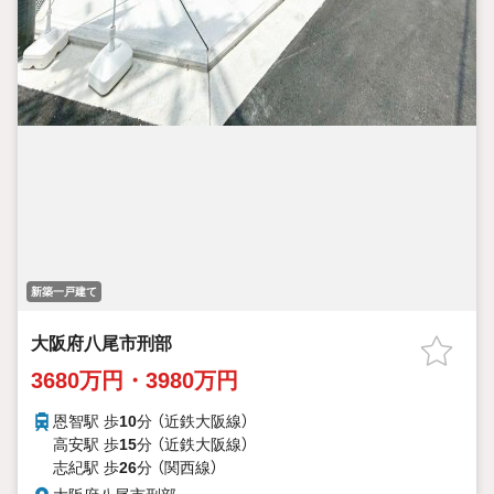
新築一戸建て
大阪府八尾市刑部
3680万円・3980万円
恩智駅 歩
10
分 （近鉄大阪線）
高安駅 歩
15
分 （近鉄大阪線）
志紀駅 歩
26
分 （関西線）