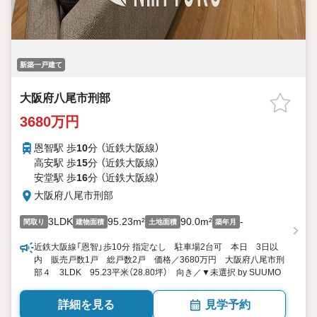
新築一戸建て
大阪府八尾市刑部
3680万円
恩智駅 歩
10
分 （近鉄大阪線）
高安駅 歩
15
分 （近鉄大阪線）
安堂駅 歩
16
分 （近鉄大阪線）
大阪府八尾市刑部
3LDK
95.23m²
90.0m²
-
間取り
建物面積
土地面積
築年月
近鉄大阪線「恩智」歩10分 指定なし 駐車場2台可 本日 3日以
内 販売戸数1戸 総戸数2戸 価格／3680万円 大阪府八尾市刑
部４ 3LDK 95.23平米（28.80坪） 向き／▼未選択 by SUUMO
詳細を見る
見学予約