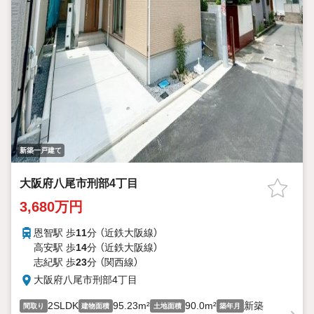
新築一戸建て
大阪府八尾市刑部4丁目
3,680万円
恩智駅 歩
11
分 （近鉄大阪線）
高安駅 歩
14
分 （近鉄大阪線）
志紀駅 歩
23
分 （関西線）
大阪府八尾市刑部4丁目
2SLDK
95.23m²
90.0m²
新築
間取り
建物面積
土地面積
築年月