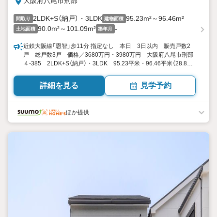
大阪府八尾市刑部
2LDK+S（納戸）・3LDK
95.23m²～96.46m²
間取り
建物面積
90.0m²～101.09m²
-
土地面積
築年月
近鉄大阪線「恩智」歩11分 指定なし 本日 3日以内 販売戸数2
戸 総戸数3戸 価格／3680万円・3980万円 大阪府八尾市刑部
４-385 2LDK+S（納戸）・3LDK 95.23平米・96.46平米（28.80
坪・29.17坪）（登記） 向き／▼未選択 by SUUMO
詳細を見る
見学予約
ほか提供