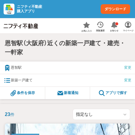
ニフティ不動産
ダウンロード
購入アプリ
お知らせ
閲覧履歴
マイページ
お気に入り
恩智駅（大阪府）近くの新築一戸建て・建売・
一軒家
恩智駅
変更
新築一戸建て
変更
条件を保存
新着通知
アプリで探す
23
件