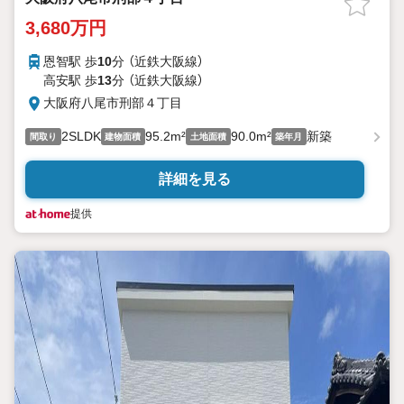
3,680万円
恩智駅 歩
10
分 （近鉄大阪線）
高安駅 歩
13
分 （近鉄大阪線）
大阪府八尾市刑部４丁目
2SLDK
95.2m²
90.0m²
新築
間取り
建物面積
土地面積
築年月
詳細を見る
提供