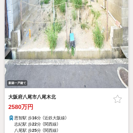
新築一戸建て
大阪府八尾市八尾木北
2580万円
恩智駅 歩
16
分 （近鉄大阪線）
志紀駅 歩
22
分 （関西線）
八尾駅 歩
25
分 （関西線）