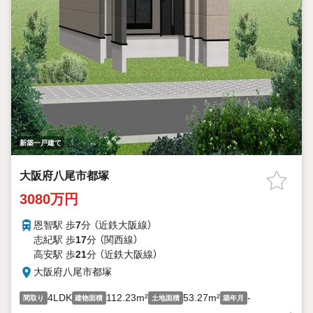
新築一戸建て
大阪府八尾市都塚
3080万円
恩智駅 歩
7
分 （近鉄大阪線）
志紀駅 歩
17
分 （関西線）
高安駅 歩
21
分 （近鉄大阪線）
大阪府八尾市都塚
4LDK
112.23m²
53.27m²
-
間取り
建物面積
土地面積
築年月