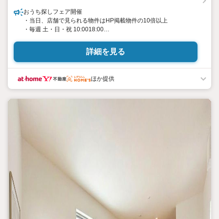
おうち探しフェア開催
・当日、店舗で見られる物件はHP掲載物件の10倍以上
・毎週 土・日・祝 10:0018:00
・事前予約キャンペーン・ お菓子詰め放題実施中
・お仕事帰りや、お子様連れも大歓迎です
詳細を見る
・物件最寄りの駅まで無料送迎させて頂きます
・「見るだけ・聞くだけ」OK
・お出かけついでにお立ち寄りください
ほか提供
----*----*----*--
・新築戸建ての物件多数取り揃えております
・ハウスフリーダムは【東証スタンダード上場企業】です
・設計から請負工事まで承っております
・当日にご見学頂ける当社施工のモデルハウス多数あります
・お客様のライフプランに沿った物件をご提案させて頂きます
・不動産購入や住宅ローンについてお気軽にお問合せ下さい
・ご来店の際は、店舗横に駐車スペース4台分ございます
・東大阪市・八尾市の【新築戸建て】ならハウスフリーダム八尾店
----*----*----*--