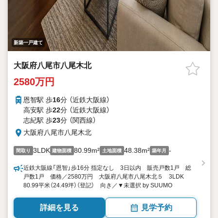
新築一戸建て
大阪府八尾市八尾木北
2580万円
恩智駅 歩
16
分 （近鉄大阪線）
高安駅 歩
22
分 （近鉄大阪線）
志紀駅 歩
23
分 （関西線）
大阪府八尾市八尾木北
3LDK
80.99m²
48.38m²
-
間取り
建物面積
土地面積
築年月
近鉄大阪線「恩智」歩16分 指定なし 3日以内 販売戸数1戸 総
戸数1戸 価格／2580万円 大阪府八尾市八尾木北５ 3LDK
80.99平米（24.49坪）（登記） 向き／▼未選択 by SUUMO
詳細を見る
見学予約