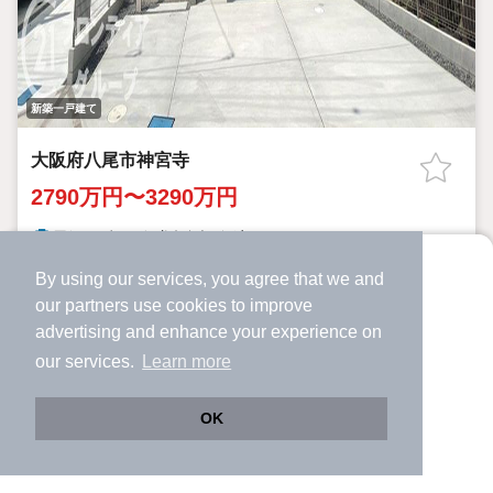
新築一戸建て
大阪府八尾市神宮寺
2790万円〜3290万円
恩智駅 歩
17
分 （近鉄大阪線）
法善寺駅 歩
16
分 （近鉄大阪線）
By using our services, you agree that we and
志紀駅 歩
23
分 （関西線）
より使いやすくなった
our
partners
use cookies to improve
アプリで物件探ししませんか？
大阪府八尾市神宮寺
advertising and enhance your experience on
✔️
サクサク動く地図で物件検索
3LDK+S（納戸）・4LDK-
93.98m²～99.36m²
間取り
建物面積
our services.
Learn more
118.12m²～125.27m²
-
土地面積
✔️
新着物件・価格変動をすぐに通知
築年月
✔️
会員登録なし
近鉄大阪線「法善寺」歩16分 指定なし 駐車場2台可 本日 3日
OK
以内 販売戸数3戸 総戸数4戸 価格／2790万円3290万円 最
Web版をこのまま使う
購入アプリを開く
多価格帯／2700万円台・3100万円台・3200万円台（各1戸） 大阪
路線・駅を変更
詳細条件を変更
府八尾市神宮寺５ 3LDK+S（納戸）・4LDK- 93.98平米99.36平