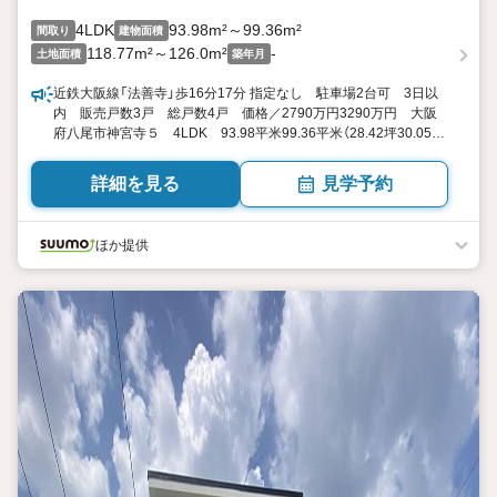
4LDK
93.98m²～99.36m²
間取り
建物面積
118.77m²～126.0m²
-
土地面積
築年月
近鉄大阪線「法善寺」歩16分17分 指定なし 駐車場2台可 3日以
内 販売戸数3戸 総戸数4戸 価格／2790万円3290万円 大阪
府八尾市神宮寺５ 4LDK 93.98平米99.36平米（28.42坪30.05
坪） 向き／▼未選択 by SUUMO
詳細を見る
見学予約
ほか提供