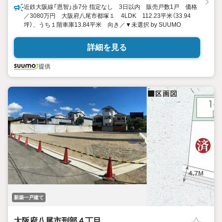
近鉄大阪線「恩智」歩7分 指定なし 3日以内 販売戸数1戸 価格
／3080万円 大阪府八尾市都塚１ 4LDK 112.23平米（33.94
坪）、うち１階車庫13.84平米 向き／▼未選択 by SUUMO
詳細を見る
提供
新築一戸建て
大阪府八尾市刑部４丁目