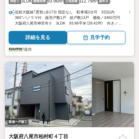
3LDK
93.96m²
112.79m²
-
間取り
建物面積
土地面積
築年月
近鉄大阪線「恩智」歩17分 指定なし 駐車場2台可 3日以内
360°パノラマ付 販売戸数1戸 総戸数13戸 価格／3460万円
大阪府八尾市神宮寺５ 3LDK 93.96平米（28.42坪） 向き／▼
未選択 by SUUMO
詳細を見る
見学予約
提供
新築一戸建て
大阪府八尾市柏村町４丁目