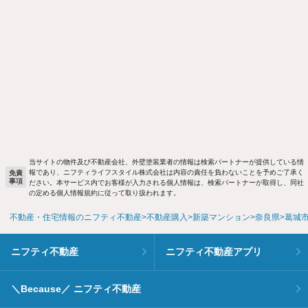
当サイトの物件及び不動産会社、外壁塗装業者の情報は検索パートナーが提供している情
報であり、ニフティライフスタイル株式会社は内容の責任を負わないことを予めご了承く
免責
事項
ださい。本サービス内でお客様が入力される個人情報は、検索パートナーが取得し、同社
の定める個人情報規約に従って取り扱われます。
不動産・住宅情報のニフティ不動産
不動産購入
新築マンション
奈良県
葛城
ニフティ不動産
ニフティ不動産アプリ
＼Because／ ニフティ不動産