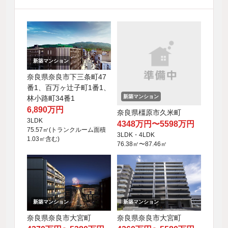
新築マンション
奈良県奈良市下三条町47
番1、百万ヶ辻子町1番1、
新築マンション
林小路町34番1
6,890万円
奈良県橿原市久米町
3LDK
4348万円〜5598万円
75.57㎡(トランクルーム面積
3LDK・4LDK
1.03㎡含む)
76.38㎡〜87.46㎡
新築マンション
新築マンション
奈良県奈良市大宮町
奈良県奈良市大宮町