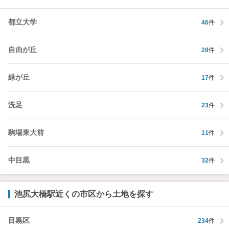
都立大学
46
件
自由が丘
28
件
緑が丘
17
件
洗足
23
件
駒場東大前
11
件
中目黒
32
件
池尻大橋駅近くの市区から土地を探す
目黒区
234
件