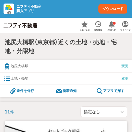
ニフティ不動産
ダウンロード
購入アプリ
お知らせ
閲覧履歴
マイページ
お気に入り
池尻大橋駅（東京都）近くの土地・売地・宅
地・分譲地
池尻大橋駅
変更
土地・売地
変更
条件を保存
新着通知
アプリで探す
11
件