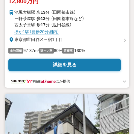
12,800万円
池尻大橋駅 歩
13
分 （田園都市線）
三軒茶屋駅 歩
13
分 （田園都市線
など
）
西太子堂駅 歩
17
分 （世田谷線）
ほか1駅（徒歩20分圏内）
東京都世田谷区三宿1丁目
97.37m²
60%
160%
土地面積
建ぺい率
容積率
詳細を見る
ほか提供