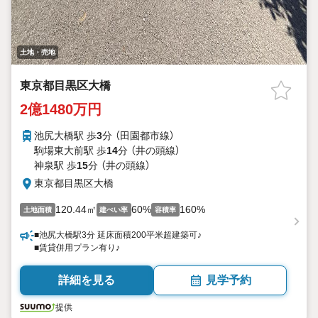
土地・売地
東京都目黒区大橋
2億1480万円
池尻大橋駅 歩
3
分 （田園都市線）
駒場東大前駅 歩
14
分 （井の頭線）
神泉駅 歩
15
分 （井の頭線）
東京都目黒区大橋
120.44㎡
60%
160%
土地面積
建ぺい率
容積率
■池尻大橋駅3分 延床面積200平米超建築可♪
■賃貸併用プラン有り♪
詳細を見る
見学予約
提供