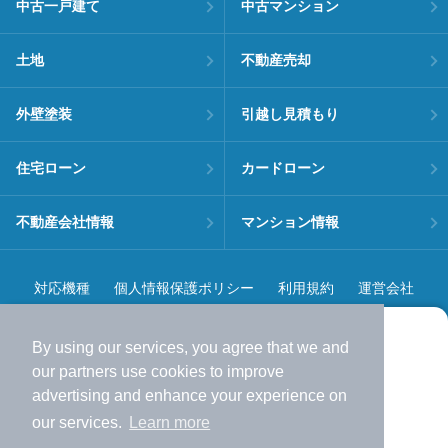
中古一戸建て
中古マンション
土地
不動産売却
外壁塗装
引越し見積もり
住宅ローン
カードローン
不動産会社情報
マンション情報
対応機種
個人情報保護ポリシー
利用規約
運営会社
ヘルプ・お問い合わせ
採用情報
By using our services, you agree that we and
より使いやすくなった
our
partners
use cookies to improve
アプリで物件探ししませんか？
advertising and enhance your experience on
✔️
サクサク動く地図で物件検索
our services.
Learn more
✔️
新着物件・価格変動をすぐに通知