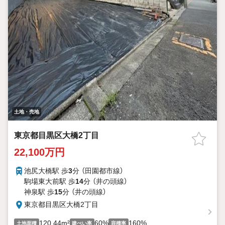
土地・売地
東京都目黒区大橋2丁目
22,100万円
池尻大橋駅 歩
3
分 （田園都市線）
駒場東大前駅 歩
14
分 （井の頭線）
神泉駅 歩
15
分 （井の頭線）
東京都目黒区大橋2丁目
120.44m²
60%
160%
土地面積
建ぺい率
容積率