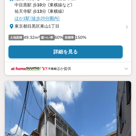
中目黒駅 歩
10
分 （東横線
など
）
祐天寺駅 歩
13
分 （東横線）
ほか1駅（徒歩20分圏内）
東京都目黒区東山1丁目
49.32m²
60%
150%
土地面積
建ぺい率
容積率
詳細を見る
ほか提供