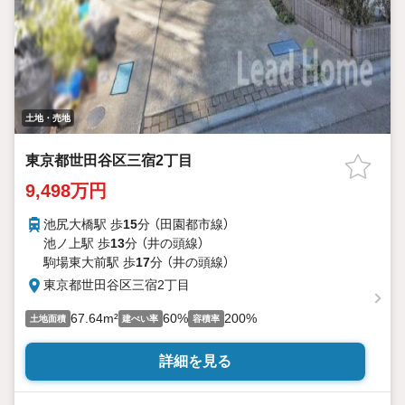
土地・売地
東京都世田谷区三宿2丁目
9,498万円
池尻大橋駅 歩
15
分 （田園都市線）
池ノ上駅 歩
13
分 （井の頭線）
駒場東大前駅 歩
17
分 （井の頭線）
東京都世田谷区三宿2丁目
67.64m²
60%
200%
土地面積
建ぺい率
容積率
詳細を見る