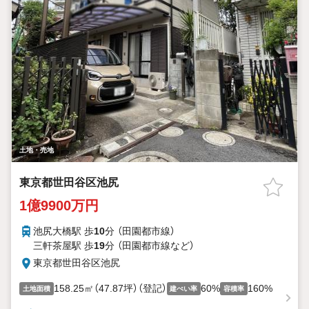
土地・売地
東京都世田谷区池尻
1億9900万円
池尻大橋駅 歩
10
分 （田園都市線）
三軒茶屋駅 歩
19
分 （田園都市線
など
）
東京都世田谷区池尻
158.25㎡（47.87坪）（登記）
60%
160%
土地面積
建ぺい率
容積率