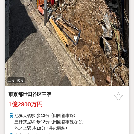
土地・売地
東京都世田谷区三宿
1億2800万円
池尻大橋駅 歩
13
分 （田園都市線）
三軒茶屋駅 歩
13
分 （田園都市線
など
）
池ノ上駅 歩
18
分 （井の頭線）