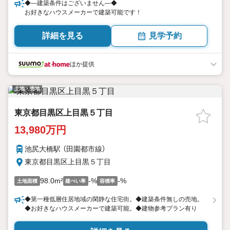
◆—建築条件はございません—◆
お好きなハウスメーカーで建築可能です！
詳細を見る
見学予約
ほか提供
土地・売地
東京都目黒区上目黒５丁目
13,980万円
池尻大橋駅 （田園都市線）
東京都目黒区上目黒５丁目
98.0m²
-%
-%
土地面積
建ぺい率
容積率
◆第一種低層住居地域の閑静な住宅街。◆建築条件無しの売地。
◆お好きなハウスメーカーで建築可能。◆建物参考プラン有り