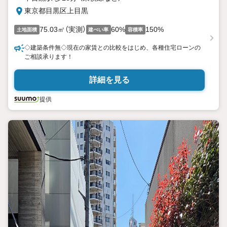
東京都目黒区上目黒
75.03㎡（実測）
60%
150%
土地面積
建ぺい率
容積率
◇建築条件無◇現在の家賃との比較をはじめ、各種住宅ローンの
ご相談承ります！
詳細を見る
提供