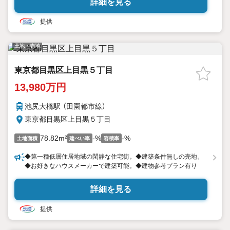
詳細を見る
提供
土地・売地
東京都目黒区上目黒５丁目
13,980万円
池尻大橋駅 （田園都市線）
東京都目黒区上目黒５丁目
78.82m²
-%
-%
土地面積
建ぺい率
容積率
◆第一種低層住居地域の閑静な住宅街。◆建築条件無しの売地。
◆お好きなハウスメーカーで建築可能。◆建物参考プラン有り
詳細を見る
提供