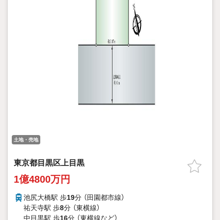
土地・売地
東京都目黒区上目黒
1億4800万円
池尻大橋駅 歩
19
分 （田園都市線）
祐天寺駅 歩
8
分 （東横線）
中目黒駅 歩
16
分 （東横線
など
）