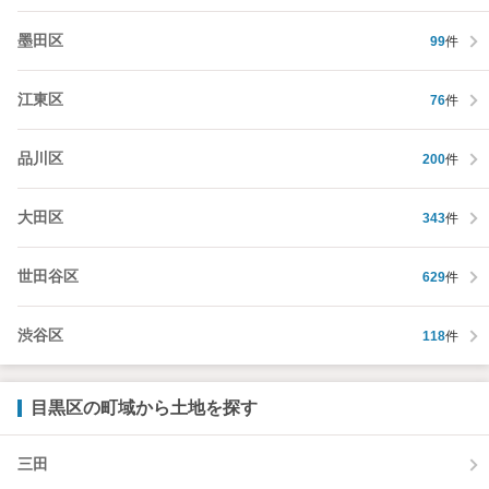
墨田区
99
件
江東区
76
件
品川区
200
件
大田区
343
件
世田谷区
629
件
渋谷区
118
件
目黒区の町域から土地を探す
三田