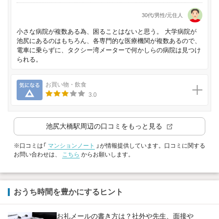
30代/男性/元住人
小さな病院が複数ある為、困ることはないと思う。 大学病院が
池尻にあるのはもちろん、各専門的な医療機関が複数あるので、
電車に乗らずに、タクシー湾メーターで何かしらの病院は見つけ
られる。
気になる
お買い物・飲食
3.0
池尻大橋駅
周辺の口コミをもっと見る
※口コミは「
マンションノート
」が情報提供しています。口コミに関する
お問い合わせは、
こちら
からお願いします。
おうち時間を豊かにするヒント
お礼メールの書き方は？社外や先生、面接や