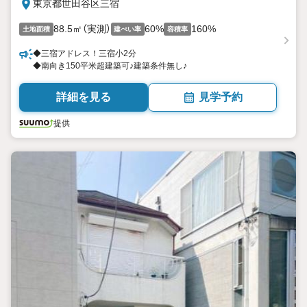
東京都世田谷区三宿
88.5㎡（実測）
60%
160%
土地面積
建ぺい率
容積率
◆三宿アドレス！三宿小2分
◆南向き150平米超建築可♪建築条件無し♪
詳細を見る
見学予約
提供