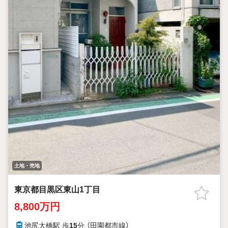
土地・売地
東京都目黒区東山1丁目
8,800万円
池尻大橋駅 歩
15
分 （田園都市線）