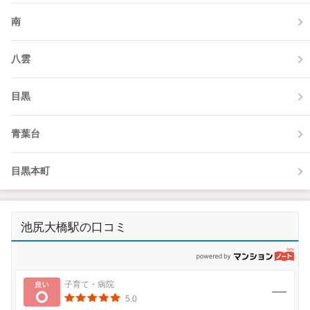
南
八雲
目黒
青葉台
目黒本町
池尻大橋駅の口コミ
p
良い
子育て・病院
5.0