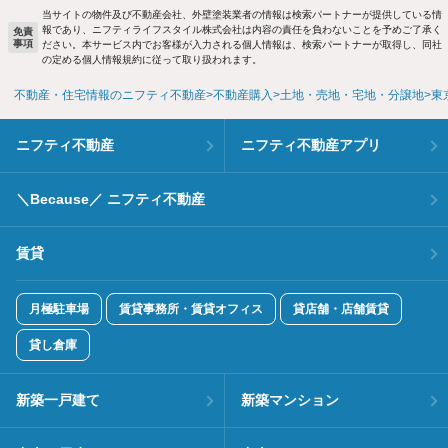
当サイトの物件及び不動産会社、外壁塗装業者の情報は検索パートナーが提供している情
報であり、ニフティライフスタイル株式会社は内容の責任を負わないことを予めご了承く
免責
事項
ださい。本サービス内でお客様が入力される個人情報は、検索パートナーが取得し、同社
の定める個人情報規約に従って取り扱われます。
不動産・住宅情報のニフティ不動産
不動産購入
土地・売地・宅地・分譲地
東
ニフティ不動産
ニフティ不動産アプリ
＼Because／ ニフティ不動産
賃貸
月極駐車場
賃貸事務所・賃貸オフィス
貸店舗・店舗賃貸
貸し倉庫
新築一戸建て
新築マンション