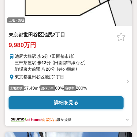
土地・売地
東京都世田谷区池尻2丁目
9,980万円
池尻大橋駅 歩
5
分 （田園都市線）
三軒茶屋駅 歩
13
分 （田園都市線
など
）
駒場東大前駅 歩
20
分 （井の頭線）
東京都世田谷区池尻2丁目
57.49m²
80%
200%
土地面積
建ぺい率
容積率
詳細を見る
ほか提供