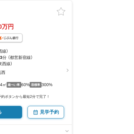
80万円
西線）
3
分 （都営新宿線）
東西線）
葛西
54㎡
60%
300%
建ぺい率
容積率
予約ボタンから最短2分で完了！
る
見学予約