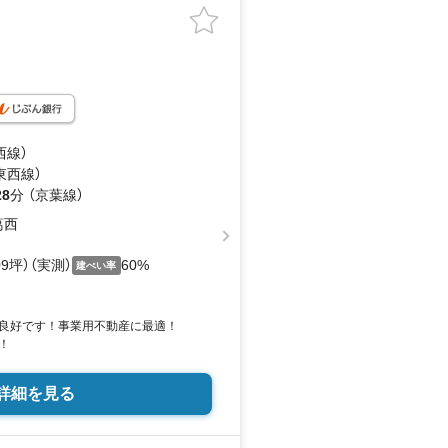
西線）
東西線）
28
分 （京葉線）
葛西
.09坪）（実測）
60%
建ぺい率
良好です！事業用不動産に最適！
！
詳細を見る