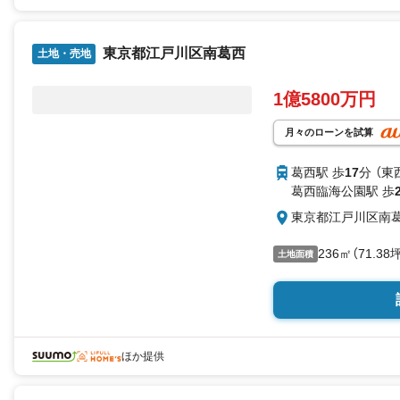
東京都江戸川区南葛西
土地・売地
1億5800万円
月々のローンを試算
葛西駅 歩
17
分 （東
葛西臨海公園駅 歩
東京都江戸川区南
236㎡（71.38
土地面積
ほか提供