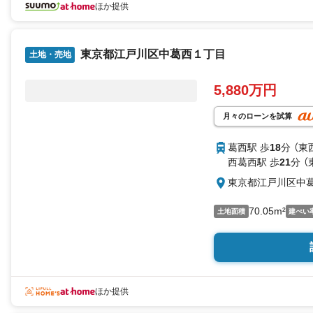
ほか提供
東京都江戸川区中葛西１丁目
土地・売地
5,880万円
月々のローンを試算
葛西駅 歩
18
分 （東
西葛西駅 歩
21
分 （
東京都江戸川区中
70.05m²
土地面積
建ぺい
ほか提供