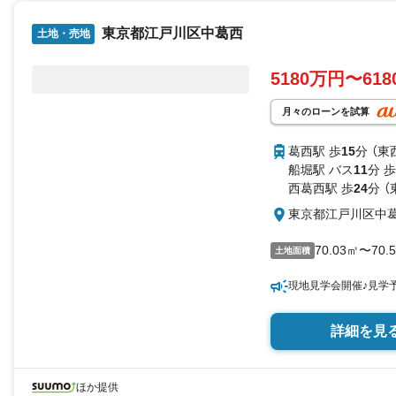
東京都江戸川区中葛西
土地・売地
5180万円〜61
月々のローンを試算
葛西駅 歩
15
分 （東
船堀駅 バス
11
分 歩
西葛西駅 歩
24
分 （
東京都江戸川区中
70.03㎡〜70.
土地面積
現地見学会開催♪見学
詳細を見
ほか提供