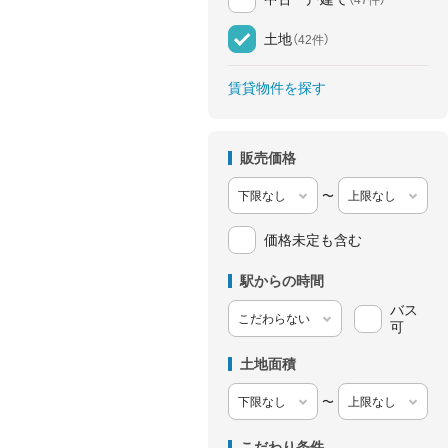
土地
（42件）
賃貸物件を探す
販売価格
〜
価格未定も含む
駅からの時間
バス
可
土地面積
〜
こだわり条件