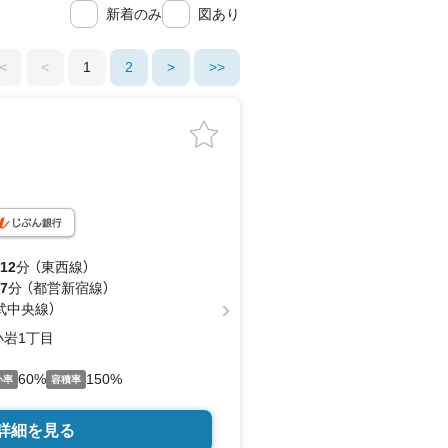
新着のみ
図あり
<
<
1
2
>
>>
12
分 （東西線）
7
分 （都営新宿線）
武中央線）
岩1丁目
60%
150%
い率
容積率
詳細を見る