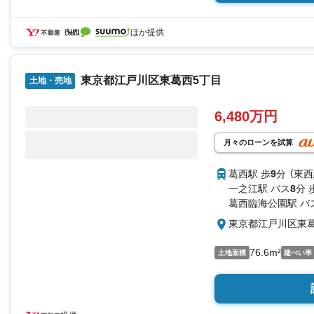
ほか提供
東京都江戸川区東葛西5丁目
土地・売地
6,480万円
月々のローンを試算
葛西駅 歩
9
分 （東西
一之江駅 バス
8
分 
葛西臨海公園駅 バ
東京都江戸川区東葛
76.6m²
土地面積
建ぺい率