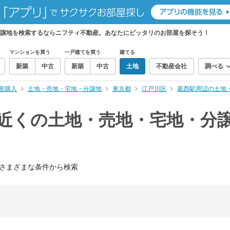
分譲地を検索するならニフティ不動産。あなたにピッタリのお部屋を探そう！
マンションを買う
一戸建てを買う
建てる
新築
中古
新築
中古
土地
不動産会社
調べる
産購入
土地・売地・宅地・分譲地
東京都
江戸川区
葛西駅周辺の土地
）近くの土地・売地・宅地・分
さまざまな条件から検索