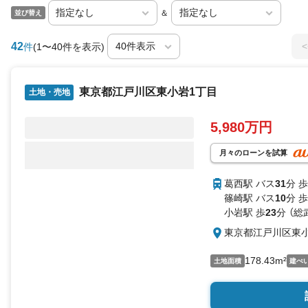
＆
並び替え
42
<
件
(1〜40件を表示)
東京都江戸川区東小岩1丁目
土地・売地
5,980万円
月々のローンを試算
葛西駅 バス
31
分 歩
篠崎駅 バス
10
分 歩
小岩駅 歩
23
分 （総
東京都江戸川区東小
178.43m²
土地面積
建ぺ