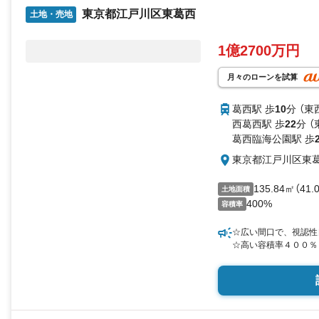
東京都江戸川区東葛西
土地・売地
1億2700万円
月々のローンを試算
葛西駅 歩
10
分 （東
西葛西駅 歩
22
分 （
葛西臨海公園駅 歩
東京都江戸川区東
135.84㎡（41
土地面積
400%
容積率
☆広い間口で、視認性
☆高い容積率４００％