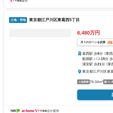
提供
東京都江戸川区東葛西5丁目
土地・売地
6,480万円
月々のローンを試算
葛西駅 歩
9
分 （東西
船堀駅 バス
15
分 歩
浦安駅 歩
21
分 （東
東京都江戸川区東葛
76.04m²
土地面積
建ぺい
ほか提供