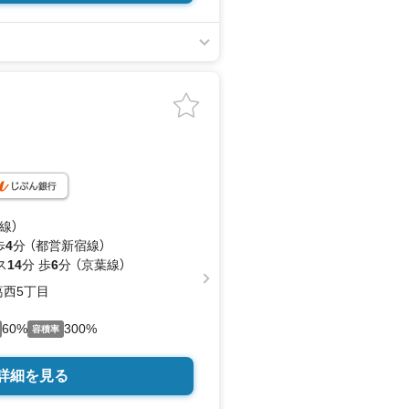
線）
歩
4
分 （都営新宿線）
ス
14
分 歩
6
分 （京葉線）
西5丁目
60%
300%
容積率
詳細を見る