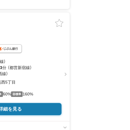
線）
3
分 （都営新宿線）
西線）
西5丁目
60%
160%
率
容積率
詳細を見る