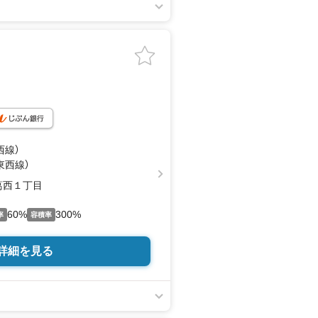
西線）
東西線）
葛西１丁目
60%
300%
率
容積率
詳細を見る