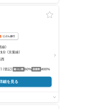
西線）
21
分 （京葉線）
葛西
坪）（登記）
60%
400%
建ぺい率
容積率
詳細を見る