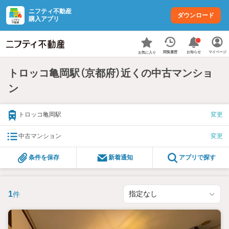
ニフティ不動産
ダウンロード
購入アプリ
お知らせ
閲覧履歴
マイページ
お気に入り
トロッコ亀岡駅（京都府）近くの中古マンショ
ン
トロッコ亀岡駅
変更
中古マンション
変更
条件を保存
新着通知
アプリで探す
1
件