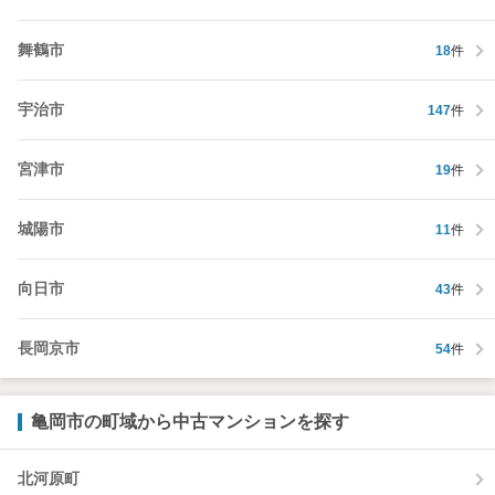
舞鶴市
18
件
宇治市
147
件
宮津市
19
件
城陽市
11
件
向日市
43
件
長岡京市
54
件
亀岡市の町域から中古マンションを探す
北河原町