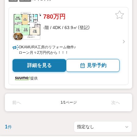
780万円
-階 / 4DK / 63.9㎡（登記）
OKAMURA工房のリフォーム物件♪
ローン月々2万円代から！！！
詳細を見る
見学予約
提供
前へ
次へ
1/1ページ
1
件