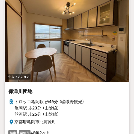
中古マンション
保津川団地
トロッコ亀岡駅 歩
49
分 （嵯峨野観光）
亀岡駅 歩
23
分 （山陰線）
並河駅 歩
25
分 （山陰線）
京都府亀岡市北河原町
-
46年2ヶ月
階建
築年月