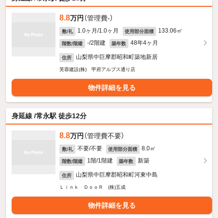
8.8
万円
（管理費-）
1.0ヶ月/1.0ヶ月
133.06㎡
敷/礼
使用部分面積
-/2階建
48年4ヶ月
階数/階建
築年数
山梨県中巨摩郡昭和町築地新居
住所
芙蓉建設(株) 甲府アルプス通り店
物件詳細を見る
身延線 /常永駅 徒歩12分
8.8
万円
（管理費不要）
不要/不要
8.0㎡
敷/礼
使用部分面積
1階/1階建
新築
階数/階建
築年数
山梨県中巨摩郡昭和町河東中島
住所
Ｌｉｎｋ ＤｏｏＲ (株)五成
物件詳細を見る