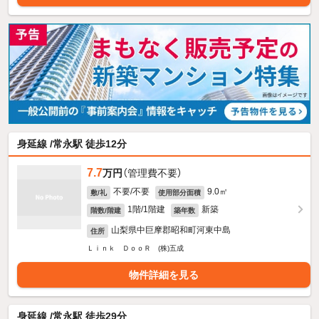
身延線 /常永駅 徒歩12分
7.7
万円
（管理費不要）
不要/不要
9.0㎡
敷/礼
使用部分面積
1階/1階建
新築
階数/階建
築年数
山梨県中巨摩郡昭和町河東中島
住所
Ｌｉｎｋ ＤｏｏＲ (株)五成
物件詳細を見る
身延線 /常永駅 徒歩29分