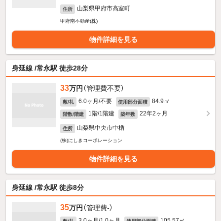
山梨県甲府市高室町
住所
甲府南不動産(株)
物件詳細を見る
身延線 /常永駅 徒歩28分
33
万円
（管理費不要）
6.0ヶ月/不要
84.9㎡
敷/礼
使用部分面積
1階/1階建
22年2ヶ月
階数/階建
築年数
山梨県中央市中楯
住所
(株)にしきコーポレーション
物件詳細を見る
身延線 /常永駅 徒歩8分
35
万円
（管理費-）
3.0ヶ月/1.0ヶ月
105.57㎡