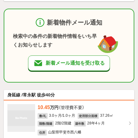
新着物件メール通知
検索中の条件の新着物件情報をいち早
くお知らせします
新着メール通知を受け取る
身延線 /常永駅 徒歩40分
10.45
万円
（管理費不要）
3.0ヶ月/1.0ヶ月
37.26㎡
敷/礼
使用部分面積
2階/2階建
28年4ヶ月
階数/階建
築年数
山梨県甲斐市西八幡
住所