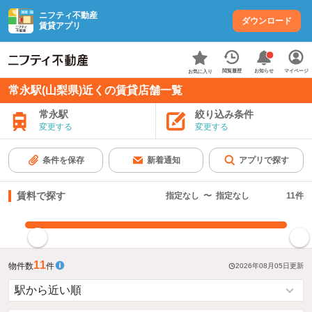
ニフティ不動産
ダウンロード
賃貸アプリ
お知らせ
閲覧履歴
マイページ
お気に入り
常永駅(山梨県)近くの賃貸店舗一覧
常永駅
絞り込み条件
変更する
変更する
条件を保存
新着通知
アプリで探す
賃料で探す
指定なし
〜
指定なし
11
件
指定した賃料で絞り込む
11
物件数
件
2026年08月05日
更新