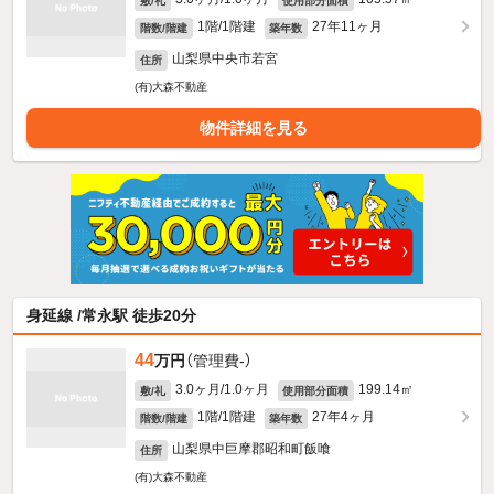
敷/礼
使用部分面積
1階/1階建
27年11ヶ月
階数/階建
築年数
山梨県中央市若宮
住所
(有)大森不動産
物件詳細を見る
身延線 /常永駅 徒歩20分
44
万円
（管理費-）
3.0ヶ月/1.0ヶ月
199.14㎡
敷/礼
使用部分面積
1階/1階建
27年4ヶ月
階数/階建
築年数
山梨県中巨摩郡昭和町飯喰
住所
(有)大森不動産