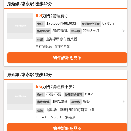
身延線 /常永駅 徒歩42分
8.8
万円
（管理費-）
176,000円/88,000円
87.85㎡
敷/礼
使用部分面積
2階/2階建
22年8ヶ月
階数/階建
築年数
山梨県甲斐市西八幡
住所
甲府住販(株) 資産活用部
物件詳細を見る
身延線 /常永駅 徒歩12分
6.6
万円
（管理費不要）
不要/不要
8.0㎡
敷/礼
使用部分面積
1階/1階建
新築
階数/階建
築年数
山梨県中巨摩郡昭和町河東中島
住所
Ｌｉｎｋ ＤｏｏＲ (株)五成
物件詳細を見る