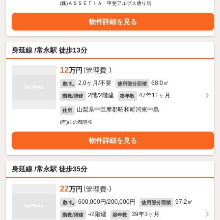
(株)ＡＳＳＥＴＩＡ 甲斐アルプス通り店
物件詳細を見る
身延線 /常永駅 徒歩13分
12
万円
（管理費-）
2.0ヶ月/不要
68.0㎡
敷/礼
使用部分面積
2階/2階建
47年11ヶ月
階数/階建
築年数
山梨県中巨摩郡昭和町河東中島
住所
(有)山の都開発
物件詳細を見る
身延線 /常永駅 徒歩35分
22
万円
（管理費-）
600,000円/200,000円
97.2㎡
敷/礼
使用部分面積
-/2階建
39年3ヶ月
階数/階建
築年数