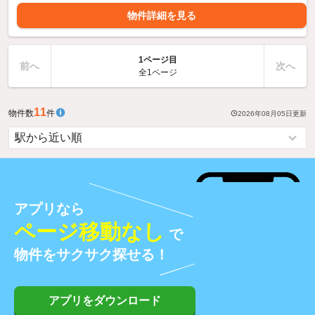
物件詳細を見る
1ページ目
前へ
次へ
全1ページ
11
物件数
件
2026年08月05日
更新
アプリなら
ページ移動なし
で
物件をサクサク探せる！
アプリをダウンロード