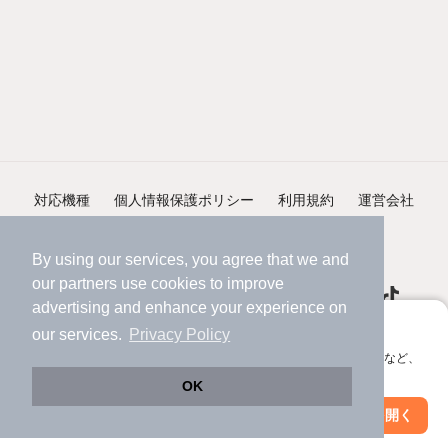
対応機種
個人情報保護ポリシー
利用規約
運営会社
ヘルプ・お問い合わせ
採用情報
By using our services, you agree that we and
our
partners
use cookies to improve
advertising and enhance your experience on
アプリに切り替えて、サクサクお部屋探し
our services.
Privacy Policy
会員登録なしですぐ使える。マップ検索やお気に入り保存など、
©NIFTY Lifestyle Co., Ltd.
アプリ限定の便利な機能が使えます！
OK
Web版で続行
アプリを開く
駅・沿線を変更
絞り込み条件を変更