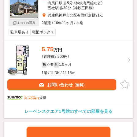
有馬口駅 歩
5
分 （神鉄有馬線
など
）
五社駅 歩
20
分 （神鉄三田線）
兵庫県神戸市北区有野町唐櫃91-1
2階建 / 16年11ヶ月 / 木造
すべての写真
駐車場あり
宅配ボックス
5.75
万円
（管理費2,900円）
不要
1.0ヶ月
敷
礼
1階 / 1LDK / 44.18㎡
お問い合わせ
（無料）
提供
レーベンスクエア1号館のすべての部屋を見る