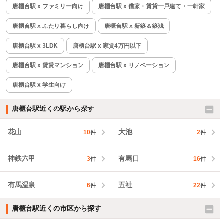
唐櫃台駅 x ファミリー向け
唐櫃台駅 x 借家・賃貸一戸建て・一軒家
唐櫃台駅 x ふたり暮らし向け
唐櫃台駅 x 新築＆築浅
唐櫃台駅 x 3LDK
唐櫃台駅 x 家賃4万円以下
唐櫃台駅 x 賃貸マンション
唐櫃台駅 x リノベーション
唐櫃台駅 x 学生向け
唐櫃台駅近くの駅から探す
花山
大池
10
件
2
件
神鉄六甲
有馬口
3
件
16
件
有馬温泉
五社
6
件
22
件
唐櫃台駅近くの市区から探す