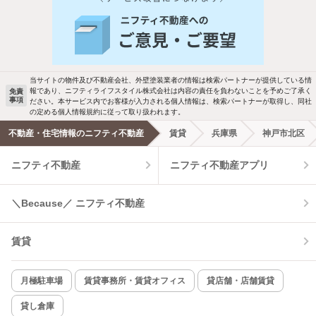
人気のこだわり条件
バス・トイレ別
2階以上
駐車場あり
ペット相談
当サイトの物件及び不動産会社、外壁塗装業者の情報は検索パートナーが提供している情
報であり、ニフティライフスタイル株式会社は内容の責任を負わないことを予めご了承く
免責
洗濯機置場あり
独立洗面台
事項
ださい。本サービス内でお客様が入力される個人情報は、検索パートナーが取得し、同社
の定める個人情報規約に従って取り扱われます。
エアコンあり
都市ガス
不動産・住宅情報のニフティ不動産
賃貸
兵庫県
神戸市北区
ニフティ不動産
ニフティ不動産アプリ
温水洗浄便座
オートロック
コンロ2口以上
追焚き機能
＼Because／ ニフティ不動産
TV付インターホン
角部屋
賃貸
新着のみ
インターネット無料
月極駐車場
賃貸事務所・賃貸オフィス
貸店舗・店舗賃貸
貸し倉庫
該当件数:
物件一覧に反映