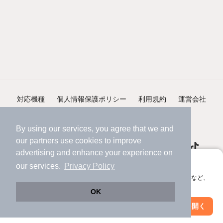
対応機種
個人情報保護ポリシー
利用規約
運営会社
ヘルプ・お問い合わせ
採用情報
By using our services, you agree that we and
our
partners
use cookies to improve
advertising and enhance your experience on
アプリに切り替えて、サクサクお部屋探し
our services.
Privacy Policy
会員登録なしですぐ使える。マップ検索やお気に入り保存など、
©NIFTY Lifestyle Co., Ltd.
アプリ限定の便利な機能が使えます！
OK
Web版で続行
アプリを開く
駅・沿線を変更
絞り込み条件を変更