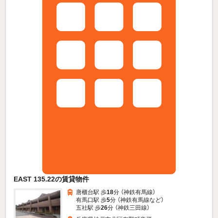
EAST 135.22の賃貸物件
唐櫃台駅 歩
18
分 （神鉄有馬線）
有馬口駅 歩
5
分 （神鉄有馬線
など
）
五社駅 歩
26
分 （神鉄三田線）