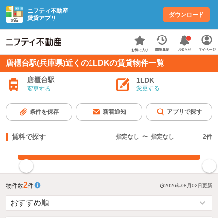
ニフティ不動産
ダウンロード
賃貸アプリ
お知らせ
閲覧履歴
マイページ
お気に入り
唐櫃台駅(兵庫県)近くの1LDKの賃貸物件一覧
唐櫃台駅
1LDK
変更する
変更する
条件を保存
新着通知
アプリで探す
賃料で探す
指定なし
〜
指定なし
2
件
指定した賃料で絞り込む
2
物件数
件
2026年08月02日
更新