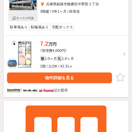
兵庫県姫路市飾磨区中野田２丁目
3階建 / 3年1ヶ月 / 鉄骨造
すべての写真
駐車場あり
駐輪場あり
宅配ボックス
7.2
万円
（管理費4,000円）
1.0ヶ月
1.0ヶ月
敷
礼
1階 / 1LDK / 42.31㎡
物件詳細を見る
ほか提供