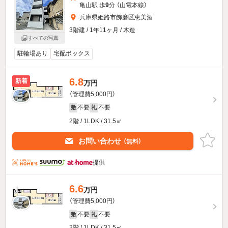
亀山駅 歩
9
分 （山電本線）
兵庫県姫路市飾磨区恵美酒
3階建 / 1年11ヶ月 / 木造
すべての写真
駐輪場あり
宅配ボックス
6.8
新着
万円
（管理費5,000円）
不要
不要
敷
礼
2階 / 1LDK / 31.5㎡
お問い合わせ
（無料）
提供
6.6
万円
（管理費5,000円）
不要
不要
敷
礼
2階 / 1LDK / 31.5㎡