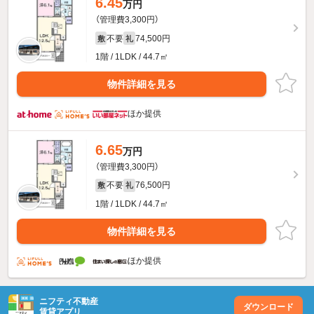
6.45
万円
（管理費3,300円）
不要
74,500円
敷
礼
1階 / 1LDK / 44.7㎡
物件詳細を見る
ほか提供
6.65
万円
（管理費3,300円）
不要
76,500円
敷
礼
1階 / 1LDK / 44.7㎡
物件詳細を見る
ほか提供
ニフティ不動産
ダウンロード
賃貸アプリ