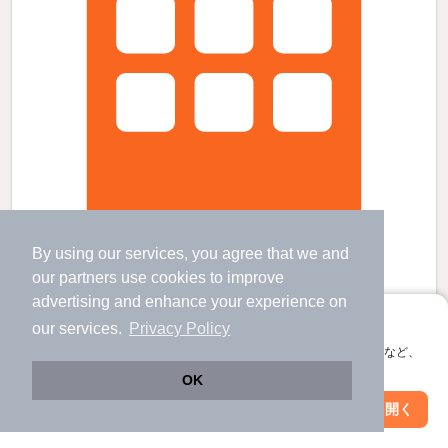
By using our services, you agree that we and
our
partners
use cookies to improve
OAFLAT上野田の賃貸物件
advertising and enhance your experience on
飾磨駅 バス
9
分 歩
2
分 （山電本線
など
）
亀山駅 歩
12
分 （山電本線）
アプリに切り替えて、サクサクお部屋探し
our services.
Privacy Policy
姫路駅 バス
12
分 歩
3
分 （山陽新幹線
など
）
会員登録なしですぐ使える。マップ検索やお気に入り保存など、
兵庫県姫路市飾磨区上野田3丁目
アプリ限定の便利な機能が使えます！
OK
5階建 / 6年11ヶ月 / RC
すべての写真
Web版で続行
アプリを開く
駅・沿線を変更
絞り込み条件を変更
駐車場あり
駐輪場あり
宅配ボックス