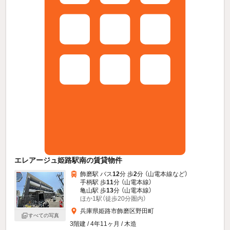
エレアージュ姫路駅南の賃貸物件
飾磨駅 バス
12
分 歩
2
分 （山電本線
など
）
手柄駅 歩
11
分 （山電本線）
亀山駅 歩
13
分 （山電本線）
ほか1駅（徒歩20分圏内）
兵庫県姫路市飾磨区野田町
すべての写真
3階建 / 4年11ヶ月 / 木造