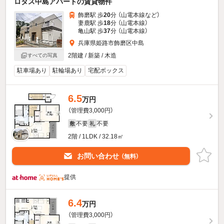
ロタス中島アパートの賃貸物件
飾磨駅 歩
20
分 （山電本線
など
）
妻鹿駅 歩
18
分 （山電本線）
亀山駅 歩
37
分 （山電本線）
兵庫県姫路市飾磨区中島
2階建 / 新築 / 木造
すべての写真
駐車場あり
駐輪場あり
宅配ボックス
6.5
万円
（管理費3,000円）
不要
不要
敷
礼
2階 / 1LDK / 32.18㎡
お問い合わせ
（無料）
提供
6.4
万円
（管理費3,000円）