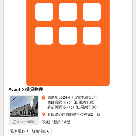
Avantiの賃貸物件
飾磨駅 歩
24
分 （山電本線
など
）
西飾磨駅 歩
7
分 （山電網干線）
夢前川駅 歩
21
分 （山電網干線）
兵庫県姫路市飾磨区今在家2丁目
2階建 / 新築 / 木造
すべての写真
駐車場あり
駐輪場あり