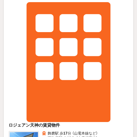
ロジェアン天神の賃貸物件
飾磨駅 歩
17
分 （山電本線
など
）