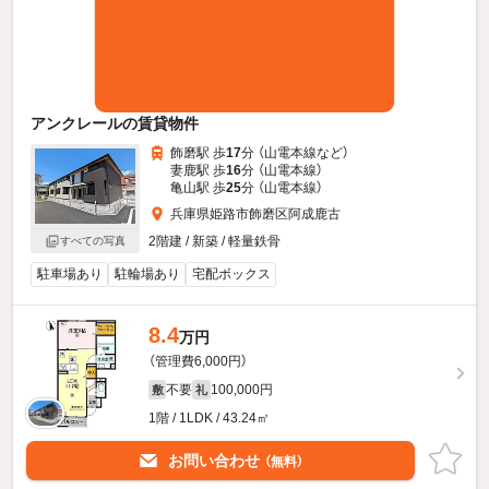
アンクレールの賃貸物件
飾磨駅 歩
17
分 （山電本線
など
）
妻鹿駅 歩
16
分 （山電本線）
亀山駅 歩
25
分 （山電本線）
兵庫県姫路市飾磨区阿成鹿古
2階建 / 新築 / 軽量鉄骨
すべての写真
駐車場あり
駐輪場あり
宅配ボックス
8.4
万円
（管理費6,000円）
不要
100,000円
敷
礼
1階 / 1LDK / 43.24㎡
お問い合わせ
（無料）