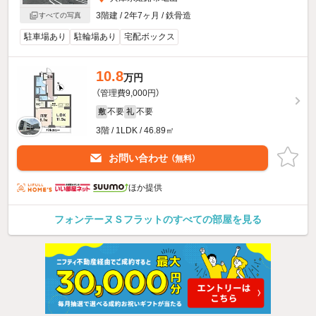
3階建 / 2年7ヶ月 / 鉄骨造
すべての写真
駐車場あり
駐輪場あり
宅配ボックス
10.8
万円
（管理費9,000円）
不要
不要
敷
礼
3階 / 1LDK / 46.89㎡
お問い合わせ
（無料）
ほか提供
フォンテーヌＳフラットのすべての部屋を見る