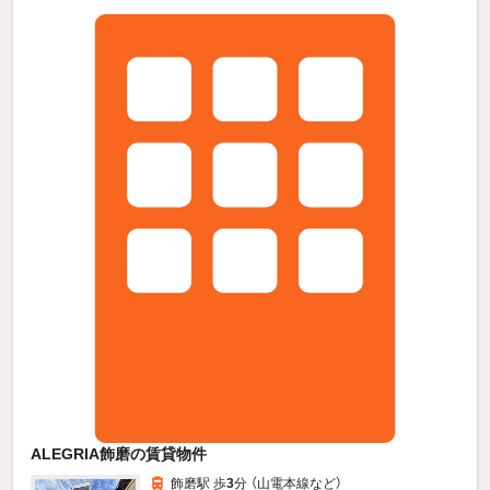
ALEGRIA飾磨の賃貸物件
飾磨駅 歩
3
分 （山電本線
など
）