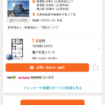
飾磨駅 歩
9
分 （山電本線
など
）
妻鹿駅 歩
14
分 （山電本線）
亀山駅 歩
26
分 （山電本線）
兵庫県姫路市飾磨区中島２丁目
3階建 / 2年10ヶ月 / 木造
すべての写真
駐車場あり
駐輪場あり
宅配ボックス
7.6
万円
（管理費5,500円）
不要
1.0ヶ月
敷
礼
3階 / 1LDK / 40.99㎡
お問い合わせ
（無料）
ほか提供
フォンターナ飾磨のすべての部屋を見る