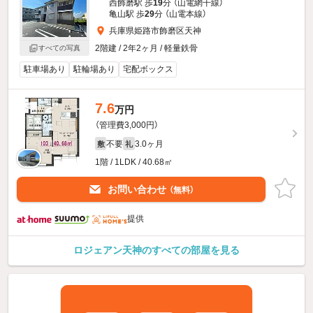
西飾磨駅 歩
19
分 （山電網干線）
亀山駅 歩
29
分 （山電本線）
兵庫県姫路市飾磨区天神
2階建 / 2年2ヶ月 / 軽量鉄骨
すべての写真
駐車場あり
駐輪場あり
宅配ボックス
7.6
万円
（管理費3,000円）
不要
3.0ヶ月
敷
礼
1階 / 1LDK / 40.68㎡
お問い合わせ
（無料）
提供
ロジェアン天神のすべての部屋を見る