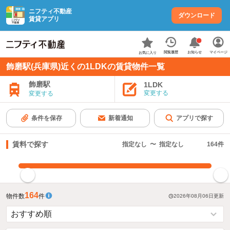
ニフティ不動産
ダウンロード
賃貸アプリ
お知らせ
閲覧履歴
マイページ
お気に入り
飾磨駅(兵庫県)近くの1LDKの賃貸物件一覧
飾磨駅
1LDK
変更する
変更する
条件を保存
新着通知
アプリで探す
賃料で探す
指定なし
〜
指定なし
164
件
指定した賃料で絞り込む
164
物件数
件
2026年08月06日
更新