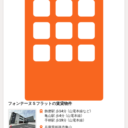
フォンテーヌＳフラットの賃貸物件
飾磨駅 歩
14
分 （山電本線
など
）
亀山駅 歩
4
分 （山電本線）
手柄駅 歩
19
分 （山電本線）
兵庫県姫路市亀山