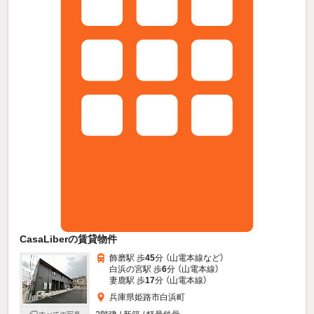
CasaLiberの賃貸物件
飾磨駅 歩
45
分 （山電本線
など
）
白浜の宮駅 歩
6
分 （山電本線）
妻鹿駅 歩
17
分 （山電本線）
兵庫県姫路市白浜町