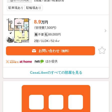
2階建 / 新築 / 軽量鉄骨
すべての写真
駐車場あり
駐輪場あり
8.9
万円
（管理費7,500円）
不要
89,000円
敷
礼
2階 / 1LDK / 52.4㎡
お問い合わせ
（無料）
ほか提供
CasaLiberのすべての部屋を見る