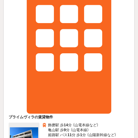
プライムヴィラの賃貸物件
飾磨駅 歩
14
分 （山電本線
など
）
亀山駅 歩
9
分 （山電本線）
姫路駅 バス
11
分 歩
1
分 （山陽新幹線
など
）