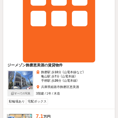
ジーメゾン飾磨恵美酒の賃貸物件
飾磨駅 歩
10
分 （山電本線
など
）
亀山駅 歩
7
分 （山電本線）
手柄駅 歩
26
分 （山電本線）
兵庫県姫路市飾磨区恵美酒
3階建 / 1年 / 木造
すべての写真
駐輪場あり
宅配ボックス
7.1
万円