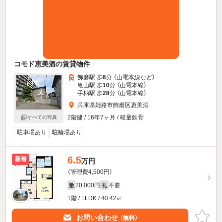
コモド恵美酒の賃貸物件
飾磨駅 歩
6
分 （山電本線
など
）
亀山駅 歩
10
分 （山電本線）
手柄駅 歩
28
分 （山電本線）
兵庫県姫路市飾磨区恵美酒
2階建 / 16年7ヶ月 / 軽量鉄骨
すべての写真
駐車場あり
駐輪場あり
6.5
新着
万円
（管理費4,500円）
20,000円
不要
敷
礼
1階 / 1LDK / 40.42㎡
お問い合わせ
（無料）