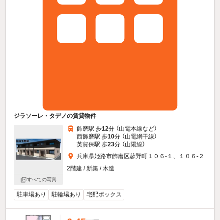
ジラソーレ・タデノの賃貸物件
飾磨駅 歩
12
分 （山電本線
など
）
西飾磨駅 歩
10
分 （山電網干線）
英賀保駅 歩
23
分 （山陽線）
兵庫県姫路市飾磨区蓼野町１０６-１、１０６-２
2階建 / 新築 / 木造
すべての写真
駐車場あり
駐輪場あり
宅配ボックス