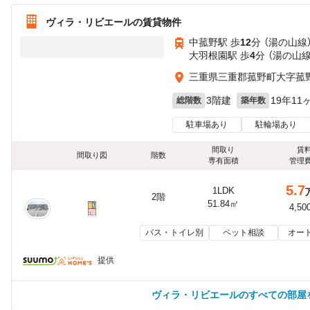
ヴィラ・リビエールの賃貸物件
中菰野駅 歩
12
分 （湯の山線
大羽根園駅 歩
4
分 （湯の山線
三重県三重郡菰野町大字菰
3階建
19年11
総階数
築年数
駐車場あり
駐輪場あり
間取り
賃
間取り図
階数
専有面積
管理
5.7
1LDK
2階
51.84㎡
4,50
バス・トイレ別
ペット相談
オー
提供
ヴィラ・リビエールのすべての部屋