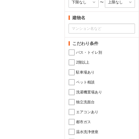
〜
建物名
こだわり条件
バス・トイレ別
2階以上
駐車場あり
ペット相談
洗濯機置場あり
独立洗面台
エアコンあり
都市ガス
温水洗浄便座