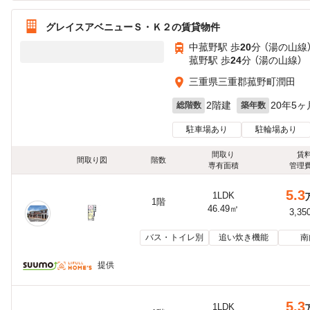
グレイスアベニューＳ・Ｋ２の賃貸物件
中菰野駅 歩
20
分 （湯の山線
菰野駅 歩
24
分 （湯の山線）
三重県三重郡菰野町潤田
2階建
20年5ヶ
総階数
築年数
駐車場あり
駐輪場あり
間取り
賃
間取り図
階数
専有面積
管理
5.3
1LDK
1階
46.49㎡
3,35
バス・トイレ別
追い炊き機能
南
提供
5.3
1LDK