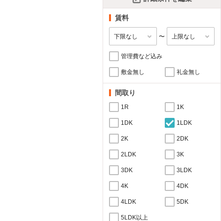
賃料
〜
管理費など込み
敷金無し
礼金無し
間取り
1R
1K
1DK
1LDK
2K
2DK
2LDK
3K
3DK
3LDK
4K
4DK
4LDK
5DK
5LDK以上