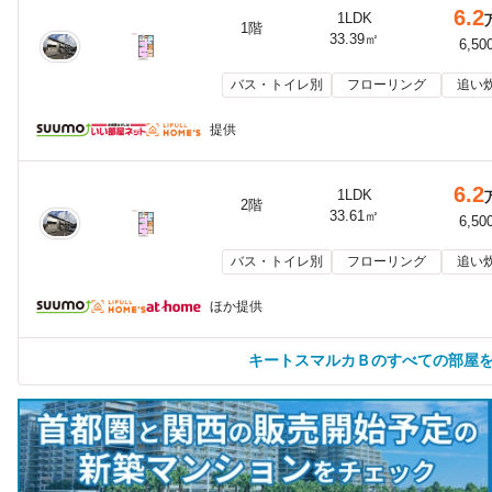
6.2
1LDK
1階
33.39㎡
6,50
バス・トイレ別
フローリング
追い
提供
6.2
1LDK
2階
33.61㎡
6,50
バス・トイレ別
フローリング
追い
ほか提供
キートスマルカＢのすべての部屋