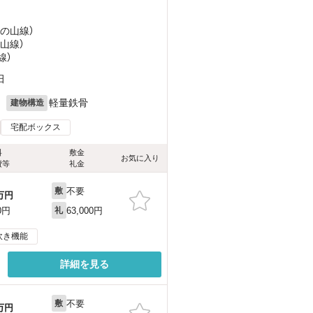
湯の山線）
の山線）
線）
田
月
軽量鉄骨
建物構造
宅配ボックス
料
敷金
お気に入り
費等
礼金
不要
敷
万円
63,000円
0円
礼
炊き機能
詳細を見る
不要
敷
万円