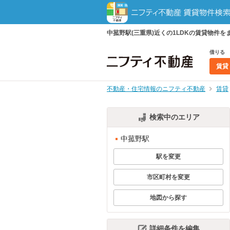
中菰野駅(三重県)近くの1LDKの賃貸物
借りる
賃貸
不動産・住宅情報のニフティ不動産
賃貸
検索中のエリア
中菰野駅
駅を変更
市区町村を変更
地図から探す
詳細条件を編集