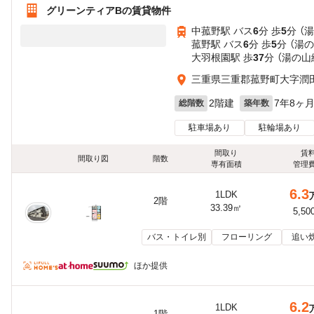
グリーンティアBの賃貸物件
中菰野駅 バス
6
分 歩
5
分 （
菰野駅 バス
6
分 歩
5
分 （湯
大羽根園駅 歩
37
分 （湯の山
三重県三重郡菰野町大字潤
2階建
7年8ヶ
総階数
築年数
駐車場あり
駐輪場あり
間取り
賃
間取り図
階数
専有面積
管理
6.3
1LDK
2階
33.39㎡
5,50
バス・トイレ別
フローリング
追い
ほか提供
6.2
1LDK
1階