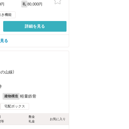
80,000円
0円
礼
炊き機能
詳細を見る
を見る
）
湯の山線）
井
月
軽量鉄骨
建物構造
宅配ボックス
料
敷金
お気に入り
費等
礼金