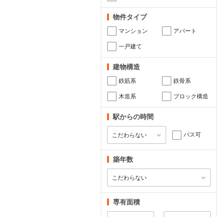
物件タイプ
マンション
アパート
一戸建て
建物構造
鉄筋系
鉄骨系
木造系
ブロック構造
駅からの時間
バス可
築年数
専有面積