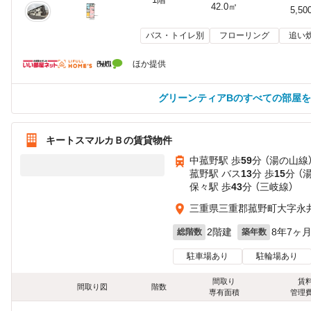
42.0㎡
5,50
バス・トイレ別
フローリング
追い
ほか提供
グリーンティアBのすべての部屋
キートスマルカＢの賃貸物件
中菰野駅 歩
59
分 （湯の山線
菰野駅 バス
13
分 歩
15
分 （
保々駅 歩
43
分 （三岐線）
三重県三重郡菰野町大字永
2階建
8年7ヶ
総階数
築年数
駐車場あり
駐輪場あり
間取り
賃
間取り図
階数
専有面積
管理