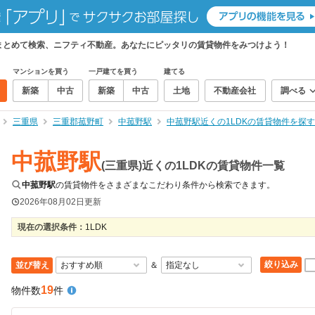
件をまとめて検索、ニフティ不動産。あなたにピッタリの賃貸物件をみつけよう！
マンションを買う
一戸建てを買う
建てる
新築
中古
新築
中古
土地
不動産会社
調べる
三重県
三重郡菰野町
中菰野駅
中菰野駅近くの1LDKの賃貸物件を探す
中菰野駅
(三重県)近くの1LDKの賃貸物件一覧
中菰野駅
の賃貸物件をさまざまなこだわり条件から検索できます。
2026年08月02日
更新
現在の選択条件：
1LDK
絞り込み
並び替え
＆
19
物件数
件