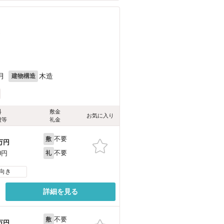
）
月
木造
建物構造
料
敷金
お気に入り
費等
礼金
不要
敷
万円
不要
0円
礼
向き
詳細を見る
不要
敷
万円