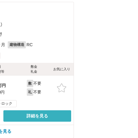
）
）
野
ヶ月
RC
建物構造
料
敷金
お気に入り
費等
礼金
不要
敷
万円
不要
0円
礼
トロック
詳細を見る
を見る