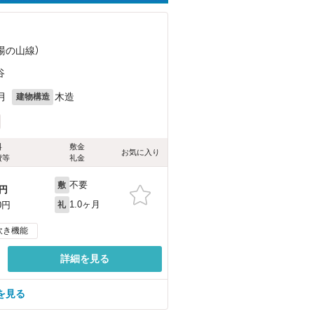
（湯の山線）
谷
月
木造
建物構造
料
敷金
お気に入り
費等
礼金
不要
敷
円
1.0ヶ月
0円
礼
炊き機能
詳細を見る
を見る