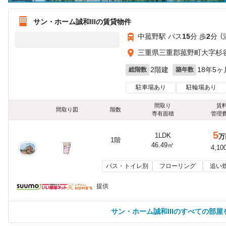
サン・ホーム誠和IIIの賃貸物件
中菰野駅 バス
15
分 歩
2
分 
三重県三重郡菰野町大字杉
2階建
18年5ヶ
総階数
築年数
駐車場あり
駐輪場あり
間取り
賃
間取り図
階数
専有面積
管理
5
1LDK
万
1階
46.49㎡
4,10
バス・トイレ別
フローリング
追い
提供
サン・ホーム誠和IIIのすべての部屋