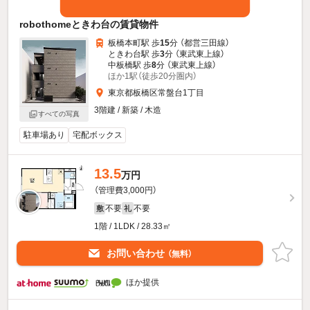
robothomeときわ台の賃貸物件
板橋本町駅 歩
15
分 （都営三田線）
ときわ台駅 歩
3
分 （東武東上線）
中板橋駅 歩
8
分 （東武東上線）
ほか1駅（徒歩20分圏内）
東京都板橋区常盤台1丁目
3階建 / 新築 / 木造
すべての写真
駐車場あり
宅配ボックス
13.5
万円
（管理費3,000円）
不要
不要
敷
礼
1階 / 1LDK / 28.33㎡
お問い合わせ
（無料）
ほか提供