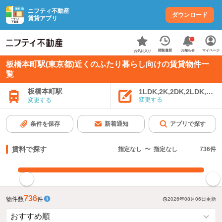
ニフティ不動産
ダウンロード
賃貸アプリ
お知らせ
閲覧履歴
マイページ
お気に入り
板橋本町駅(東京都)近くのふたり暮らし向けの賃貸物件一
覧
板橋本町駅
1LDK,2K,2DK,2LDK,3K,
変更する
変更する
条件を保存
新着通知
アプリで探す
賃料で探す
指定なし
〜
指定なし
736
件
指定した賃料で絞り込む
736
物件数
件
2026年08月06日
更新