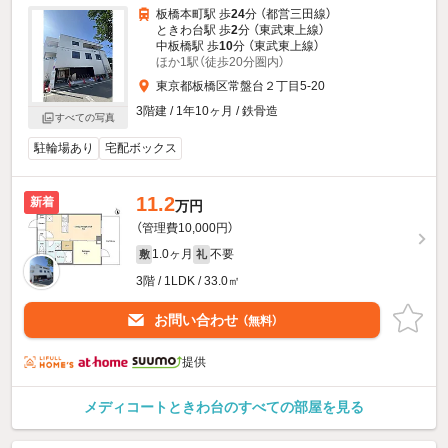
板橋本町駅 歩
24
分 （都営三田線）
ときわ台駅 歩
2
分 （東武東上線）
中板橋駅 歩
10
分 （東武東上線）
ほか1駅（徒歩20分圏内）
東京都板橋区常盤台２丁目5-20
3階建 / 1年10ヶ月 / 鉄骨造
すべての写真
駐輪場あり
宅配ボックス
11.2
新着
万円
（管理費10,000円）
1.0ヶ月
不要
敷
礼
3階 / 1LDK / 33.0㎡
お問い合わせ
（無料）
提供
メディコートときわ台のすべての部屋を見る