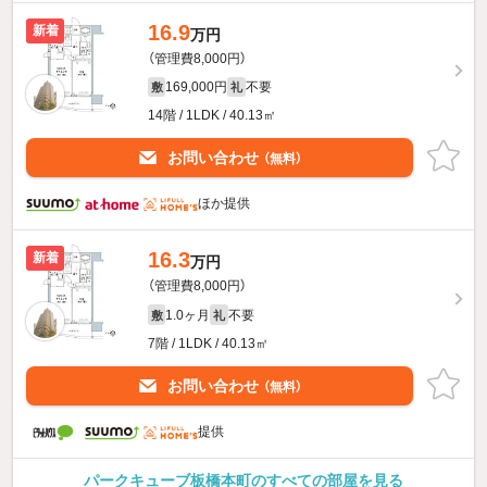
16.9
新着
万円
（管理費8,000円）
169,000円
不要
敷
礼
14階 / 1LDK / 40.13㎡
お問い合わせ
（無料）
ほか提供
16.3
新着
万円
（管理費8,000円）
1.0ヶ月
不要
敷
礼
7階 / 1LDK / 40.13㎡
お問い合わせ
（無料）
提供
パークキューブ板橋本町のすべての部屋を見る