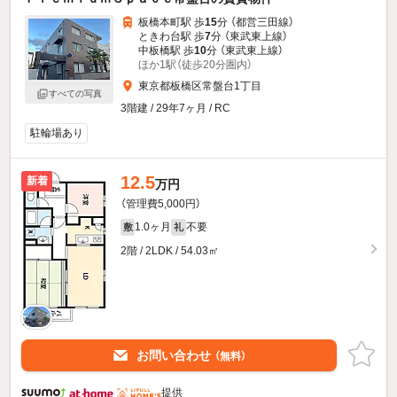
板橋本町駅 歩
15
分 （都営三田線）
ときわ台駅 歩
7
分 （東武東上線）
中板橋駅 歩
10
分 （東武東上線）
ほか1駅（徒歩20分圏内）
東京都板橋区常盤台1丁目
すべての写真
3階建 / 29年7ヶ月 / RC
駐輪場あり
12.5
新着
万円
（管理費5,000円）
1.0ヶ月
不要
敷
礼
2階 / 2LDK / 54.03㎡
お問い合わせ
（無料）
提供