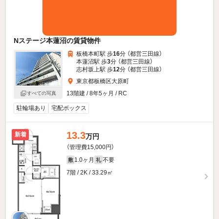
Nステージ本蓮沼の賃貸物件
板橋本町駅 歩
16
分 （都営三田線）
本蓮沼駅 歩
3
分 （都営三田線）
志村坂上駅 歩
12
分 （都営三田線）
東京都板橋区大原町
13階建 / 8年5ヶ月 / RC
すべての写真
駐輪場あり
宅配ボックス
13.3
新着
万円
（管理費15,000円）
1.0ヶ月
不要
敷
礼
7階 / 2K / 33.29㎡