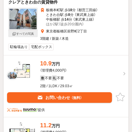
クレアときわ台の賃貸物件
板橋本町駅 歩
18
分 （都営三田線）
ときわ台駅 歩
8
分 （東武東上線）
中板橋駅 歩
14
分 （東武東上線）
ほか2駅（徒歩20分圏内）
東京都板橋区前野町2丁目
すべての写真
3階建 / 新築 / 木造
駐輪場あり
宅配ボックス
10.9
万円
（管理費4,000円）
不要
不要
敷
礼
2階 / 1LDK / 29.03㎡
お問い合わせ
（無料）
提供
11.2
万円