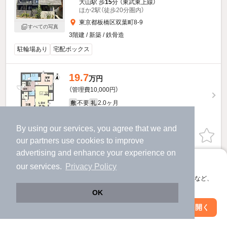
大山駅 歩
15
分 （東武東上線）
ほか2駅（徒歩20分圏内）
東京都板橋区双葉町8-9
すべての写真
3階建 / 新築 / 鉄骨造
駐輪場あり
宅配ボックス
19.7
万円
（管理費10,000円）
不要
2.0ヶ月
敷
礼
3階 / 2LDK / 61.15㎡
By using our services, you agree that we and
お問い合わせ
（無料）
our
partners
use cookies to improve
advertising and enhance your experience on
提供
アプリに切り替えて、サクサクお部屋探し
our services.
Privacy Policy
会員登録なしですぐ使える。マップ検索やお気に入り保存など、
19.5
万円
アプリ限定の便利な機能が使えます！
OK
（管理費10,000円）
Web版で続行
アプリを開く
不要
2.0ヶ月
敷
礼
駅・沿線を変更
絞り込み条件を変更
3階 / 2LDK / 60.25㎡