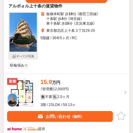
アルボォル上十条の賃貸物件
板橋本町駅 歩
19
分 （都営三田線）
十条駅 歩
4
分 （埼京線）
東十条駅 歩
10
分 （京浜東北線）
東京都北区上十条３丁目29-20
5階建 / 36年5ヶ月 / RC
すべての写真
駐輪場あり
15.9
新着
万円
（管理費12,000円）
不要
2.0ヶ月
敷
礼
3階 / 2SLDK / 59.13㎡
お問い合わせ
（無料）
提供