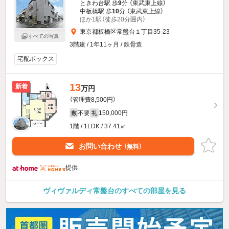
ときわ台駅 歩
9
分 （東武東上線）
中板橋駅 歩
10
分 （東武東上線）
ほか1駅（徒歩20分圏内）
東京都板橋区常盤台１丁目35-23
すべての写真
3階建 / 1年11ヶ月 / 鉄骨造
宅配ボックス
13
新着
万円
（管理費8,500円）
不要
150,000円
敷
礼
1階 / 1LDK / 37.41㎡
お問い合わせ
（無料）
提供
ヴィヴァルディ常盤台のすべての部屋を見る