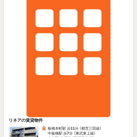
リネアの賃貸物件
板橋本町駅 歩
11
分 （都営三田線）
中板橋駅 歩
7
分 （東武東上線）