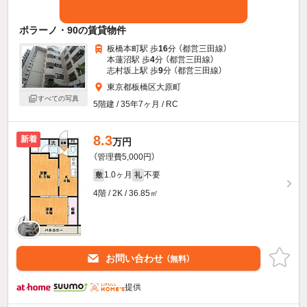
ポラーノ・90の賃貸物件
板橋本町駅 歩
16
分 （都営三田線）
本蓮沼駅 歩
4
分 （都営三田線）
志村坂上駅 歩
9
分 （都営三田線）
東京都板橋区大原町
すべての写真
5階建 / 35年7ヶ月 / RC
8.3
新着
万円
（管理費5,000円）
1.0ヶ月
不要
敷
礼
4階 / 2K / 36.85㎡
お問い合わせ
（無料）
提供