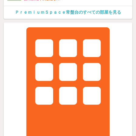
ＰｒｅｍｉｕｍＳｐａｃｅ常盤台のすべての部屋を見る