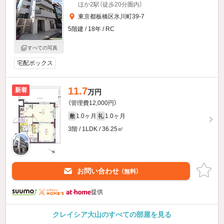
ほか2駅（徒歩20分圏内）
東京都板橋区氷川町39-7
5階建 / 18年 / RC
すべての写真
宅配ボックス
11.7
新着
万円
（管理費12,000円）
1.0ヶ月
1.0ヶ月
敷
礼
3階 / 1LDK / 36.25㎡
お問い合わせ
（無料）
提供
クレイシア大山のすべての部屋を見る