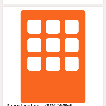
ＰｒｅｍｉｕｍＳｐａｃｅ常盤台の賃貸物件