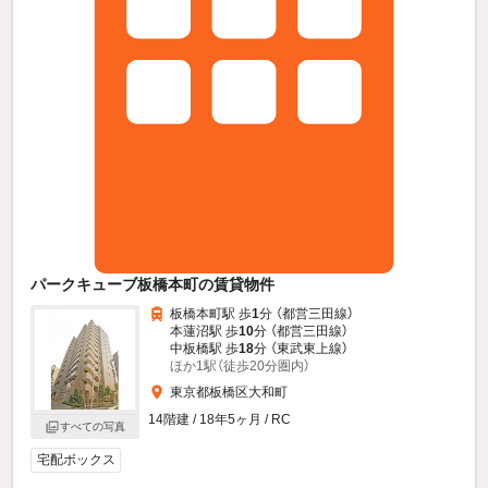
パークキューブ板橋本町の賃貸物件
板橋本町駅 歩
1
分 （都営三田線）
本蓮沼駅 歩
10
分 （都営三田線）
中板橋駅 歩
18
分 （東武東上線）
ほか1駅（徒歩20分圏内）
東京都板橋区大和町
14階建 / 18年5ヶ月 / RC
すべての写真
宅配ボックス