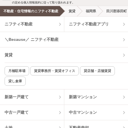
の定める個人情報規約に従って取り扱われます。
不動産・住宅情報のニフティ不動産
賃貸
福岡県
田川郡添田町
エアコンあり
都市ガス
ニフティ不動産
ニフティ不動産アプリ
温水洗浄便座
オートロック
＼Because／ ニフティ不動産
コンロ2口以上
追焚き機能
賃貸
TV付インターホン
角部屋
新着のみ
インターネット無料
月極駐車場
賃貸事務所・賃貸オフィス
貸店舗・店舗賃貸
貸し倉庫
該当件数:
物件一覧に反映
4
件
新築一戸建て
新築マンション
中古一戸建て
中古マンション
土地
不動産売却