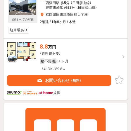
西添田駅 歩
5
分 （日田彦山線）
豊前川崎駅 歩
27
分 （日田彦山線）
福岡県田川郡添田町大字庄
すべての写真
2階建 / 1年8ヶ月 / 木造
駐車場あり
8.8
万円
（管理費不要）
不要
3.0ヶ月
敷
礼
- / 4LDK / 89.8㎡
お問い合わせ
（無料）
提供