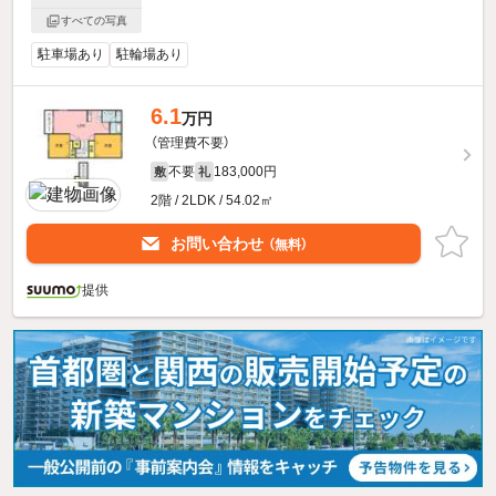
すべての写真
駐車場あり
駐輪場あり
6.1
万円
（管理費不要）
不要
183,000円
敷
礼
2階 / 2LDK / 54.02㎡
お問い合わせ
（無料）
提供