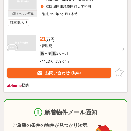
福岡県田川郡添田町大字野田
すべての写真
1階建 / 69年7ヶ月 / 木造
駐車場あり
21
万円
（管理費-）
不要
2.0ヶ月
敷
礼
- / 4LDK / 159.67㎡
お問い合わせ
（無料）
提供
新着物件メール通知
ご希望の条件の物件が見つかり次第、