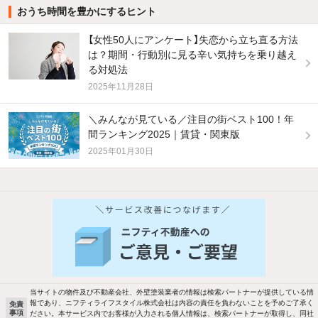
おうち時間を豊かにするヒント
【女性50人にアンケート】失恋から立ち直る方法
は？期間・行動別に見る辛い気持ちを乗り越え
る対処法
2025年11月28日
＼みんなが見ている／注目の街ベスト100！年
間ランキング2025｜賃貸・関東版
2025年01月30日
他の人はこんな条件で絞り込んでいます！
人気のこだわり条件
バス・トイレ別
2階以上
駐車場あり
ペット相談
当サイトの物件及び不動産会社、外壁塗装業者の情報は検索パートナーが提供している情
報であり、ニフティライフスタイル株式会社は内容の責任を負わないことを予めご了承く
免責
事項
ださい。本サービス内でお客様が入力される個人情報は、検索パートナーが取得し、同社
洗濯機置場あり
独立洗面台