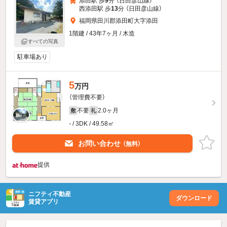
添田駅 歩
9
分 （日田彦山線）
西添田駅 歩
13
分 （日田彦山線）
福岡県田川郡添田町大字添田
1階建 / 43年7ヶ月 / 木造
すべての写真
駐車場あり
5
万円
（管理費不要）
不要
2.0ヶ月
敷
礼
- / 3DK / 49.58㎡
お問い合わせ
（無料）
提供
ニフティ不動産
ダウンロード
賃貸アプリ