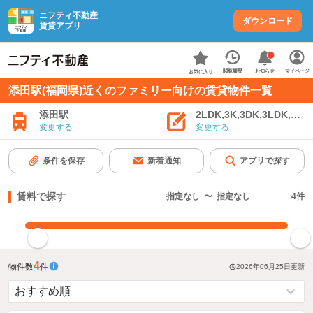
ニフティ不動産
ダウンロード
賃貸アプリ
お知らせ
閲覧履歴
マイページ
お気に入り
添田駅(福岡県)近くのファミリー向けの賃貸物件一覧
添田駅
2LDK,3K,3DK,3LDK,4K
変更する
変更する
条件を保存
新着通知
アプリで探す
賃料で探す
指定なし
〜
指定なし
4
件
指定した賃料で絞り込む
4
物件数
件
2026年06月25日
更新