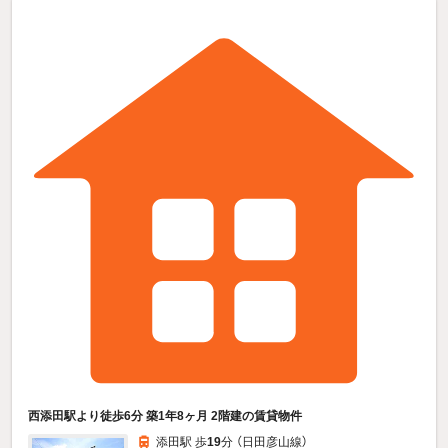
西添田駅より徒歩6分 築1年8ヶ月 2階建の賃貸物件
添田駅 歩
19
分 （日田彦山線）