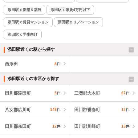
添田駅 x 新築＆築浅
添田駅 x 家賃4万円以下
添田駅 x 賃貸マンション
添田駅 x リノベーション
添田駅 x 学生向け
添田駅近くの駅から探す
西添田
8
件
添田駅近くの市区から探す
田川郡添田町
三潴郡大木町
5
件
67
件
八女郡広川町
田川郡香春町
145
件
12
件
田川郡糸田町
田川郡川崎町
12
件
13
件