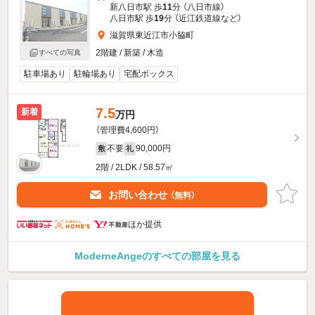
新八日市駅 歩
11
分 （八日市線）
八日市駅 歩
19
分 （近江鉄道線
など
）
滋賀県東近江市小脇町
2階建 / 新築 / 木造
すべての写真
駐車場あり
駐輪場あり
宅配ボックス
7.5
新着
万円
（管理費4,600円）
不要
90,000円
敷
礼
2階 / 2LDK / 58.57㎡
お問い合わせ
（無料）
ほか提供
ModerneAngeのすべての部屋を見る