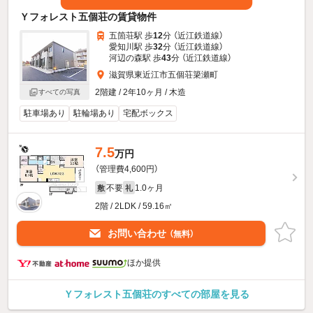
Ｙフォレスト五個荘の賃貸物件
五箇荘駅 歩
12
分 （近江鉄道線）
愛知川駅 歩
32
分 （近江鉄道線）
河辺の森駅 歩
43
分 （近江鉄道線）
滋賀県東近江市五個荘簗瀬町
2階建 / 2年10ヶ月 / 木造
すべての写真
駐車場あり
駐輪場あり
宅配ボックス
7.5
万円
（管理費4,600円）
不要
1.0ヶ月
敷
礼
2階 / 2LDK / 59.16㎡
お問い合わせ
（無料）
ほか提供
Ｙフォレスト五個荘のすべての部屋を見る