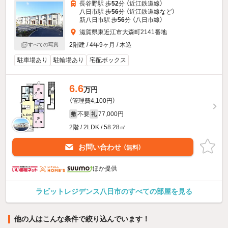
長谷野駅 歩
52
分 （近江鉄道線）
八日市駅 歩
56
分 （近江鉄道線
など
）
新八日市駅 歩
56
分 （八日市線）
滋賀県東近江市大森町2141番地
2階建 / 4年9ヶ月 / 木造
すべての写真
駐車場あり
駐輪場あり
宅配ボックス
6.6
万円
（管理費4,100円）
不要
77,000円
敷
礼
2階 / 2LDK / 58.28㎡
お問い合わせ
（無料）
ほか提供
ラビットレジデンス八日市のすべての部屋を見る
他の人はこんな条件で絞り込んでいます！