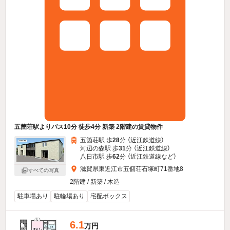
五箇荘駅よりバス10分 徒歩4分 新築 2階建の賃貸物件
五箇荘駅 歩
28
分 （近江鉄道線）
河辺の森駅 歩
31
分 （近江鉄道線）
八日市駅 歩
62
分 （近江鉄道線
など
）
滋賀県東近江市五個荘石塚町71番地8
すべての写真
2階建 / 新築 / 木造
駐車場あり
駐輪場あり
宅配ボックス
6.1
万円