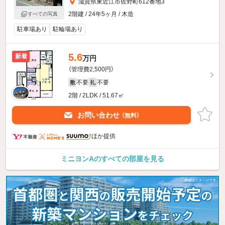
滋賀県東近江市佐野町612番地3
2階建 / 24年5ヶ月 / 木造
すべての写真
駐車場あり
駐輪場あり
5.6
新着
万円
（管理費2,500円）
不要
不要
敷
礼
2階 / 2LDK / 51.67㎡
お問い合わせ
（無料）
ほか提供
ミニヨンAのすべての部屋を見る