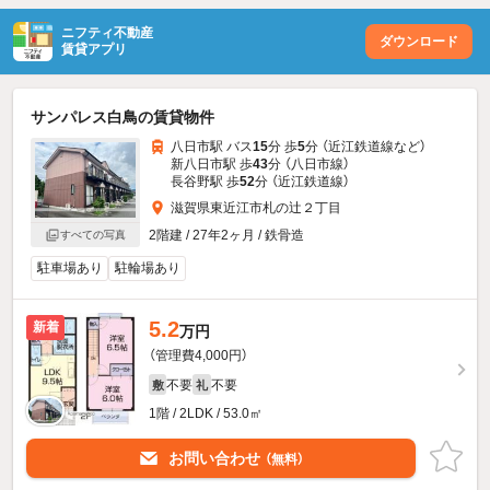
ニフティ不動産
ダウンロード
賃貸アプリ
サンパレス白鳥の賃貸物件
八日市駅 バス
15
分 歩
5
分 （近江鉄道線
など
）
新八日市駅 歩
43
分 （八日市線）
長谷野駅 歩
52
分 （近江鉄道線）
滋賀県東近江市札の辻２丁目
2階建 / 27年2ヶ月 / 鉄骨造
すべての写真
駐車場あり
駐輪場あり
5.2
新着
万円
（管理費4,000円）
不要
不要
敷
礼
1階 / 2LDK / 53.0㎡
お問い合わせ
（無料）