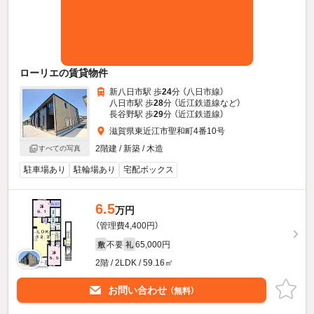
ローリエの賃貸物件
新八日市駅 歩
24
分 （八日市線）
八日市駅 歩
28
分 （近江鉄道線
など
）
長谷野駅 歩
29
分 （近江鉄道線）
滋賀県東近江市聖和町4番10号
2階建 / 新築 / 木造
すべての写真
駐車場あり
駐輪場あり
宅配ボックス
6.5
万円
（管理費4,400円）
不要
65,000円
敷
礼
2階 / 2LDK / 59.16㎡
お問い合わせ
（無料）