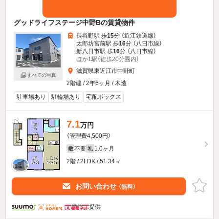
グッドライフステージ中野Bの賃貸物件
長谷野駅 歩
15
分 （近江鉄道線）
太郎坊宮前駅 歩
16
分 （八日市線）
新八日市駅 歩
16
分 （八日市線）
ほか1駅（徒歩20分圏内）
滋賀県東近江市中野町
すべての写真
2階建 / 2年6ヶ月 / 木造
駐車場あり
駐輪場あり
宅配ボックス
7.1
万円
（管理費4,500円）
不要
1.0ヶ月
敷
礼
2階 / 2LDK / 51.34㎡
お問い合わせ
（無料）
提供