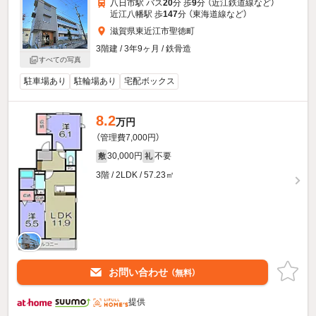
八日市駅 バス
20
分 歩
9
分 （近江鉄道線
など
）
近江八幡駅 歩
147
分 （東海道線
など
）
滋賀県東近江市聖徳町
3階建 / 3年9ヶ月 / 鉄骨造
すべての写真
駐車場あり
駐輪場あり
宅配ボックス
8.2
万円
（管理費7,000円）
30,000円
不要
敷
礼
3階 / 2LDK / 57.23㎡
お問い合わせ
（無料）
提供