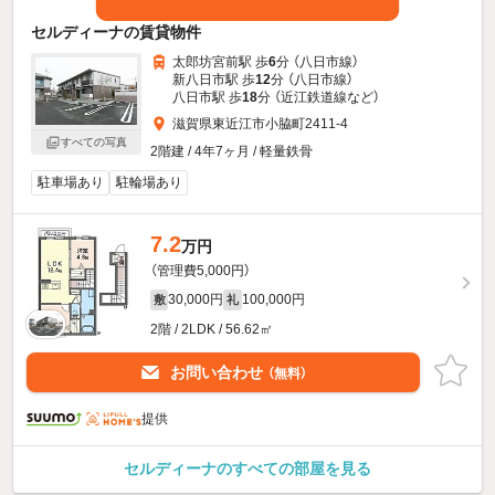
セルディーナの賃貸物件
太郎坊宮前駅 歩
6
分 （八日市線）
新八日市駅 歩
12
分 （八日市線）
八日市駅 歩
18
分 （近江鉄道線
など
）
滋賀県東近江市小脇町2411-4
すべての写真
2階建 / 4年7ヶ月 / 軽量鉄骨
駐車場あり
駐輪場あり
7.2
万円
（管理費5,000円）
30,000円
100,000円
敷
礼
2階 / 2LDK / 56.62㎡
お問い合わせ
（無料）
提供
セルディーナのすべての部屋を見る