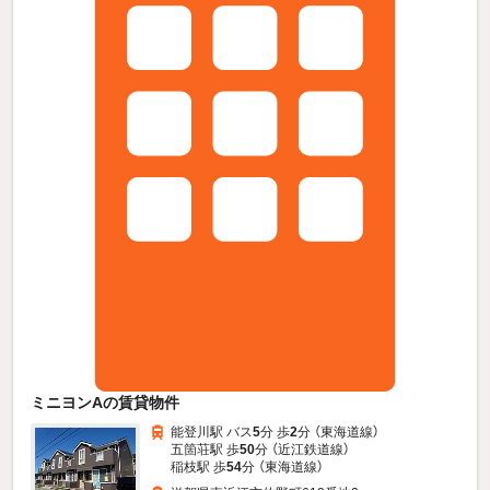
ミニヨンAの賃貸物件
能登川駅 バス
5
分 歩
2
分 （東海道線）
五箇荘駅 歩
50
分 （近江鉄道線）
稲枝駅 歩
54
分 （東海道線）