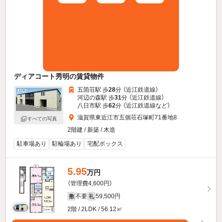
ディアコート秀明の賃貸物件
五箇荘駅 歩
28
分 （近江鉄道線）
河辺の森駅 歩
31
分 （近江鉄道線）
八日市駅 歩
62
分 （近江鉄道線
など
）
滋賀県東近江市五個荘石塚町71番地8
すべての写真
2階建 / 新築 / 木造
駐車場あり
駐輪場あり
宅配ボックス
5.95
万円
（管理費4,600円）
不要
59,500円
敷
礼
2階 / 2LDK / 56.12㎡