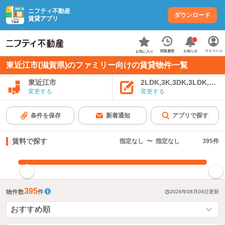
ニフティ不動産
ダウンロード
賃貸アプリ
お知らせ
閲覧履歴
マイページ
お気に入り
東近江市(滋賀県)のファミリー向けの賃貸物件一覧
東近江市
2LDK,3K,3DK,3LDK,4K
変更する
変更する
条件を保存
新着通知
アプリで探す
賃料で探す
指定なし
〜
指定なし
395
件
指定した賃料で絞り込む
395
物件数
件
2026年08月08日
更新