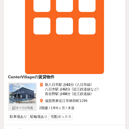
CenterVillageの賃貸物件
新八日市駅 歩
62
分 （八日市線）
八日市駅 歩
62
分 （近江鉄道線
など
）
長谷野駅 歩
68
分 （近江鉄道線）
滋賀県東近江市林田町1296
2階建 / 1年6ヶ月 / 木造
すべての写真
駐車場あり
駐輪場あり
宅配ボックス