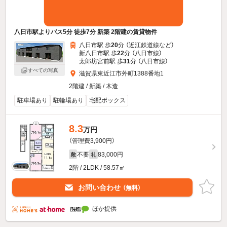
八日市駅よりバス5分 徒歩7分 新築 2階建の賃貸物件
八日市駅 歩
20
分 （近江鉄道線
など
）
新八日市駅 歩
22
分 （八日市線）
太郎坊宮前駅 歩
31
分 （八日市線）
すべての写真
滋賀県東近江市外町1388番地1
2階建 / 新築 / 木造
駐車場あり
駐輪場あり
宅配ボックス
8.3
万円
（管理費3,900円）
不要
83,000円
敷
礼
2階 / 2LDK / 58.57㎡
お問い合わせ
（無料）
ほか提供