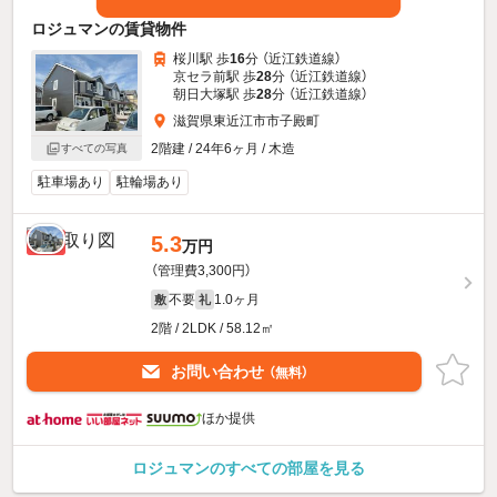
ロジュマンの賃貸物件
桜川駅 歩
16
分 （近江鉄道線）
京セラ前駅 歩
28
分 （近江鉄道線）
朝日大塚駅 歩
28
分 （近江鉄道線）
滋賀県東近江市市子殿町
2階建 / 24年6ヶ月 / 木造
すべての写真
駐車場あり
駐輪場あり
5.3
新着
万円
（管理費3,300円）
不要
1.0ヶ月
敷
礼
2階 / 2LDK / 58.12㎡
お問い合わせ
（無料）
ほか提供
ロジュマンのすべての部屋を見る