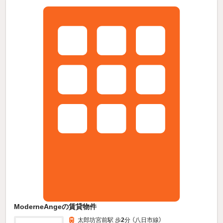
ModerneAngeの賃貸物件
太郎坊宮前駅 歩
2
分 （八日市線）