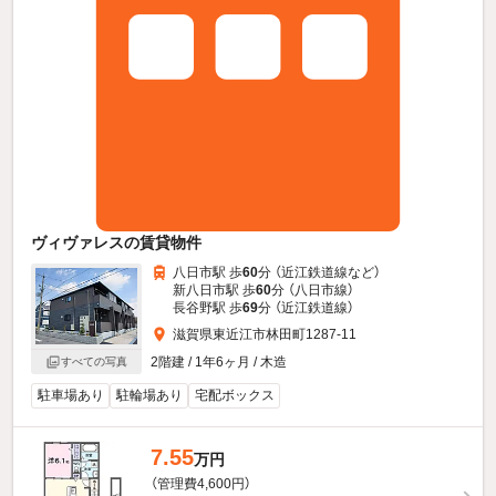
ヴィヴァレスの賃貸物件
八日市駅 歩
60
分 （近江鉄道線
など
）
新八日市駅 歩
60
分 （八日市線）
長谷野駅 歩
69
分 （近江鉄道線）
滋賀県東近江市林田町1287-11
2階建 / 1年6ヶ月 / 木造
すべての写真
駐車場あり
駐輪場あり
宅配ボックス
7.55
万円
（管理費4,600円）