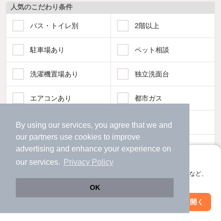
人気のこだわり条件
バス・トイレ別
2階以上
駐車場あり
ペット相談
洗濯機置場あり
独立洗面台
エアコンあり
都市ガス
温水洗浄便座
オートロック
By using our services, you agree that we and
our
partners
use cookies to improve
コンロ2口以上
追焚き機能
advertising and enhance your experience on
アプリに切り替えて、サクサクお部屋探し
our services.
Privacy Policy
TV付インターホン
角部屋
会員登録なしですぐ使える。マップ検索やお気に入り保存など、
アプリ限定の便利な機能が使えます！
OK
新着のみ
インターネット無料
Web版で続行
アプリを開く
市区町村を変更
絞り込み条件を変更