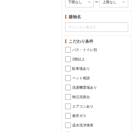
〜
建物名
こだわり条件
バス・トイレ別
2階以上
駐車場あり
ペット相談
洗濯機置場あり
独立洗面台
エアコンあり
都市ガス
温水洗浄便座