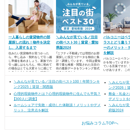
一人暮らしの賃貸物件の部
＼みんなが見ている／注目
バルコニーはベ
屋探しの流れ！物件を決定
の街ベスト30｜賃貸・愛知
ラスとどう違う
し、入居するまで
県版2024
ーのメリット・
を解説
住みたい賃貸物件が見つかった
「ニフティ不動産」では理想のお部
ら、申し込み・契約をして引っ越
屋探しに役立つデータを独自に集
バルコニーとベラン
し準備を進めましょう。家族での
計・調査しています。 今回は愛知
かを知っていますか
引っ越しはもちろん、特に初めて
県で最も検索・閲覧された注目の
ている言葉ですが、
の場合はとても大変そうに感じて
街の最新データをランキング形式
いがあります。 こ
しまうかもしれません。ですが、
でまとめました。
コニーとベランダの
しっかりとサポートしてくれる引
たあと、メリット・
っ越し業者を選べば、思っている
＼みんなが見ている／注目の街ベスト100！年間ランキ
ついてもお伝えしま
＼みんなが見
よりも気軽にできるかもしれませ
ング2025｜賃貸・関西版
んよ。
ング2026｜
心理的瑕疵物件とは？心理的瑕疵物件に住んでも平気？
敷金・礼金と
【300人に調査】
デメリットを
ルームシェアで失敗・成功した体験談！メリットやデメ
＼みんなが見
リット、注意点を解説
府版2024
お悩みコラムTOPへ