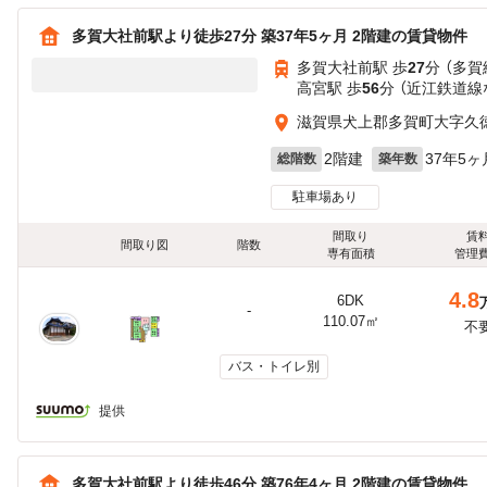
多賀大社前駅より徒歩27分 築37年5ヶ月 2階建の賃貸物件
多賀大社前駅 歩
27
分 （多賀
高宮駅 歩
56
分 （近江鉄道線
滋賀県犬上郡多賀町大字久
2階建
37年5ヶ
総階数
築年数
駐車場あり
間取り
賃
間取り図
階数
専有面積
管理
4.8
6DK
-
110.07㎡
不
バス・トイレ別
提供
多賀大社前駅より徒歩46分 築76年4ヶ月 2階建の賃貸物件