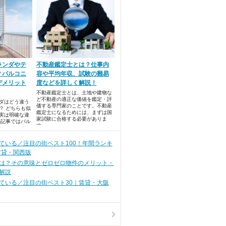
ランダやテ
不動産鑑定士とは？仕事内
？バルコニ
容や平均年収、試験の難易
デメリット
度などを詳しく解説！
不動産鑑定士とは、土地や建物な
ど不動産の適正な価値を鑑定・評
ダはどう違う
価する専門家のことです。不動産
？ どちらも似
鑑定士になるためには、まずは国
実は明確な違
家試験に合格する必要がありま
の記事ではバル
す。
違いを解説し
デメリットに
す。
ている／注目の街ベスト100！年間ランキ
賃貸・関西版
は？その意味とゼロゼロ物件のメリット・
解説
ている／注目の街ベスト30｜賃貸・大阪