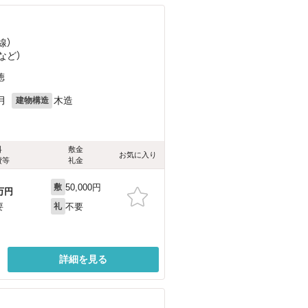
線）
など
）
徳
月
木造
建物構造
料
敷金
お気に入り
費等
礼金
50,000円
敷
万円
不要
要
礼
詳細を見る