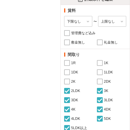
賃料
〜
管理費など込み
敷金無し
礼金無し
間取り
1R
1K
1DK
1LDK
2K
2DK
2LDK
3K
3DK
3LDK
4K
4DK
4LDK
5DK
5LDK以上