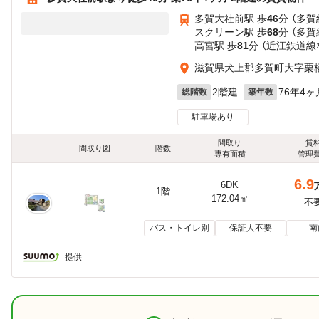
多賀大社前駅 歩
46
分 （多賀
スクリーン駅 歩
68
分 （多賀
高宮駅 歩
81
分 （近江鉄道線
滋賀県犬上郡多賀町大字栗
2階建
76年4ヶ
総階数
築年数
駐車場あり
間取り
賃
間取り図
階数
専有面積
管理
6.9
6DK
1階
172.04㎡
不
バス・トイレ別
保証人不要
南
提供