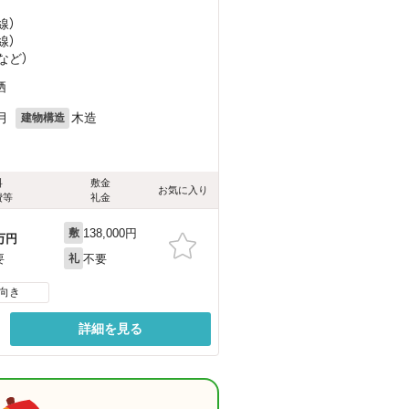
線）
線）
など
）
栖
月
木造
建物構造
料
敷金
お気に入り
費等
礼金
138,000円
敷
万円
不要
要
礼
向き
詳細を見る