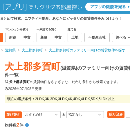
まとめて検索、ニフティ不動産。あなたにピッタリの賃貸物件をみつけよう！
マンションを買う
一戸建てを買う
建てる
新築
中古
新築
中古
土地
不動産会社
調べる
滋賀県
犬上郡多賀町
犬上郡多賀町のファミリー向けの賃貸物件を探す
犬上郡多賀町
(滋賀県)のファミリー向けの賃貸
件一覧
犬上郡多賀町
の賃貸物件をさまざまなこだわり条件から検索できます。
2026年07月08日
更新
現在の選択条件：
2LDK,3K,3DK,3LDK,4K,4DK,4LDK,5DK,5LDK以上
絞り込み
並び替え
＆
2
物件数
件