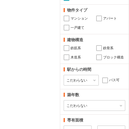
物件タイプ
マンション
アパート
一戸建て
建物構造
鉄筋系
鉄骨系
木造系
ブロック構造
駅からの時間
バス可
築年数
専有面積