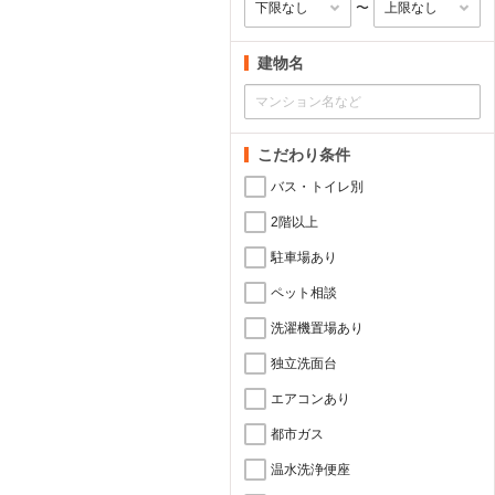
〜
建物名
こだわり条件
バス・トイレ別
2階以上
駐車場あり
ペット相談
洗濯機置場あり
独立洗面台
エアコンあり
都市ガス
温水洗浄便座