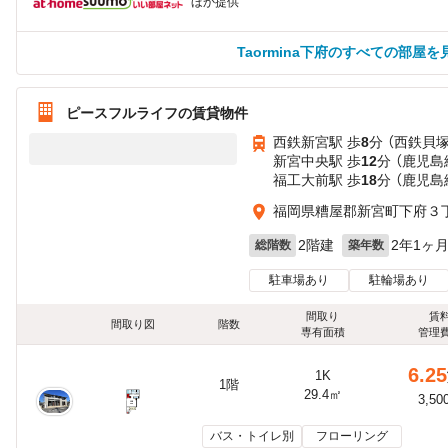
ほか提供
Taormina下府のすべての部屋を
ピースフルライフの賃貸物件
西鉄新宮駅 歩
8
分 （西鉄貝
新宮中央駅 歩
12
分 （鹿児島
福工大前駅 歩
18
分 （鹿児島
福岡県糟屋郡新宮町下府３
2階建
2年1ヶ
総階数
築年数
駐車場あり
駐輪場あり
間取り
賃
間取り図
階数
専有面積
管理
6.25
1K
1階
29.4㎡
3,50
バス・トイレ別
フローリング