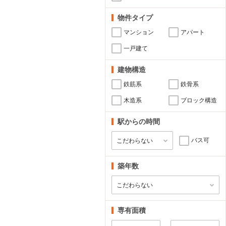
物件タイプ
マンション
アパート
一戸建て
建物構造
鉄筋系
鉄骨系
木造系
ブロック構造
駅からの時間
バス可
築年数
専有面積