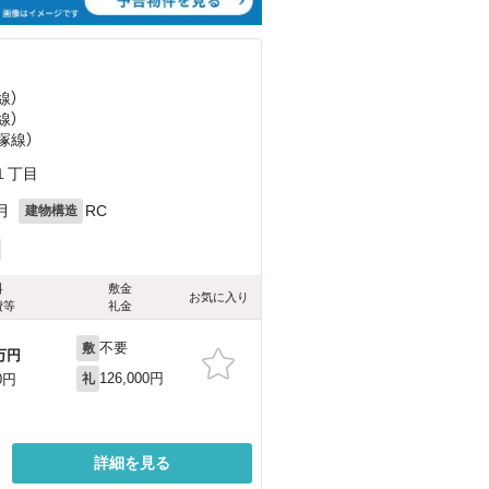
線）
線）
塚線）
１丁目
月
RC
建物構造
料
敷金
お気に入り
費等
礼金
不要
敷
万円
126,000円
0円
礼
詳細を見る