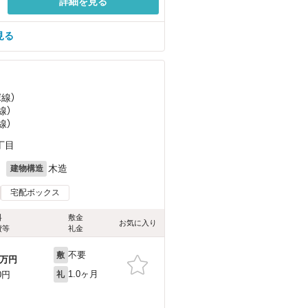
詳細を見る
見る
塚線）
線）
線）
丁目
月
木造
建物構造
宅配ボックス
料
敷金
お気に入り
費等
礼金
不要
敷
万円
1.0ヶ月
0円
礼