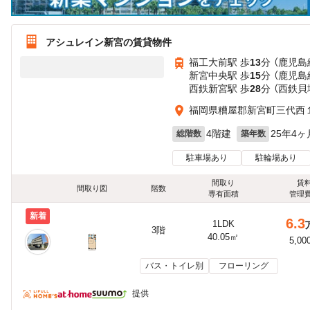
アシュレイン新宮の賃貸物件
福工大前駅 歩
13
分 （鹿児島
新宮中央駅 歩
15
分 （鹿児島
西鉄新宮駅 歩
28
分 （西鉄貝
福岡県糟屋郡新宮町三代西
4階建
25年4ヶ
総階数
築年数
駐車場あり
駐輪場あり
間取り
賃
間取り図
階数
専有面積
管理
新着
6.3
1LDK
3階
40.05㎡
5,00
バス・トイレ別
フローリング
提供