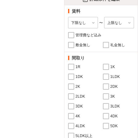
賃料
〜
管理費など込み
敷金無し
礼金無し
間取り
1R
1K
1DK
1LDK
2K
2DK
2LDK
3K
3DK
3LDK
4K
4DK
4LDK
5DK
5LDK以上