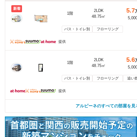
新着
5.7
2LDK
1階
48.75㎡
5,00
バス・トイレ別
フローリング
提供
5.6
2LDK
1階
48.75㎡
5,00
バス・トイレ別
フローリング
追い
提供
アルピーネのすべての部屋を見