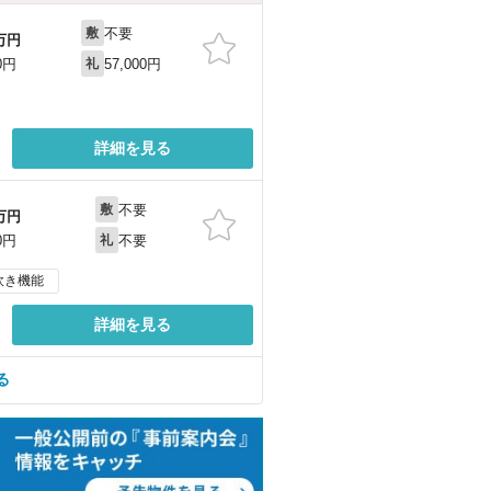
不要
敷
万円
57,000円
0円
礼
詳細を見る
不要
敷
万円
不要
0円
礼
炊き機能
詳細を見る
る