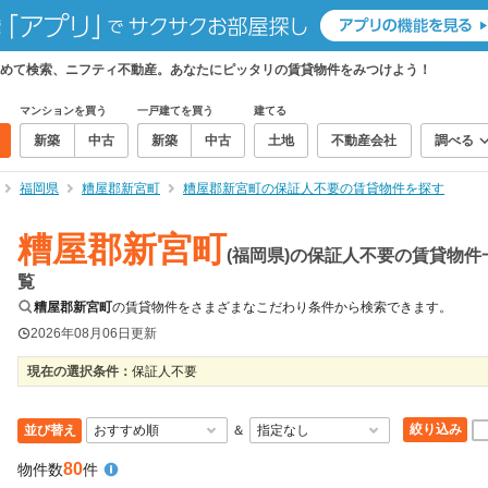
めて検索、ニフティ不動産。あなたにピッタリの賃貸物件をみつけよう！
マンションを買う
一戸建てを買う
建てる
新築
中古
新築
中古
土地
不動産会社
調べる
福岡県
糟屋郡新宮町
糟屋郡新宮町の保証人不要の賃貸物件を探す
糟屋郡新宮町
(福岡県)の保証人不要の賃貸物件
覧
糟屋郡新宮町
の賃貸物件をさまざまなこだわり条件から検索できます。
2026年08月06日
更新
現在の選択条件：
保証人不要
絞り込み
並び替え
＆
80
物件数
件