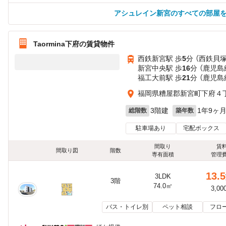
アシュレイン新宮のすべての部屋
Taormina下府の賃貸物件
西鉄新宮駅 歩
5
分 （西鉄貝
新宮中央駅 歩
16
分 （鹿児島
福工大前駅 歩
21
分 （鹿児島
福岡県糟屋郡新宮町下府４
3階建
1年9ヶ
総階数
築年数
駐車場あり
宅配ボックス
間取り
賃
間取り図
階数
専有面積
管理
13.5
3LDK
3階
74.0㎡
3,00
バス・トイレ別
ペット相談
フロ