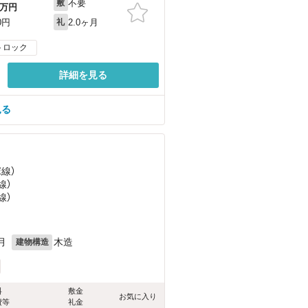
不要
敷
万円
2.0ヶ月
0円
礼
トロック
詳細を見る
見る
塚線）
線）
線）
月
木造
建物構造
料
敷金
お気に入り
費等
礼金