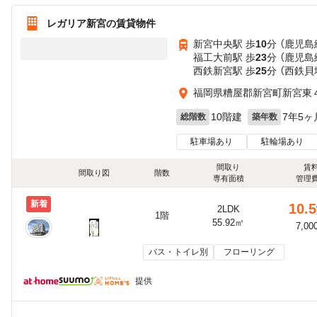
レガリア新宮の賃貸物件
新宮中央駅 歩
10
分 （鹿児島
福工大前駅 歩
23
分 （鹿児島
西鉄新宮駅 歩
25
分 （西鉄貝
福岡県糟屋郡新宮町新宮東
10階建
7年5ヶ
総階数
築年数
駐車場あり
駐輪場あり
間取り
賃
間取り図
階数
専有面積
管理
新着
10.5
2LDK
1階
55.92㎡
7,00
バス・トイレ別
フローリング
提供