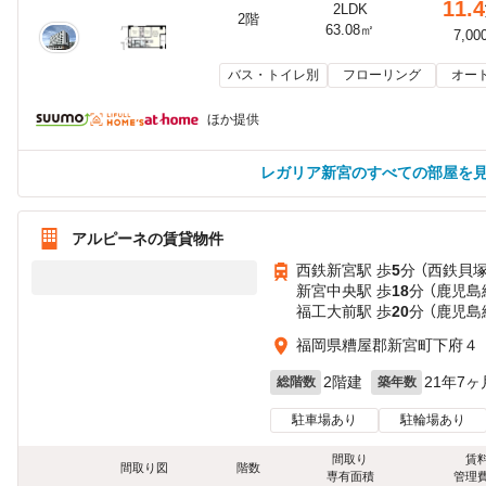
11.4
2LDK
2階
63.08㎡
7,00
バス・トイレ別
フローリング
オー
ほか提供
レガリア新宮のすべての部屋を
アルピーネの賃貸物件
西鉄新宮駅 歩
5
分 （西鉄貝
新宮中央駅 歩
18
分 （鹿児島
福工大前駅 歩
20
分 （鹿児島
福岡県糟屋郡新宮町下府４
2階建
21年7ヶ
総階数
築年数
駐車場あり
駐輪場あり
間取り
賃
間取り図
階数
専有面積
管理