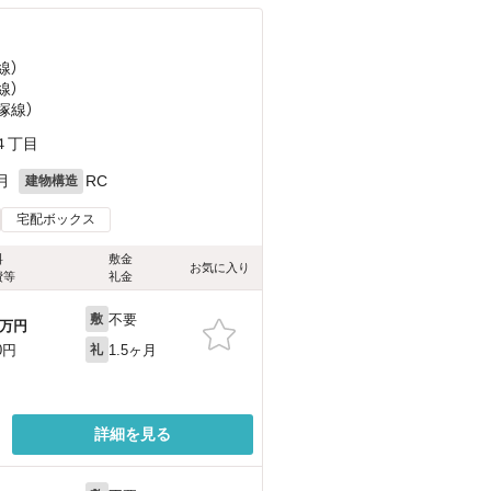
線）
線）
塚線）
４丁目
月
RC
建物構造
宅配ボックス
料
敷金
お気に入り
費等
礼金
不要
敷
万円
1.5ヶ月
0円
礼
詳細を見る