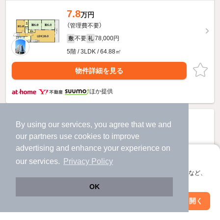
7.8
万円
（管理費不要）
不要
78,000円
敷
礼
5階 / 3LDK / 64.88㎡
物件詳細を見る
ほか提供
By using our services, you agree that we and
our
partners
use cookies to improve
advertising and enhance your experience on
アプリに切り替えて、サクサクお部屋探し
our services.
Privacy Policy
会員登録なしですぐ使える。マップ検索やお気に入り保存など、
アプリ限定の便利な機能が使えます！
OK
Web版で続行
アプリを開く
駅・沿線を変更
絞り込み条件を変更