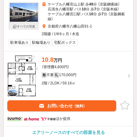
ケーブル八幡宮山上駅 歩
49
分 （京阪鋼索線）
石清水八幡宮駅 バス
10
分 歩
7
分 （京阪本線）
ケーブル八幡宮口駅 バス
10
分 歩
7
分 （京阪鋼索
線）
京都府八幡市八幡山田91-1
すべての写真
2階建 / 1年6ヶ月 / 木造
駐車場あり
駐輪場あり
宅配ボックス
10.8
万円
（管理費4,600円）
不要
170,000円
敷
礼
2階 / 2LDK / 59.16㎡
お問い合わせ
（無料）
ほか提供
エアリーノースのすべての部屋を見る