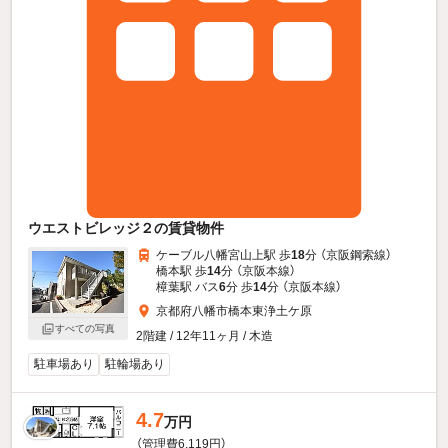
ウエストビレッジ２の賃貸物件
ケーブル八幡宮山上駅 歩
18
分 （京阪鋼索線）
橋本駅 歩
14
分 （京阪本線）
樟葉駅 バス
6
分 歩
14
分 （京阪本線）
京都府八幡市橋本東浄土ケ原
すべての写真
2階建 / 12年11ヶ月 / 木造
駐車場あり
駐輪場あり
4.7
万円
（管理費6,119円）