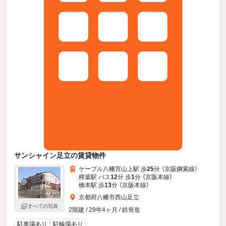
サンシャイン足立の賃貸物件
ケーブル八幡宮山上駅 歩
25
分 （京阪鋼索線）
樟葉駅 バス
12
分 歩
1
分 （京阪本線）
橋本駅 歩
13
分 （京阪本線）
京都府八幡市西山足立
すべての写真
2階建 / 29年4ヶ月 / 鉄骨造
駐車場あり
駐輪場あり