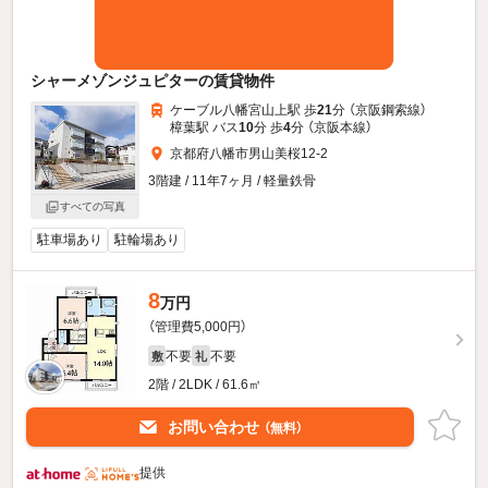
シャーメゾンジュピターの賃貸物件
ケーブル八幡宮山上駅 歩
21
分 （京阪鋼索線）
樟葉駅 バス
10
分 歩
4
分 （京阪本線）
京都府八幡市男山美桜12-2
3階建 / 11年7ヶ月 / 軽量鉄骨
すべての写真
駐車場あり
駐輪場あり
8
万円
（管理費5,000円）
不要
不要
敷
礼
2階 / 2LDK / 61.6㎡
お問い合わせ
（無料）
提供