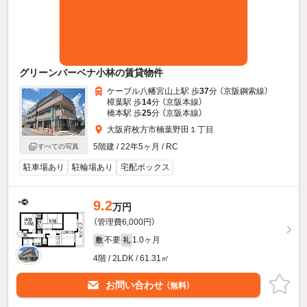
グリーンバーベナ小林の賃貸物件
ケーブル八幡宮山上駅 歩
37
分 （京阪鋼索線）
樟葉駅 歩
14
分 （京阪本線）
橋本駅 歩
25
分 （京阪本線）
大阪府枚方市楠葉野田１丁目
5階建 / 22年5ヶ月 / RC
すべての写真
駐車場あり
駐輪場あり
宅配ボックス
9.2
万円
（管理費6,000円）
不要
1.0ヶ月
敷
礼
4階 / 2LDK / 61.31㎡
お問い合わせ
（無料）