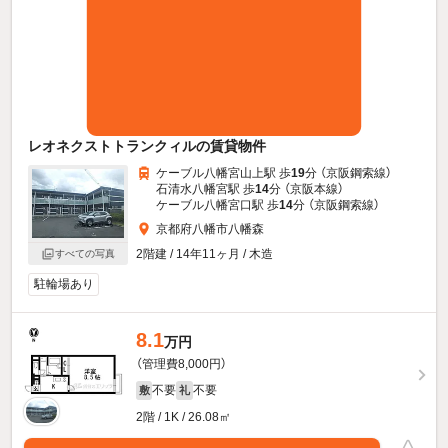
レオネクストトランクィルの賃貸物件
ケーブル八幡宮山上駅 歩
19
分 （京阪鋼索線）
石清水八幡宮駅 歩
14
分 （京阪本線）
ケーブル八幡宮口駅 歩
14
分 （京阪鋼索線）
京都府八幡市八幡森
2階建 / 14年11ヶ月 / 木造
すべての写真
駐輪場あり
8.1
万円
（管理費8,000円）
不要
不要
敷
礼
2階 / 1K / 26.08㎡