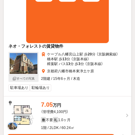
ネオ・フォレストの賃貸物件
ケーブル八幡宮山上駅 歩
20
分 （京阪鋼索線）
橋本駅 歩
13
分 （京阪本線）
樟葉駅 バス
13
分 歩
3
分 （京阪本線）
京都府八幡市橋本東浄土ケ原
2階建 / 15年6ヶ月 / 木造
すべての写真
駐車場あり
駐輪場あり
7.05
万円
（管理費4,100円）
不要
1.0ヶ月
敷
礼
1階 / 2LDK / 60.24㎡