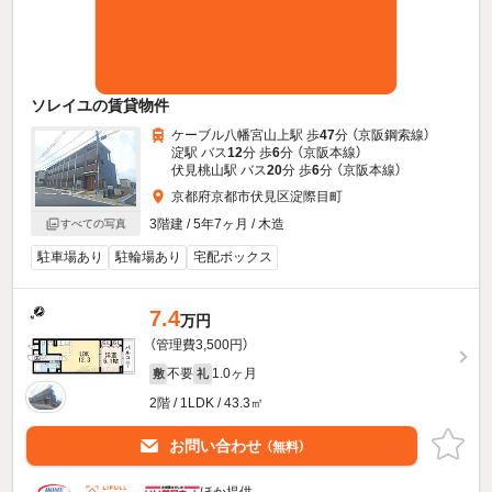
ソレイユの賃貸物件
ケーブル八幡宮山上駅 歩
47
分 （京阪鋼索線）
淀駅 バス
12
分 歩
6
分 （京阪本線）
伏見桃山駅 バス
20
分 歩
6
分 （京阪本線）
京都府京都市伏見区淀際目町
3階建 / 5年7ヶ月 / 木造
すべての写真
駐車場あり
駐輪場あり
宅配ボックス
7.4
万円
（管理費3,500円）
不要
1.0ヶ月
敷
礼
2階 / 1LDK / 43.3㎡
お問い合わせ
（無料）
ほか提供