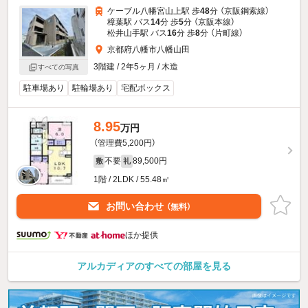
ケーブル八幡宮山上駅 歩
48
分 （京阪鋼索線）
樟葉駅 バス
14
分 歩
5
分 （京阪本線）
松井山手駅 バス
16
分 歩
8
分 （片町線）
京都府八幡市八幡山田
3階建 / 2年5ヶ月 / 木造
すべての写真
駐車場あり
駐輪場あり
宅配ボックス
8.95
万円
（管理費5,200円）
不要
89,500円
敷
礼
1階 / 2LDK / 55.48㎡
お問い合わせ
（無料）
ほか提供
アルカディアのすべての部屋を見る