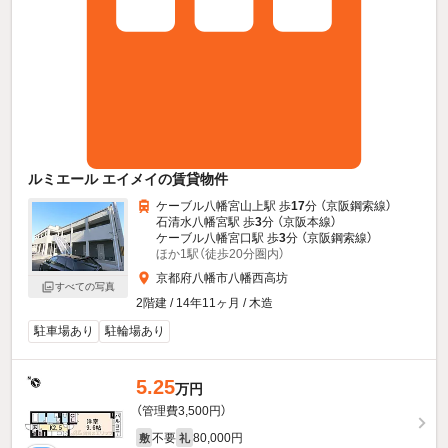
ルミエール エイメイの賃貸物件
ケーブル八幡宮山上駅 歩
17
分 （京阪鋼索線）
石清水八幡宮駅 歩
3
分 （京阪本線）
ケーブル八幡宮口駅 歩
3
分 （京阪鋼索線）
ほか1駅（徒歩20分圏内）
京都府八幡市八幡西高坊
すべての写真
2階建 / 14年11ヶ月 / 木造
駐車場あり
駐輪場あり
5.25
万円
（管理費3,500円）
不要
80,000円
敷
礼