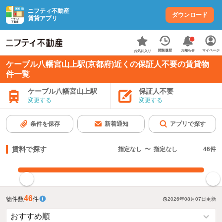
ニフティ不動産
ダウンロード
賃貸アプリ
お知らせ
閲覧履歴
マイページ
お気に入り
ケーブル八幡宮山上駅(京都府)近くの保証人不要の賃貸物
件一覧
ケーブル八幡宮山上駅
保証人不要
変更する
変更する
条件を保存
新着通知
アプリで探す
賃料で探す
指定なし
〜
指定なし
46
件
指定した賃料で絞り込む
46
物件数
件
2026年08月07日
更新