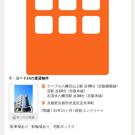
ラ・ヨード24の賃貸物件
ケーブル八幡宮山上駅 歩
39
分 （京阪鋼索線）
淀駅 歩
10
分 （京阪本線）
石清水八幡宮駅 歩
34
分 （京阪本線）
京都府京都市伏見区淀木津町
7階建 / 31年11ヶ月 / 鉄筋コンクリート
すべての写真
駐車場あり
駐輪場あり
宅配ボックス