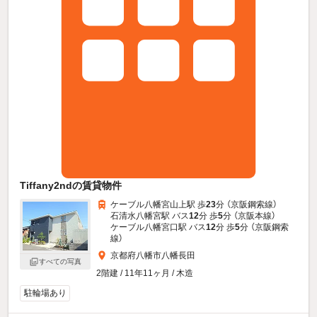
Tiffany2ndの賃貸物件
ケーブル八幡宮山上駅 歩
23
分 （京阪鋼索線）
石清水八幡宮駅 バス
12
分 歩
5
分 （京阪本線）
ケーブル八幡宮口駅 バス
12
分 歩
5
分 （京阪鋼索
線）
京都府八幡市八幡長田
すべての写真
2階建 / 11年11ヶ月 / 木造
駐輪場あり