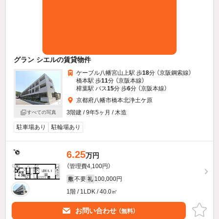
グラン シエルの賃貸物件
ケーブル八幡宮山上駅 歩
18
分 （京阪鋼索線）
橋本駅 歩
11
分 （京阪本線）
樟葉駅 バス
15
分 歩
6
分 （京阪本線）
京都府八幡市橋本北浄土ケ原
3階建 / 9年5ヶ月 / 木造
すべての写真
駐車場あり
駐輪場あり
6.25
万円
（管理費4,100円）
不要
100,000円
敷
礼
1階 / 1LDK / 40.0㎡
お問い合わせ
（無料）