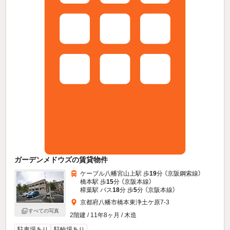
ガーデンメドウズの賃貸物件
ケーブル八幡宮山上駅 歩
19
分 （京阪鋼索線）
橋本駅 歩
15
分 （京阪本線）
樟葉駅 バス
18
分 歩
5
分 （京阪本線）
京都府八幡市橋本東浄土ケ原7-3
すべての写真
2階建 / 11年8ヶ月 / 木造
駐車場あり
駐輪場あり