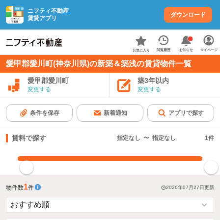
ニフティ不動産
ダウンロード
賃貸アプリ
お知らせ
閲覧履歴
マイページ
お気に入り
愛甲郡愛川町(神奈川県)の新築＆築浅の賃貸物件一覧
愛甲郡愛川町
築3年以内
変更する
変更する
条件を保存
新着通知
アプリで探す
賃料で探す
指定なし
〜
指定なし
1
件
指定した賃料で絞り込む
1
物件数
件
2026年07月27日
更新