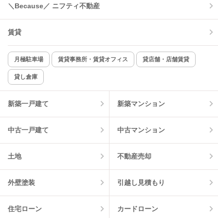
コンロ2口以上
追焚き機能
＼Because／ ニフティ不動産
TV付インターホン
角部屋
賃貸
新着のみ
インターネット無料
月極駐車場
賃貸事務所・賃貸オフィス
貸店舗・店舗賃貸
貸し倉庫
該当件数:
物件一覧に反映
1
件
新築一戸建て
新築マンション
中古一戸建て
中古マンション
土地
不動産売却
外壁塗装
引越し見積もり
住宅ローン
カードローン