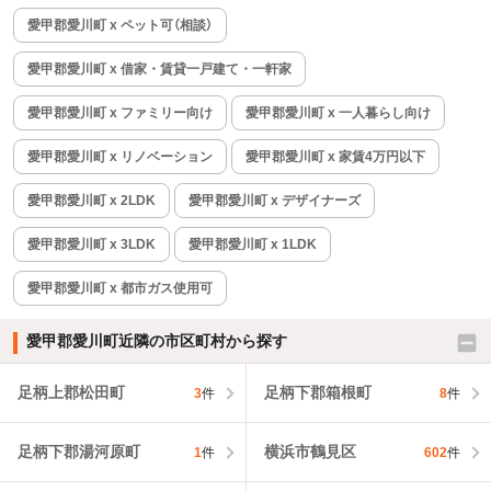
愛甲郡愛川町 x ペット可（相談）
愛甲郡愛川町 x 借家・賃貸一戸建て・一軒家
愛甲郡愛川町 x ファミリー向け
愛甲郡愛川町 x 一人暮らし向け
愛甲郡愛川町 x リノベーション
愛甲郡愛川町 x 家賃4万円以下
愛甲郡愛川町 x 2LDK
愛甲郡愛川町 x デザイナーズ
愛甲郡愛川町 x 3LDK
愛甲郡愛川町 x 1LDK
愛甲郡愛川町 x 都市ガス使用可
愛甲郡愛川町近隣の市区町村から探す
足柄上郡松田町
足柄下郡箱根町
3
件
8
件
足柄下郡湯河原町
横浜市鶴見区
1
件
602
件