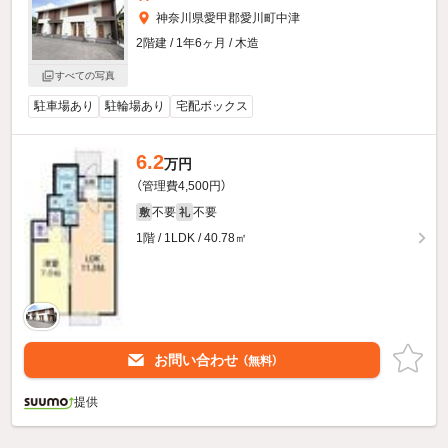
神奈川県愛甲郡愛川町中津
2階建 / 1年6ヶ月 / 木造
すべての写真
駐車場あり
駐輪場あり
宅配ボックス
6.2
万円
（管理費4,500円）
不要
不要
敷
礼
1階 / 1LDK / 40.78㎡
お問い合わせ
（無料）
提供