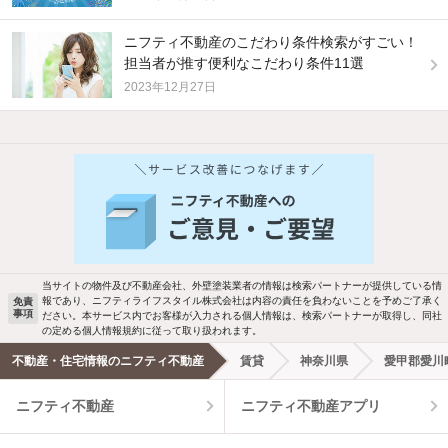
ニフティ不動産のこだわり条件検索がすごい！
担当者が推す便利なこだわり条件11選
2023年12月27日
他の人はこんな条件で絞り込んでいます！
人気のこだわり条件
バス・トイレ別
2階以上
駐車場あり
ペット相談
当サイトの物件及び不動産会社、外壁塗装業者の情報は検索パートナーが提供している情
報であり、ニフティライフスタイル株式会社は内容の責任を負わないことを予めご了承く
免責
洗濯機置場あり
独立洗面台
事項
ださい。本サービス内でお客様が入力される個人情報は、検索パートナーが取得し、同社
の定める個人情報規約に従って取り扱われます。
エアコンあり
都市ガス
不動産・住宅情報のニフティ不動産
賃貸
神奈川県
愛甲郡愛川
ニフティ不動産
ニフティ不動産アプリ
温水洗浄便座
オートロック