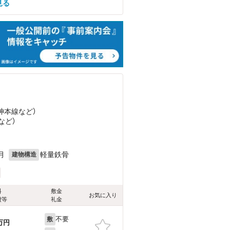
見る
阪神本線
など
）
など
）
月
軽量鉄骨
建物構造
料
敷金
お気に入り
費等
礼金
不要
敷
万円