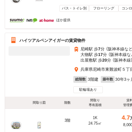
バス・トイレ別
フローリング
コンロ
ほか提供
ハイツアルペンアイガーの賃貸物件
尼崎駅 歩
7
分 （阪神本線
な
大物駅 歩
17
分 （阪神本線
な
出屋敷駅 歩
20
分 （阪神本線
兵庫県尼崎市東難波町５丁
3階建
30年3ヶ
総階数
築年数
駐輪場あり
間取り
賃
間取り図
階数
専有面積
管理
4.7
1K
3階
24.75㎡
8,00