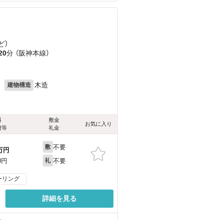
ど
）
20
分 （阪神本線）
月
木造
建物構造
料
敷金
お気に入り
費等
礼金
不要
敷
万円
不要
0円
礼
ーリング
詳細を見る