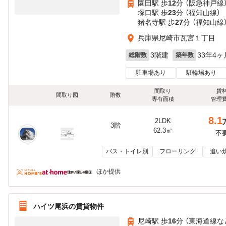
園田駅 歩
12
分 （阪急神戸線
塚口駅 歩
23
分 （福知山線）
猪名寺駅 歩
27
分 （福知山線
兵庫県尼崎市瓦宮１丁目
3階建
33年4ヶ
総階数
築年数
駐車場あり
駐輪場あり
間取り
賃
間取り図
階数
専有面積
管理
8.1
2LDK
3階
62.3㎡
不
バス・トイレ別
フローリング
追い
ほか提供
ハイツ尾浜の賃貸物件
尼崎駅 歩
16
分 （東海道線
な