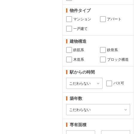
物件タイプ
マンション
アパート
一戸建て
建物構造
鉄筋系
鉄骨系
木造系
ブロック構造
駅からの時間
バス可
築年数
専有面積