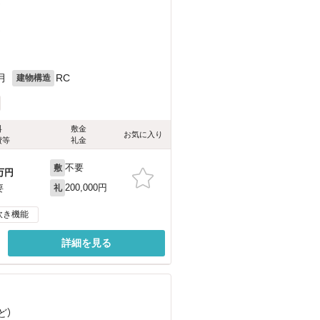
）
）
月
RC
建物構造
料
敷金
お気に入り
費等
礼金
不要
敷
万円
200,000円
要
礼
炊き機能
詳細を見る
ど
）