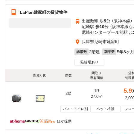
LaPlan建家町の賃貸物件
出屋敷駅 歩
5
分 （阪神本線）
尼崎駅 歩
10
分 （阪神本線
な
尼崎センタープール前駅 歩
兵庫県尼崎市建家町
2階建
5年8ヶ
総階数
築年数
駐輪場あり
間取り
賃
間取り図
階数
専有面積
管理
5.9
1R
2階
27.0㎡
2,00
バス・トイレ別
ペット相談
フロ
ほか提供