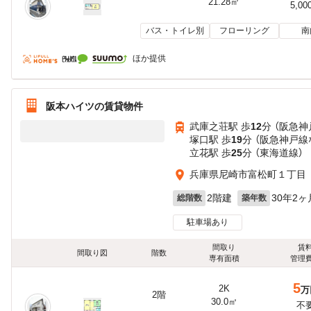
21.28㎡
5,00
バス・トイレ別
フローリング
南
ほか提供
阪本ハイツの賃貸物件
武庫之荘駅 歩
12
分 （阪急神
塚口駅 歩
19
分 （阪急神戸線
立花駅 歩
25
分 （東海道線）
兵庫県尼崎市富松町１丁目
2階建
30年2ヶ
総階数
築年数
駐車場あり
間取り
賃
間取り図
階数
専有面積
管理
5
2K
万
2階
30.0㎡
不