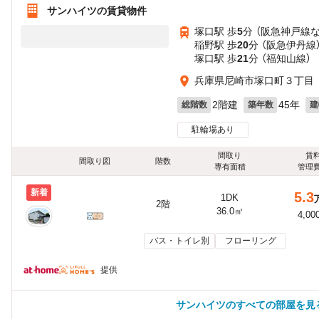
サンハイツの賃貸物件
塚口駅 歩
5
分 （阪急神戸線
稲野駅 歩
20
分 （阪急伊丹線
塚口駅 歩
21
分 （福知山線）
兵庫県尼崎市塚口町３丁目
2階建
45年
総階数
築年数
建
駐輪場あり
間取り
賃
間取り図
階数
専有面積
管理
新着
5.3
1DK
2階
36.0㎡
4,00
バス・トイレ別
フローリング
提供
サンハイツのすべての部屋を見