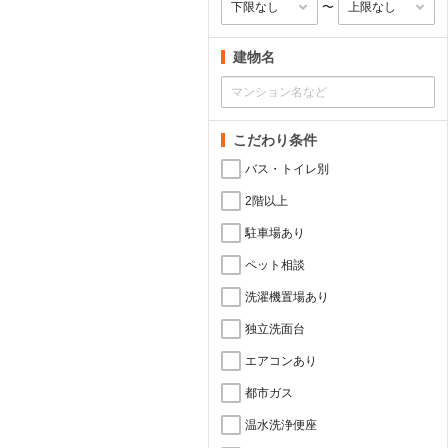
〜
建物名
こだわり条件
バス・トイレ別
2階以上
駐車場あり
ペット相談
洗濯機置場あり
独立洗面台
エアコンあり
都市ガス
温水洗浄便座