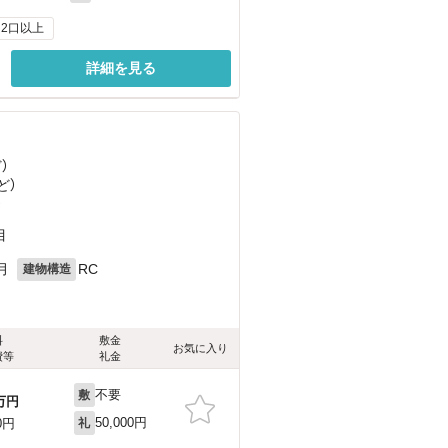
2口以上
詳細を見る
ど
）
ど
）
）
目
月
RC
建物構造
料
敷金
お気に入り
費等
礼金
不要
敷
万円
50,000円
0円
礼