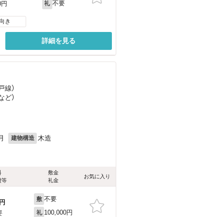
不要
0円
礼
向き
詳細を見る
戸線）
など
）
月
木造
建物構造
料
敷金
お気に入り
費等
礼金
不要
敷
円
100,000円
要
礼