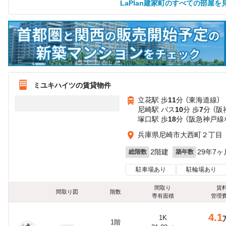
LaPlan建家町のすべての部屋を
ミユキハイツの賃貸物件
立花駅 歩
11
分 （東海道線）
尼崎駅 バス
10
分 歩
7
分 （
塚口駅 歩
18
分 （阪急神戸線
兵庫県尼崎市大西町２丁目
2階建
29年7ヶ
総階数
築年数
駐車場あり
駐輪場あり
間取り
賃
間取り図
階数
専有面積
管理
4.1
1K
1階