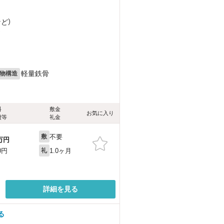
など
）
）
軽量鉄骨
物構造
料
敷金
お気に入り
費等
礼金
不要
敷
万円
1.0ヶ月
0円
礼
詳細を見る
る