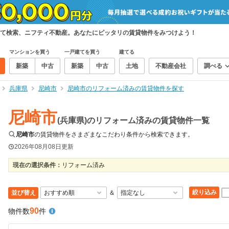
て検索、ニフティ不動産。あなたにピッタリの賃貸物件をみつけよう！
マンションを買う
一戸建てを買う
建てる
新築
中古
新築
中古
土地
不動産会社
調べる
兵庫県
尼崎市
尼崎市のリフォーム済みの賃貸物件を探す
尼崎市
(兵庫県)のリフォーム済みの賃貸物件一覧
尼崎市
の賃貸物件をさまざまなこだわり条件から検索できます。
2026年08月08日
更新
現在の選択条件：
リフォーム済み
絞り込み
並び替え
＆
90
物件数
件