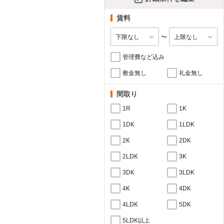
賃料
〜
管理費など込み
敷金無し
礼金無し
間取り
1R
1K
1DK
1LDK
2K
2DK
2LDK
3K
3DK
3LDK
4K
4DK
4LDK
5DK
5LDK以上