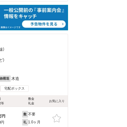
線）
）
ど
）
木造
物構造
宅配ボックス
料
敷金
お気に入り
費等
礼金
不要
敷
万円
1.0ヶ月
0円
礼