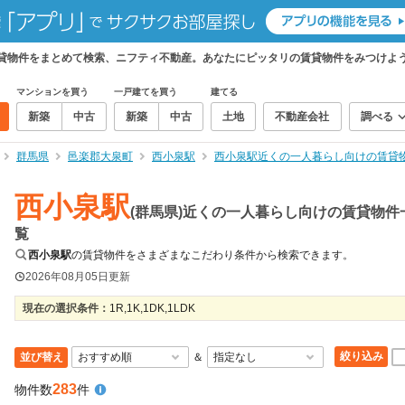
賃貸物件をまとめて検索、ニフティ不動産。あなたにピッタリの賃貸物件をみつけよ
マンションを買う
一戸建てを買う
建てる
新築
中古
新築
中古
土地
不動産会社
調べる
群馬県
邑楽郡大泉町
西小泉駅
西小泉駅近くの一人暮らし向けの賃貸
西小泉駅
(群馬県)近くの一人暮らし向けの賃貸物件
覧
西小泉駅
の賃貸物件をさまざまなこだわり条件から検索できます。
2026年08月05日
更新
現在の選択条件：
1R,1K,1DK,1LDK
絞り込み
並び替え
＆
283
物件数
件