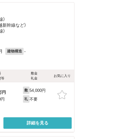
線）
上越新幹線
など
）
線）
月
-
建物構造
料
敷金
お気に入り
費等
礼金
54,000円
敷
万円
不要
0円
礼
詳細を見る