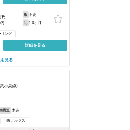
不要
敷
万円
1.0ヶ月
0円
礼
ーリング
詳細を見る
屋を見る
東武小泉線）
）
木造
物構造
宅配ボックス