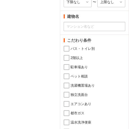
〜
建物名
こだわり条件
バス・トイレ別
2階以上
駐車場あり
ペット相談
洗濯機置場あり
独立洗面台
エアコンあり
都市ガス
温水洗浄便座