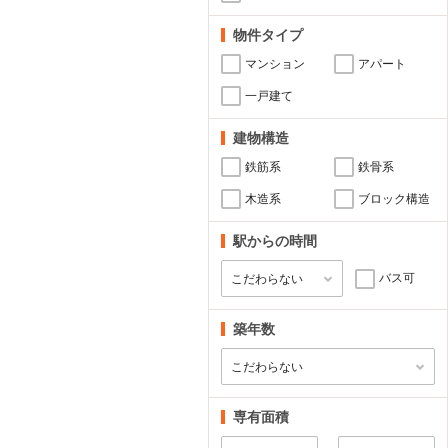
物件タイプ
マンション
アパート
一戸建て
建物構造
鉄筋系
鉄骨系
木造系
ブロック構造
駅からの時間
バス可
築年数
専有面積