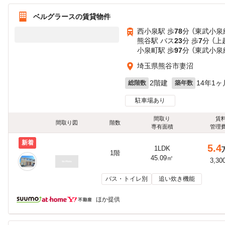
ベルグラースの賃貸物件
西小泉駅 歩
78
分 （東武小泉
熊谷駅 バス
23
分 歩
7
分 （
小泉町駅 歩
97
分 （東武小泉
埼玉県熊谷市妻沼
2階建
14年1ヶ
総階数
築年数
駐車場あり
間取り
賃
間取り図
階数
専有面積
管理
新着
5.4
1LDK
1階
45.09㎡
3,30
バス・トイレ別
追い炊き機能
ほか提供