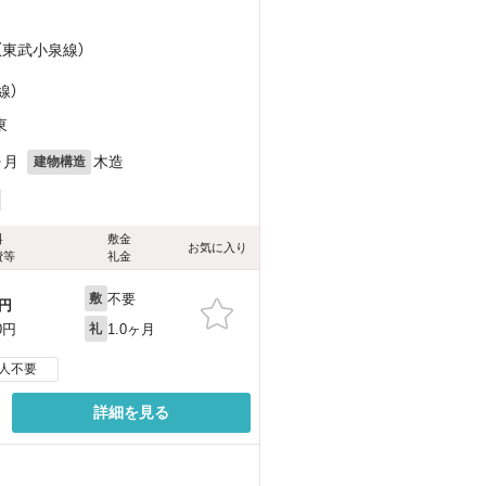
（東武小泉線）
）
線）
東
ヶ月
木造
建物構造
料
敷金
お気に入り
費等
礼金
不要
敷
円
1.0ヶ月
0円
礼
人不要
詳細を見る