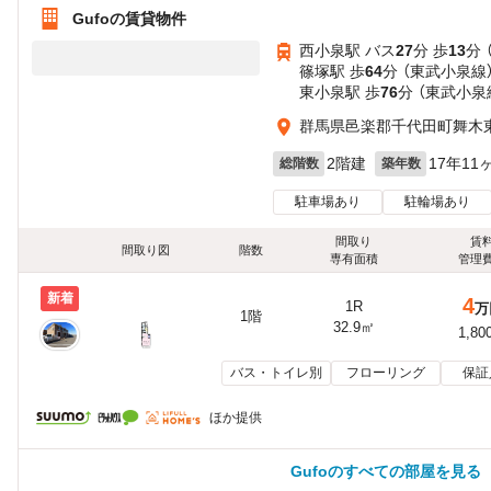
Gufoの賃貸物件
西小泉駅 バス
27
分 歩
13
分 
篠塚駅 歩
64
分 （東武小泉線
東小泉駅 歩
76
分 （東武小泉
群馬県邑楽郡千代田町舞木
2階建
17年11
総階数
築年数
駐車場あり
駐輪場あり
間取り
賃
間取り図
階数
専有面積
管理
新着
4
1R
万
1階
32.9㎡
1,80
バス・トイレ別
フローリング
保証
ほか提供
Gufoのすべての部屋を見る