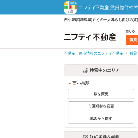
西小泉駅(群馬県)近くの一人暮らし向けの
借りる
賃貸
不動産・住宅情報のニフティ不動産
賃貸
検索中のエリア
西小泉駅
駅を変更
市区町村を変更
地図から探す
詳細条件を編集