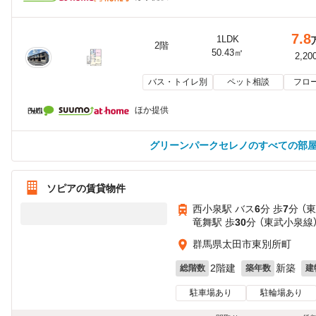
7.8
1LDK
2階
50.43㎡
2,20
バス・トイレ別
ペット相談
フロ
ほか提供
グリーンパークセレノのすべての部
ソピアの賃貸物件
西小泉駅 バス
6
分 歩
7
分 （
竜舞駅 歩
30
分 （東武小泉線
群馬県太田市東別所町
2階建
新築
総階数
築年数
建
駐車場あり
駐輪場あり