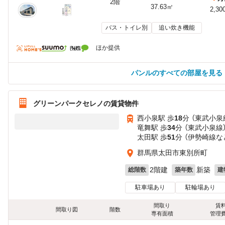
2階
37.63㎡
2,30
バス・トイレ別
追い炊き機能
ほか提供
パンルのすべての部屋を見る
グリーンパークセレノの賃貸物件
西小泉駅 歩
18
分 （東武小泉
竜舞駅 歩
34
分 （東武小泉線
太田駅 歩
51
分 （伊勢崎線
な
群馬県太田市東別所町
2階建
新築
総階数
築年数
建
駐車場あり
駐輪場あり
間取り
賃
間取り図
階数
専有面積
管理