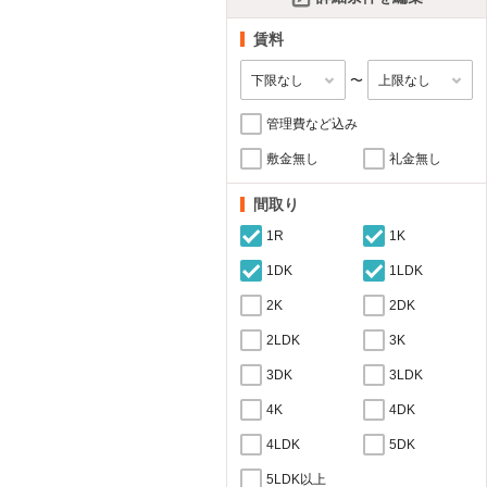
賃料
〜
管理費など込み
敷金無し
礼金無し
間取り
1R
1K
1DK
1LDK
2K
2DK
2LDK
3K
3DK
3LDK
4K
4DK
4LDK
5DK
5LDK以上