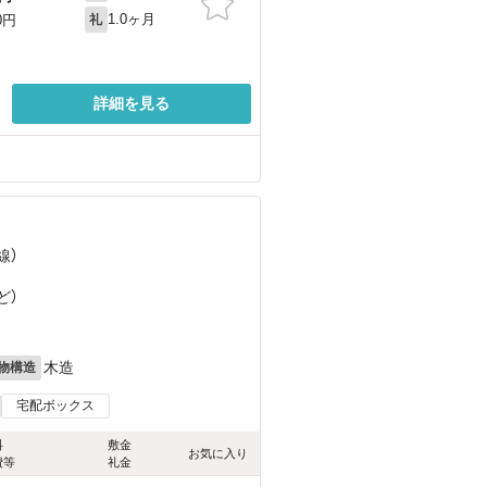
1.0ヶ月
0円
礼
詳細を見る
線）
）
ど
）
木造
物構造
宅配ボックス
料
敷金
お気に入り
費等
礼金