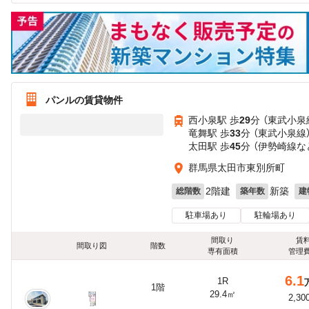
パンルの賃貸物件
西小泉駅 歩
29
分 （東武小泉
竜舞駅 歩
33
分 （東武小泉線
太田駅 歩
45
分 （伊勢崎線
な
群馬県太田市東別所町
2階建
新築
総階数
築年数
建
駐車場あり
駐輪場あり
間取り
賃
間取り図
階数
専有面積
管理
6.1
1R
1階
29.4㎡
2,30