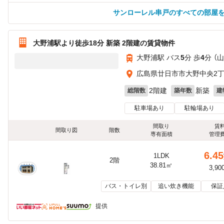
サンローレル串戸のすべての部屋
大野浦駅より徒歩18分 新築 2階建の賃貸物件
大野浦駅 バス
5
分 歩
4
分 （
広島県廿日市市大野中央2
2階建
新築
総階数
築年数
建
駐車場あり
駐輪場あり
間取り
賃
間取り図
階数
専有面積
管理
6.45
1LDK
2階
38.81㎡
3,90
バス・トイレ別
追い炊き機能
保証
提供