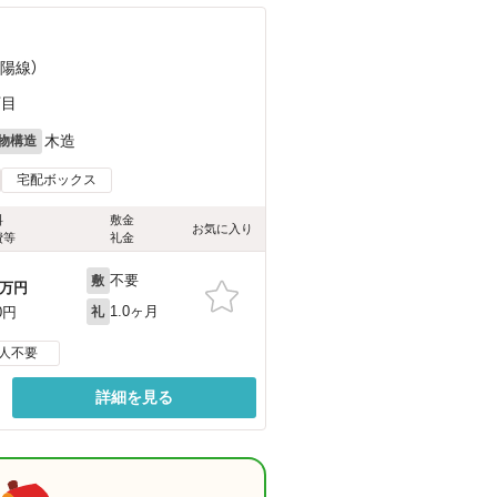
山陽線）
丁目
木造
物構造
宅配ボックス
料
敷金
お気に入り
費等
礼金
不要
敷
万円
1.0ヶ月
0円
礼
人不要
詳細を見る