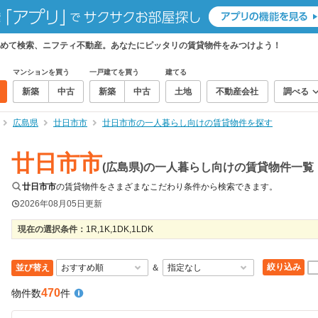
めて検索、ニフティ不動産。あなたにピッタリの賃貸物件をみつけよう！
マンションを買う
一戸建てを買う
建てる
新築
中古
新築
中古
土地
不動産会社
調べる
広島県
廿日市市
廿日市市の一人暮らし向けの賃貸物件を探す
廿日市市
(広島県)の一人暮らし向けの賃貸物件一覧
廿日市市
の賃貸物件をさまざまなこだわり条件から検索できます。
2026年08月05日
更新
現在の選択条件：
1R,1K,1DK,1LDK
絞り込み
並び替え
＆
470
物件数
件