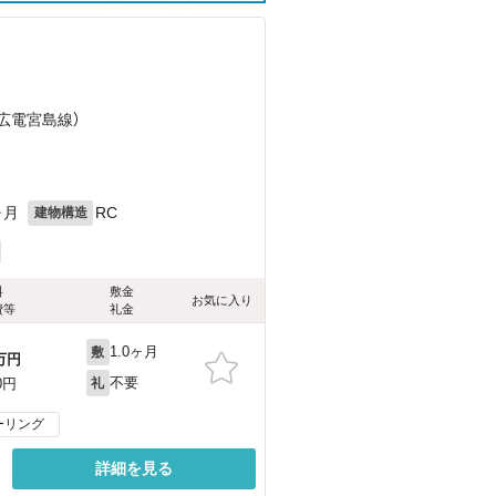
（広電宮島線）
ヶ月
RC
建物構造
料
敷金
お気に入り
費等
礼金
1.0ヶ月
敷
万円
不要
0円
礼
ーリング
詳細を見る