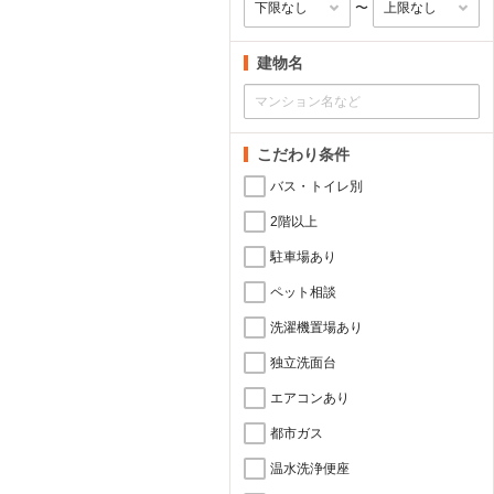
〜
建物名
こだわり条件
バス・トイレ別
2階以上
駐車場あり
ペット相談
洗濯機置場あり
独立洗面台
エアコンあり
都市ガス
温水洗浄便座