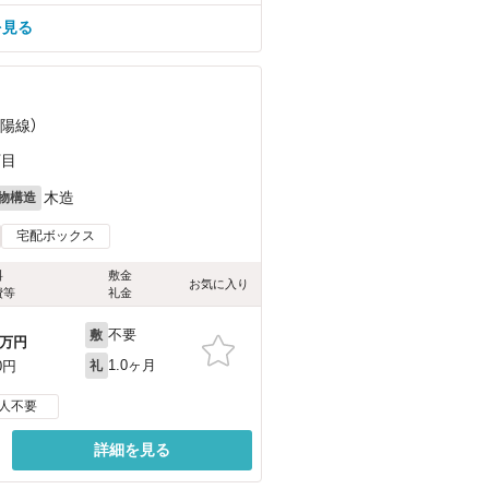
を見る
山陽線）
丁目
木造
物構造
宅配ボックス
料
敷金
お気に入り
費等
礼金
不要
敷
万円
1.0ヶ月
0円
礼
人不要
詳細を見る