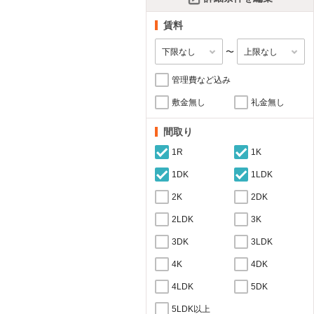
賃料
〜
管理費など込み
敷金無し
礼金無し
間取り
1R
1K
1DK
1LDK
2K
2DK
2LDK
3K
3DK
3LDK
4K
4DK
4LDK
5DK
5LDK以上