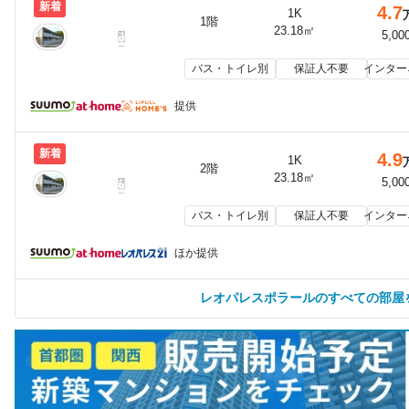
新着
4.7
1K
1階
23.18㎡
5,00
バス・トイレ別
保証人不要
インター
提供
新着
4.9
1K
2階
23.18㎡
5,00
バス・トイレ別
保証人不要
インター
ほか提供
レオパレスポラールのすべての部屋