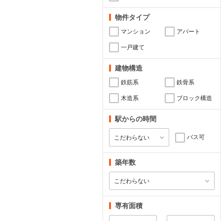
物件タイプ
マンション
アパート
一戸建て
建物構造
鉄筋系
鉄骨系
木造系
ブロック構造
駅からの時間
バス可
築年数
専有面積