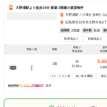
大野浦駅より徒歩18分 新築 2階建の賃貸物件
大野浦駅 バス
5
分 歩
4
分 （
広島県廿日市市大野中央2
2階建
新築
総階数
築年数
建
駐車場あり
駐輪場あり
間取り
賃
間取り図
階数
専有面積
管理
5.65
1K
1階
31.66㎡
3,90
バス・トイレ別
追い炊き機能
保証
提供