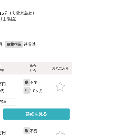
15
分 （広電宮島線）
 （山陽線）
）
月
鉄骨造
建物構造
料
敷金
お気に入り
費等
礼金
不要
敷
万円
1.0ヶ月
0円
礼
部屋
詳細を見る
不要
敷
万円