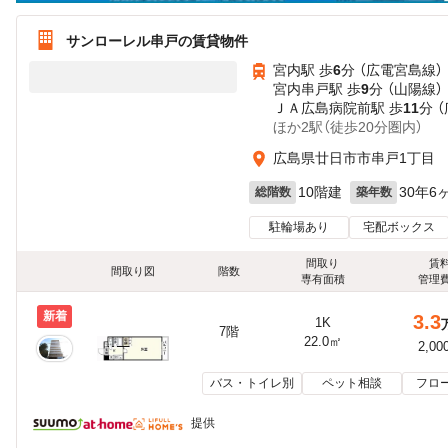
サンローレル串戸の賃貸物件
宮内駅 歩
6
分 （広電宮島線）
宮内串戸駅 歩
9
分 （山陽線）
ＪＡ広島病院前駅 歩
11
分 
ほか2駅（徒歩20分圏内）
広島県廿日市市串戸1丁目
10階建
30年6
総階数
築年数
駐輪場あり
宅配ボックス
間取り
賃
間取り図
階数
専有面積
管理
新着
3.3
1K
7階
22.0㎡
2,00
バス・トイレ別
ペット相談
フロ
提供