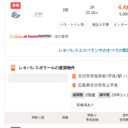
新着
4.4
1K
1階
23.18㎡
5,00
バス・トイレ別
保証人不要
インター
ほか提供
レオパレスエスペランサのすべての部
レオパレスポラールの賃貸物件
廿日市市役所前（平良）駅 バ
広島県廿日市市上平良
2階建
29年1ヶ
総階数
築年数
駐輪場あり
間取り
賃
間取り図
階数
専有面積
管理