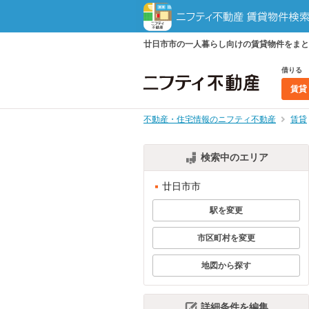
廿日市市の一人暮らし向けの賃貸物件をまと
借りる
賃貸
不動産・住宅情報のニフティ不動産
賃貸
検索中のエリア
廿日市市
駅を変更
市区町村を変更
地図から探す
詳細条件を編集