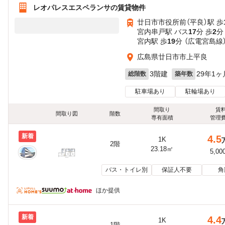
レオパレスエスペランサの賃貸物件
廿日市市役所前（平良）駅 歩
宮内串戸駅 バス
17
分 歩
2
分
宮内駅 歩
19
分 （広電宮島線
広島県廿日市市上平良
3階建
29年1ヶ
総階数
築年数
駐車場あり
駐輪場あり
間取り
賃
間取り図
階数
専有面積
管理
新着
4.5
1K
2階
23.18㎡
5,00
バス・トイレ別
保証人不要
角
ほか提供
新着
4.4
1K
1階