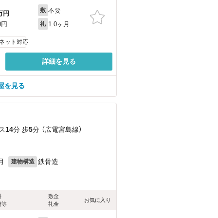
不要
敷
万円
1.0ヶ月
0円
礼
ネット対応
詳細を見る
屋を見る
ス
14
分 歩
5
分 （広電宮島線）
月
鉄骨造
建物構造
料
敷金
お気に入り
費等
礼金