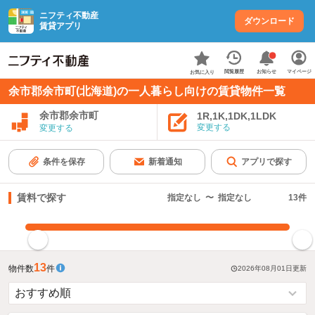
ニフティ不動産
ダウンロード
賃貸アプリ
お知らせ
閲覧履歴
マイページ
お気に入り
余市郡余市町(北海道)の一人暮らし向けの賃貸物件一覧
余市郡余市町
1R,1K,1DK,1LDK
変更する
変更する
条件を保存
新着通知
アプリで探す
賃料で探す
指定なし
〜
指定なし
13
件
指定した賃料で絞り込む
13
物件数
件
2026年08月01日
更新