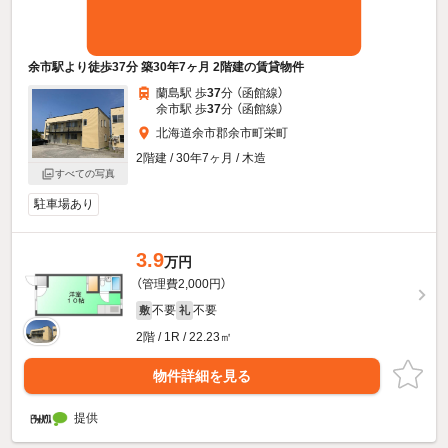
余市駅より徒歩37分 築30年7ヶ月 2階建の賃貸物件
蘭島駅 歩
37
分 （函館線）
余市駅 歩
37
分 （函館線）
北海道余市郡余市町栄町
2階建 / 30年7ヶ月 / 木造
すべての写真
駐車場あり
3.9
万円
（管理費2,000円）
不要
不要
敷
礼
2階 / 1R / 22.23㎡
物件詳細を見る
提供