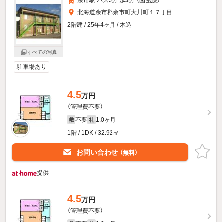
余市駅 バス
5
分 歩
3
分 （函館線）
北海道余市郡余市町大川町１７丁目
2階建 / 25年4ヶ月 / 木造
すべての写真
駐車場あり
4.5
万円
（管理費不要）
不要
1.0ヶ月
敷
礼
1階 / 1DK / 32.92㎡
お問い合わせ
（無料）
提供
4.5
万円
（管理費不要）