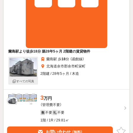
蘭島駅より徒歩18分 築28年5ヶ月 2階建の賃貸物件
蘭島駅 歩
18
分 （函館線）
北海道余市郡余市町栄町
2階建 / 28年5ヶ月 / 木造
すべての写真
3
万円
（管理費不要）
不要
不要
敷
礼
1階 / 1R / 29.81㎡
お問い合わせ
（無料）