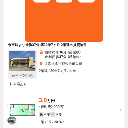
余市駅より徒歩37分 築30年7ヶ月 2階建の賃貸物件
蘭島駅 歩
36
分 （函館線）
余市駅 歩
37
分 （函館線）
北海道余市郡余市町栄町
2階建 / 30年7ヶ月 / 木造
すべての写真
駐車場あり
3.9
万円
（管理費2,000円）
不要
不要
敷
礼
1階 / 1R / 20.0㎡