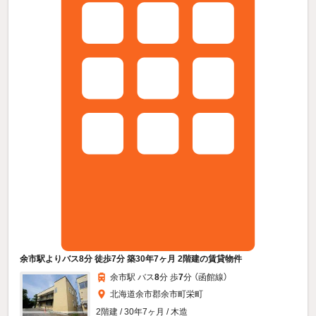
余市駅よりバス8分 徒歩7分 築30年7ヶ月 2階建の賃貸物件
余市駅 バス
8
分 歩
7
分 （函館線）
北海道余市郡余市町栄町
2階建 / 30年7ヶ月 / 木造