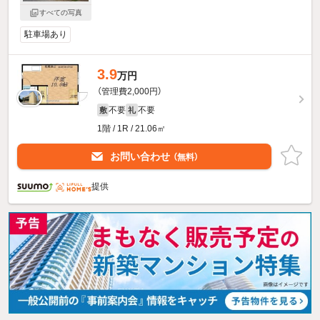
すべての写真
駐車場あり
3.9
万円
（管理費2,000円）
不要
不要
敷
礼
1階 / 1R / 21.06㎡
お問い合わせ
（無料）
提供