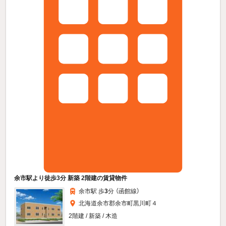
余市駅より徒歩3分 新築 2階建の賃貸物件
余市駅 歩
3
分 （函館線）
北海道余市郡余市町黒川町４
2階建 / 新築 / 木造