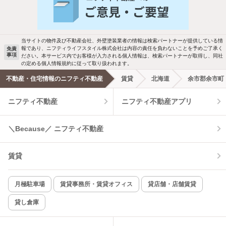
バス・トイレ別
2階以上
駐車場あり
ペット相談
当サイトの物件及び不動産会社、外壁塗装業者の情報は検索パートナーが提供している情
報であり、ニフティライフスタイル株式会社は内容の責任を負わないことを予めご了承く
免責
事項
ださい。本サービス内でお客様が入力される個人情報は、検索パートナーが取得し、同社
洗濯機置場あり
独立洗面台
の定める個人情報規約に従って取り扱われます。
不動産・住宅情報のニフティ不動産
賃貸
北海道
余市郡余市町
エアコンあり
都市ガス
ニフティ不動産
ニフティ不動産アプリ
温水洗浄便座
オートロック
＼Because／ ニフティ不動産
コンロ2口以上
追焚き機能
賃貸
TV付インターホン
角部屋
新着のみ
インターネット無料
月極駐車場
賃貸事務所・賃貸オフィス
貸店舗・店舗賃貸
貸し倉庫
該当件数:
物件一覧に反映
13
件