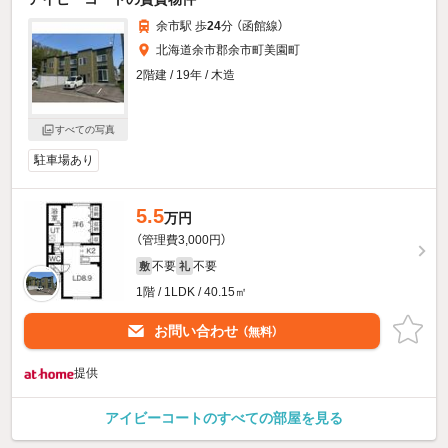
余市駅 歩
24
分 （函館線）
北海道余市郡余市町美園町
2階建 / 19年 / 木造
すべての写真
駐車場あり
5.5
万円
（管理費3,000円）
不要
不要
敷
礼
1階 / 1LDK / 40.15㎡
お問い合わせ
（無料）
提供
アイビーコートのすべての部屋を見る