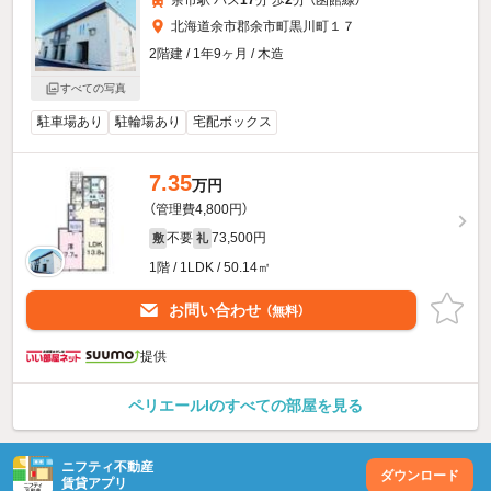
北海道余市郡余市町黒川町１７
2階建 / 1年9ヶ月 / 木造
すべての写真
駐車場あり
駐輪場あり
宅配ボックス
7.35
万円
（管理費4,800円）
不要
73,500円
敷
礼
1階 / 1LDK / 50.14㎡
お問い合わせ
（無料）
提供
ペリエールIのすべての部屋を見る
ニフティ不動産
ダウンロード
賃貸アプリ