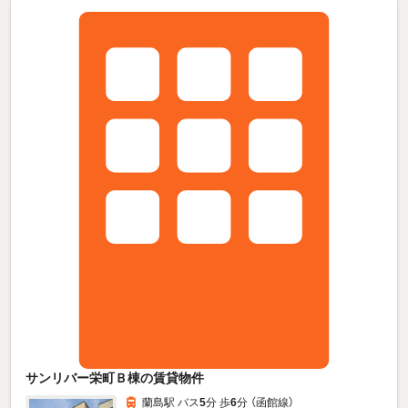
サンリバー栄町Ｂ棟の賃貸物件
蘭島駅 バス
5
分 歩
6
分 （函館線）