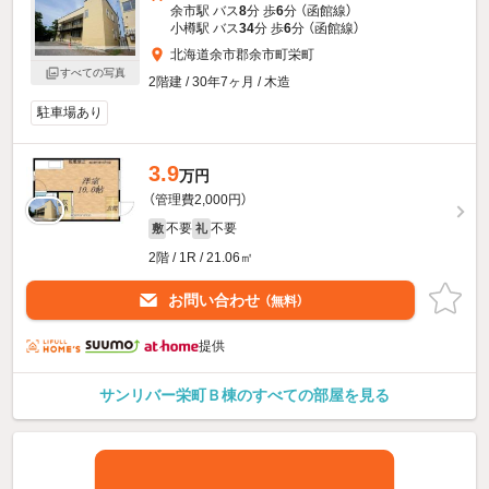
余市駅 バス
8
分 歩
6
分 （函館線）
小樽駅 バス
34
分 歩
6
分 （函館線）
北海道余市郡余市町栄町
すべての写真
2階建 / 30年7ヶ月 / 木造
駐車場あり
3.9
万円
（管理費2,000円）
不要
不要
敷
礼
2階 / 1R / 21.06㎡
お問い合わせ
（無料）
提供
サンリバー栄町Ｂ棟のすべての部屋を見る