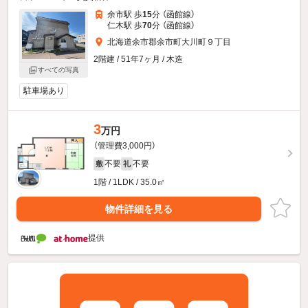
余市駅 歩
15
分 （函館線）
仁木駅 歩
70
分 （函館線）
北海道余市郡余市町大川町９丁目
2階建 / 51年7ヶ月 / 木造
すべての写真
駐車場あり
3
万円
（管理費3,000円）
不要
不要
敷
礼
1階 / 1LDK / 35.0㎡
物件詳細を見る
提供