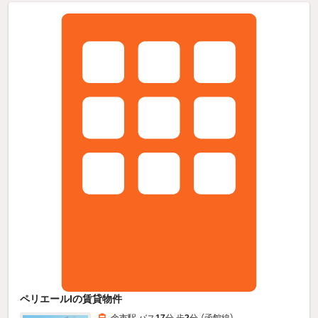
ペリエールIの賃貸物件
余市駅 バス
17
分 歩
2
分 （函館線）