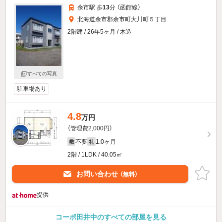
余市駅 歩
13
分 （函館線）
北海道余市郡余市町大川町５丁目
2階建 / 26年5ヶ月 / 木造
すべての写真
駐車場あり
4.8
万円
（管理費2,000円）
不要
1.0ヶ月
敷
礼
2階 / 1LDK / 40.05㎡
お問い合わせ
（無料）
提供
コーポ田井中のすべての部屋を見る