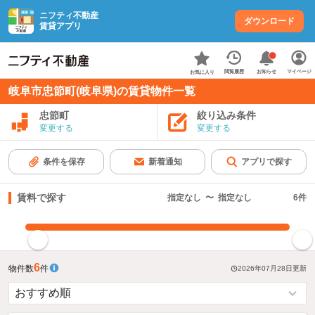
ニフティ不動産
ダウンロード
賃貸アプリ
お知らせ
閲覧履歴
マイページ
お気に入り
岐阜市忠節町(岐阜県)の賃貸物件一覧
忠節町
絞り込み条件
変更する
変更する
条件を保存
新着通知
アプリで探す
賃料で探す
指定なし
〜
指定なし
6
件
指定した賃料で絞り込む
6
物件数
件
2026年07月28日
更新