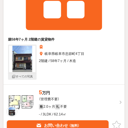
築58年7ヶ月 2階建の賃貸物件
岐阜県岐阜市忠節町4丁目
2階建 / 58年7ヶ月 / 木造
すべての写真
5
万円
（管理費不要）
2.0ヶ月
不要
敷
礼
- / 3LDK / 62.14㎡
お問い合わせ
（無料）