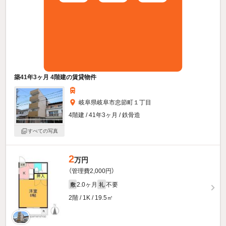
築41年3ヶ月 4階建の賃貸物件
岐阜県岐阜市忠節町１丁目
4階建 / 41年3ヶ月 / 鉄骨造
すべての写真
2
万円
（管理費2,000円）
2.0ヶ月
不要
敷
礼
2階 / 1K / 19.5㎡