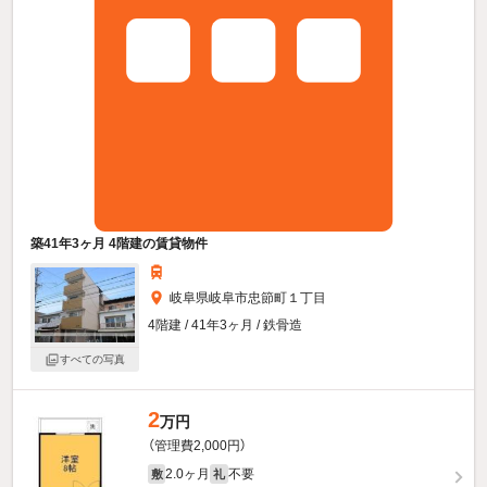
築41年3ヶ月 4階建の賃貸物件
岐阜県岐阜市忠節町１丁目
4階建 / 41年3ヶ月 / 鉄骨造
すべての写真
2
万円
（管理費2,000円）
2.0ヶ月
不要
敷
礼