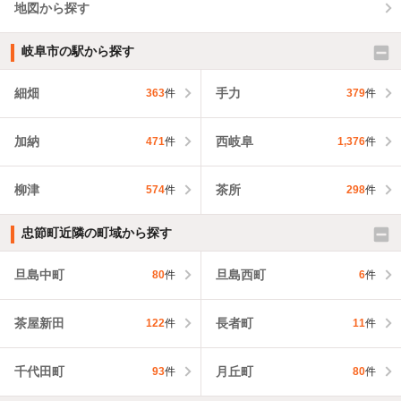
地図から探す
岐阜市の駅から探す
細畑
手力
363
件
379
件
加納
西岐阜
471
件
1,376
件
柳津
茶所
574
件
298
件
忠節町近隣の町域から探す
旦島中町
旦島西町
80
件
6
件
茶屋新田
長者町
122
件
11
件
千代田町
月丘町
93
件
80
件