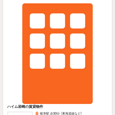
ハイム岩崎の賃貸物件
岐阜駅 歩
33
分 （東海道線
など
）