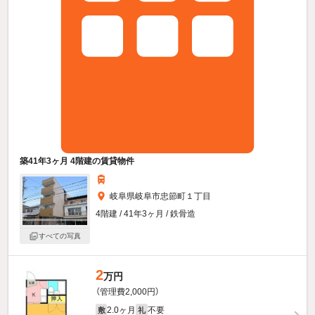
築41年3ヶ月 4階建の賃貸物件
岐阜県岐阜市忠節町１丁目
4階建 / 41年3ヶ月 / 鉄骨造
すべての写真
2
万円
（管理費2,000円）
2.0ヶ月
不要
敷
礼