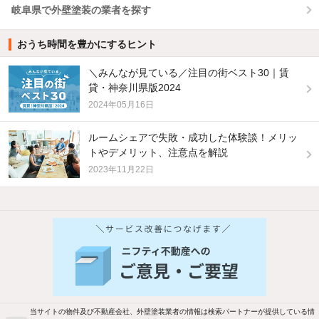
岐阜県で外壁塗装の業者を探す
おうち時間を豊かにするヒント
＼みんなが見ている／注目の街ベスト30｜賃
貸・神奈川県版2024
2024年05月16日
ルームシェアで失敗・成功した体験談！メリッ
トやデメリット、注意点を解説
2023年11月22日
他の人はこんな条件で絞り込んでいます！
人気のこだわり条件
バス・トイレ別
2階以上
駐車場あり
ペット相談
当サイトの物件及び不動産会社、外壁塗装業者の情報は検索パートナーが提供している情