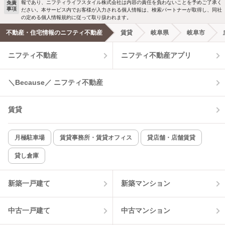
報であり、ニフティライフスタイル株式会社は内容の責任を負わないことを予めご了承く
免責
事項
ださい。本サービス内でお客様が入力される個人情報は、検索パートナーが取得し、同社
洗濯機置場あり
独立洗面台
の定める個人情報規約に従って取り扱われます。
不動産・住宅情報のニフティ不動産
賃貸
岐阜県
岐阜市
エアコンあり
都市ガス
ニフティ不動産
ニフティ不動産アプリ
温水洗浄便座
オートロック
＼Because／ ニフティ不動産
コンロ2口以上
追焚き機能
賃貸
TV付インターホン
角部屋
新着のみ
インターネット無料
月極駐車場
賃貸事務所・賃貸オフィス
貸店舗・店舗賃貸
貸し倉庫
該当件数:
物件一覧に反映
6
件
新築一戸建て
新築マンション
中古一戸建て
中古マンション