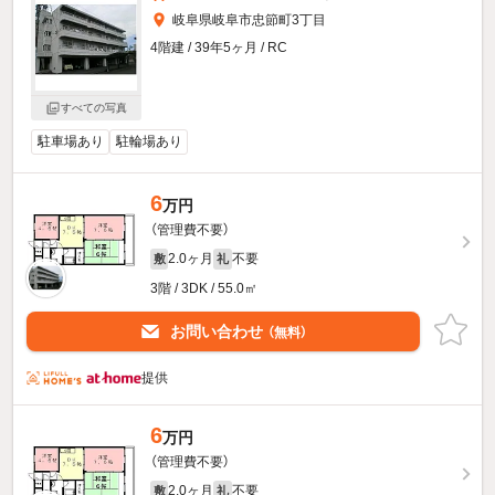
岐阜県岐阜市忠節町3丁目
4階建 / 39年5ヶ月 / RC
すべての写真
駐車場あり
駐輪場あり
6
万円
（管理費不要）
2.0ヶ月
不要
敷
礼
3階 / 3DK / 55.0㎡
お問い合わせ
（無料）
提供
6
万円
（管理費不要）
2.0ヶ月
不要
敷
礼