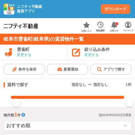
ニフティ不動産
ダウンロード
賃貸アプリ
お知らせ
閲覧履歴
マイページ
お気に入り
岐阜市雲雀町(岐阜県)の賃貸物件一覧
雲雀町
絞り込み条件
変更する
変更する
条件を保存
新着通知
アプリで探す
賃料で探す
指定なし
〜
指定なし
1
件
指定した賃料で絞り込む
1
物件数
件
2026年06月02日
更新