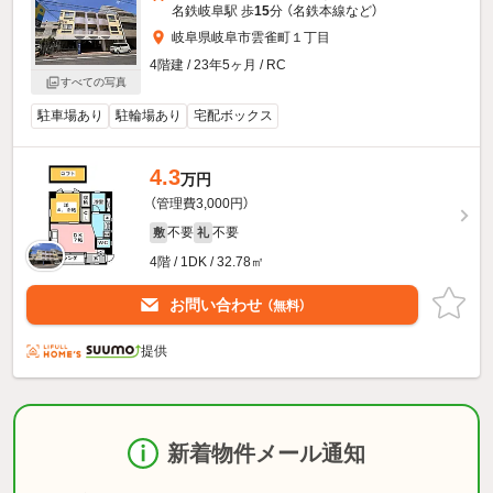
名鉄岐阜駅 歩
15
分 （名鉄本線
など
）
岐阜県岐阜市雲雀町１丁目
4階建 / 23年5ヶ月 / RC
すべての写真
駐車場あり
駐輪場あり
宅配ボックス
4.3
万円
（管理費3,000円）
不要
不要
敷
礼
4階 / 1DK / 32.78㎡
お問い合わせ
（無料）
提供
新着物件メール通知