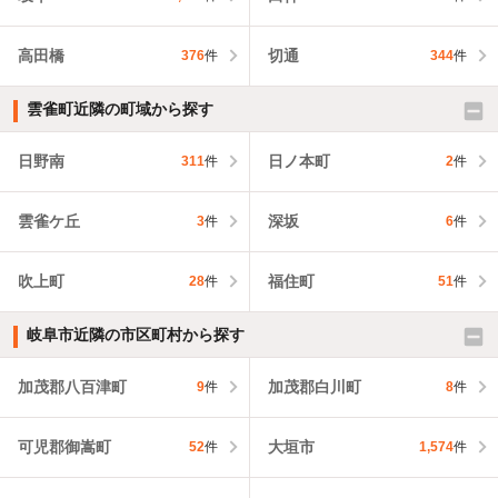
高田橋
切通
376
件
344
件
雲雀町近隣の町域から探す
日野南
日ノ本町
311
件
2
件
雲雀ケ丘
深坂
3
件
6
件
吹上町
福住町
28
件
51
件
岐阜市近隣の市区町村から探す
加茂郡八百津町
加茂郡白川町
9
件
8
件
可児郡御嵩町
大垣市
52
件
1,574
件