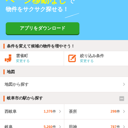
で
物件をサクサク探せる！
アプリをダウンロード
条件を変えて候補の物件を増やそう！
雲雀町
絞り込み条件
変更する
変更する
地図
地図から探す
岐阜市の駅から探す
西岐阜
茶所
1,376
件
298
件
岐阜
田神
5,260
件
787
件