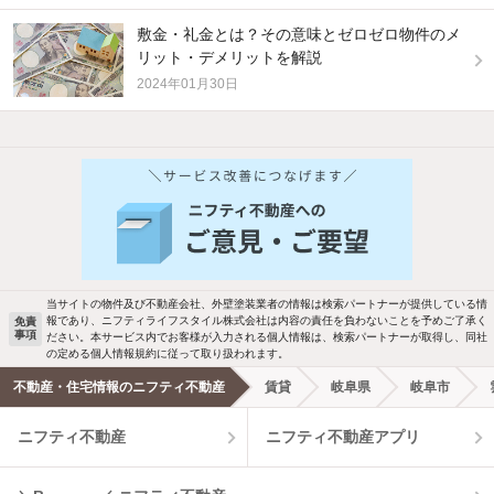
敷金・礼金とは？その意味とゼロゼロ物件のメ
リット・デメリットを解説
2024年01月30日
他の人はこんな条件で絞り込んでいます！
人気のこだわり条件
バス・トイレ別
2階以上
駐車場あり
ペット相談
当サイトの物件及び不動産会社、外壁塗装業者の情報は検索パートナーが提供している情
報であり、ニフティライフスタイル株式会社は内容の責任を負わないことを予めご了承く
免責
事項
ださい。本サービス内でお客様が入力される個人情報は、検索パートナーが取得し、同社
洗濯機置場あり
独立洗面台
の定める個人情報規約に従って取り扱われます。
不動産・住宅情報のニフティ不動産
賃貸
岐阜県
岐阜市
エアコンあり
都市ガス
ニフティ不動産
ニフティ不動産アプリ
温水洗浄便座
オートロック