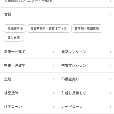
＼Because／ ニフティ不動産
コンロ2口以上
追焚き機能
賃貸
TV付インターホン
角部屋
新着のみ
インターネット無料
月極駐車場
賃貸事務所・賃貸オフィス
貸店舗・店舗賃貸
貸し倉庫
該当件数:
物件一覧に反映
1
件
新築一戸建て
新築マンション
中古一戸建て
中古マンション
土地
不動産売却
外壁塗装
引越し見積もり
住宅ローン
カードローン