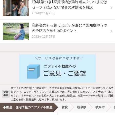
【体験談つき】家賃滞納は強制退去？いつまでは
セーフ？払えない場合の対処法を解説
2024年11月25日
高齢者の引っ越しはボケが進む？認知症やうつ
の予防のため6つのポイント
2023年12月27日
他の人はこんな条件で絞り込んでいます！
人気のこだわり条件
バス・トイレ別
2階以上
駐車場あり
ペット相談
当サイトの物件及び不動産会社、外壁塗装業者の情報は検索パートナーが提供している情
報であり、ニフティライフスタイル株式会社は内容の責任を負わないことを予めご了承く
免責
洗濯機置場あり
独立洗面台
事項
ださい。本サービス内でお客様が入力される個人情報は、検索パートナーが取得し、同社
の定める個人情報規約に従って取り扱われます。
エアコンあり
都市ガス
不動産・住宅情報のニフティ不動産
賃貸
岐阜県
岐阜市