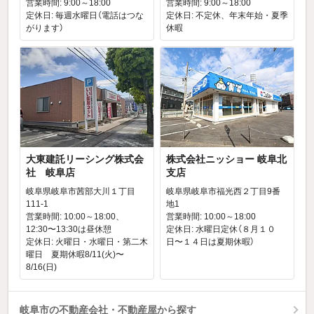
営業時間: 9:00～18:00
営業時間: 9:00～18:00
定休日: 毎週水曜日（電話はつな
定休日: 不定休、年末年始・夏季
がります）
休暇
大東建託リーシング株式会
株式会社ニッショー 岐阜北
社 岐阜店
支店
岐阜県岐阜市茜部大川１丁目
岐阜県岐阜市福光西２丁目9番
111-1
地1
営業時間: 10:00～18:00、
営業時間: 10:00～18:00
12:30〜13:30は昼休憩
定休日: 水曜日定休（８月１０
定休日: 火曜日・水曜日・第二木
日〜１４日は夏期休暇）
曜日 夏期休暇8/11(火)〜
8/16(日)
岐阜市の不動産会社・不動産屋から探す