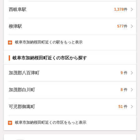
西岐阜駅
1,378
件
柳津駅
577
件
岐阜市加納桜田町近くの駅をもっと表示
長森駅
加納駅
田神駅
500
470
789
件
件
件
岐阜市加納桜田町近くの市区から探す
加茂郡八百津町
9
件
加茂郡白川町
8
件
可児郡御嵩町
51
件
岐阜市加納桜田町近くの市区をもっと表示
大垣市
高山市
多治見市
1,645
143
550
件
件
件