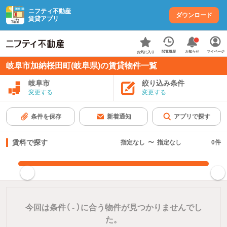
ニフティ不動産
ダウンロード
賃貸アプリ
お知らせ
閲覧履歴
マイページ
お気に入り
岐阜市加納桜田町(岐阜県)の賃貸物件一覧
岐阜市
絞り込み条件
変更する
変更する
条件を保存
新着通知
アプリで探す
賃料で探す
指定なし
〜
指定なし
0
件
指定した賃料で絞り込む
今回は条件（
-
）に合う物件が見つかりませんでし
た。