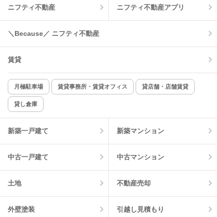
ニフティ不動産
ニフティ不動産アプリ
温水洗浄便座
オートロック
コンロ2口以上
追焚き機能
＼Because／ ニフティ不動産
TV付インターホン
角部屋
賃貸
新着のみ
インターネット無料
月極駐車場
賃貸事務所・賃貸オフィス
貸店舗・店舗賃貸
貸し倉庫
該当件数:
物件一覧に反映
0
件
新築一戸建て
新築マンション
中古一戸建て
中古マンション
土地
不動産売却
外壁塗装
引越し見積もり