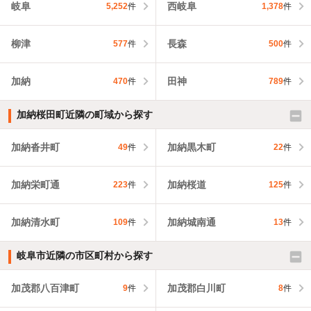
岐阜
西岐阜
5,252
件
1,378
件
柳津
長森
577
件
500
件
加納
田神
470
件
789
件
加納桜田町近隣の町域から探す
加納沓井町
加納黒木町
49
件
22
件
加納栄町通
加納桜道
223
件
125
件
加納清水町
加納城南通
109
件
13
件
岐阜市近隣の市区町村から探す
加茂郡八百津町
加茂郡白川町
9
件
8
件