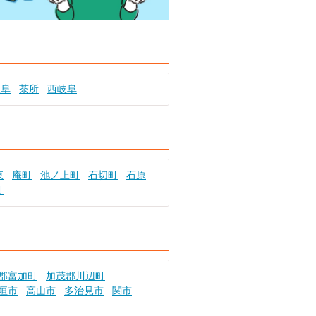
岐阜
茶所
西岐阜
東
庵町
池ノ上町
石切町
石原
町
郡富加町
加茂郡川辺町
垣市
高山市
多治見市
関市