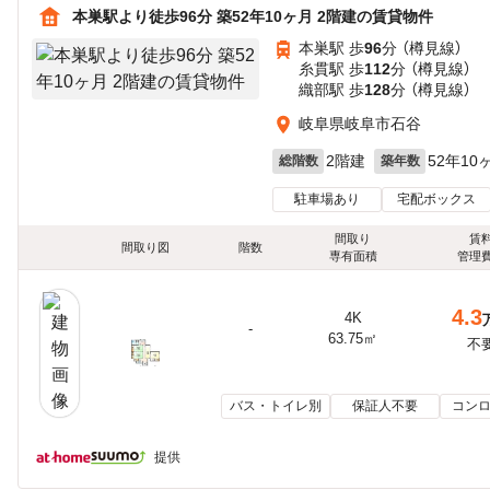
本巣駅より徒歩96分 築52年10ヶ月 2階建の賃貸物件
本巣駅 歩
96
分 （樽見線）
糸貫駅 歩
112
分 （樽見線）
織部駅 歩
128
分 （樽見線）
岐阜県岐阜市石谷
2階建
52年10
総階数
築年数
駐車場あり
宅配ボックス
間取り
賃
間取り図
階数
専有面積
管理
4.3
4K
-
63.75㎡
不
バス・トイレ別
保証人不要
コンロ
提供