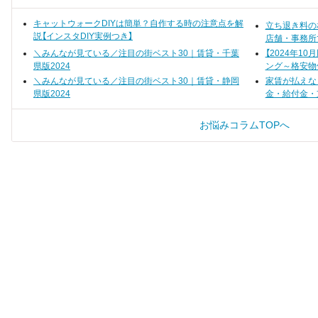
分からない」このよ
の？」と不安になりますよね。本記
ている人はいません
事では、女性50人の独自アンケー
トに基づき、失恋から立ち直るま
キャットウォークDIYは簡単？自作する時の注意点を解
立ち退き料の
でにかかる平均期間や、立ち直る
説【インスタDIY実例つき】
店舗・事務所
ために効果的だった行動をランキ
ング形式でご紹介。引越しを含め
＼みんなが見ている／注目の街ベスト30｜賃貸・千葉
【2024年1
た、あなたに合った最適な乗り越
県版2024
ング～格安物
え方を見つけましょう。
＼みんなが見ている／注目の街ベスト30｜賃貸・静岡
家賃が払えな
県版2024
金・給付金・
お悩みコラムTOPへ