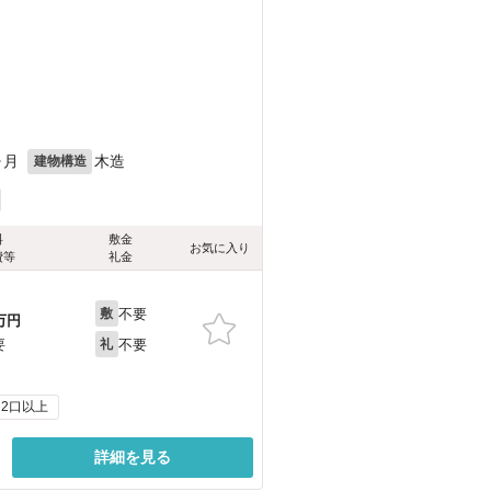
ヶ月
木造
建物構造
料
敷金
お気に入り
費等
礼金
不要
敷
万円
不要
要
礼
2口以上
詳細を見る