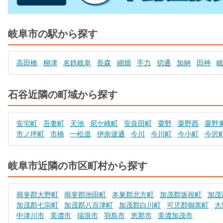
岐阜市の駅から探す
高田橋
柳津
名鉄岐阜
長森
細畑
手力
切通
加納
田神
石谷近隣の町域から探す
安宅町
吾妻町
天池
尼ケ崎町
安良田町
粟野
粟野西
粟野
市ノ坪町
市橋
一松道
伊奈波通
今川
今川町
今小町
今沢
岐阜市近隣の市区町村から探す
揖斐郡大野町
揖斐郡池田町
本巣郡北方町
加茂郡坂祝町
加茂
加茂郡七宗町
加茂郡八百津町
加茂郡白川町
可児郡御嵩町
大
中津川市
美濃市
瑞浪市
羽島市
恵那市
美濃加茂市