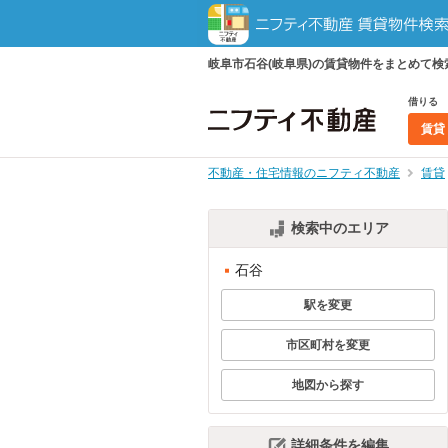
岐阜市石谷(岐阜県)の賃貸物件をまとめて
借りる
賃貸
不動産・住宅情報のニフティ不動産
賃貸
検索中のエリア
石谷
駅を変更
市区町村を変更
地図から探す
詳細条件を編集