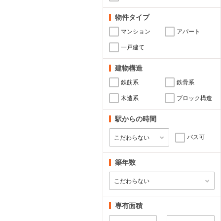
物件タイプ
マンション
アパート
一戸建て
建物構造
鉄筋系
鉄骨系
木造系
ブロック構造
駅からの時間
バス可
築年数
専有面積