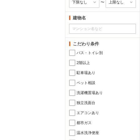
〜
建物名
こだわり条件
バス・トイレ別
2階以上
駐車場あり
ペット相談
洗濯機置場あり
独立洗面台
エアコンあり
都市ガス
温水洗浄便座