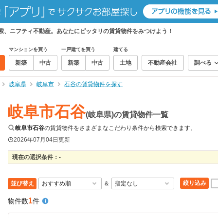
検索、ニフティ不動産。あなたにピッタリの賃貸物件をみつけよう！
マンションを買う
一戸建てを買う
建てる
新築
中古
新築
中古
土地
不動産会社
調べる
岐阜県
岐阜市
石谷の賃貸物件を探す
岐阜市石谷
(岐阜県)の賃貸物件一覧
岐阜市石谷
の賃貸物件をさまざまなこだわり条件から検索できます。
2026年07月04日
更新
現在の選択条件：
-
絞り込み
並び替え
＆
1
物件数
件