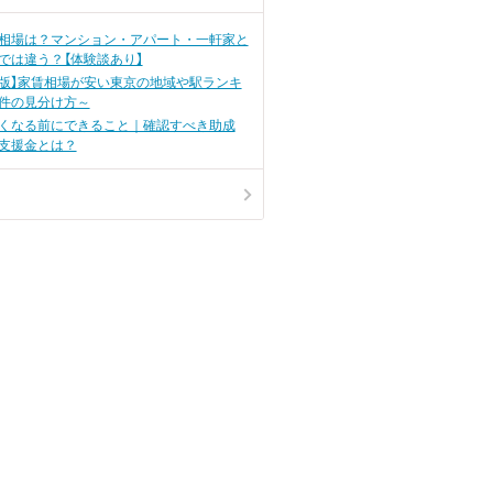
うに不安に思っ
間たちがひとつ屋根の下で暮らす
か？
タイプもありますが、友達同士で
賃貸物件を借りてのルームシェア
相場は？マンション・アパート・一軒家と
も人気ですよね、 「にぎやかで楽
では違う？【体験談あり】
しそう」「家賃や光熱費の負担が少
ない」といったメリットに目が奪わ
0月版】家賃相場が安い東京の地域や駅ランキ
れがちですが、実際のところデメ
件の見分け方～
リットはないのでしょうか？ 今回
はルームシェアのメリット・デメ
くなる前にできること｜確認すべき助成
リットについて、実際にルームシ
支援金とは？
ェアをしていた25名の方の声を集
めました。