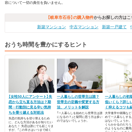
容について一切の責任を負いません。
【岐阜市石谷】の購入物件
からお探しの方はこ
新築マンション
中古マンション
新築一戸建て
おうち時間を豊かにするヒント
【女性50人にアンケート】失
一人暮らしの世帯主は誰？
一人暮らしの初
恋から立ち直る方法は？期
世帯主の定義や変更する方
低いくら？詳し
間・行動別に見る辛い気持
法、メリットを解説
く抑えるコツも
ちを乗り越える対処法
「一人暮らしを始めたら世帯主は誰
大学進学や就職など
になるの？」と疑問に思う方は多い
めて一人暮らしする
失恋の気持ちを切り替えるため
のではないでしょうか。
はないでしょうか。
に、どんな方法があるか知りたい
くらかかるのだろう
あなた！ 失恋は誰にでも起こりま
のようなものに費用
すが、「この辛さはいつまで続く