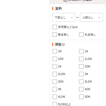
賃料
〜
管理費など込み
敷金無し
礼金無し
間取り
1R
1K
1DK
1LDK
2K
2DK
2LDK
3K
3DK
3LDK
4K
4DK
4LDK
5DK
5LDK以上