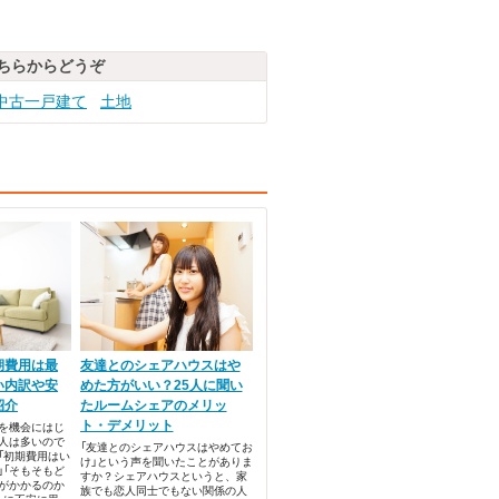
ちらからどうぞ
中古一戸建て
土地
期費用は最
友達とのシェアハウスはや
い内訳や安
めた方がいい？25人に聞い
紹介
たルームシェアのメリッ
ト・デメリット
を機会にはじ
人は多いので
「友達とのシェアハウスはやめてお
「初期費用はい
け」という声を聞いたことがありま
」「そもそもど
すか？シェアハウスというと、家
がかかるのか
族でも恋人同士でもない関係の人