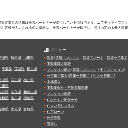
壁塗装業者の情報は検索パートナーが提供している情報であり、ニフティライフスタ
でお客様が入力される個人情報は、検索パートナーが取得し、同社の定める個人情報
メニュー
宮城県
秋田県
山形県
賃貸
（
賃貸マンション
｜
賃貸アパート
｜
賃貸一戸建て
不動産購入情報
千葉県
茨城県
栃木県
マンション購入
（
新築マンション
｜
中古マンション
）
一戸建て購入
（
新築一戸建て
｜
中古一戸建て
）
富山県
石川県
福井県
土地購入
三重県
不動産会社・不動産屋情報
滋賀県
奈良県
和歌山県
マンション情報
島根県
山口県
徳島県
住みやすい街サーチ
住まい探しコラム
熊本県
大分県
宮崎県
住宅ローン
外壁塗装
引越し