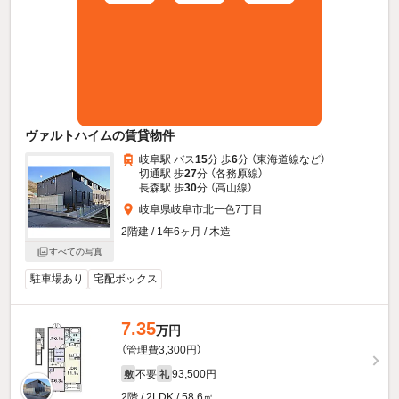
ヴァルトハイムの賃貸物件
岐阜駅 バス
15
分 歩
6
分 （東海道線
など
）
切通駅 歩
27
分 （各務原線）
長森駅 歩
30
分 （高山線）
岐阜県岐阜市北一色7丁目
2階建 / 1年6ヶ月 / 木造
すべての写真
駐車場あり
宅配ボックス
7.35
万円
（管理費3,300円）
不要
93,500円
敷
礼
2階 / 2LDK / 58.6㎡