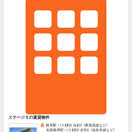
ステージＳの賃貸物件
岐阜駅 バス
15
分 歩
2
分 （東海道線
など
）
名鉄岐阜駅 バス
14
分 歩
3
分 （名鉄本線
など
）