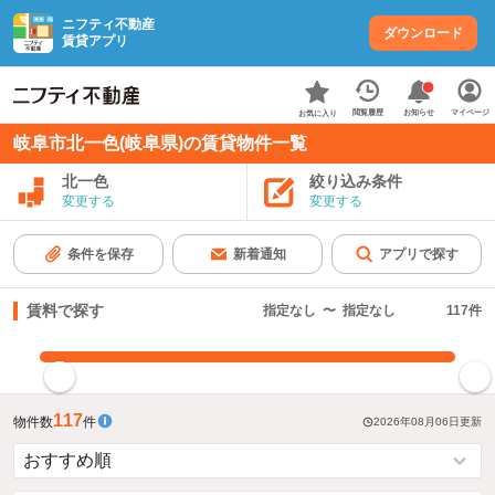
ニフティ不動産
ダウンロード
賃貸アプリ
お知らせ
閲覧履歴
マイページ
お気に入り
岐阜市北一色(岐阜県)の賃貸物件一覧
北一色
絞り込み条件
変更する
変更する
条件を保存
新着通知
アプリで探す
賃料で探す
指定なし
〜
指定なし
117
件
指定した賃料で絞り込む
117
物件数
件
2026年08月06日
更新