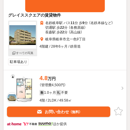
グレイススクエアの賃貸物件
名鉄岐阜駅 バス
11
分 歩
9
分 （名鉄本線
など
）
切通駅 歩
22
分 （各務原線）
長森駅 歩
22
分 （高山線）
岐阜県岐阜市北一色9丁目
4階建 / 28年6ヶ月 / 鉄骨造
すべての写真
駐車場あり
4.8
万円
（管理費4,500円）
1.0ヶ月
不要
敷
礼
4階 / 2LDK / 49.58㎡
お問い合わせ
（無料）
ほか提供