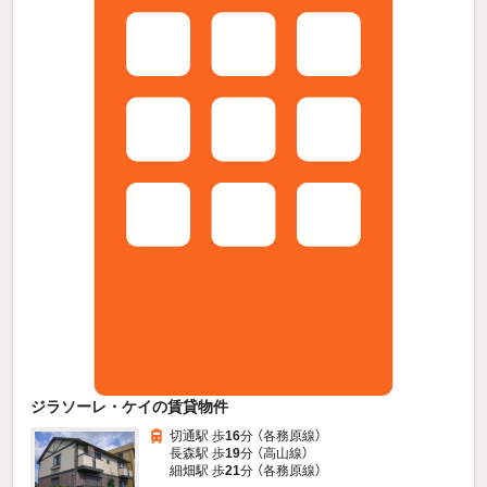
ジラソーレ・ケイの賃貸物件
切通駅 歩
16
分 （各務原線）
長森駅 歩
19
分 （高山線）
細畑駅 歩
21
分 （各務原線）