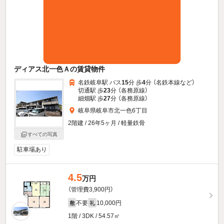
ディアス北一色Ａの賃貸物件
名鉄岐阜駅 バス
15
分 歩
4
分 （名鉄本線
など
）
切通駅 歩
23
分 （各務原線）
細畑駅 歩
27
分 （各務原線）
岐阜県岐阜市北一色6丁目
2階建 / 26年5ヶ月 / 軽量鉄骨
すべての写真
駐車場あり
4.5
万円
（管理費3,900円）
不要
10,000円
敷
礼
1階 / 3DK / 54.57㎡