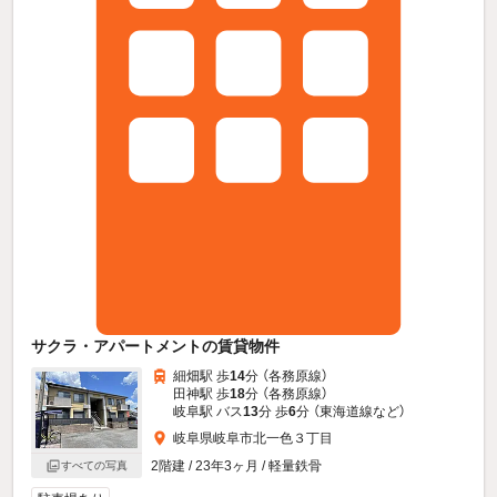
サクラ・アパートメントの賃貸物件
細畑駅 歩
14
分 （各務原線）
田神駅 歩
18
分 （各務原線）
岐阜駅 バス
13
分 歩
6
分 （東海道線
など
）
岐阜県岐阜市北一色３丁目
2階建 / 23年3ヶ月 / 軽量鉄骨
すべての写真