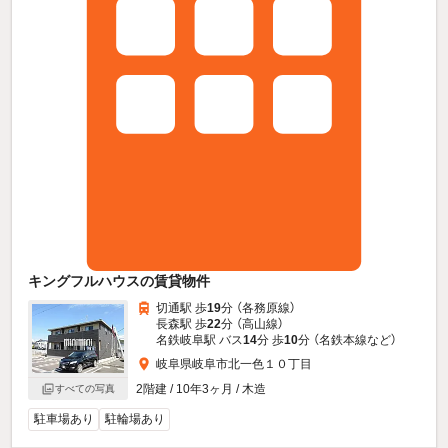
キングフルハウスの賃貸物件
切通駅 歩
19
分 （各務原線）
長森駅 歩
22
分 （高山線）
名鉄岐阜駅 バス
14
分 歩
10
分 （名鉄本線
など
）
岐阜県岐阜市北一色１０丁目
2階建 / 10年3ヶ月 / 木造
すべての写真
駐車場あり
駐輪場あり