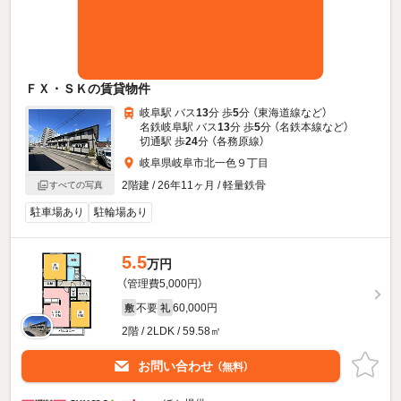
ＦＸ・ＳＫの賃貸物件
岐阜駅 バス
13
分 歩
5
分 （東海道線
など
）
名鉄岐阜駅 バス
13
分 歩
5
分 （名鉄本線
など
）
切通駅 歩
24
分 （各務原線）
岐阜県岐阜市北一色９丁目
2階建 / 26年11ヶ月 / 軽量鉄骨
すべての写真
駐車場あり
駐輪場あり
5.5
万円
（管理費5,000円）
不要
60,000円
敷
礼
2階 / 2LDK / 59.58㎡
お問い合わせ
（無料）