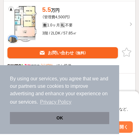
5.5
万円
（管理費4,500円）
1.0ヶ月
不要
敷
礼
3階 / 2LDK / 57.85㎡
お問い合わせ
（無料）
ほか提供
By using our services, you agree that we and
5.6
万円
our
partners
use cookies to improve
（管理費4,500円）
advertising and enhance your experience on
1.0ヶ月
不要
敷
礼
アプリに切り替えて、サクサクお部屋探し
our services.
Privacy Policy
1階 / 2LDK / 57.85㎡
会員登録なしですぐ使える。マップ検索やお気に入り保存など、
アプリ限定の便利な機能が使えます！
お問い合わせ
OK
（無料）
Web版で続行
アプリを開く
市区町村を変更
絞り込み条件を変更
ほか提供