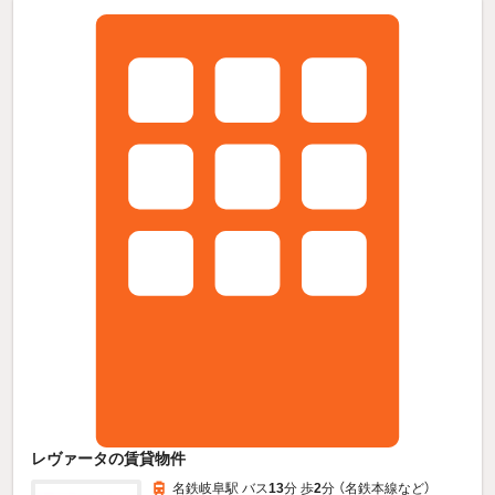
レヴァータの賃貸物件
名鉄岐阜駅 バス
13
分 歩
2
分 （名鉄本線
など
）