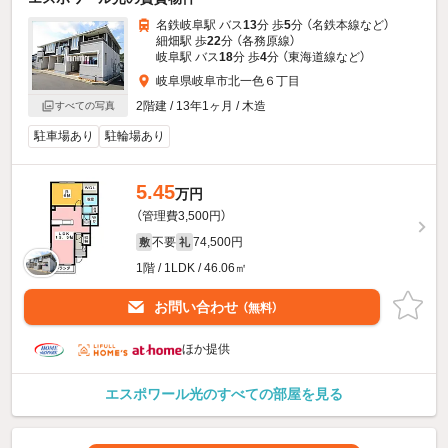
名鉄岐阜駅 バス
13
分 歩
5
分 （名鉄本線
など
）
細畑駅 歩
22
分 （各務原線）
岐阜駅 バス
18
分 歩
4
分 （東海道線
など
）
岐阜県岐阜市北一色６丁目
2階建 / 13年1ヶ月 / 木造
すべての写真
駐車場あり
駐輪場あり
5.45
万円
（管理費3,500円）
不要
74,500円
敷
礼
1階 / 1LDK / 46.06㎡
お問い合わせ
（無料）
ほか提供
エスポワール光のすべての部屋を見る