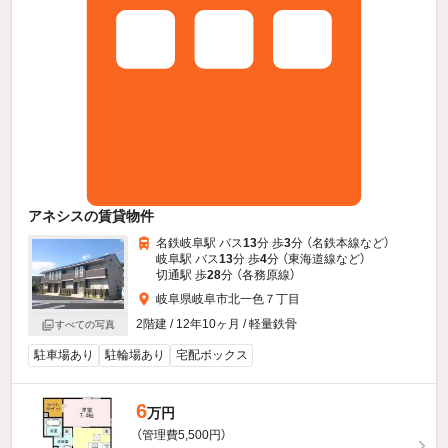
アネシスの賃貸物件
名鉄岐阜駅 バス
13
分 歩
3
分 （名鉄本線
など
）
岐阜駅 バス
13
分 歩
4
分 （東海道線
など
）
切通駅 歩
28
分 （各務原線）
岐阜県岐阜市北一色７丁目
2階建 / 12年10ヶ月 / 軽量鉄骨
すべての写真
駐車場あり
駐輪場あり
宅配ボックス
6
万円
（管理費5,500円）