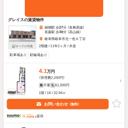
グレイスの賃貸物件
細畑駅 歩
27
分 （各務原線）
長森駅 歩
30
分 （高山線）
岐阜県岐阜市北一色６丁目
2階建 / 11年2ヶ月 / 木造
すべての写真
駐車場あり
駐輪場あり
4.1
万円
（管理費2,200円）
不要
61,000円
敷
礼
1階 / 1K / 32.94㎡
お問い合わせ
（無料）
提供