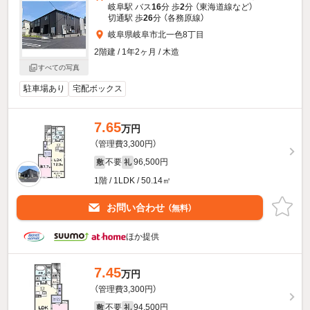
岐阜駅 バス
16
分 歩
2
分 （東海道線
など
）
切通駅 歩
26
分 （各務原線）
岐阜県岐阜市北一色8丁目
2階建 / 1年2ヶ月 / 木造
すべての写真
駐車場あり
宅配ボックス
7.65
万円
（管理費3,300円）
不要
96,500円
敷
礼
1階 / 1LDK / 50.14㎡
お問い合わせ
（無料）
ほか提供
7.45
万円
（管理費3,300円）
不要
94,500円
敷
礼