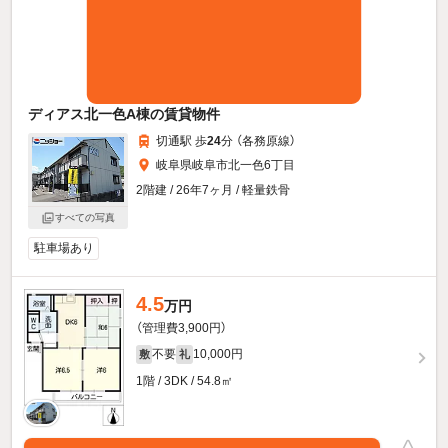
ディアス北一色A棟の賃貸物件
切通駅 歩
24
分 （各務原線）
岐阜県岐阜市北一色6丁目
2階建 / 26年7ヶ月 / 軽量鉄骨
すべての写真
駐車場あり
4.5
万円
（管理費3,900円）
不要
10,000円
敷
礼
1階 / 3DK / 54.8㎡