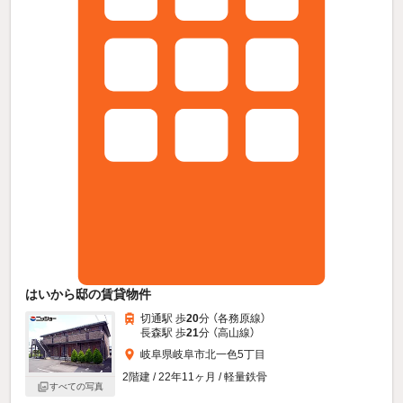
はいから邸の賃貸物件
切通駅 歩
20
分 （各務原線）
長森駅 歩
21
分 （高山線）
岐阜県岐阜市北一色5丁目
2階建 / 22年11ヶ月 / 軽量鉄骨
すべての写真