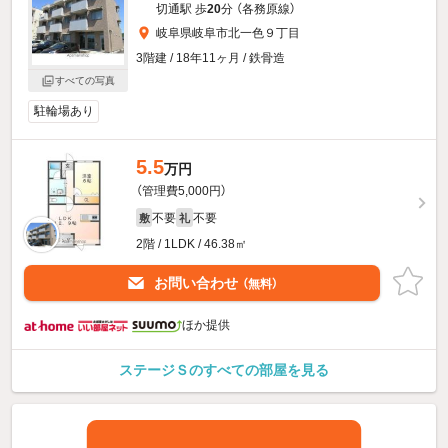
切通駅 歩
20
分 （各務原線）
岐阜県岐阜市北一色９丁目
3階建 / 18年11ヶ月 / 鉄骨造
すべての写真
駐輪場あり
5.5
万円
（管理費5,000円）
不要
不要
敷
礼
2階 / 1LDK / 46.38㎡
お問い合わせ
（無料）
ほか提供
ステージＳのすべての部屋を見る