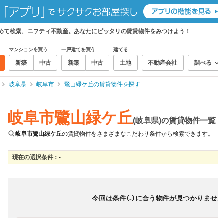
とめて検索、ニフティ不動産。あなたにピッタリの賃貸物件をみつけよう！
マンションを買う
一戸建てを買う
建てる
新築
中古
新築
中古
土地
不動産会社
調べる
岐阜県
岐阜市
鷺山緑ケ丘の賃貸物件を探す
岐阜市鷺山緑ケ丘
(岐阜県)の賃貸物件一覧
岐阜市鷺山緑ケ丘
の賃貸物件をさまざまなこだわり条件から検索できます。
現在の選択条件：
-
絞り込み
並び替え
＆
0
物件数
件
今回は条件（
-
）に合う物件が見つかりませ