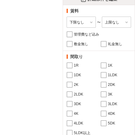
賃料
〜
管理費など込み
敷金無し
礼金無し
間取り
1R
1K
1DK
1LDK
2K
2DK
2LDK
3K
3DK
3LDK
4K
4DK
4LDK
5DK
5LDK以上