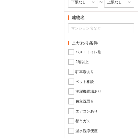
〜
建物名
こだわり条件
バス・トイレ別
2階以上
駐車場あり
ペット相談
洗濯機置場あり
独立洗面台
エアコンあり
都市ガス
温水洗浄便座