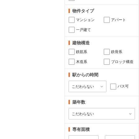
物件タイプ
マンション
アパート
一戸建て
建物構造
鉄筋系
鉄骨系
木造系
ブロック構造
駅からの時間
バス可
築年数
専有面積