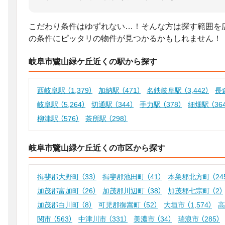
こだわり条件はゆずれない…！そんな方は探す範囲を
の条件にピッタリの物件が見つかるかもしれません！
岐阜市鷺山緑ケ丘近くの駅から探す
西岐阜駅
（1,379）
加納駅
（471）
名鉄岐阜駅
（3,442）
長
岐阜駅
（5,264）
切通駅
（344）
手力駅
（378）
細畑駅
（36
柳津駅
（576）
茶所駅
（298）
岐阜市鷺山緑ケ丘近くの市区から探す
揖斐郡大野町
（33）
揖斐郡池田町
（41）
本巣郡北方町
（24
加茂郡富加町
（26）
加茂郡川辺町
（38）
加茂郡七宗町
（2）
加茂郡白川町
（8）
可児郡御嵩町
（52）
大垣市
（1,574）
関市
（563）
中津川市
（331）
美濃市
（34）
瑞浪市
（285）