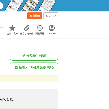
会員登録
ログイン
お気に入り
保存した条件
閲覧履歴
マイページ
検索条件を保存
新着メール通知を受け取る
新着のみ
図あり
<
1
>
んでした。