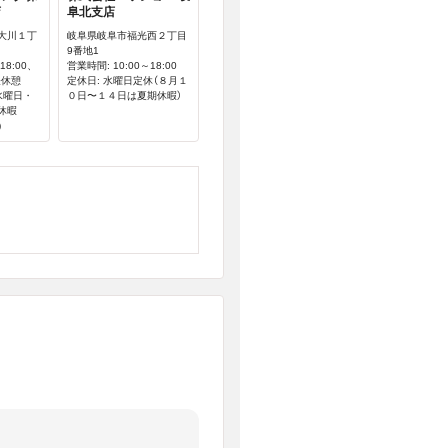
店
阜北支店
大川１丁
岐阜県岐阜市福光西２丁目
9番地1
18:00、
営業時間: 10:00～18:00
は昼休憩
定休日: 水曜日定休（８月１
水曜日・
０日〜１４日は夏期休暇）
休暇
)