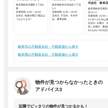
式会社 岐阜
岐阜県岐阜市曙町４丁目4
岐阜県岐阜市清住町２丁目
番
1-2
岐阜県岐阜市茜部
営業時間: 9:00～18:00
営業時間: 9:00～18:00
目111-1
定休日: 毎週水曜日（電話は
定休日: 不定休、年末年
営業時間: 10:00～
つながります）
始・夏季休暇
12:30〜13:30
定休日: 火曜日・
第二木曜日 夏期
8/11(火)〜8/16(日
岐阜市の不動産会社・不動産屋から探す
岐阜県の不動産会社・不動産屋から探す
物件が見つからなかったときの
アドバイス3
近隣でピッタリの物件が見つかるかも！