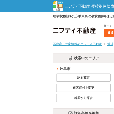
岐阜市鷺山緑ケ丘(岐阜県)の賃貸物件をま
借りる
賃貸
不動産・住宅情報のニフティ不動産
賃貸
検索中のエリア
岐阜市
駅を変更
市区町村を変更
地図から探す
詳細条件を編集