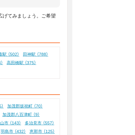
広げてみましょう。ご希望
森駅
（502）
田神駅
（788）
4）
高田橋駅
（375）
5）
加茂郡坂祝町
（70）
加茂郡八百津町
（9）
高山市
（143）
多治見市
（557）
羽島市
（432）
恵那市
（125）