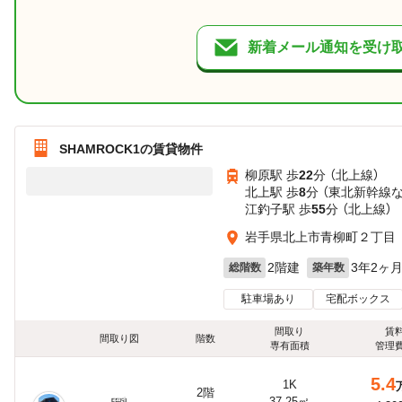
新着メール通知を受け
SHAMROCK1の賃貸物件
柳原駅 歩
22
分 （北上線）
北上駅 歩
8
分 （東北新幹線
江釣子駅 歩
55
分 （北上線）
岩手県北上市青柳町２丁目
2階建
3年2ヶ
総階数
築年数
駐車場あり
宅配ボックス
間取り
賃
間取り図
階数
専有面積
管理
5.4
1K
2階
37.25㎡