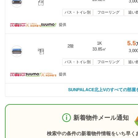
3,00
バス・トイレ別
フローリング
追い
提供
5.5
1K
2階
33.85㎡
3,00
バス・トイレ別
フローリング
追い
提供
SUNPALACE北上Vのすべての部屋
新着物件メール通知
検索中の条件の新着物件情報をいち早く