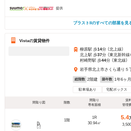
提供
ブラストIIのすべての部屋を見
Vistaの賃貸物件
柳原駅 歩
14
分 （北上線）
北上駅 歩
37
分 （東北新幹線
村崎野駅 歩
44
分 （東北線）
岩手県北上市さくら通り５
2階建
1年6ヶ
総階数
築年数
駐車場あり
宅配ボックス
間取り
賃
間取り図
階数
専有面積
管理
5.4
1R
1階
30.94㎡
3,50