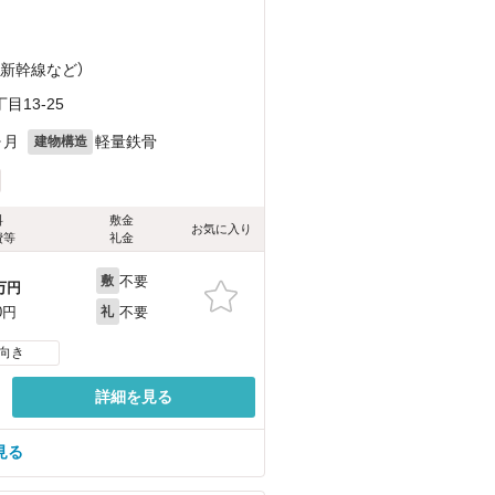
北新幹線
など
）
13-25
ヶ月
軽量鉄骨
建物構造
料
敷金
お気に入り
費等
礼金
不要
敷
万円
不要
0円
礼
向き
詳細を見る
見る