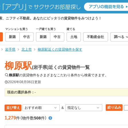
検索、ニフティ不動産。あなたにピッタリの賃貸物件をみつけよう！
マンションを買う
一戸建てを買う
建てる
新築
中古
新築
中古
土地
不動産会社
調べる
岩手県
北上市
柳原駅近くの賃貸物件を探す
柳原駅
(岩手県)近くの賃貸物件一覧
柳原駅
の賃貸物件をさまざまなこだわり条件から検索できます。
2026年08月06日
更新
現在の選択条件：
-
絞り込み
並び替え
＆
1,279
件
（物件数
508
件）