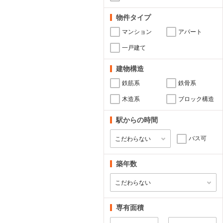
物件タイプ
マンション
アパート
一戸建て
建物構造
鉄筋系
鉄骨系
木造系
ブロック構造
駅からの時間
バス可
築年数
専有面積