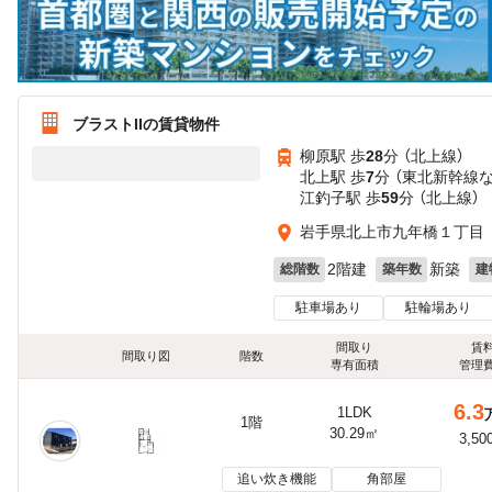
ブラストIIの賃貸物件
柳原駅 歩
28
分 （北上線）
北上駅 歩
7
分 （東北新幹線
江釣子駅 歩
59
分 （北上線）
岩手県北上市九年橋１丁目
2階建
新築
総階数
築年数
建
駐車場あり
駐輪場あり
間取り
賃
間取り図
階数
専有面積
管理
6.3
1LDK
1階
30.29㎡
3,50
追い炊き機能
角部屋