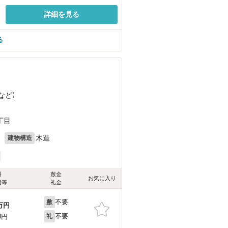
詳細を見る
る
など
）
丁目
月
木造
建物構造
料
敷金
お気に入り
費等
礼金
不要
敷
万円
不要
0円
礼