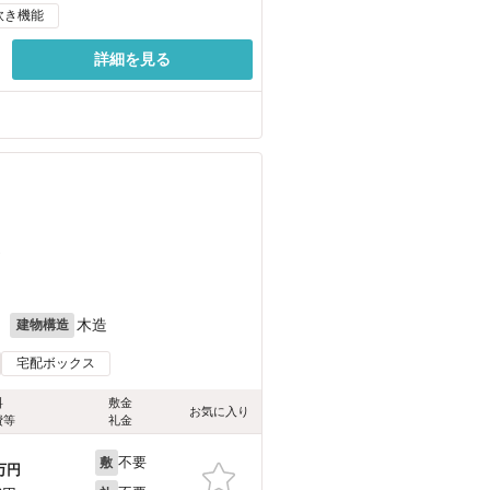
炊き機能
詳細を見る
）
月
木造
建物構造
宅配ボックス
料
敷金
お気に入り
費等
礼金
不要
敷
万円