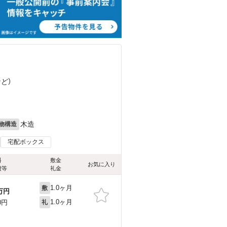
など
）
木造
物構造
宅配ボックス
料
敷金
お気に入り
費等
礼金
1.0ヶ月
敷
万円
1.0ヶ月
0円
礼