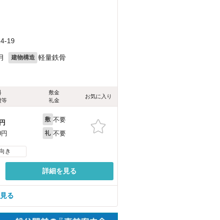
-19
月
軽量鉄骨
建物構造
料
敷金
お気に入り
費等
礼金
不要
敷
円
不要
0円
礼
向き
詳細を見る
を見る