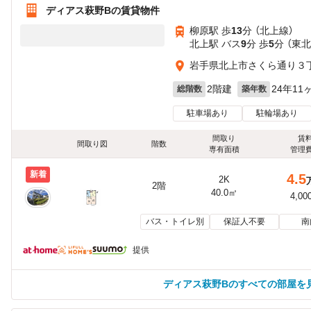
ディアス萩野Bの賃貸物件
柳原駅 歩
13
分 （北上線）
北上駅 バス
9
分 歩
5
分 （東
岩手県北上市さくら通り３丁目
2階建
24年11
総階数
築年数
駐車場あり
駐輪場あり
間取り
賃
間取り図
階数
専有面積
管理
新着
4.5
2K
2階
40.0㎡
4,00
バス・トイレ別
保証人不要
南
提供
ディアス萩野Bのすべての部屋を