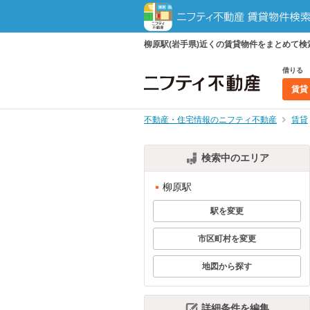
柳原駅(岩手県)近くの賃貸物件をまとめて
借りる
賃貸
不動産・住宅情報のニフティ不動産
賃貸
検索中のエリア
柳原駅
駅を変更
市区町村を変更
地図から探す
詳細条件を編集