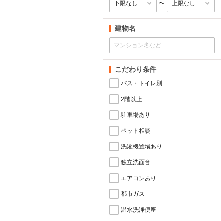
〜
建物名
こだわり条件
バス・トイレ別
2階以上
駐車場あり
ペット相談
洗濯機置場あり
独立洗面台
エアコンあり
都市ガス
温水洗浄便座