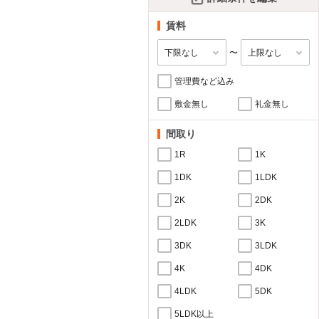
賃料
〜
管理費など込み
敷金無し
礼金無し
間取り
1R
1K
1DK
1LDK
2K
2DK
2LDK
3K
3DK
3LDK
4K
4DK
4LDK
5DK
5LDK以上