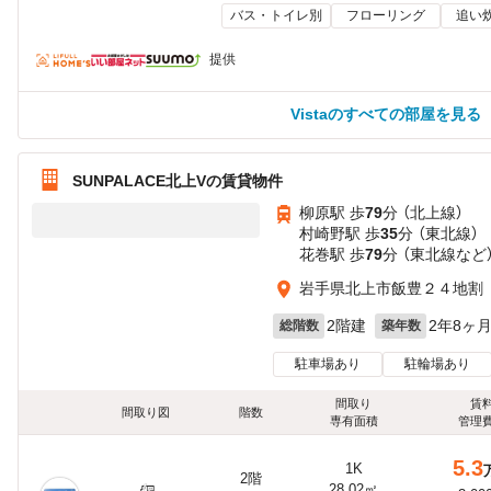
バス・トイレ別
フローリング
追い
提供
Vistaのすべての部屋を見る
SUNPALACE北上Vの賃貸物件
柳原駅 歩
79
分 （北上線）
村崎野駅 歩
35
分 （東北線）
花巻駅 歩
79
分 （東北線
など
岩手県北上市飯豊２４地割
2階建
2年8ヶ
総階数
築年数
駐車場あり
駐輪場あり
間取り
賃
間取り図
階数
専有面積
管理
5.3
1K
2階
28.02㎡