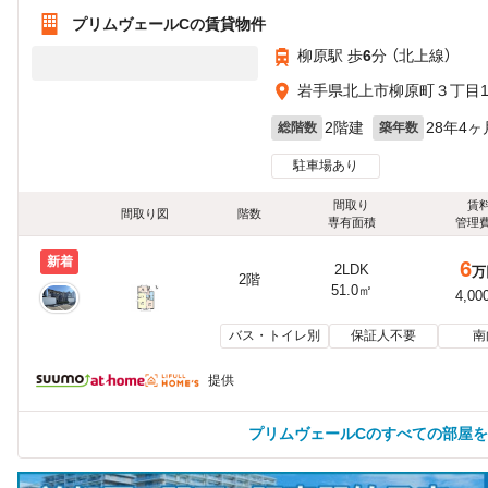
プリムヴェールCの賃貸物件
柳原駅 歩
6
分 （北上線）
岩手県北上市柳原町３丁目14
2階建
28年4ヶ
総階数
築年数
駐車場あり
間取り
賃
間取り図
階数
専有面積
管理
新着
6
2LDK
万
2階
51.0㎡
4,00
バス・トイレ別
保証人不要
南
提供
プリムヴェールCのすべての部屋