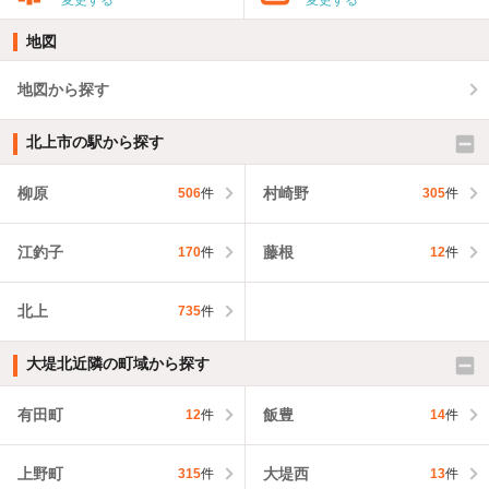
地図
地図から探す
北上市の駅から探す
柳原
村崎野
506
件
305
件
江釣子
藤根
170
件
12
件
北上
735
件
大堤北近隣の町域から探す
有田町
飯豊
12
件
14
件
上野町
大堤西
315
件
13
件