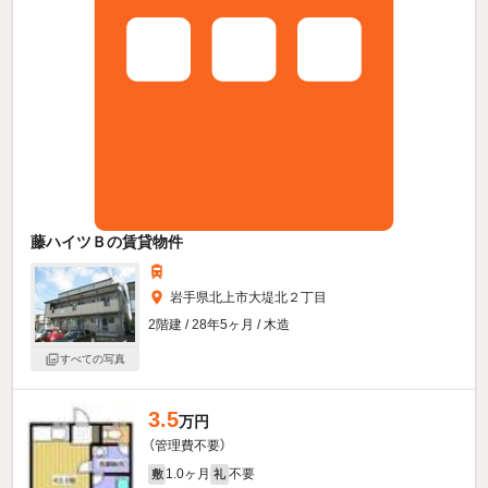
藤ハイツＢの賃貸物件
岩手県北上市大堤北２丁目
2階建 / 28年5ヶ月 / 木造
すべての写真
3.5
万円
（管理費不要）
1.0ヶ月
不要
敷
礼