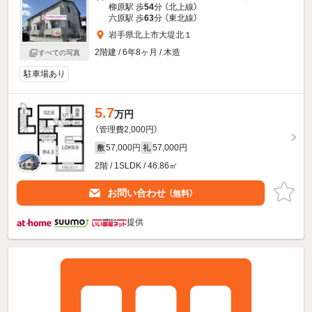
柳原駅 歩
54
分 （北上線）
六原駅 歩
63
分 （東北線）
岩手県北上市大堤北１
2階建 / 6年8ヶ月 / 木造
すべての写真
駐車場あり
5.7
万円
（管理費2,000円）
57,000円
57,000円
敷
礼
2階 / 1SLDK / 46.86㎡
お問い合わせ
（無料）
提供