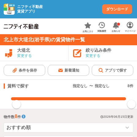
ニフティ不動産
ダウンロード
賃貸アプリ
お知らせ
閲覧履歴
マイページ
お気に入り
北上市大堤北(岩手県)の賃貸物件一覧
大堤北
絞り込み条件
変更する
変更する
条件を保存
新着通知
アプリで探す
賃料で探す
指定なし
〜
指定なし
8
件
指定した賃料で絞り込む
8
物件数
件
2026年06月15日
更新