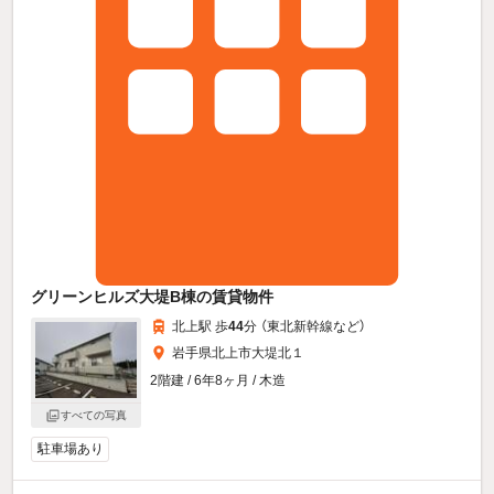
グリーンヒルズ大堤B棟の賃貸物件
北上駅 歩
44
分 （東北新幹線
など
）
岩手県北上市大堤北１
2階建 / 6年8ヶ月 / 木造
すべての写真
駐車場あり