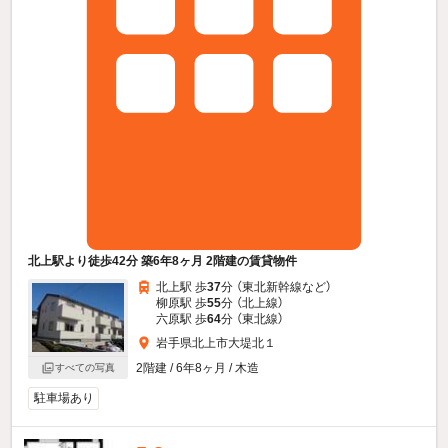
北上駅より徒歩42分 築6年8ヶ月 2階建の賃貸物件
北上駅 歩
37
分 （東北新幹線
など
）
柳原駅 歩
55
分 （北上線）
六原駅 歩
64
分 （東北線）
岩手県北上市大堤北１
2階建 / 6年8ヶ月 / 木造
すべての写真
駐車場あり