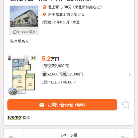
北上駅 歩
38
分 （東北新幹線
など
）
岩手県北上市大堤北１
2階建 / 6年8ヶ月 / 木造
すべての写真
駐車場あり
5.2
万円
（管理費2,000円）
52,000円
52,000円
敷
礼
1階 / 1LDK / 46.86㎡
お問い合わせ
（無料）
提供
1ページ目
前へ
次へ