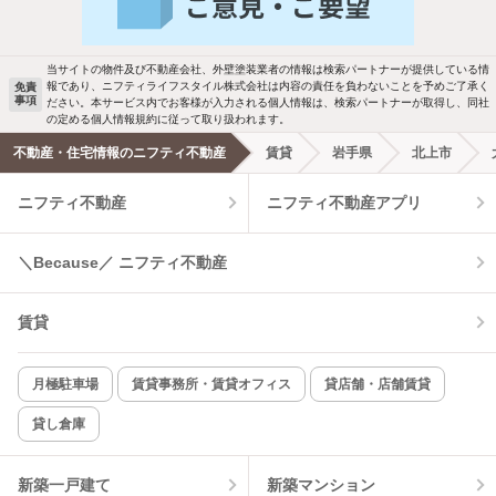
駐車場あり
ペット相談
当サイトの物件及び不動産会社、外壁塗装業者の情報は検索パートナーが提供している情
報であり、ニフティライフスタイル株式会社は内容の責任を負わないことを予めご了承く
免責
事項
ださい。本サービス内でお客様が入力される個人情報は、検索パートナーが取得し、同社
洗濯機置場あり
独立洗面台
の定める個人情報規約に従って取り扱われます。
不動産・住宅情報のニフティ不動産
賃貸
岩手県
北上市
エアコンあり
都市ガス
ニフティ不動産
ニフティ不動産アプリ
温水洗浄便座
オートロック
＼Because／ ニフティ不動産
コンロ2口以上
追焚き機能
賃貸
TV付インターホン
角部屋
新着のみ
インターネット無料
月極駐車場
賃貸事務所・賃貸オフィス
貸店舗・店舗賃貸
貸し倉庫
該当件数:
物件一覧に反映
8
件
新築一戸建て
新築マンション