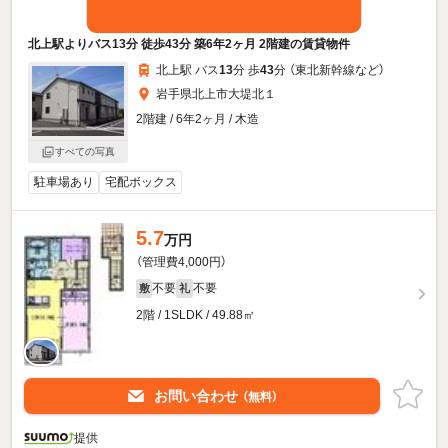
北上駅よりバス13分 徒歩43分 築6年2ヶ月 2階建の賃貸物件
北上駅 バス
13
分 歩
43
分 （東北新幹線
など
）
岩手県北上市大堤北１
2階建 / 6年2ヶ月 / 木造
すべての写真
駐車場あり
宅配ボックス
5.7
万円
（管理費4,000円）
不要
不要
敷
礼
2階 / 1SLDK / 49.88㎡
お問い合わせ
（無料）
提供