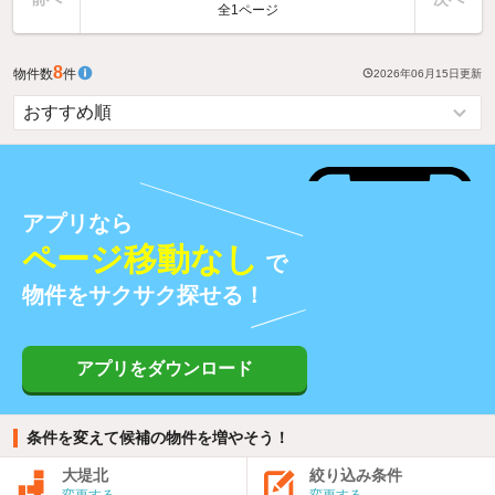
全1ページ
8
物件数
件
2026年06月15日
更新
アプリなら
ページ移動なし
で
物件をサクサク探せる！
アプリをダウンロード
条件を変えて候補の物件を増やそう！
大堤北
絞り込み条件
変更する
変更する