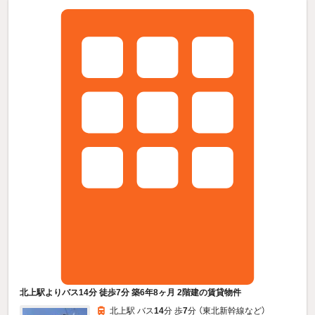
北上駅よりバス14分 徒歩7分 築6年8ヶ月 2階建の賃貸物件
北上駅 バス
14
分 歩
7
分 （東北新幹線
など
）