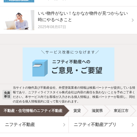
いい物件がない！なかなか物件が見つからない
時にやるべきこと
2025年08月07日
他の人はこんな条件で絞り込んでいます！
人気のこだわり条件
バス・トイレ別
2階以上
駐車場あり
ペット相談
当サイトの物件及び不動産会社、外壁塗装業者の情報は検索パートナーが提供している情
報であり、ニフティライフスタイル株式会社は内容の責任を負わないことを予めご了承く
免責
事項
ださい。本サービス内でお客様が入力される個人情報は、検索パートナーが取得し、同社
洗濯機置場あり
独立洗面台
の定める個人情報規約に従って取り扱われます。
不動産・住宅情報のニフティ不動産
賃貸
滋賀県
東近江市
エアコンあり
都市ガス
ニフティ不動産
ニフティ不動産アプリ
温水洗浄便座
オートロック