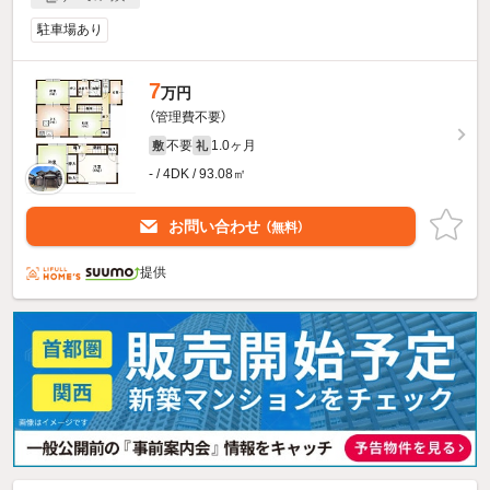
駐車場あり
7
万円
（管理費不要）
不要
1.0ヶ月
敷
礼
- / 4DK / 93.08㎡
お問い合わせ
（無料）
提供