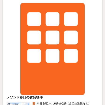
メゾンド春日の賃貸物件
八日市駅 バス
6
分 歩
2
分 （近江鉄道線
など
）