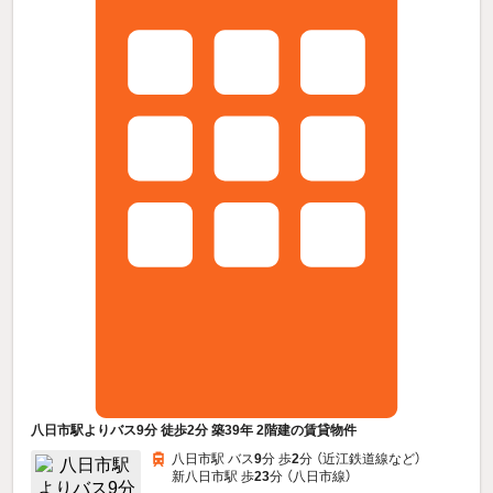
八日市駅よりバス9分 徒歩2分 築39年 2階建の賃貸物件
八日市駅 バス
9
分 歩
2
分 （近江鉄道線
など
）
新八日市駅 歩
23
分 （八日市線）