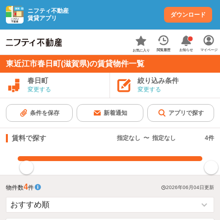
ニフティ不動産
ダウンロード
賃貸アプリ
お知らせ
閲覧履歴
マイページ
お気に入り
東近江市春日町(滋賀県)の賃貸物件一覧
春日町
絞り込み条件
変更する
変更する
条件を保存
新着通知
アプリで探す
賃料で探す
指定なし
〜
指定なし
4
件
指定した賃料で絞り込む
4
物件数
件
2026年06月04日
更新