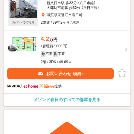
新八日市駅 歩
22
分 （八日市線）
太郎坊宮前駅 歩
32
分 （八日市線）
滋賀県東近江市春日町
2階建 / 39年2ヶ月 / 木造
すべての写真
4.2
万円
（管理費3,000円）
不要
不要
敷
礼
2階 / 3DK / 49.69㎡
お問い合わせ
（無料）
提供
メゾンド春日のすべての部屋を見る