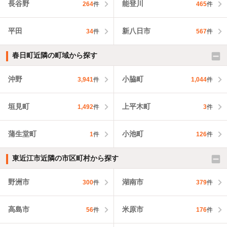
長谷野
能登川
264
件
465
件
平田
新八日市
34
件
567
件
春日町近隣の町域から探す
沖野
小脇町
3,941
件
1,044
件
垣見町
上平木町
1,492
件
3
件
蒲生堂町
小池町
1
件
126
件
東近江市近隣の市区町村から探す
野洲市
湖南市
300
件
379
件
高島市
米原市
56
件
176
件