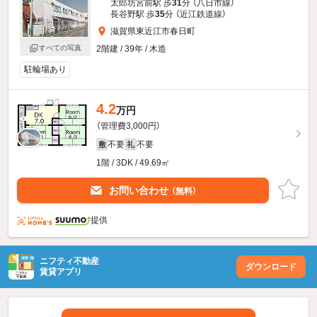
太郎坊宮前駅 歩
31
分 （八日市線）
長谷野駅 歩
35
分 （近江鉄道線）
滋賀県東近江市春日町
すべての写真
2階建 / 39年 / 木造
駐輪場あり
4.2
万円
（管理費3,000円）
不要
不要
敷
礼
1階 / 3DK / 49.69㎡
お問い合わせ
（無料）
提供
ニフティ不動産
ダウンロード
賃貸アプリ