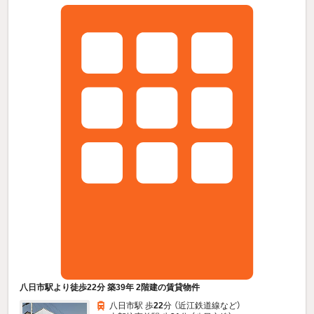
八日市駅より徒歩22分 築39年 2階建の賃貸物件
八日市駅 歩
22
分 （近江鉄道線
など
）