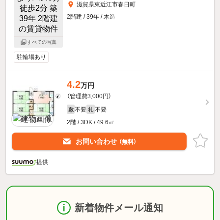
滋賀県東近江市春日町
2階建 / 39年 / 木造
すべての写真
駐輪場あり
4.2
万円
（管理費3,000円）
不要
不要
敷
礼
2階 / 3DK / 49.6㎡
お問い合わせ
（無料）
提供
新着物件メール通知