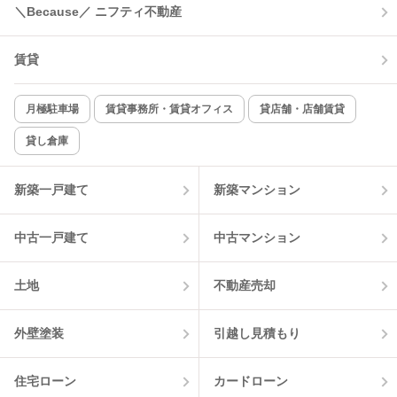
＼Because／ ニフティ不動産
コンロ2口以上
追焚き機能
賃貸
TV付インターホン
角部屋
新着のみ
インターネット無料
月極駐車場
賃貸事務所・賃貸オフィス
貸店舗・店舗賃貸
貸し倉庫
該当件数:
物件一覧に反映
4
件
新築一戸建て
新築マンション
中古一戸建て
中古マンション
土地
不動産売却
外壁塗装
引越し見積もり
住宅ローン
カードローン