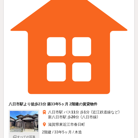
八日市駅より徒歩23分 築33年5ヶ月 2階建の賃貸物件
八日市駅 バス
11
分 歩
1
分 （近江鉄道線
など
）
新八日市駅 歩
20
分 （八日市線）
滋賀県東近江市春日町
2階建 / 33年5ヶ月 / 木造
すべての写真