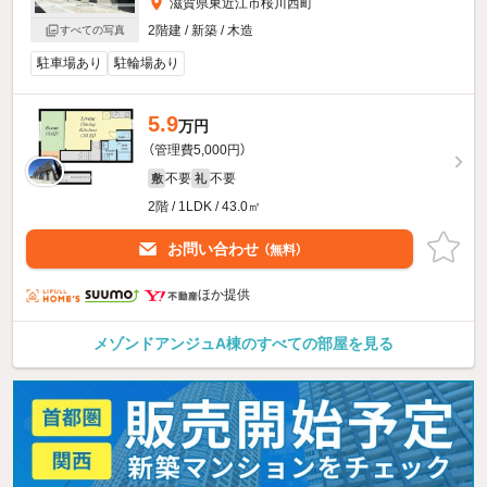
滋賀県東近江市桜川西町
2階建 / 新築 / 木造
すべての写真
駐車場あり
駐輪場あり
5.9
万円
（管理費5,000円）
不要
不要
敷
礼
2階 / 1LDK / 43.0㎡
お問い合わせ
（無料）
ほか提供
メゾンドアンジュA棟のすべての部屋を見る