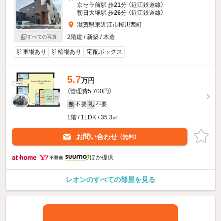
京セラ前駅 歩
21
分 （近江鉄道線）
朝日大塚駅 歩
26
分 （近江鉄道線）
滋賀県東近江市桜川西町
2階建 / 新築 / 木造
すべての写真
駐車場あり
駐輪場あり
宅配ボックス
5.7
万円
（管理費5,700円）
不要
不要
敷
礼
1階 / 1LDK / 35.3㎡
お問い合わせ
（無料）
ほか提供
レオンのすべての部屋を見る