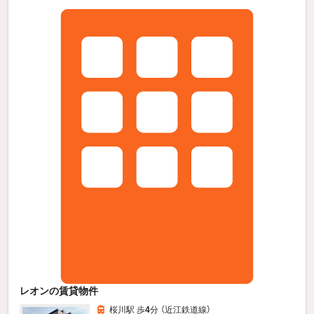
レオンの賃貸物件
桜川駅 歩
4
分 （近江鉄道線）