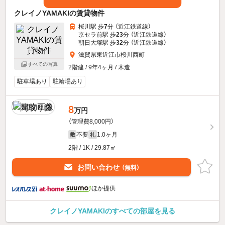
クレイノYAMAKIの賃貸物件
桜川駅 歩
7
分 （近江鉄道線）
京セラ前駅 歩
23
分 （近江鉄道線）
朝日大塚駅 歩
32
分 （近江鉄道線）
滋賀県東近江市桜川西町
すべての写真
2階建 / 9年4ヶ月 / 木造
駐車場あり
駐輪場あり
8
万円
（管理費8,000円）
不要
1.0ヶ月
敷
礼
2階 / 1K / 29.87㎡
お問い合わせ
（無料）
ほか提供
クレイノYAMAKIのすべての部屋を見る