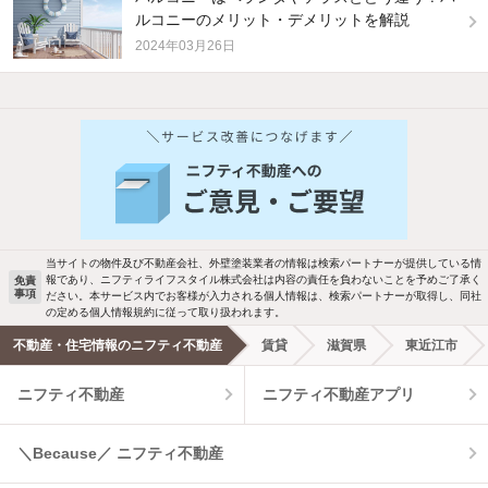
ルコニーのメリット・デメリットを解説
2024年03月26日
他の人はこんな条件で絞り込んでいます！
人気のこだわり条件
バス・トイレ別
2階以上
駐車場あり
ペット相談
当サイトの物件及び不動産会社、外壁塗装業者の情報は検索パートナーが提供している情
報であり、ニフティライフスタイル株式会社は内容の責任を負わないことを予めご了承く
免責
事項
ださい。本サービス内でお客様が入力される個人情報は、検索パートナーが取得し、同社
洗濯機置場あり
独立洗面台
の定める個人情報規約に従って取り扱われます。
不動産・住宅情報のニフティ不動産
賃貸
滋賀県
東近江市
エアコンあり
都市ガス
ニフティ不動産
ニフティ不動産アプリ
温水洗浄便座
オートロック
＼Because／ ニフティ不動産
コンロ2口以上
追焚き機能