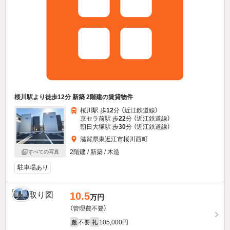
桜川駅より徒歩12分 新築 2階建の賃貸物件
桜川駅 歩
12
分 （近江鉄道線）
京セラ前駅 歩
22
分 （近江鉄道線）
朝日大塚駅 歩
30
分 （近江鉄道線）
滋賀県東近江市桜川西町
2階建 / 新築 / 木造
すべての写真
駐車場あり
10.5
万円
（管理費不要）
不要
105,000円
敷
礼