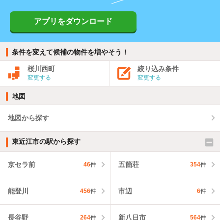
アプリをダウンロード
条件を変えて候補の物件を増やそう！
桜川西町
絞り込み条件
変更する
変更する
地図
地図から探す
東近江市の駅から探す
京セラ前
五箇荘
46
件
354
件
能登川
市辺
456
件
6
件
長谷野
新八日市
264
件
564
件