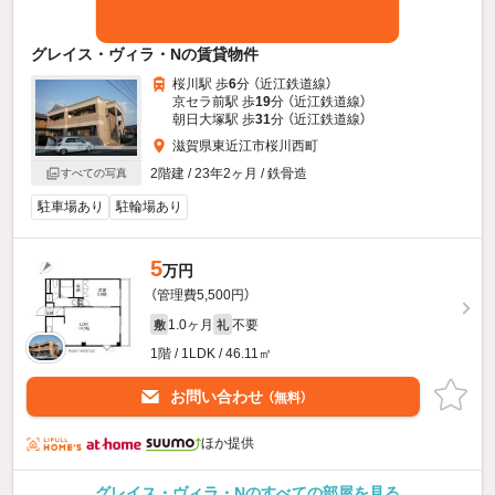
グレイス・ヴィラ・Nの賃貸物件
桜川駅 歩
6
分 （近江鉄道線）
京セラ前駅 歩
19
分 （近江鉄道線）
朝日大塚駅 歩
31
分 （近江鉄道線）
滋賀県東近江市桜川西町
2階建 / 23年2ヶ月 / 鉄骨造
すべての写真
駐車場あり
駐輪場あり
5
万円
（管理費5,500円）
1.0ヶ月
不要
敷
礼
1階 / 1LDK / 46.11㎡
お問い合わせ
（無料）
ほか提供
グレイス・ヴィラ・Nのすべての部屋を見る