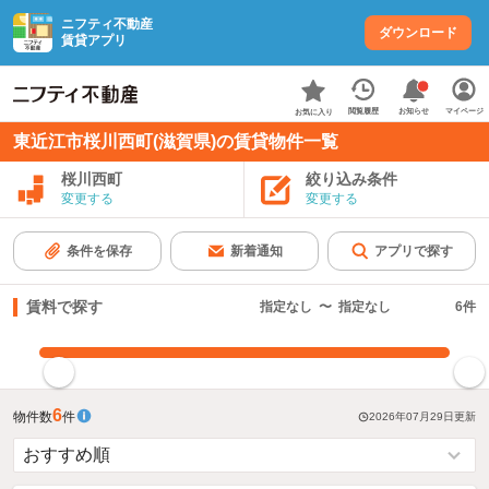
ニフティ不動産
ダウンロード
賃貸アプリ
お知らせ
閲覧履歴
マイページ
お気に入り
東近江市桜川西町(滋賀県)の賃貸物件一覧
桜川西町
絞り込み条件
変更する
変更する
条件を保存
新着通知
アプリで探す
賃料で探す
指定なし
〜
指定なし
6
件
指定した賃料で絞り込む
6
物件数
件
2026年07月29日
更新