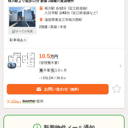
桜川駅より徒歩12分 新築 2階建の賃貸物件
桜川駅 歩
12
分 （近江鉄道線）
八日市駅 歩
82
分 （近江鉄道線
など
）
滋賀県東近江市桜川西町
2階建 / 新築 / 木造
すべての写真
駐車場あり
10.5
万円
（管理費不要）
不要
1.0ヶ月
敷
礼
- / 3SLDK / 36.6㎡
お問い合わせ
（無料）
提供
新着物件メール通知