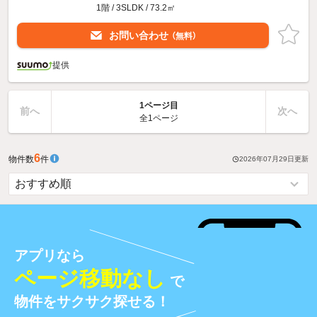
1階 / 3SLDK / 73.2㎡
お問い合わせ
（無料）
提供
1ページ目
前へ
次へ
全1ページ
6
物件数
件
2026年07月29日
更新
アプリなら
ページ移動なし
で
物件をサクサク探せる！