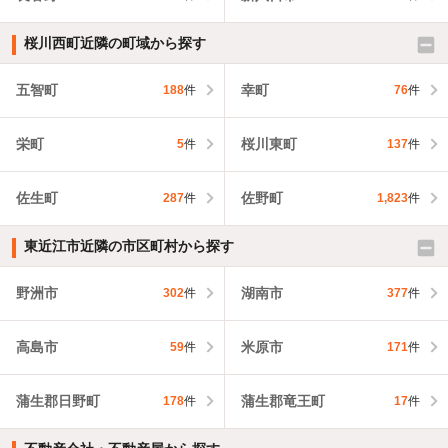
桜川西町近隣の町域から探す
五智町
幸町
188
件
76
件
栄町
桜川東町
5
件
137
件
佐生町
佐野町
287
件
1,823
件
東近江市近隣の市区町村から探す
野洲市
湖南市
302
件
377
件
高島市
米原市
59
件
171
件
蒲生郡日野町
蒲生郡竜王町
178
件
17
件