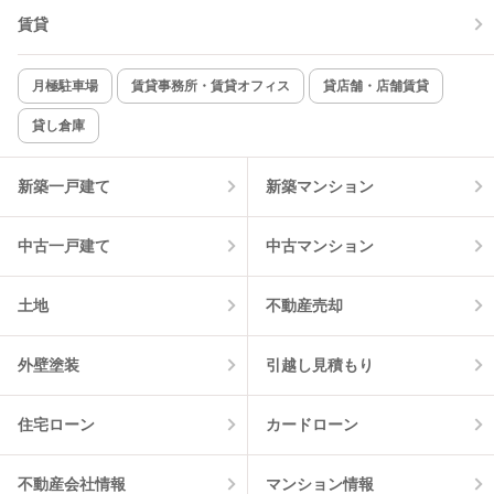
賃貸
TV付インターホン
角部屋
新着のみ
インターネット無料
月極駐車場
賃貸事務所・賃貸オフィス
貸店舗・店舗賃貸
貸し倉庫
該当件数:
物件一覧に反映
6
件
新築一戸建て
新築マンション
中古一戸建て
中古マンション
土地
不動産売却
外壁塗装
引越し見積もり
住宅ローン
カードローン
不動産会社情報
マンション情報