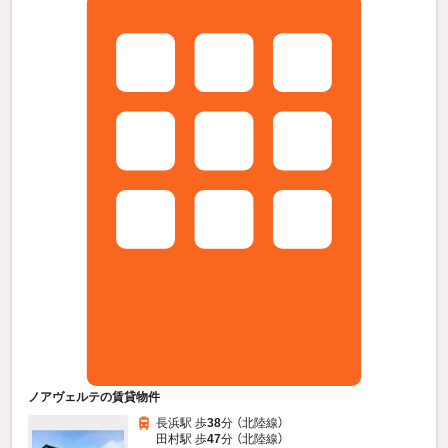
ノアヴェルテの賃貸物件
長浜駅 歩
38
分 （北陸線）
田村駅 歩
47
分 （北陸線）