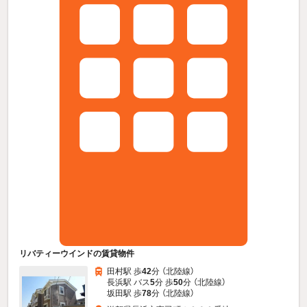
リバティーウインドの賃貸物件
田村駅 歩
42
分 （北陸線）
長浜駅 バス
5
分 歩
50
分 （北陸線）
坂田駅 歩
78
分 （北陸線）