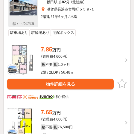
坂田駅 歩
82
分 （北陸線）
滋賀県長浜市宮司町５５９-１
2階建 / 1年6ヶ月 / 木造
すべての写真
駐車場あり
駐輪場あり
宅配ボックス
7.85
万円
（管理費4,600円）
不要
1.0ヶ月
敷
礼
2階 / 2LDK / 56.48㎡
物件詳細を見る
ほか提供
7.65
万円
（管理費4,600円）
不要
76,500円
敷
礼