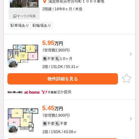
滋賀県長浜市宮司町１０６０番地
2階建 / 18年8ヶ月 / 木造
すべての写真
駐車場あり
駐輪場あり
5.95
万円
（管理費2,900円）
不要
1.0ヶ月
敷
礼
2階 / 1SLDK / 55.31㎡
物件詳細を見る
ほか提供
5.45
万円
（管理費2,900円）
不要
不要
敷
礼
1階 / 1SDK / 43.08㎡