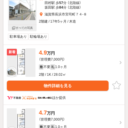
田村駅 歩
57
分 （北陸線）
坂田駅 歩
84
分 （北陸線）
滋賀県長浜市宮司町７４-８
2階建 / 17年5ヶ月 / 木造
すべての写真
駐車場あり
駐輪場あり
4.9
新着
万円
（管理費7,000円）
不要
1.0ヶ月
敷
礼
2階 / 1K / 28.02㎡
物件詳細を見る
ほか提供
4.7
万円
（管理費7,000円）
不要
1.0ヶ月
敷
礼