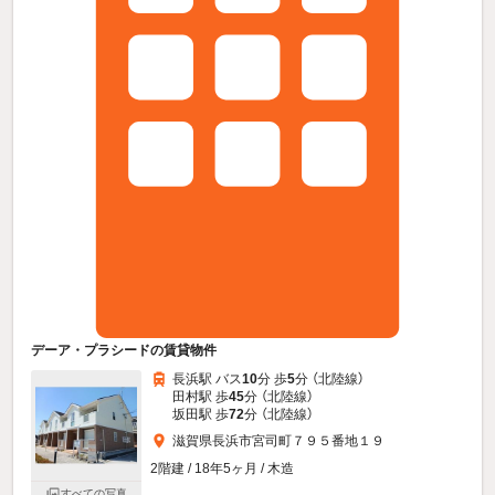
デーア・プラシードの賃貸物件
長浜駅 バス
10
分 歩
5
分 （北陸線）
田村駅 歩
45
分 （北陸線）
坂田駅 歩
72
分 （北陸線）
滋賀県長浜市宮司町７９５番地１９
2階建 / 18年5ヶ月 / 木造
すべての写真