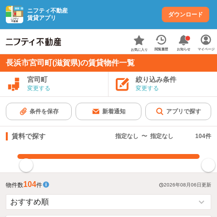
ニフティ不動産
ダウンロード
賃貸アプリ
お知らせ
閲覧履歴
マイページ
お気に入り
長浜市宮司町(滋賀県)の賃貸物件一覧
宮司町
絞り込み条件
変更する
変更する
条件を保存
新着通知
アプリで探す
賃料で探す
指定なし
〜
指定なし
104
件
指定した賃料で絞り込む
104
物件数
件
2026年08月06日
更新