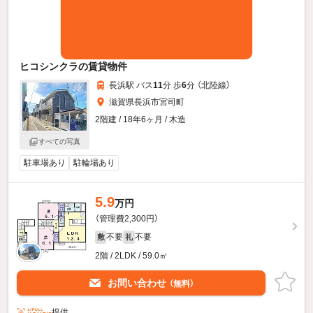
ヒコシンクラの賃貸物件
長浜駅 バス
11
分 歩
6
分 （北陸線）
滋賀県長浜市宮司町
2階建 / 18年6ヶ月 / 木造
すべての写真
駐車場あり
駐輪場あり
5.9
万円
（管理費2,300円）
不要
不要
敷
礼
2階 / 2LDK / 59.0㎡
お問い合わせ
（無料）
提供