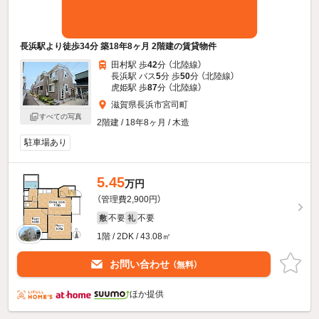
長浜駅より徒歩34分 築18年8ヶ月 2階建の賃貸物件
田村駅 歩
42
分 （北陸線）
長浜駅 バス
5
分 歩
50
分 （北陸線）
虎姫駅 歩
87
分 （北陸線）
滋賀県長浜市宮司町
すべての写真
2階建 / 18年8ヶ月 / 木造
駐車場あり
5.45
万円
（管理費2,900円）
不要
不要
敷
礼
1階 / 2DK / 43.08㎡
お問い合わせ
（無料）
ほか提供