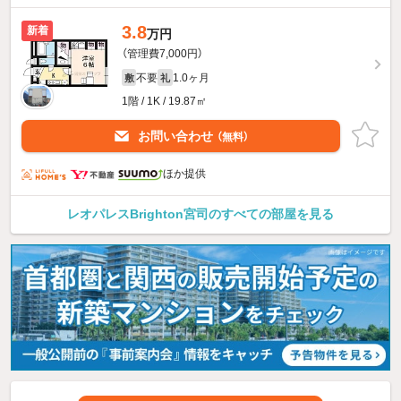
3.8
新着
万円
（管理費7,000円）
不要
1.0ヶ月
敷
礼
1階 / 1K / 19.87㎡
お問い合わせ
（無料）
ほか提供
レオパレスBrighton宮司のすべての部屋を見る