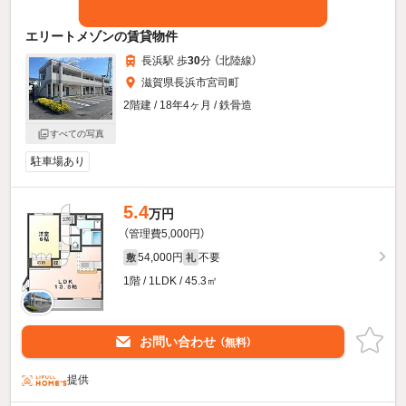
エリートメゾンの賃貸物件
長浜駅 歩
30
分 （北陸線）
滋賀県長浜市宮司町
2階建 / 18年4ヶ月 / 鉄骨造
すべての写真
駐車場あり
5.4
万円
（管理費5,000円）
54,000円
不要
敷
礼
1階 / 1LDK / 45.3㎡
お問い合わせ
（無料）
提供