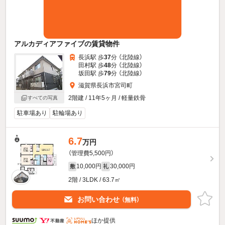
アルカディアファイブの賃貸物件
長浜駅 歩
37
分 （北陸線）
田村駅 歩
48
分 （北陸線）
坂田駅 歩
79
分 （北陸線）
滋賀県長浜市宮司町
2階建 / 11年5ヶ月 / 軽量鉄骨
すべての写真
駐車場あり
駐輪場あり
6.7
万円
（管理費5,500円）
10,000円
30,000円
敷
礼
2階 / 3LDK / 63.7㎡
お問い合わせ
（無料）
ほか提供