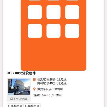
RUSHIIIの賃貸物件
長浜駅 歩
28
分 （北陸線）
田村駅 歩
49
分 （北陸線）
滋賀県長浜市宮司町
2階建 / 5年5ヶ月 / 木造
すべての写真
駐車場あり
駐輪場あり