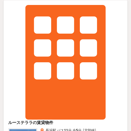
ルーステララの賃貸物件
長浜駅 バス
11
分 歩
5
分 （北陸線）