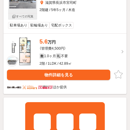
滋賀県長浜市宮司町
2階建 / 5年5ヶ月 / 木造
すべての写真
駐車場あり
駐輪場あり
宅配ボックス
5.6
万円
（管理費4,500円）
1.0ヶ月
不要
敷
礼
2階 / 1LDK / 42.89㎡
物件詳細を見る
ほか提供