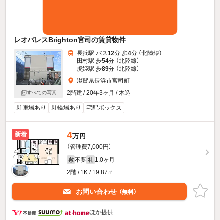
レオパレスBrighton宮司の賃貸物件
長浜駅 バス
12
分 歩
4
分 （北陸線）
田村駅 歩
54
分 （北陸線）
虎姫駅 歩
89
分 （北陸線）
滋賀県長浜市宮司町
2階建 / 20年3ヶ月 / 木造
すべての写真
駐車場あり
駐輪場あり
宅配ボックス
4
新着
万円
（管理費7,000円）
不要
1.0ヶ月
敷
礼
2階 / 1K / 19.87㎡
お問い合わせ
（無料）
ほか提供