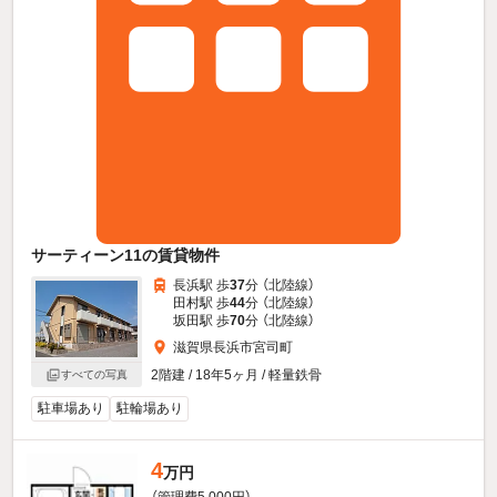
サーティーン11の賃貸物件
長浜駅 歩
37
分 （北陸線）
田村駅 歩
44
分 （北陸線）
坂田駅 歩
70
分 （北陸線）
滋賀県長浜市宮司町
2階建 / 18年5ヶ月 / 軽量鉄骨
すべての写真
駐車場あり
駐輪場あり
4
万円
（管理費5,000円）