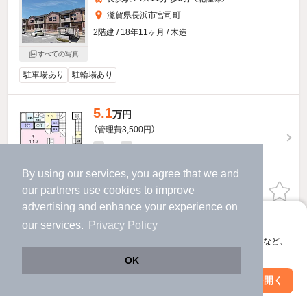
滋賀県長浜市宮司町
2階建 / 18年11ヶ月 / 木造
すべての写真
駐車場あり
駐輪場あり
5.1
万円
（管理費3,500円）
不要
不要
敷
礼
2階 / 1R / 36.9㎡
By using our services, you agree that we and
our
partners
use cookies to improve
お問い合わせ
（無料）
advertising and enhance your experience on
提供
アプリに切り替えて、サクサクお部屋探し
our services.
Privacy Policy
会員登録なしですぐ使える。マップ検索やお気に入り保存など、
ルーステララのすべての部屋を見る
アプリ限定の便利な機能が使えます！
OK
Web版で続行
アプリを開く
市区町村を変更
絞り込み条件を変更