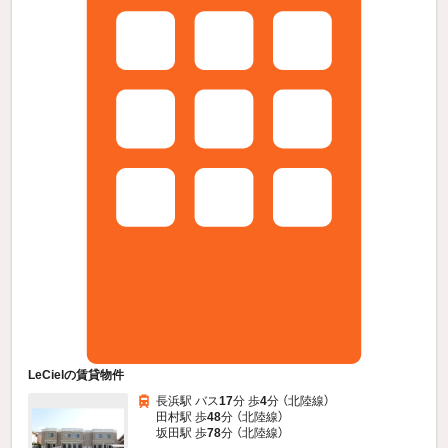
LeCielの賃貸物件
長浜駅 バス
17
分 歩
4
分 （北陸線）
田村駅 歩
48
分 （北陸線）
坂田駅 歩
78
分 （北陸線）