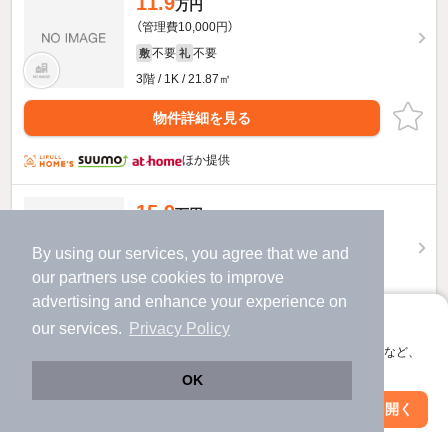
11.9
万円
（管理費10,000円）
不要
不要
敷
礼
3階 / 1K / 21.87㎡
物件詳細を見る
ほか提供
15.9
万円
（管理費12,000円）
By using our services, you agree that we and
不要
不要
敷
礼
our
partners
use cookies to improve
1階 / 1LDK / 30.01㎡
advertising and enhance your experience on
アプリに切り替えて、サクサクお部屋探し
物件詳細を見る
our services.
Privacy Policy
会員登録なしですぐ使える。マップ検索やお気に入り保存など、
アプリ限定の便利な機能が使えます！
ほか提供
OK
Web版で続行
アプリを開く
駅・沿線を変更
絞り込み条件を変更
20.9
万円
（管理費12,000円）