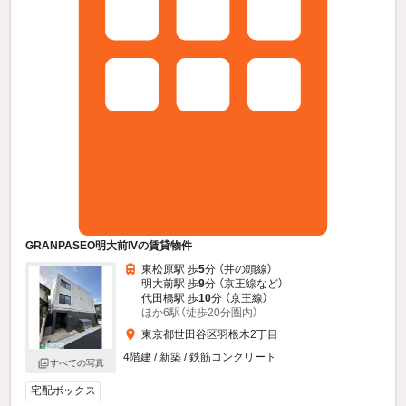
GRANPASEO明大前IVの賃貸物件
東松原駅 歩
5
分 （井の頭線）
明大前駅 歩
9
分 （京王線
など
）
代田橋駅 歩
10
分 （京王線）
ほか6駅（徒歩20分圏内）
東京都世田谷区羽根木2丁目
4階建 / 新築 / 鉄筋コンクリート
すべての写真
宅配ボックス