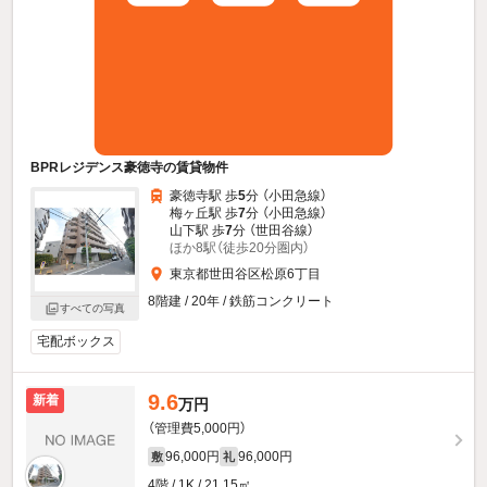
BPRレジデンス豪徳寺の賃貸物件
豪徳寺駅 歩
5
分 （小田急線）
梅ヶ丘駅 歩
7
分 （小田急線）
山下駅 歩
7
分 （世田谷線）
ほか8駅（徒歩20分圏内）
東京都世田谷区松原6丁目
8階建 / 20年 / 鉄筋コンクリート
すべての写真
宅配ボックス
9.6
新着
万円
（管理費5,000円）
96,000円
96,000円
敷
礼
4階 / 1K / 21.15㎡