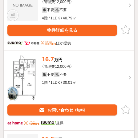
（管理費12,000円）
不要
不要
敷
礼
4階 / 1LDK / 40.79㎡
物件詳細を見る
ほか提供
16.7
万円
（管理費12,000円）
不要
不要
敷
礼
1階 / 1LDK / 30.01㎡
お問い合わせ
（無料）
提供