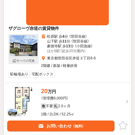
ザグローヴ赤堤の賃貸物件
松原駅 歩
4
分 （世田谷線）
山下駅 歩
11
分 （世田谷線）
豪徳寺駅 歩
13
分 （小田急線）
ほか6駅（徒歩20分圏内）
東京都世田谷区赤堤３丁目6-6
すべての写真
2階建 / 新築 / 軽量鉄骨
駐輪場あり
宅配ボックス
20
万円
（管理費6,000円）
不要
2.0ヶ月
敷
礼
1階 / 2LDK / 52.25㎡
お問い合わせ
（無料）