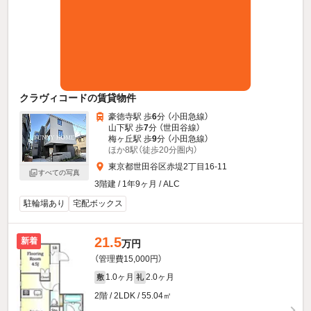
クラヴィコードの賃貸物件
豪徳寺駅 歩
6
分 （小田急線）
山下駅 歩
7
分 （世田谷線）
梅ヶ丘駅 歩
9
分 （小田急線）
ほか8駅（徒歩20分圏内）
東京都世田谷区赤堤2丁目16-11
すべての写真
3階建 / 1年9ヶ月 / ALC
駐輪場あり
宅配ボックス
21.5
新着
万円
（管理費15,000円）
1.0ヶ月
2.0ヶ月
敷
礼
2階 / 2LDK / 55.04㎡