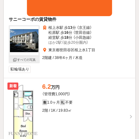
サニーコーポの賃貸物件
桜上水駅 歩
13
分 （京王線）
松原駅 歩
16
分 （世田谷線）
経堂駅 歩
18
分 （小田急線）
ほか2駅（徒歩20分圏内）
東京都世田谷区桜上水1丁目
2階建 / 38年4ヶ月 / 木造
すべての写真
駐輪場あり
6.2
新着
万円
（管理費1,000円）
1.0ヶ月
不要
敷
礼
2階 / 1K / 19.83㎡