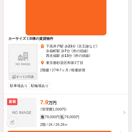
カーサイズミB棟の賃貸物件
下高井戸駅 歩
23
分 （京王線
など
）
永福町駅 歩
7
分 （井の頭線）
西永福駅 歩
13
分 （井の頭線）
東京都杉並区和泉3丁目
2階建 / 27年7ヶ月 / 軽量鉄骨
すべての写真
駐車場あり
駐輪場あり
7.9
新着
万円
（管理費1,000円）
79,000円
79,000円
敷
礼
2階 / 1K / 26.28㎡