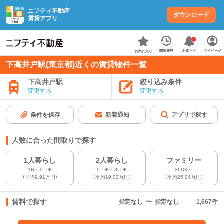
ニフティ不動産
ダウンロード
賃貸アプリ
お知らせ
閲覧履歴
マイページ
お気に入り
下高井戸駅(東京都)近くの賃貸物件一覧
下高井戸駅
絞り込み条件
変更する
変更する
条件を保存
新着通知
アプリで探す
人数に合った間取りで探す
1人暮らし
2人暮らし
ファミリー
1R～1LDK
1LDK～3LDK
2LDK～
（平均9.91万円）
（平均19.03万円）
（平均25.04万円）
賃料で探す
指定なし
〜
指定なし
1,667
件