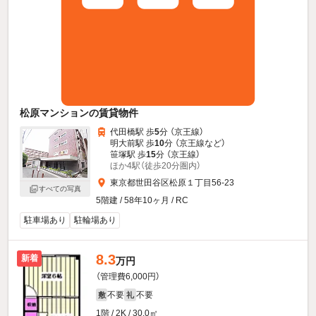
松原マンションの賃貸物件
代田橋駅 歩
5
分 （京王線）
明大前駅 歩
10
分 （京王線
など
）
笹塚駅 歩
15
分 （京王線）
ほか4駅（徒歩20分圏内）
東京都世田谷区松原１丁目56-23
すべての写真
5階建 / 58年10ヶ月 / RC
駐車場あり
駐輪場あり
8.3
新着
万円
（管理費6,000円）
不要
不要
敷
礼
1階 / 2K / 30.0㎡