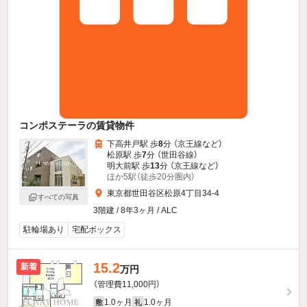
コンポステーラの賃貸物件
下高井戸駅 歩
8
分 （京王線
など
）
松原駅 歩
7
分 （世田谷線）
明大前駅 歩
13
分 （京王線
など
）
ほか5駅（徒歩20分圏内）
東京都世田谷区松原4丁目34-4
すべての写真
3階建 / 8年3ヶ月 / ALC
駐輪場あり
宅配ボックス
15.2
新着
万円
（管理費11,000円）
1.0ヶ月
1.0ヶ月
敷
礼