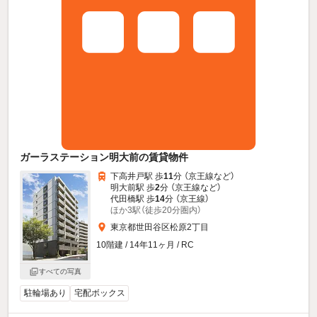
ガーラステーション明大前の賃貸物件
下高井戸駅 歩
11
分 （京王線
など
）
明大前駅 歩
2
分 （京王線
など
）
代田橋駅 歩
14
分 （京王線）
ほか3駅（徒歩20分圏内）
東京都世田谷区松原2丁目
10階建 / 14年11ヶ月 / RC
すべての写真
駐輪場あり
宅配ボックス