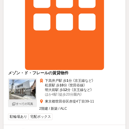
メゾン・ド・フレールの賃貸物件
下高井戸駅 歩
1
分 （京王線
など
）
松原駅 歩
10
分 （世田谷線）
明大前駅 歩
12
分 （京王線
など
）
ほか4駅（徒歩20分圏内）
東京都世田谷区赤堤4丁目39-11
すべての写真
2階建 / 新築 / ALC
駐輪場あり
宅配ボックス