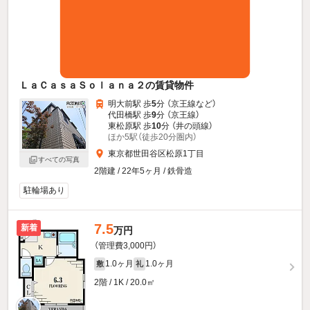
ＬａＣａｓａＳｏｌａｎａ２の賃貸物件
明大前駅 歩
5
分 （京王線
など
）
代田橋駅 歩
9
分 （京王線）
東松原駅 歩
10
分 （井の頭線）
ほか5駅（徒歩20分圏内）
東京都世田谷区松原1丁目
すべての写真
2階建 / 22年5ヶ月 / 鉄骨造
駐輪場あり
7.5
新着
万円
（管理費3,000円）
1.0ヶ月
1.0ヶ月
敷
礼
2階 / 1K / 20.0㎡