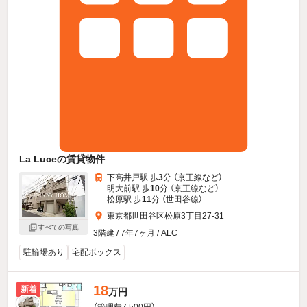
La Luceの賃貸物件
下高井戸駅 歩
3
分 （京王線
など
）
明大前駅 歩
10
分 （京王線
など
）
松原駅 歩
11
分 （世田谷線）
東京都世田谷区松原3丁目27-31
すべての写真
3階建 / 7年7ヶ月 / ALC
駐輪場あり
宅配ボックス
18
新着
万円