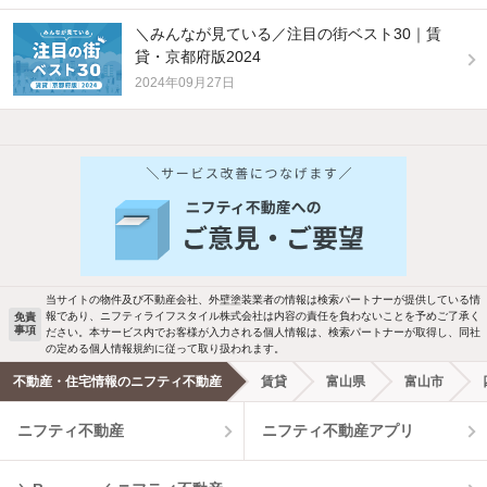
＼みんなが見ている／注目の街ベスト30｜賃
貸・京都府版2024
2024年09月27日
他の人はこんな条件で絞り込んでいます！
人気のこだわり条件
バス・トイレ別
2階以上
駐車場あり
ペット相談
当サイトの物件及び不動産会社、外壁塗装業者の情報は検索パートナーが提供している情
報であり、ニフティライフスタイル株式会社は内容の責任を負わないことを予めご了承く
免責
事項
ださい。本サービス内でお客様が入力される個人情報は、検索パートナーが取得し、同社
洗濯機置場あり
独立洗面台
の定める個人情報規約に従って取り扱われます。
不動産・住宅情報のニフティ不動産
賃貸
富山県
富山市
エアコンあり
都市ガス
ニフティ不動産
ニフティ不動産アプリ
温水洗浄便座
オートロック