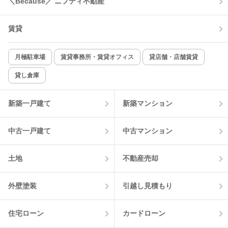
＼Because／ ニフティ不動産
コンロ2口以上
追焚き機能
賃貸
TV付インターホン
角部屋
新着のみ
インターネット無料
月極駐車場
賃貸事務所・賃貸オフィス
貸店舗・店舗賃貸
貸し倉庫
該当件数:
物件一覧に反映
1
件
新築一戸建て
新築マンション
中古一戸建て
中古マンション
土地
不動産売却
外壁塗装
引越し見積もり
住宅ローン
カードローン