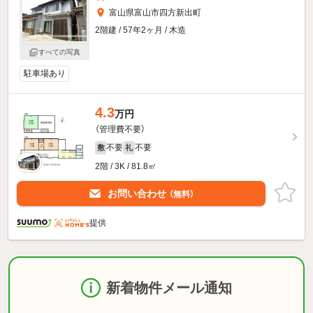
富山県富山市四方新出町
2階建 / 57年2ヶ月 / 木造
すべての写真
駐車場あり
4.3
万円
（管理費不要）
不要
不要
敷
礼
2階 / 3K / 81.8㎡
お問い合わせ
（無料）
提供
新着物件メール通知