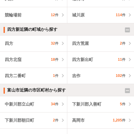
競輪場前
城川原
12
件
114
件
四方新近隣の町域から探す
四方
四方荒屋
32
件
2
件
四方北窪
四方新出町
18
件
11
件
四方二番町
吉作
1
件
102
件
富山市近隣の市区町村から探す
中新川郡立山町
下新川郡入善町
34
件
5
件
下新川郡朝日町
高岡市
2
件
1,205
件