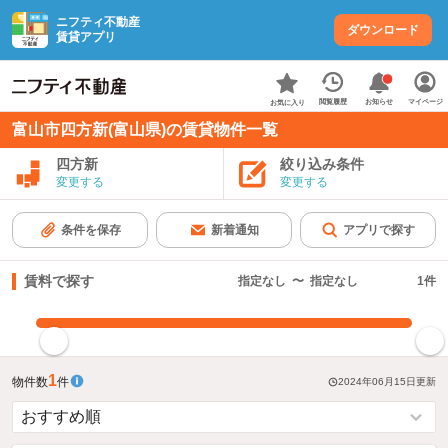
ニフティ不動産
ダウンロード
賃貸アプリ
お知らせ
閲覧履歴
マイページ
お気に入り
富山市四方新(富山県)の賃貸物件一覧
四方新
絞り込み条件
変更する
変更する
条件を保存
新着通知
アプリで探す
賃料で探す
指定なし
〜
指定なし
1
件
指定した賃料で絞り込む
1
物件数
件
2024年06月15日
更新