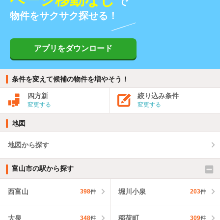
で
物件をサクサク探せる！
アプリをダウンロード
条件を変えて候補の物件を増やそう！
四方新
絞り込み条件
変更する
変更する
地図
地図から探す
富山市の駅から探す
西富山
堀川小泉
398
件
203
件
大泉
稲荷町
348
件
309
件