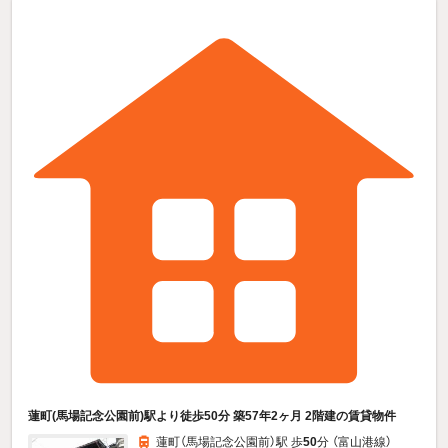
蓮町(馬場記念公園前)駅より徒歩50分 築57年2ヶ月 2階建の賃貸物件
蓮町（馬場記念公園前）駅 歩
50
分 （富山港線）