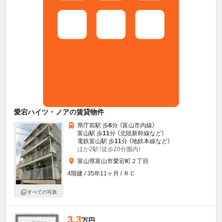
愛宕ハイツ・ノアの賃貸物件
県庁前駅 歩
6
分 （富山市内線）
富山駅 歩
11
分 （北陸新幹線
など
）
電鉄富山駅 歩
11
分 （地鉄本線
など
）
ほか2駅（徒歩20分圏内）
富山県富山市愛宕町２丁目
4階建 / 35年11ヶ月 / ＲＣ
すべての写真
3.3
万円