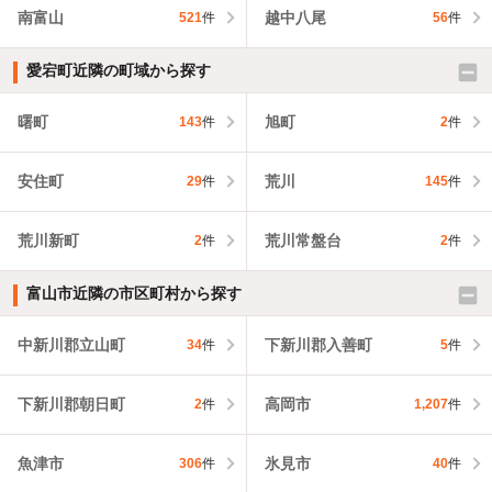
南富山
越中八尾
521
件
56
件
愛宕町近隣の町域から探す
曙町
旭町
143
件
2
件
安住町
荒川
29
件
145
件
荒川新町
荒川常盤台
2
件
2
件
富山市近隣の市区町村から探す
中新川郡立山町
下新川郡入善町
34
件
5
件
下新川郡朝日町
高岡市
2
件
1,207
件
魚津市
氷見市
306
件
40
件