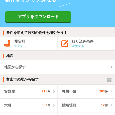
アプリをダウンロード
条件を変えて候補の物件を増やそう！
愛宕町
絞り込み条件
変更する
変更する
地図
地図から探す
富山市の駅から探す
安野屋
堀川小泉
215
件
203
件
大町
競輪場前
387
件
12
件