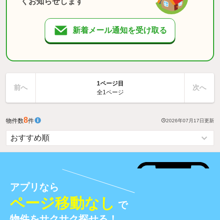
くお知らせします
新着メール通知を受け取る
1ページ目
前へ
次へ
全1ページ
8
物件数
件
2026年07月17日
更新
アプリなら
ページ移動なし
で
物件をサクサク探せる！