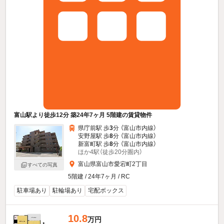
富山駅より徒歩12分 築24年7ヶ月 5階建の賃貸物件
県庁前駅 歩
3
分 （富山市内線）
安野屋駅 歩
8
分 （富山市内線）
新富町駅 歩
8
分 （富山市内線）
ほか4駅（徒歩20分圏内）
富山県富山市愛宕町2丁目
すべての写真
5階建 / 24年7ヶ月 / RC
駐車場あり
駐輪場あり
宅配ボックス
10.8
万円