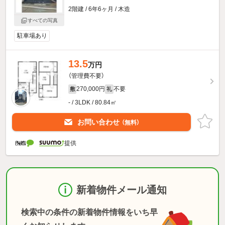
2階建 / 6年6ヶ月 / 木造
すべての写真
駐車場あり
13.5
万円
（管理費不要）
270,000円
不要
敷
礼
- / 3LDK / 80.84㎡
お問い合わせ
（無料）
提供
新着物件メール通知
検索中の条件の新着物件情報をいち早