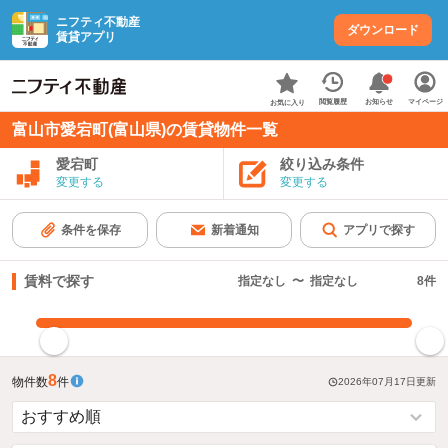
ニフティ不動産
ダウンロード
賃貸アプリ
お知らせ
閲覧履歴
マイページ
お気に入り
富山市愛宕町(富山県)の賃貸物件一覧
愛宕町
絞り込み条件
変更する
変更する
条件を保存
新着通知
アプリで探す
賃料で探す
指定なし
〜
指定なし
8
件
指定した賃料で絞り込む
8
物件数
件
2026年07月17日
更新