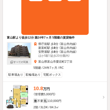
富山駅より徒歩12分 築24年7ヶ月 5階建の賃貸物件
県庁前駅 歩
3
分 （富山市内線）
新富町駅 歩
8
分 （富山市内線）
安野屋駅 歩
8
分 （富山市内線）
ほか5駅（徒歩20分圏内）
富山県富山市愛宕町2丁目
すべての写真
5階建 / 24年7ヶ月 / RC
駐車場あり
駐輪場あり
宅配ボックス
10.8
万円
（管理費5,000円）
不要
110,000円
敷
礼
2階 / 3LDK / 84.3㎡