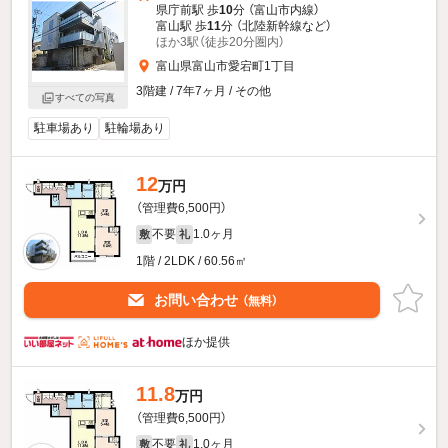
県庁前駅 歩
10
分 （富山市内線）
富山駅 歩
11
分 （北陸新幹線
など
）
ほか3駅（徒歩20分圏内）
富山県富山市愛宕町1丁目
3階建 / 7年7ヶ月 / その他
すべての写真
駐車場あり
駐輪場あり
12
万円
（管理費6,500円）
不要
1.0ヶ月
敷
礼
1階 / 2LDK / 60.56㎡
お問い合わせ
（無料）
ほか提供
11.8
万円
（管理費6,500円）
不要
1.0ヶ月
敷
礼