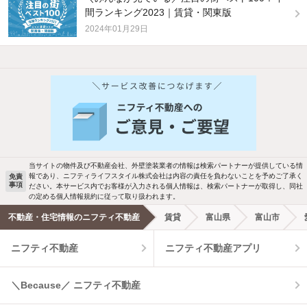
間ランキング2023｜賃貸・関東版
2024年01月29日
他の人はこんな条件で絞り込んでいます！
人気のこだわり条件
バス・トイレ別
2階以上
駐車場あり
ペット相談
当サイトの物件及び不動産会社、外壁塗装業者の情報は検索パートナーが提供している情
報であり、ニフティライフスタイル株式会社は内容の責任を負わないことを予めご了承く
免責
事項
ださい。本サービス内でお客様が入力される個人情報は、検索パートナーが取得し、同社
洗濯機置場あり
独立洗面台
の定める個人情報規約に従って取り扱われます。
不動産・住宅情報のニフティ不動産
賃貸
富山県
富山市
エアコンあり
都市ガス
ニフティ不動産
ニフティ不動産アプリ
温水洗浄便座
オートロック
＼Because／ ニフティ不動産
コンロ2口以上
追焚き機能