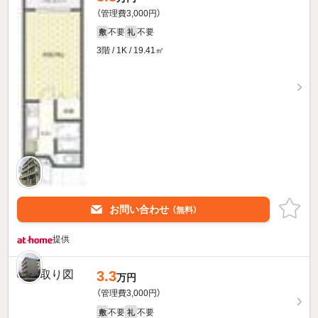
（管理費3,000円）
不要
不要
敷
礼
3階 / 1K / 19.41㎡
お問い合わせ
（無料）
提供
3.3
万円
（管理費3,000円）
不要
不要
敷
礼