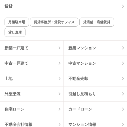
賃貸
TV付インターホン
角部屋
新着のみ
インターネット無料
月極駐車場
賃貸事務所・賃貸オフィス
貸店舗・店舗賃貸
貸し倉庫
該当件数:
物件一覧に反映
8
件
新築一戸建て
新築マンション
中古一戸建て
中古マンション
土地
不動産売却
外壁塗装
引越し見積もり
住宅ローン
カードローン
不動産会社情報
マンション情報