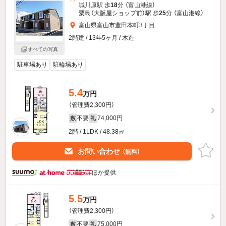
城川原駅 歩
18
分 （富山港線）
粟島（大阪屋ショップ前）駅 歩
25
分 （富山港線）
富山県富山市豊田本町3丁目
2階建 / 13年5ヶ月 / 木造
すべての写真
駐車場あり
駐輪場あり
5.4
万円
（管理費2,300円）
不要
74,000円
敷
礼
2階 / 1LDK / 48.38㎡
お問い合わせ
（無料）
ほか提供
5.5
万円
（管理費2,300円）
不要
75,000円
敷
礼