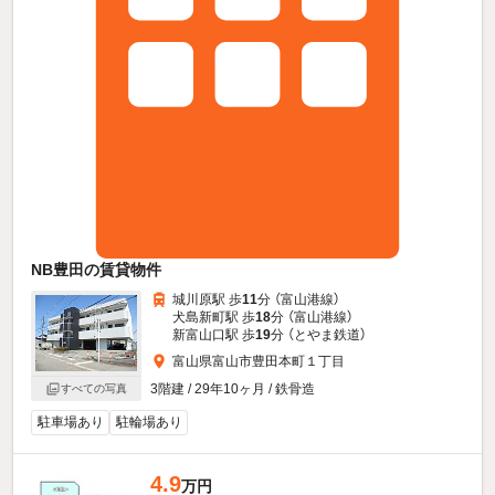
NB豊田の賃貸物件
城川原駅 歩
11
分 （富山港線）
犬島新町駅 歩
18
分 （富山港線）
新富山口駅 歩
19
分 （とやま鉄道）
富山県富山市豊田本町１丁目
3階建 / 29年10ヶ月 / 鉄骨造
すべての写真
駐車場あり
駐輪場あり
4.9
万円