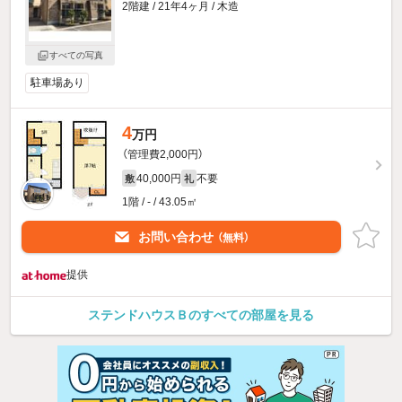
2階建 / 21年4ヶ月 / 木造
すべての写真
駐車場あり
4
万円
（管理費2,000円）
40,000円
不要
敷
礼
1階 / - / 43.05㎡
お問い合わせ
（無料）
提供
ステンドハウスＢのすべての部屋を見る