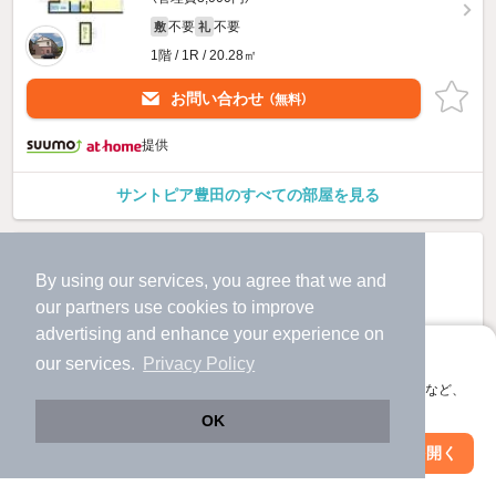
不要
不要
敷
礼
1階 / 1R / 20.28㎡
お問い合わせ
（無料）
提供
サントピア豊田のすべての部屋を見る
By using our services, you agree that we and
our
partners
use cookies to improve
advertising and enhance your experience on
アプリに切り替えて、サクサクお部屋探し
our services.
Privacy Policy
会員登録なしですぐ使える。マップ検索やお気に入り保存など、
アプリ限定の便利な機能が使えます！
OK
Web版で続行
アプリを開く
市区町村を変更
絞り込み条件を変更