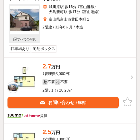
城川原駅 歩
16
分 （富山港線）
犬島新町駅 歩
17
分 （富山港線）
富山県富山市豊田本町１
2階建 / 32年6ヶ月 / 木造
すべての写真
駐車場あり
宅配ボックス
2.7
万円
（管理費3,000円）
不要
不要
敷
礼
2階 / 1R / 20.28㎡
お問い合わせ
（無料）
提供
2.5
万円
（管理費3,000円）