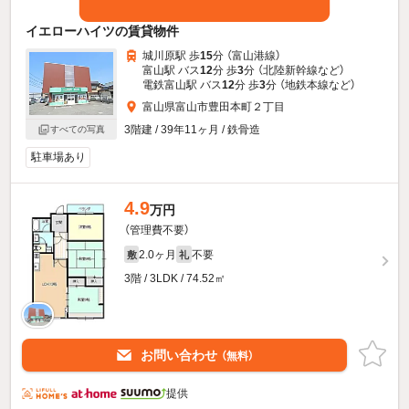
イエローハイツの賃貸物件
城川原駅 歩
15
分 （富山港線）
富山駅 バス
12
分 歩
3
分 （北陸新幹線
など
）
電鉄富山駅 バス
12
分 歩
3
分 （地鉄本線
など
）
富山県富山市豊田本町２丁目
3階建 / 39年11ヶ月 / 鉄骨造
すべての写真
駐車場あり
4.9
万円
（管理費不要）
2.0ヶ月
不要
敷
礼
3階 / 3LDK / 74.52㎡
お問い合わせ
（無料）
提供