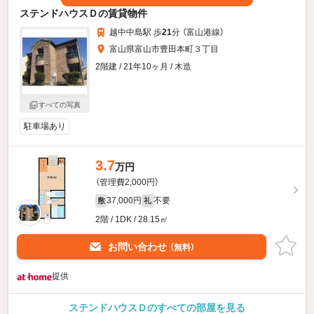
ステンドハウスＤの賃貸物件
越中中島駅 歩
21
分 （富山港線）
富山県富山市豊田本町３丁目
2階建 / 21年10ヶ月 / 木造
すべての写真
駐車場あり
3.7
万円
（管理費2,000円）
37,000円
不要
敷
礼
2階 / 1DK / 28.15㎡
お問い合わせ
（無料）
提供
ステンドハウスＤのすべての部屋を見る