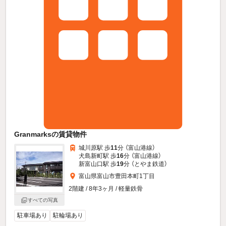
Granmarksの賃貸物件
城川原駅 歩
11
分 （富山港線）
犬島新町駅 歩
16
分 （富山港線）
新富山口駅 歩
19
分 （とやま鉄道）
富山県富山市豊田本町1丁目
2階建 / 8年3ヶ月 / 軽量鉄骨
すべての写真
駐車場あり
駐輪場あり