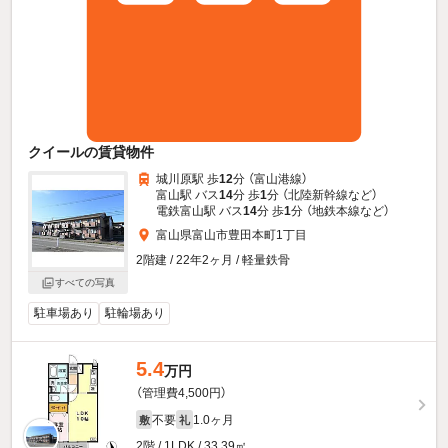
クイールの賃貸物件
城川原駅 歩
12
分 （富山港線）
富山駅 バス
14
分 歩
1
分 （北陸新幹線
など
）
電鉄富山駅 バス
14
分 歩
1
分 （地鉄本線
など
）
富山県富山市豊田本町1丁目
2階建 / 22年2ヶ月 / 軽量鉄骨
すべての写真
駐車場あり
駐輪場あり
5.4
万円
（管理費4,500円）
不要
1.0ヶ月
敷
礼
2階 / 1LDK / 33.39㎡