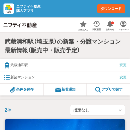
ニフティ不動産
ダウンロード
購入アプリ
お知らせ
閲覧履歴
マイページ
お気に入り
武蔵浦和駅（埼玉県）の新築・分譲マンション
最新情報（販売中・販売予定）
武蔵浦和駅
変更
新築マンション
変更
条件を保存
新着通知
アプリで探す
2
件