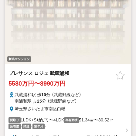
新築マンション
プレサンス ロジェ 武蔵浦和
5580万円〜8990万円
武蔵浦和駅 歩
10
分 （武蔵野線
など
）
南浦和駅 歩
25
分 （武蔵野線
など
）
埼玉県さいたま市南区白幡
1LDK+S（納戸）〜4LDK
51.34㎡〜80.52㎡
間取り
専有面積
-
-
-
所在階
階建
築年月