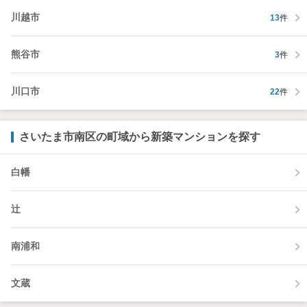
川越市
13
件
熊谷市
3
件
川口市
22
件
さいたま市南区の町域から新築マンションを探す
白幡
辻
南浦和
文蔵