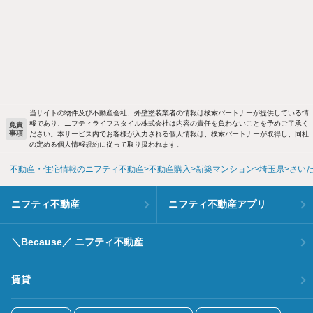
当サイトの物件及び不動産会社、外壁塗装業者の情報は検索パートナーが提供している情
報であり、ニフティライフスタイル株式会社は内容の責任を負わないことを予めご了承く
免責
事項
ださい。本サービス内でお客様が入力される個人情報は、検索パートナーが取得し、同社
の定める個人情報規約に従って取り扱われます。
不動産・住宅情報のニフティ不動産
不動産購入
新築マンション
埼玉県
さい
ニフティ不動産
ニフティ不動産アプリ
＼Because／ ニフティ不動産
賃貸