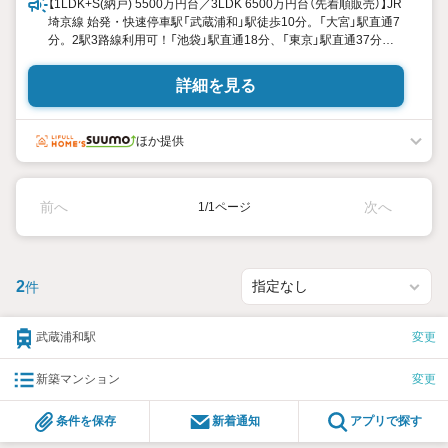
【1LDK+S(納戸) 5500万円台／3LDK 6500万円台（先着順販売）】JR
埼京線 始発・快速停車駅「武蔵浦和」駅徒歩10分。「大宮」駅直通7
分。2駅3路線利用可！「池袋」駅直通18分、「東京」駅直通37分。
全邸南西向き。専用庭付プランもご用意。51平米台80平米台／
1LDK+S（納戸）4LDKの豊富なプラン
詳細を見る
ほか提供
前へ
次へ
1/1ページ
2
件
武蔵浦和駅
変更
新築マンション
変更
条件を保存
新着通知
アプリで探す