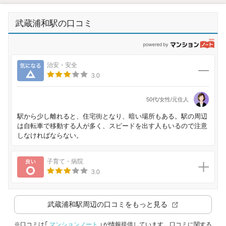
武蔵浦和駅の口コミ
p
気になる
治安・安全
3.0
50代/女性/元住人
駅から少し離れると、住宅街となり、暗い場所もある。駅の周辺
は自転車で移動する人が多く、スピードを出す人もいるので注意
しなければならない。
良い
子育て・病院
3.0
武蔵浦和駅
周辺の口コミをもっと見る
※口コミは「
マンションノート
」が情報提供しています。口コミに関する