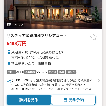
新築マンション
リスティア武蔵浦和ブリシアコート
5498万円
武蔵浦和駅 歩
14
分 （武蔵野線
など
）
南浦和駅 歩
19
分 （武蔵野線
など
）
埼玉県さいたま市南区白幡
3LDK
55.62㎡
-
-
-
間取り
専有面積
所在階
階建
築年月
【3LDK：5498万円 (第1期登録)】再開発で進化を続ける武蔵浦和
(注1)。大型商業施設と緑が身近な暮らし。全戸南西向き・
3LDK・4LDK・全戸ワイドスパン。屋上プライベートスペースや
テラス付きなど多彩な14プラン。アイランドキッチンをはじめ、
先進の設備仕様
詳細を見る
見学予約