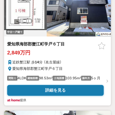
中古一戸建て
愛知県海部郡蟹江町学戸６丁目
2,849万円
近鉄蟹江駅 歩
14
分 （名古屋線）
愛知県海部郡蟹江町学戸６丁目
4LDK
98.53m²
103.95m²
5ヶ月
間取り
建物面積
土地面積
築年月
詳細を見る
提供