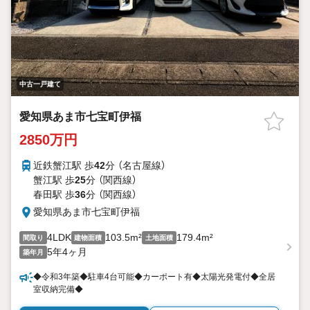
中古一戸建て
愛知県あま市七宝町伊福
2850万円
近鉄蟹江駅 歩
42
分 （名古屋線）
蟹江駅 歩
25
分 （関西線）
春田駅 歩
36
分 （関西線）
愛知県あま市七宝町伊福
4LDK
103.5m²
179.4m²
間取り
建物面積
土地面積
5年4ヶ月
築年月
◆令和3年築◆駐車4台可能◆カーポート有◆太陽光発電付◆全居
室収納完備◆