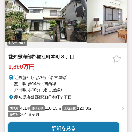
中古一戸建て
愛知県海部郡蟹江町本町８丁目
1,899万円
近鉄蟹江駅 歩
7
分 （名古屋線）
蟹江駅 歩
14
分 （関西線）
戸田駅 歩
19
分 （名古屋線）
愛知県海部郡蟹江町本町８丁目
4LDK
110.13m²
128.36m²
間取り
建物面積
土地面積
30年8ヶ月
築年月
詳細を見る