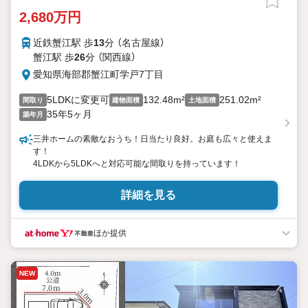
2,680万円
近鉄蟹江駅 歩
13
分 （名古屋線）
蟹江駅 歩
26
分 （関西線）
愛知県海部郡蟹江町学戸7丁目
5LDKに変更可
132.48m²
251.02m²
間取り
建物面積
土地面積
35年5ヶ月
築年月
三井ホームの素敵なおうち！日当たり良好。お庭も広々と使えま
す！
4LDKから5LDKへと対応可能な間取りを持っています！
詳細を見る
ほか提供
NEW