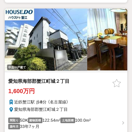
中古一戸建て
愛知県海部郡蟹江町城２丁目
1,600万円
近鉄蟹江駅 歩
8
分 （名古屋線）
愛知県海部郡蟹江町城２丁目
5DK
122.54m²
100.0m²
間取り
建物面積
土地面積
33年7ヶ月
築年月