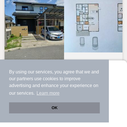
中古一戸建て
By using our services, you agree that we and
より使いやすくなった
our
partners
use cookies to improve
アプリで物件探ししませんか？
愛知県名古屋市港区新茶屋５丁目
advertising and enhance your experience on
2,490万円
✔️
サクサク動く地図で物件検索
our services.
Learn more
✔️
新着物件・価格変動をすぐに通知
近鉄蟹江駅 （名古屋線）
✔️
会員登録なし
愛知県名古屋市港区新茶屋５丁目
OK
Web版をこのまま使う
購入アプリを開く
路線・駅を変更
詳細条件を変更
3LDK
128.5m²
170.5m²
間取り
建物面積
土地面積
13年2ヶ月
築年月