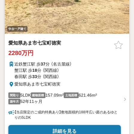
中古一戸建て
愛知県あま市七宝町徳実
2280万円
近鉄蟹江駅 歩
37
分 （名古屋線）
蟹江駅 歩
18
分 （関西線）
春田駅 歩
33
分 （関西線）
愛知県あま市七宝町徳実
5LDK
157.09m²
621.46m²
間取り
建物面積
土地面積
52年11ヶ月
築年月
【当店限定のご成約特典あり】敷地面積約188坪広い庭のあるゆと
りの5LDK
詳細を見る