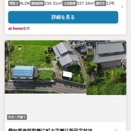
4LDK
234.31m²
337.34m²
12年
間取り
建物面積
土地面積
築年月
詳細を見る
提供
中古一戸建て
愛知県海部郡蟹江町大字蟹江新田字前波