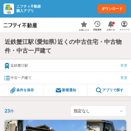
ニフティ不動産
ダウンロード
購入アプリ
お知らせ
閲覧履歴
マイページ
お気に入り
近鉄蟹江駅（愛知県）近くの中古住宅・中古物
件・中古一戸建て
近鉄蟹江駅
変更
中古一戸建て
変更
条件を保存
新着通知
アプリで探す
23
件