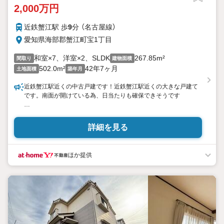
2,000万円
近鉄蟹江駅 歩
9
分 （名古屋線）
愛知県海部郡蟹江町宝1丁目
和室×7、洋室×2、SLDK
267.85m²
間取り
建物面積
502.0m²
42年7ヶ月
土地面積
築年月
近鉄蟹江駅近くの中古戸建です！近鉄蟹江駅近くの大きな戸建て
です。南面が開けている為、日当たりも確保できそうです
*この度はご覧いただきありがとうございます*
ご質問・ご内覧希望・ご相談等、お気軽にお問い合わせください♪
詳細を見る
◎営業時間 9:3017:30
上記時間はお電話が繋がりやすくなっております！
ほか提供
◎定休日
蟹江本店:ほぼ年中無休（年末年始・GW・お盆はお休み）
名古屋支店:水曜定休
＼ぜひ不動産SOSへご相談ください/
★賃貸・売買どちらもおまかせ★
初めて借りる方、貸したい方、マイホームを検討されている方、
事業用の土地・建物をお探しの方…