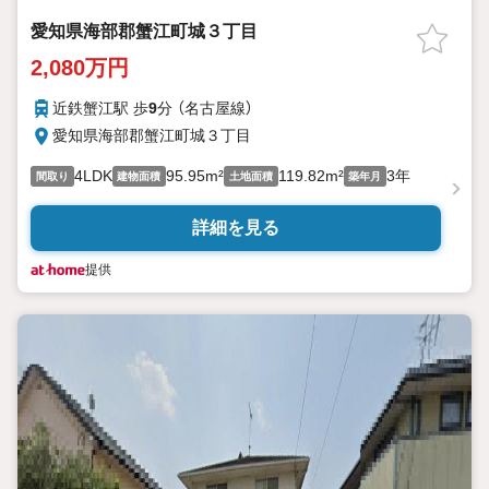
愛知県海部郡蟹江町城３丁目
2,080万円
近鉄蟹江駅 歩
9
分 （名古屋線）
愛知県海部郡蟹江町城３丁目
4LDK
95.95m²
119.82m²
3年
間取り
建物面積
土地面積
築年月
詳細を見る
提供