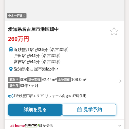
中古一戸建て
愛知県名古屋市港区畑中
260万円
近鉄蟹江駅 歩
25
分 （名古屋線）
戸田駅 歩
42
分 （名古屋線）
富吉駅 歩
44
分 （名古屋線）
愛知県名古屋市港区畑中
3DK
92.44m²
108.0m²
間取り
建物面積
土地面積
63年7ヶ月
築年月
【近鉄蟹江駅エリア】リフォーム向きの戸建住宅
詳細を見る
見学予約
ほか提供