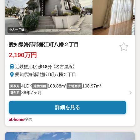
それぞれのご希望に寄り添い、ご提案します！
★女性営業スタッフ多数在籍★
1人暮らしを始める女性、内覧は同性のスタッフが良いという方も
安心♪
中古一戸建て
セキュリティや暮らしの動線など、お気軽にご相談ください♪
愛知県海部郡蟹江町八幡２丁目
2,190万円
近鉄蟹江駅 歩
18
分 （名古屋線）
愛知県海部郡蟹江町八幡２丁目
4LDK
108.88m²
108.97m²
間取り
建物面積
土地面積
38年7ヶ月
築年月
詳細を見る
提供