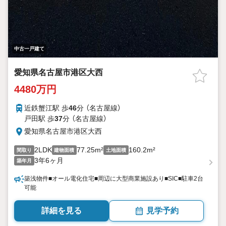
中古一戸建て
愛知県名古屋市港区大西
4480万円
近鉄蟹江駅 歩
46
分 （名古屋線）
戸田駅 歩
37
分 （名古屋線）
愛知県名古屋市港区大西
2LDK
77.25m²
160.2m²
間取り
建物面積
土地面積
3年6ヶ月
築年月
築浅物件■オール電化住宅■周辺に大型商業施設あり■SIC■駐車2台
可能
詳細を見る
見学予約