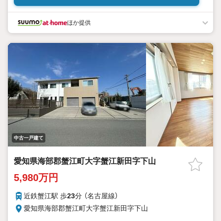
ほか提供
中古一戸建て
愛知県海部郡蟹江町大字蟹江新田字下山
5,980万円
近鉄蟹江駅 歩
23
分 （名古屋線）
愛知県海部郡蟹江町大字蟹江新田字下山