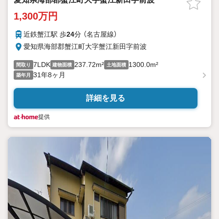
1,300万円
近鉄蟹江駅 歩
24
分 （名古屋線）
愛知県海部郡蟹江町大字蟹江新田字前波
7LDK
237.72m²
1300.0m²
間取り
建物面積
土地面積
31年8ヶ月
築年月
詳細を見る
提供