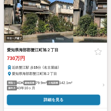
中古一戸建て
愛知県海部郡蟹江町旭２丁目
730万円
近鉄蟹江駅 歩
15
分 （名古屋線）
愛知県海部郡蟹江町旭２丁目
4DK
79.9m²
142.1m²
間取り
建物面積
土地面積
43年10ヶ月
築年月
詳細を見る