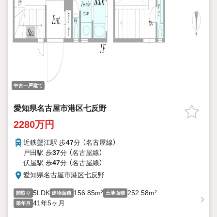
中古一戸建て
愛知県名古屋市港区七反野
2280万円
近鉄蟹江駅 歩
47
分 （名古屋線）
戸田駅 歩
37
分 （名古屋線）
伏屋駅 歩
47
分 （名古屋線）
愛知県名古屋市港区七反野
5LDK
156.85m²
252.58m²
間取り
建物面積
土地面積
41年5ヶ月
築年月