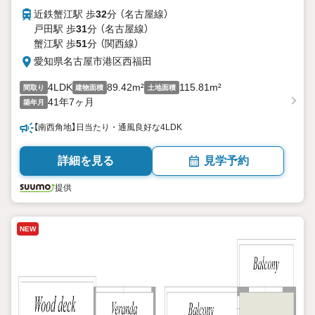
近鉄蟹江駅 歩
32
分 （名古屋線）
戸田駅 歩
31
分 （名古屋線）
蟹江駅 歩
51
分 （関西線）
愛知県名古屋市港区西福田
4LDK
89.42m²
115.81m²
間取り
建物面積
土地面積
41年7ヶ月
築年月
【南西角地】日当たり・通風良好な4LDK
詳細を見る
見学予約
提供
NEW